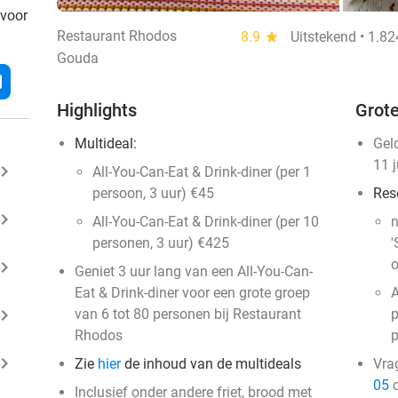
 voor
Restaurant Rhodos
8.9
star
Uitstekend • 1.8
Gouda
l
Highlights
Grote
Multideal:
Gel
11 
ard_arrow_right
All-You-Can-Eat & Drink-diner (per 1
persoon, 3 uur) €45
Res
ard_arrow_right
All-You-Can-Eat & Drink-diner (per 10
n
personen, 3 uur) €425
'
o
ard_arrow_right
Geniet 3 uur lang van een All-You-Can-
Eat & Drink-diner voor een grote groep
A
ard_arrow_right
van 6 tot 80 personen bij Restaurant
p
Rhodos
ard_arrow_right
Zie
hier
de inhoud van de multideals
Vra
05
o
Inclusief onder andere friet, brood met