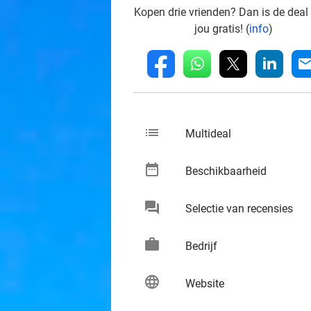
Kopen drie vrienden? Dan is de deal
jou gratis! (
info
)
whatsapp
linkedin
fb
mai
list
keybo
Multideal
date_range
keybo
Beschikbaarheid
chat
keybo
Selectie van recensies
work
keybo
Bedrijf
language
keybo
Website