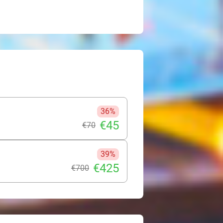
36%
€45
€70
39%
€425
€700