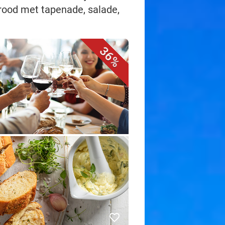
brood met tapenade, salade,
36%
favorite_border