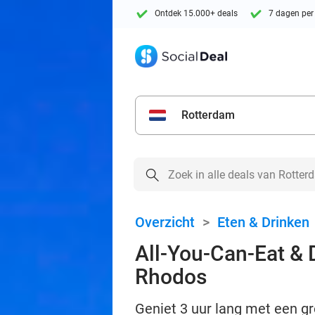
Ontdek 15.000+ deals
7 dagen per
Rotterdam
Overzicht
>
Eten & Drinken
All-You-Can-Eat & D
Rhodos
Geniet 3 uur lang met een gr