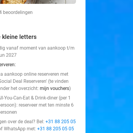
24 beoordelingen
 kleine letters
dig vanaf moment van aankoop t/m
jun 2027
erveren:
a aankoop online reserveren met
Social Deal Reserveren' (te vinden
nder het overzicht:
mijn vouchers
)
ll-You-Can-Eat & Drink-diner (per 1
ersoon): reserveer met ten minste 6
personen
gen over de deal? Bel:
+31 88 205 05
f WhatsApp met:
+31 88 205 05 05