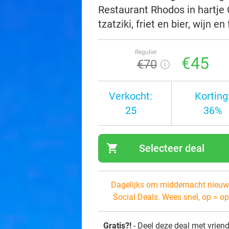
Restaurant Rhodos in hartje
tzatziki, friet en bier, wijn en
Regulier
€45
€70
Verkocht:
Korting
25
36%
shopping_cart
Selecteer deal
navi
Dagelijks om middernacht nieuw
Social Deals. Wees snel, op = op
Gratis?!
- Deel deze deal met vrien