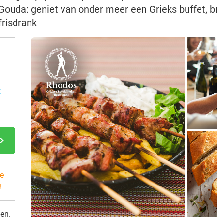
 Gouda: geniet van onder meer een Grieks buffet, 
 frisdrank
:
gate_next
e
!
den.