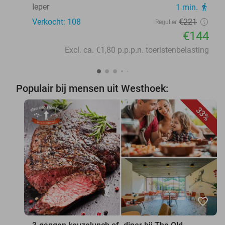
Ieper
1 min.
directions_walk
Verkocht: 108
€221
Regulier
€144
Excl. ca. €1,80 p.p.p.n. toeristenbelasting
Populair bij mensen uit Westhoek:
33%
favorite_border