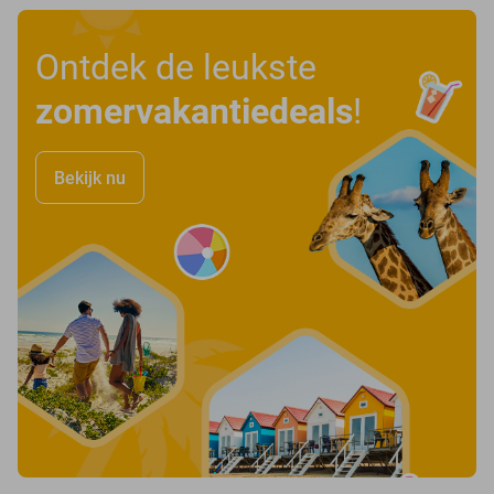
Ontdek de leukste
zomervakantiedeals
!
Bekijk nu