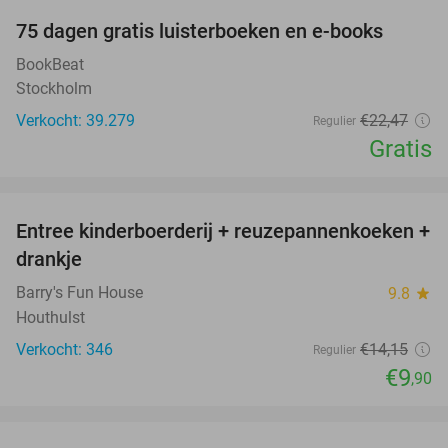
100%
75 dagen gratis luisterboeken en e-books
BookBeat
Stockholm
Verkocht: 39.279
€22
,47
Regulier
Gratis
favorite_border
Entree kinderboerderij + reuzepannenkoeken +
30%
drankje
Barry's Fun House
9.8
star
Houthulst
Verkocht: 346
€14
,15
Regulier
€9
,90
favorite_border