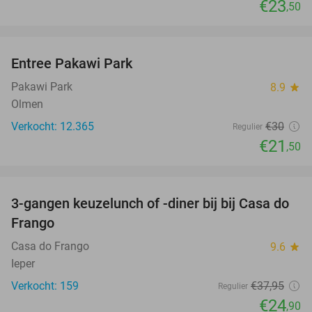
€23
,50
favorite_border
Entree Pakawi Park
28%
Pakawi Park
8.9
star
Olmen
Verkocht: 12.365
€30
Regulier
€21
,50
favorite_border
3-gangen keuzelunch of -diner bij bij Casa do
34%
Frango
Casa do Frango
9.6
star
Ieper
Verkocht: 159
€37
,95
Regulier
€24
,90