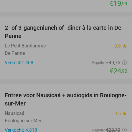
€19
,99
favorite_border
2- of 3-gangenlunch of -diner à la carte in De
39%
Panne
Le Petit Bonhomme
8.9
star
De Panne
Verkocht: 408
€40
,75
Regulier
€24
,90
favorite_border
Entree voor Nausicaá + audiogids in Boulogne-
27%
sur-Mer
Nausicaá
9.5
star
Boulogne-sur-Mer
Verkocht: 4.818
€28
,70
Regulier