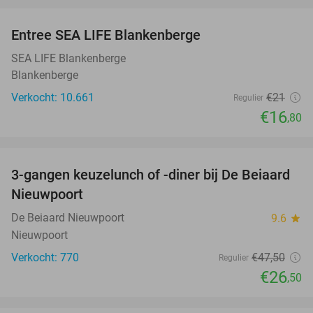
Entree SEA LIFE Blankenberge
20%
SEA LIFE Blankenberge
Blankenberge
Verkocht: 10.661
€21
Regulier
€16
,80
favorite_border
3-gangen keuzelunch of -diner bij De Beiaard
44%
Nieuwpoort
De Beiaard Nieuwpoort
9.6
star
Nieuwpoort
Verkocht: 770
€47
,50
Regulier
€26
,50
favorite_border