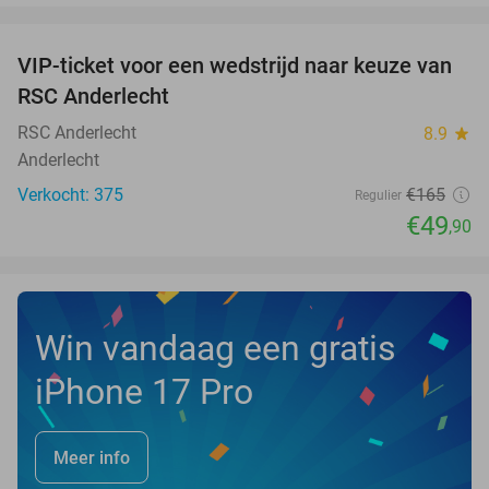
favorite_border
VIP-ticket voor een wedstrijd naar keuze van
70%
RSC Anderlecht
RSC Anderlecht
8.9
star
Anderlecht
Verkocht: 375
€165
Regulier
€49
,90
Win vandaag een gratis
iPhone 17 Pro
Meer info