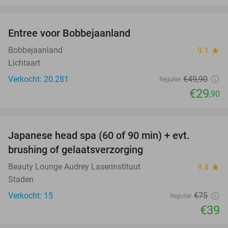
favorite_border
Entree voor Bobbejaanland
40%
Bobbejaanland
9.1
star
Lichtaart
Verkocht: 20.281
€49
,90
Regulier
€29
,90
favorite_border
Japanese head spa (60 of 90 min) + evt.
48%
brushing of gelaatsverzorging
Beauty Lounge Audrey Laserinstituut
9.4
star
Staden
Verkocht: 15
€75
Regulier
€39
favorite_border