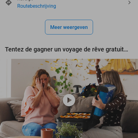
events
events
Routebeschrijving
events
events
Meer weergeven
events
events
Tentez de gagner un voyage de rêve gratuit d'une valeur de 3.000 € !
play_circle