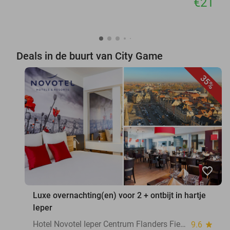
€21
Deals in de buurt van City Game
35%
favorite_border
Luxe overnachting(en) voor 2 + ontbijt in hartje
Ieper
Hotel Novotel Ieper Centrum Flanders Fields
9.6
star