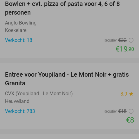
Bowlen + evt. pizza of pasta voor 4, 6 of 8
38%
personen
Anglo Bowling
Koekelare
Verkocht: 18
€32
Regulier
€19
,90
favorite_border
Entree voor Youpiland - Le Mont Noir + gratis
47%
Granita
CVX (Youpiland - Le Mont Noir)
8.9
star
Heuvelland
Verkocht: 783
€15
Regulier
€8
favorite_border