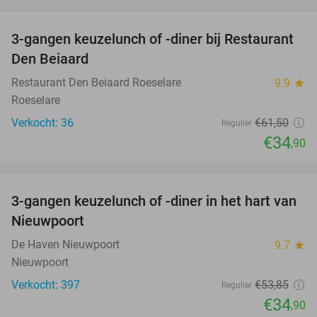
favorite_border
3-gangen keuzelunch of -diner bij Restaurant
43%
Den Beiaard
Restaurant Den Beiaard Roeselare
9.9
star
Roeselare
Verkocht: 36
€61
,50
Regulier
€34
,90
favorite_border
3-gangen keuzelunch of -diner in het hart van
35%
Nieuwpoort
De Haven Nieuwpoort
9.7
star
Nieuwpoort
Verkocht: 397
€53
,85
Regulier
€34
,90