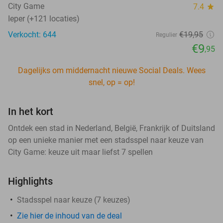
City Game
7.4
star
Ieper (+121 locaties)
Verkocht: 644
€19
,95
Regulier
€9
,95
Dagelijks om middernacht nieuwe Social Deals. Wees
snel, op = op!
In het kort
Ontdek een stad in Nederland, België, Frankrijk of Duitsland
op een unieke manier met een stadsspel naar keuze van
City Game: keuze uit maar liefst 7 spellen
Highlights
Stadsspel naar keuze (7 keuzes)
Zie hier de inhoud van de deal