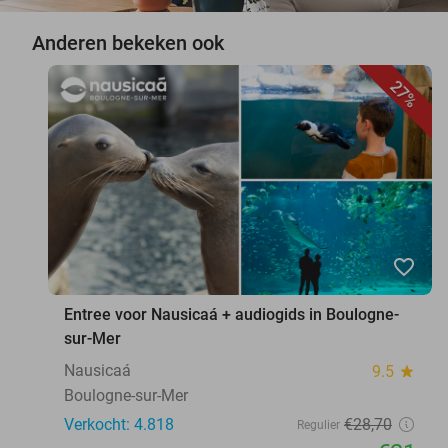
Anderen bekeken ook
27%
favorite_border
Entree voor Nausicaá + audiogids in Boulogne-
sur-Mer
Nausicaá
9.5
star
Boulogne-sur-Mer
Verkocht: 4.818
€28
,70
Regulier