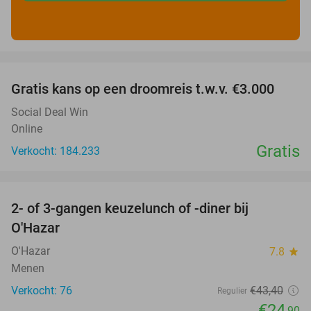
favorite_border
Gratis kans op een droomreis t.w.v. €3.000
Social Deal Win
Online
Gratis
Verkocht: 184.233
favorite_border
2- of 3-gangen keuzelunch of -diner bij
43%
O'Hazar
O'Hazar
7.8
star
Menen
Verkocht: 76
€43
,40
Regulier
€24
,90