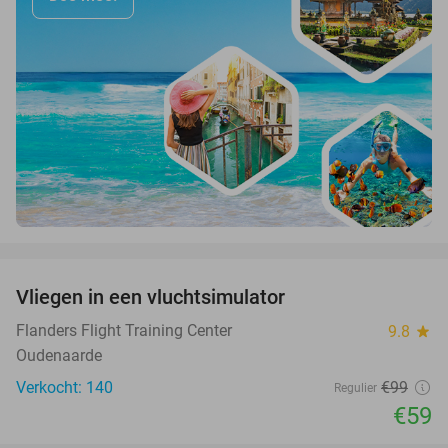
favorite_border
Vliegen in een vluchtsimulator
40%
Flanders Flight Training Center
9.8
star
Oudenaarde
Verkocht: 140
€99
Regulier
€59
favorite_border