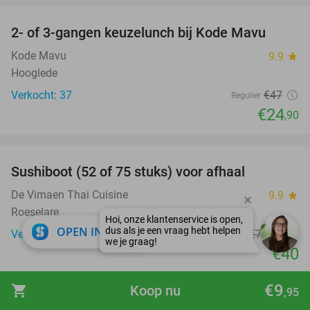
2- of 3-gangen keuzelunch bij Kode Mavu
47%
Kode Mavu
9.9
star
Hooglede
Verkocht: 37
€47
Regulier
€24
,90
favorite_border
Sushiboot (52 of 75 stuks) voor afhaal
47%
De Vimaen Thai Cuisine
9.9
star
Roeselare
close
OPEN IN APP
Verkocht: 363
€74
,90
Regulier
€40
favorite_border
€9
shopping_cart
Koop nu
,95