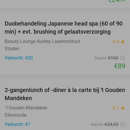
favorite_border
Duobehandeling Japanese head spa (60 of 90
44%
min) + evt. brushing of gelaatsverzorging
Beauty Lounge Audrey Laserinstituut
9.4
star
Staden
Verkocht: 430
€160
Regulier
€89
favorite_border
2-gangenlunch of -diner à la carte bij 't Gouden
32%
Mandeken
´t Gouden Mandeken
9.7
star
Diksmuide
Verkocht: 47
€34
,50
Regulier