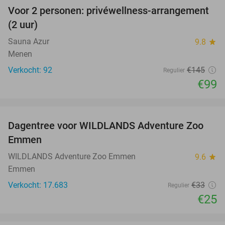
Voor 2 personen: privéwellness-arrangement
32%
(2 uur)
Sauna Azur
9.8
star
Menen
Verkocht: 92
€145
Regulier
€99
favorite_border
Dagentree voor WILDLANDS Adventure Zoo
24%
Emmen
WILDLANDS Adventure Zoo Emmen
9.6
star
Emmen
Verkocht: 17.683
€33
Regulier
€25