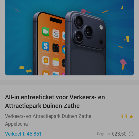
favorite_border
All-in entreeticket voor Verkeers- en
15%
Attractiepark Duinen Zathe
Verkeers- en Attractiepark Duinen Zathe
9.8
star
Appelscha
Verkocht: 45.851
€23
,50
Regulier