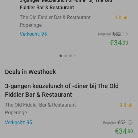
3-gangen keuzelunch of -diner bij The Old
Fiddler Bar & Restaurant
The Old Fiddler Bar & Restaurant
9.8
star
Poperinge
Verkocht: 95
€52
Regulier
€34
,90
favorite_border
Deals in Westhoek
3-gangen keuzelunch of -diner bij The Old
33%
Fiddler Bar & Restaurant
The Old Fiddler Bar & Restaurant
9.8
star
Poperinge
Verkocht: 95
€52
Regulier
€34
,90