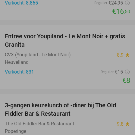
Verkocht: 8.865
€24
,95
Regulier
€16
,50
favorite_border
Entree voor Youpiland - Le Mont Noir + gratis
47%
Granita
CVX (Youpiland - Le Mont Noir)
8.9
star
Heuvelland
Verkocht: 831
€15
Regulier
€8
favorite_border
3-gangen keuzelunch of -diner bij The Old
33%
Fiddler Bar & Restaurant
The Old Fiddler Bar & Restaurant
9.8
star
Poperinge