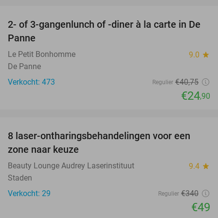
2- of 3-gangenlunch of -diner à la carte in De
39%
Panne
Le Petit Bonhomme
9.0
star
De Panne
Verkocht: 473
€40
,75
Regulier
€24
,90
favorite_border
8 laser-ontharingsbehandelingen voor een
86%
zone naar keuze
Beauty Lounge Audrey Laserinstituut
9.4
star
Staden
Verkocht: 29
€340
Regulier
€49