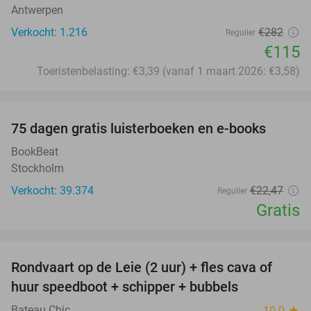
Antwerpen
Verkocht: 1.216
€282
Regulier
€115
Toeristenbelasting: €3,39 (vanaf 1 maart 2026: €3,58)
favorite_border
100%
75 dagen gratis luisterboeken en e-books
BookBeat
Stockholm
Verkocht: 39.374
€22
,47
Regulier
Gratis
favorite_border
Rondvaart op de Leie (2 uur) + fles cava of
37%
huur speedboot + schipper + bubbels
Bateau Chic
10.0
star