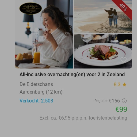
40%
favorite_border
All-inclusive overnachting(en) voor 2 in Zeeland
De Elderschans
8.3
star
Aardenburg (12 km)
Verkocht: 2.503
€166
Regulier
€99
Excl. ca. €6,95 p.p.p.n. toeristenbelasting