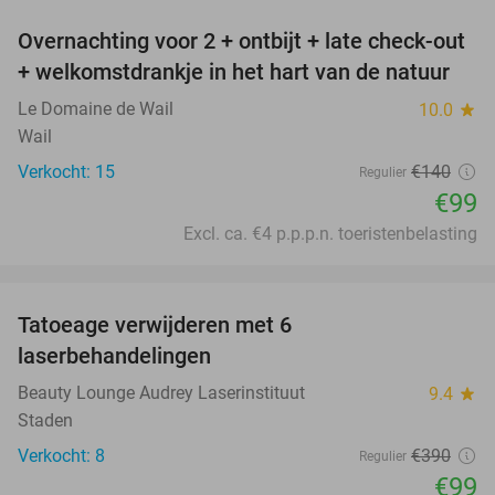
Overnachting voor 2 + ontbijt + late check-out
29%
+ welkomstdrankje in het hart van de natuur
Le Domaine de Wail
10.0
star
Wail
Verkocht: 15
€140
Regulier
€99
Excl. ca. €4 p.p.p.n. toeristenbelasting
favorite_border
Tatoeage verwijderen met 6
75%
laserbehandelingen
Beauty Lounge Audrey Laserinstituut
9.4
star
Staden
Verkocht: 8
€390
Regulier
€99