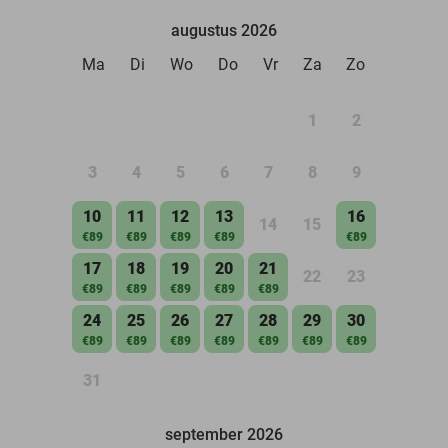
augustus 2026
Ma
Di
Wo
Do
Vr
Za
Zo
1
2
3
4
5
6
7
8
9
10
11
12
13
16
14
15
€89
€89
€89
€89
€89
17
18
19
20
21
22
23
€89
€89
€89
€89
€89
24
25
26
27
28
29
30
€89
€89
€89
€89
€89
€89
€89
31
september 2026