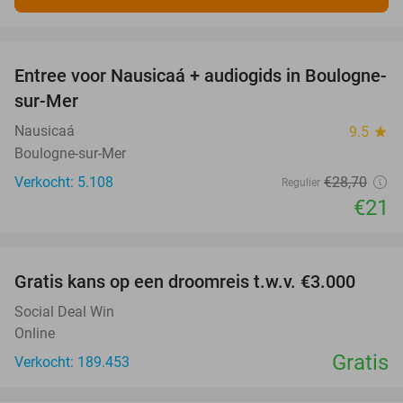
favorite_border
Entree voor Nausicaá + audiogids in Boulogne-
27%
sur-Mer
Nausicaá
9.5
star
Boulogne-sur-Mer
Verkocht: 5.108
€28
,70
Regulier
€21
favorite_border
Gratis kans op een droomreis t.w.v. €3.000
Social Deal Win
Online
Gratis
Verkocht: 189.453
favorite_border