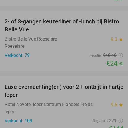
favorite_border
2- of 3-gangen keuzediner of -lunch bij Bistro
38%
Belle Vue
Bistro Belle Vue Roeselare
9.0
star
Roeselare
Verkocht: 79
€40
,40
Regulier
€24
,90
favorite_border
Luxe overnachting(en) voor 2 + ontbijt in hartje
35%
Ieper
Hotel Novotel Ieper Centrum Flanders Fields
9.6
star
Ieper
Verkocht: 109
€221
Regulier