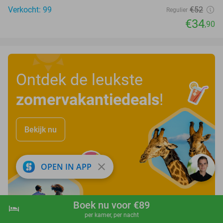
Verkocht: 99
€52
Regulier
€34
,90
Ontdek de leukste
zomervakantiedeals
!
Bekijk nu
close
OPEN IN APP
Boek nu voor €89
hotel
shopping_cart
Boek nu
navigate_next
per kamer, per nacht