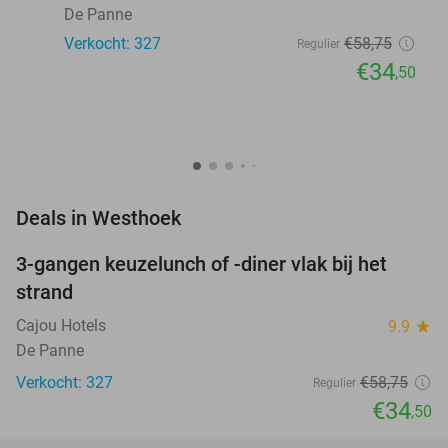
De Panne
Verkocht: 327
€58
,75
Regulier
€34
,50
favorite_border
Deals in Westhoek
3-gangen keuzelunch of -diner vlak bij het
41%
strand
Cajou Hotels
9.9
star
De Panne
Verkocht: 327
€58
,75
Regulier
€34
,50
favorite_border