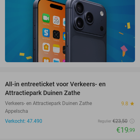
favorite_border
All-in entreeticket voor Verkeers- en
15%
Attractiepark Duinen Zathe
Verkeers- en Attractiepark Duinen Zathe
9.8
star
Appelscha
Verkocht: 47.490
€23
,50
Regulier
€19
,99
favorite_border