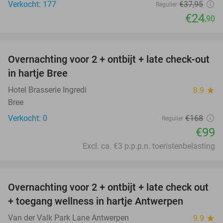
Verkocht: 177
€37
,95
Regulier
€24
,90
favorite_border
Overnachting voor 2 + ontbijt + late check-out
41%
NEW
in hartje Bree
TODAY
Hotel Brasserie Ingredi
8.9
star
Bree
Verkocht: 0
€168
Regulier
€99
Excl. ca. €3 p.p.p.n. toeristenbelasting
favorite_border
Overnachting voor 2 + ontbijt + late check out
59%
+ toegang wellness in hartje Antwerpen
Van der Valk Park Lane Antwerpen
9.9
star