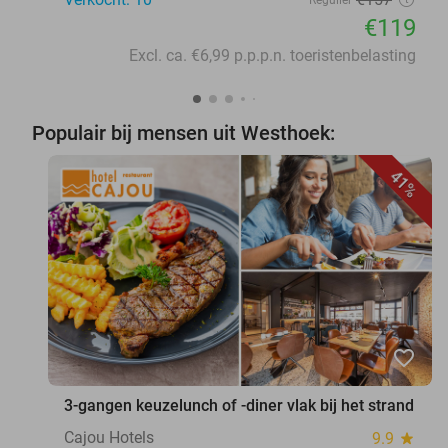
Regulier
€119
Excl. ca. €6,99 p.p.p.n. toeristenbelasting
Populair bij mensen uit Westhoek:
41%
favorite_border
3-gangen keuzelunch of -diner vlak bij het strand
Cajou Hotels
9.9
star