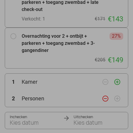
parkeren + toegang zwembad + late
check-out
€143
Verkocht: 1
€171
Overnachting voor 2 + ontbijt +
27%
parkeren + toegang zwembad + 3-
gangendiner
€149
€205
remove_circle_outline
add_circle_outline
1
Kamer
remove_circle_outline
add_circle_outline
2
Personen
Inchecken
Uitchecken
Kies datum
Kies datum