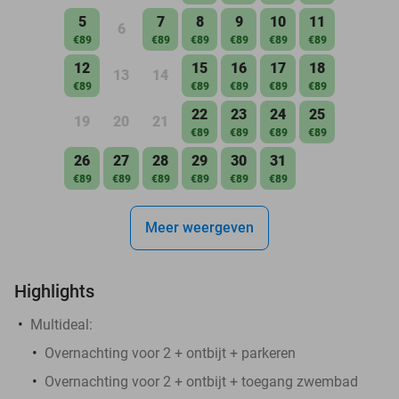
5
7
8
9
10
11
6
€89
€89
€89
€89
€89
€89
12
15
16
17
18
13
14
€89
€89
€89
€89
€89
22
23
24
25
19
20
21
€89
€89
€89
€89
26
27
28
29
30
31
€89
€89
€89
€89
€89
€89
Meer weergeven
Highlights
Multideal:
Overnachting voor 2 + ontbijt + parkeren
Overnachting voor 2 + ontbijt + toegang zwembad