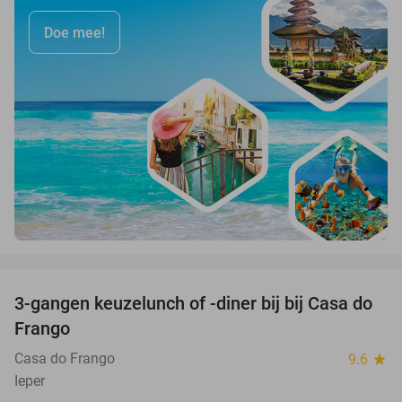
Doe mee!
favorite_border
3-gangen keuzelunch of -diner bij bij Casa do
34%
Frango
Casa do Frango
9.6
star
Ieper