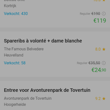
Kortrijk
Verkocht: 430
€190
Regulier
€119
favorite_border
Spareribs à volonté + dame blanche
30%
The Famous Belvedere
8.0
star
Heuvelland
Verkocht: 58
€35
,50
Regulier
€24
,90
favorite_border
Entree voor Avonturenpark de Tovertuin
34%
Avonturenpark de Tovertuin
9.2
star
Hoogerheide