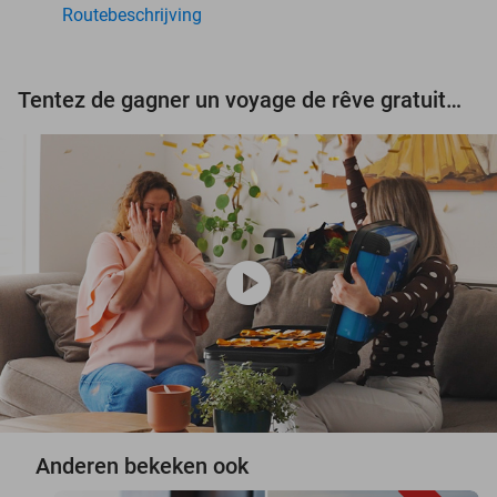
Routebeschrijving
Tentez de gagner un voyage de rêve gratuit d'une valeur de 3.000 € !
play_circle
Anderen bekeken ook