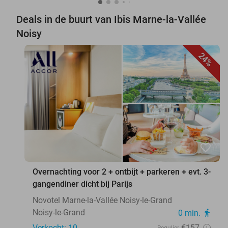
Deals in de buurt van Ibis Marne-la-Vallée
Noisy
24%
favorite_border
Overnachting voor 2 + ontbijt + parkeren + evt. 3-
gangendiner dicht bij Parijs
Novotel Marne-la-Vallée Noisy-le-Grand
Noisy-le-Grand
0 min.
directions_walk
Verkocht: 10
€157