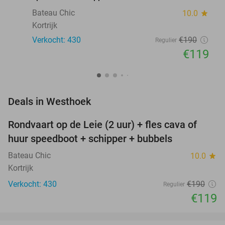
Bateau Chic
10.0
star
Kortrijk
Verkocht: 430
€190
Regulier
€119
favorite_border
Deals in Westhoek
Rondvaart op de Leie (2 uur) + fles cava of
37%
huur speedboot + schipper + bubbels
Bateau Chic
10.0
star
Kortrijk
Verkocht: 430
€190
Regulier
€119
favorite_border