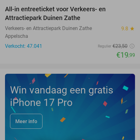
All-in entreeticket voor Verkeers- en
15%
Attractiepark Duinen Zathe
Verkeers- en Attractiepark Duinen Zathe
9.8
star
Appelscha
Verkocht: 47.041
€23
,50
Regulier
€19
,99
Win vandaag een gratis
iPhone 17 Pro
Meer info