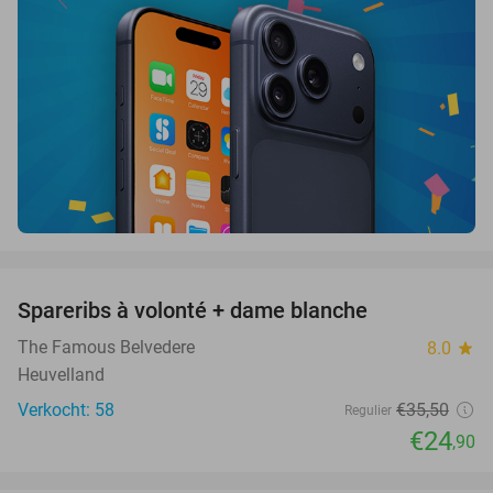
favorite_border
Spareribs à volonté + dame blanche
30%
The Famous Belvedere
8.0
star
Heuvelland
Verkocht: 58
€35
,50
Regulier
€24
,90
favorite_border