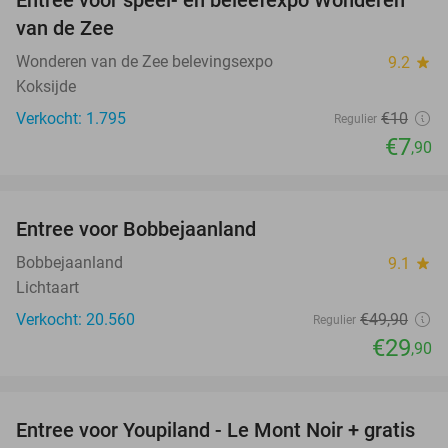
21%
van de Zee
Wonderen van de Zee belevingsexpo
9.2
star
Koksijde
Verkocht: 1.795
€10
Regulier
€7
,90
favorite_border
Entree voor Bobbejaanland
40%
Bobbejaanland
9.1
star
Lichtaart
Verkocht: 20.560
€49
,90
Regulier
€29
,90
favorite_border
Entree voor Youpiland - Le Mont Noir + gratis
47%