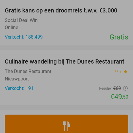
Gratis kans op een droomreis t.w.v. €3.000
Social Deal Win
Online
Gratis
Verkocht: 188.499
favorite_border
Culinaire wandeling bij The Dunes Restaurant
28%
The Dunes Restaurant
9.7
star
Nieuwpoort
Verkocht: 191
€69
Regulier
€49
,50