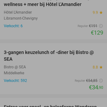
NEW
wellness + meer bij Hôtel L'Amandier
TODAY
Hôtel L'Amandier
9.9
star
Libramont-Chevigny
Verkocht: 6
€191
Regulier
€129
favorite_border
3-gangen keuzelunch of -diner bij Bistro @
36%
SEA
Bistro @ SEA
8.8
star
Middelkerke
Verkocht: 592
€54
,85
Regulier
€34
,90
favorite_border
Entree voor speel- en beleefexpo Wonderen