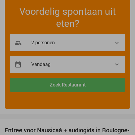
Voordelig spontaan uit
eten?
Zoek Restaurant
favorite_border
Entree voor Nausicaá + audiogids in Boulogne-
27%