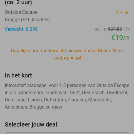
(ca. 2 uur)
Outside Escape
9.4
star
Brugge (+46 locaties)
Verkocht: 6.089
€27
,50
Regulier
€19
,95
Dagelijks om middernacht nieuwe Social Deals. Wees
snel, op = op!
In het kort
Interactief stadsspel voor 1-5 personen van Outside Escape
in o.a. Amsterdam, Eindhoven, Delft, Den Bosch, Dordrecht,
Den Haag, Leiden, Rotterdam, Haarlem, Maastricht,
Antwerpen, Brugge en meer
Selecteer jouw deal