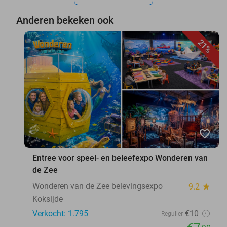
Anderen bekeken ook
21%
favorite_border
Entree voor speel- en beleefexpo Wonderen van
de Zee
Wonderen van de Zee belevingsexpo
9.2
star
Koksijde
Verkocht: 1.795
€10
Regulier