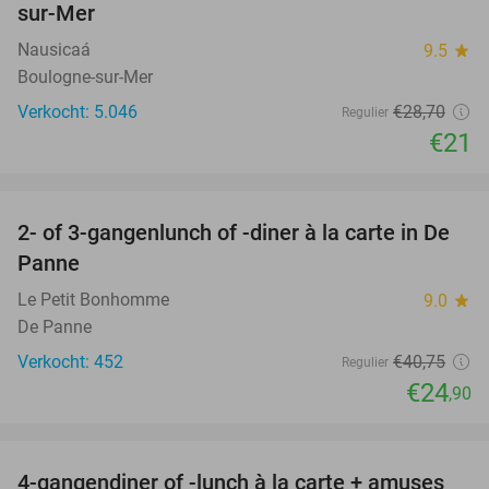
sur-Mer
Nausicaá
9.5
star
Boulogne-sur-Mer
Verkocht: 5.046
€28
,70
Regulier
€21
favorite_border
2- of 3-gangenlunch of -diner à la carte in De
39%
Panne
Le Petit Bonhomme
9.0
star
De Panne
Verkocht: 452
€40
,75
Regulier
€24
,90
favorite_border
4-gangendiner of -lunch à la carte + amuses