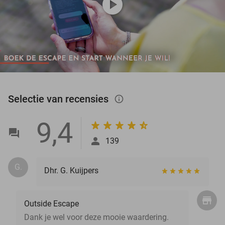
play_circle
Selectie van recensies
info_outlined
9,4
139
G.
Dhr. G. Kuijpers
Outside Escape
Dank je wel voor deze mooie waardering.