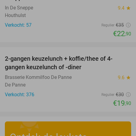
In De Sneppe
9.4
star
Houthulst
Verkocht: 57
€35
Regulier
€22
,90
favorite_border
2-gangen keuzelunch + koffie/thee of 4-
34%
gangen keuzelunch of -diner
Brasserie Kommilfoo De Panne
9.6
star
De Panne
Verkocht: 376
€30
Regulier
€19
,90