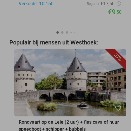
Verkocht: 10.150
€17
,50
Regulier
€9
,50
Populair bij mensen uit Westhoek:
37%
favorite_border
Rondvaart op de Leie (2 uur) + fles cava of huur
speedboot + schipper + bubbels