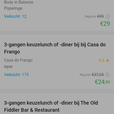
Body in Balance
Poperinge
Verkocht: 12
€99
Regulier
€29
favorite_border
3-gangen keuzelunch of -diner bij bij Casa do
34%
Frango
Casa do Frango
9.6
star
Ieper
Verkocht: 175
€37
,95
Regulier
€24
,90
favorite_border
3-gangen keuzelunch of -diner bij The Old
33%
Fiddler Bar & Restaurant