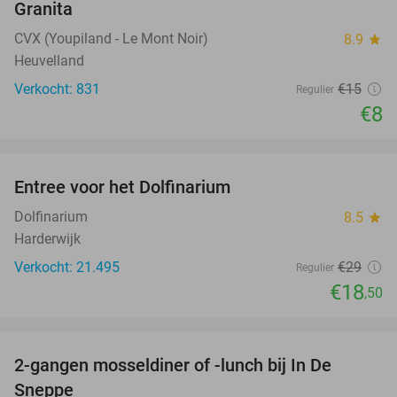
Granita
CVX (Youpiland - Le Mont Noir)
8.9
star
Heuvelland
Verkocht: 831
€15
Regulier
€8
favorite_border
Entree voor het Dolfinarium
36%
Dolfinarium
8.5
star
Harderwijk
Verkocht: 21.495
€29
Regulier
€18
,50
favorite_border
2-gangen mosseldiner of -lunch bij In De
35%
Sneppe