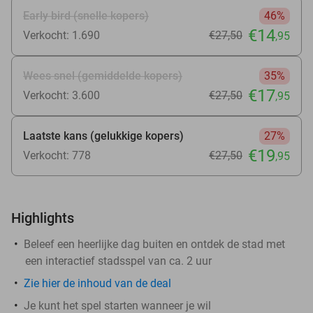
Early bird (snelle kopers)
46%
€14
Verkocht: 1.690
€27
,50
,95
Wees snel (gemiddelde kopers)
35%
€17
Verkocht: 3.600
€27
,50
,95
Laatste kans (gelukkige kopers)
27%
€19
Verkocht: 778
€27
,50
,95
Highlights
Beleef een heerlijke dag buiten en ontdek de stad met
een interactief stadsspel van ca. 2 uur
Zie
hier
de inhoud van de deal
Je kunt het spel starten wanneer je wil