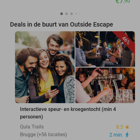
€7
,90
Deals in de buurt van Outside Escape
46%
favorite_border
Interactieve speur- en kroegentocht (min 4
personen)
Qula Trails
8.5
star
Brugge (+56 locaties)
2 min.
directions_walk