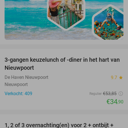
favorite_border
3-gangen keuzelunch of -diner in het hart van
35%
Nieuwpoort
De Haven Nieuwpoort
9.7
star
Nieuwpoort
Verkocht: 409
€53
,85
Regulier
€34
,90
favorite_border
1, 2 of 3 overnachting(en) voor 2 + ontbijt +
32%