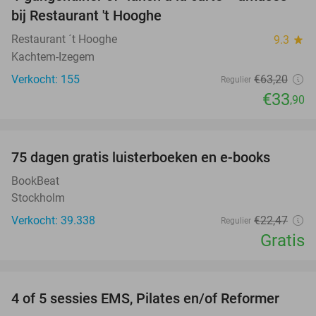
46%
bij Restaurant 't Hooghe
Restaurant ´t Hooghe
9.3
star
Kachtem-Izegem
Verkocht: 155
€63
,20
Regulier
€33
,90
favorite_border
100%
75 dagen gratis luisterboeken en e-books
BookBeat
Stockholm
Verkocht: 39.338
€22
,47
Regulier
Gratis
favorite_border
4 of 5 sessies EMS, Pilates en/of Reformer
71%