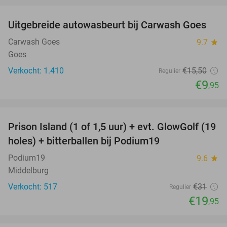
Uitgebreide autowasbeurt bij Carwash Goes
36%
Carwash Goes
9.7
star
Goes
Verkocht: 1.410
€15
,50
Regulier
€9
,95
favorite_border
Prison Island (1 of 1,5 uur) + evt. GlowGolf (19
36%
holes) + bitterballen bij Podium19
Podium19
9.6
star
Middelburg
Verkocht: 517
€31
Regulier
€19
,95
favorite_border