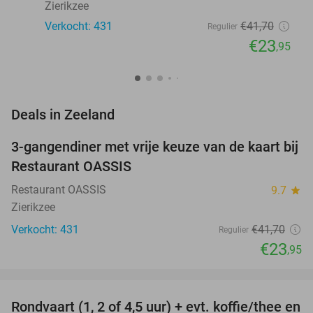
Zierikzee
Verkocht: 431
€41
,70
Regulier
€23
,95
favorite_border
Deals in Zeeland
3-gangendiner met vrije keuze van de kaart bij
43%
Restaurant OASSIS
Restaurant OASSIS
9.7
star
Zierikzee
Verkocht: 431
€41
,70
Regulier
€23
,95
favorite_border
Rondvaart (1, 2 of 4,5 uur) + evt. koffie/thee en
61%