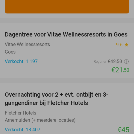
favorite_border
Dagentree voor Vitae Wellnessresorts in Goes
49%
Vitae Wellnessresorts
9.6
star
Goes
Verkocht: 1.197
€42
,50
Regulier
€21
,50
favorite_border
Overnachting voor 2 + evt. ontbijt en 3-
gangendiner bij Fletcher Hotels
Fletcher Hotels
Arnemuiden (+ meerdere locaties)
€45
Verkocht: 18.407