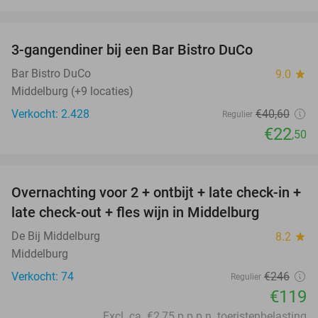
favorite_border
3-gangendiner bij een Bar Bistro DuCo
45%
Bar Bistro DuCo
9.0
star
Middelburg (+9 locaties)
Verkocht: 2.428
€40
,60
Regulier
€22
,50
favorite_border
Overnachting voor 2 + ontbijt + late check-in +
52%
late check-out + fles wijn in Middelburg
De Bij Middelburg
8.2
star
Middelburg
Verkocht: 74
€246
Regulier
€119
Excl. ca. €2,75 p.p.p.n. toeristenbelasting