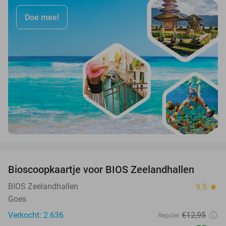
Doe mee!
favorite_border
Bioscoopkaartje voor BIOS Zeelandhallen
31%
BIOS Zeelandhallen
9.5
star
Goes
Verkocht: 2.636
€12
,95
Regulier