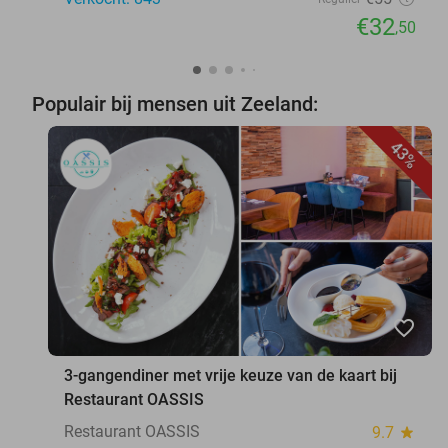
€32
,50
Populair bij mensen uit Zeeland:
43%
favorite_border
3-gangendiner met vrije keuze van de kaart bij
Restaurant OASSIS
Restaurant OASSIS
9.7
star