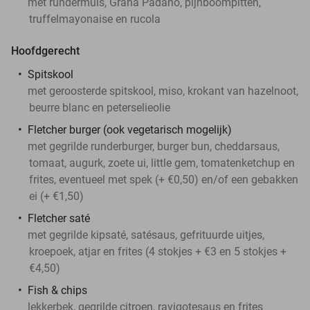
met rundermuis, Grana Padano, pijnboompitten,
truffelmayonaise en rucola
Hoofdgerecht
Spitskool
met geroosterde spitskool, miso, krokant van hazelnoot,
beurre blanc en peterselieolie
Fletcher burger (ook vegetarisch mogelijk)
met gegrilde runderburger, burger bun, cheddarsaus,
tomaat, augurk, zoete ui, little gem, tomatenketchup en
frites, eventueel met spek (+ €0,50) en/of een gebakken
ei (+ €1,50)
Fletcher saté
met gegrilde kipsaté, satésaus, gefrituurde uitjes,
kroepoek, atjar en frites (4 stokjes + €3 en 5 stokjes +
€4,50)
Fish & chips
lekkerbek, gegrilde citroen, ravigotesaus en frites