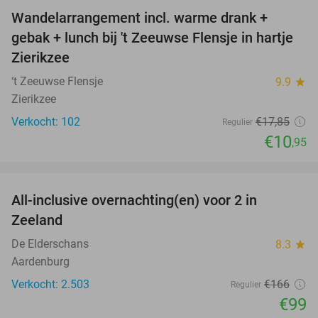
Wandelarrangement incl. warme drank +
39%
gebak + lunch bij 't Zeeuwse Flensje in hartje
Zierikzee
‘t Zeeuwse Flensje
9.9
star
Zierikzee
Verkocht: 102
€17
,85
Regulier
€10
,95
favorite_border
All-inclusive overnachting(en) voor 2 in
40%
Zeeland
De Elderschans
8.3
star
Aardenburg
Verkocht: 2.503
€166
Regulier
€99