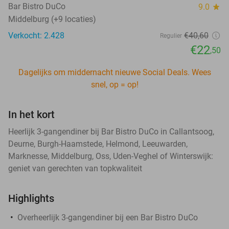
Bar Bistro DuCo
9.0
star
Middelburg (+9 locaties)
Verkocht: 2.428
€40
,60
Regulier
€22
,50
Dagelijks om middernacht nieuwe Social Deals. Wees
snel, op = op!
In het kort
Heerlijk 3-gangendiner bij Bar Bistro DuCo in Callantsoog,
Deurne, Burgh-Haamstede, Helmond, Leeuwarden,
Marknesse, Middelburg, Oss, Uden-Veghel of Winterswijk:
geniet van gerechten van topkwaliteit
Highlights
Overheerlijk 3-gangendiner bij een Bar Bistro DuCo