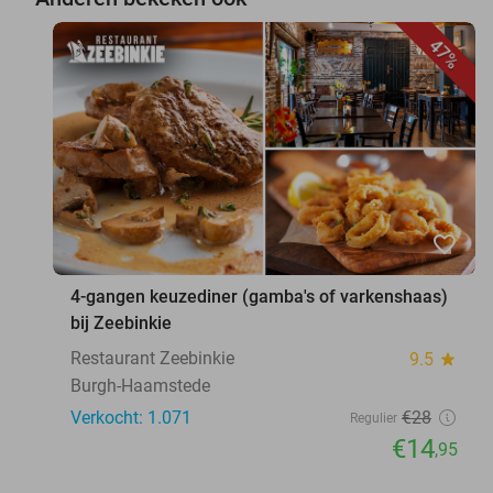
47%
favorite_border
4-gangen keuzediner (gamba's of varkenshaas)
bij Zeebinkie
Restaurant Zeebinkie
9.5
star
Burgh-Haamstede
Verkocht: 1.071
€28
Regulier
€14
,95