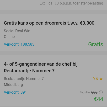
Excl. ca. €3 p.p.p.n. toeristenbelasting
favorite_border
Gratis kans op een droomreis t.w.v. €3.000
Social Deal Win
Online
Gratis
Verkocht: 188.583
favorite_border
4- of 5-gangendiner van de chef bij
33%
Restaurantje Nummer 7
Restaurantje Nummer 7
9.6
star
Middelburg
Verkocht: 391
€66
Regulier
€44
favorite_border