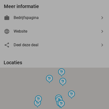
Meer informatie
Bedrijfspagina
Website
Deel deze deal
Locaties
food
food
food
food
food
food
food
food
food
food