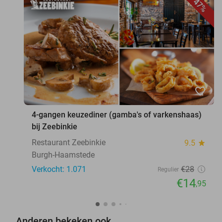
47%
favorite_border
4-gangen keuzediner (gamba's of varkenshaas)
bij Zeebinkie
Restaurant Zeebinkie
9.5
star
Burgh-Haamstede
Verkocht: 1.071
€28
Regulier
€14
,95
Anderen bekeken ook