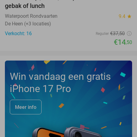
NEW
gebak of lunch
TODAY
Waterpoort Rondvaarten
9.4
star
De Heen (+3 locaties)
Verkocht: 16
€37
,50
Regulier
€14
,50
Win vandaag een gratis
iPhone 17 Pro
Meer info