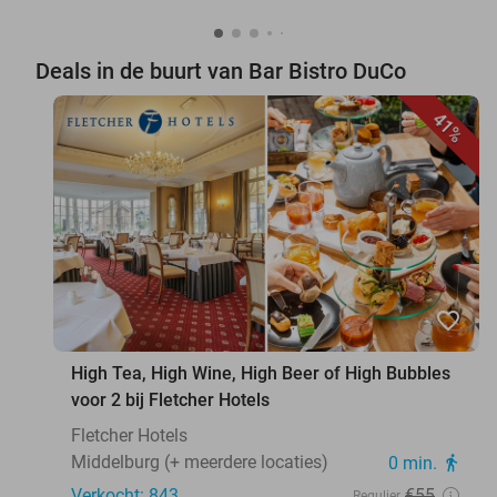
Deals in de buurt van Bar Bistro DuCo
41%
favorite_border
High Tea, High Wine, High Beer of High Bubbles
voor 2 bij Fletcher Hotels
Fletcher Hotels
Middelburg (+ meerdere locaties)
0 min.
directions_walk
Verkocht: 843
€55
Regulier