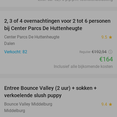
favorite_border
2, 3 of 4 overnachtingen voor 2 tot 6 personen
15%
bij Center Parcs De Huttenheugte
Center Parcs De Huttenheugte
9.5
star
Dalen
Verkocht: 82
€192
,94
Regulier
€164
Inclusief alle bijkomende kosten
favorite_border
Entree Bounce Valley (2 uur) + sokken +
50%
verkoelende slush puppy
Bounce Valley Middelburg
9.4
star
Middelburg