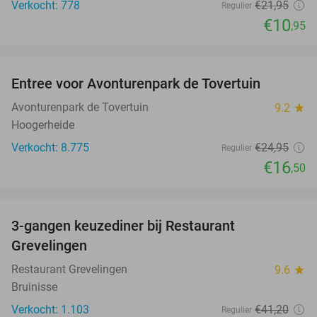
Verkocht: 778
€21
,95
Regulier
€10
,95
favorite_border
Entree voor Avonturenpark de Tovertuin
34%
Avonturenpark de Tovertuin
9.2
star
Hoogerheide
Verkocht: 8.775
€24
,95
Regulier
€16
,50
favorite_border
3-gangen keuzediner bij Restaurant
48%
Grevelingen
Restaurant Grevelingen
9.6
star
Bruinisse
Verkocht: 1.103
€41
,20
Regulier