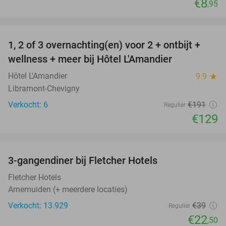
€8
,95
favorite_border
1, 2 of 3 overnachting(en) voor 2 + ontbijt +
32%
NEW
wellness + meer bij Hôtel L'Amandier
TODAY
Hôtel L'Amandier
9.9
star
Libramont-Chevigny
Verkocht: 6
€191
Regulier
€129
favorite_border
3-gangendiner bij Fletcher Hotels
42%
Fletcher Hotels
Arnemuiden (+ meerdere locaties)
Verkocht: 13.929
€39
Regulier
€22
,50