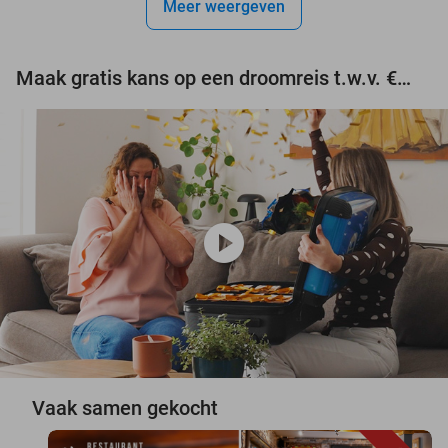
Meer weergeven
Maak gratis kans op een droomreis t.w.v. €3.000!
play_circle
Vaak samen gekocht