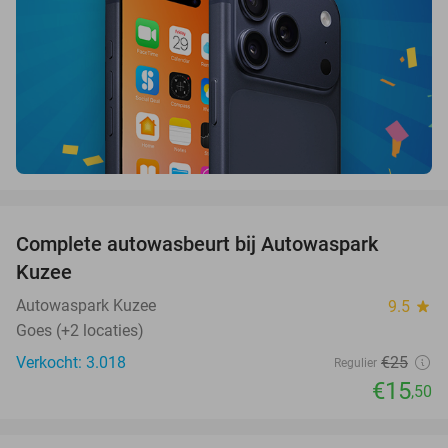
favorite_border
Complete autowasbeurt bij Autowaspark
38%
Kuzee
Autowaspark Kuzee
9.5
star
Goes (+2 locaties)
Verkocht: 3.018
€25
Regulier
€15
,50
favorite_border