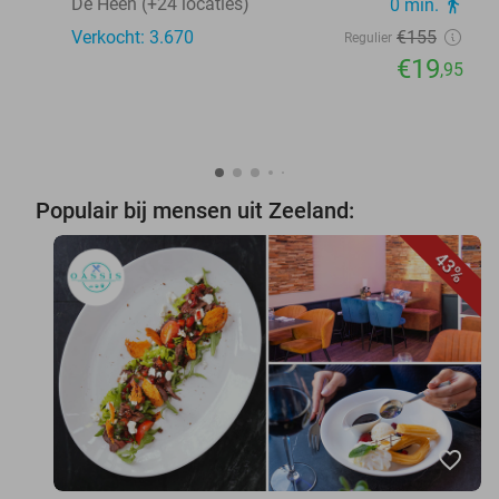
De Heen (+24 locaties)
0 min.
directions_walk
Verkocht: 3.670
€155
Regulier
€19
,95
Populair bij mensen uit Zeeland:
43%
favorite_border