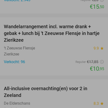
Regulier
€15
,50
favorite_border
Wandelarrangement incl. warme drank +
39%
gebak + lunch bij 't Zeeuwse Flensje in hartje
Zierikzee
‘t Zeeuwse Flensje
9.9
star
Zierikzee
Verkocht: 96
€17
,85
Regulier
€10
,95
favorite_border
All-inclusive overnachting(en) voor 2 in
40%
Zeeland
De Elderschans
8.3
star