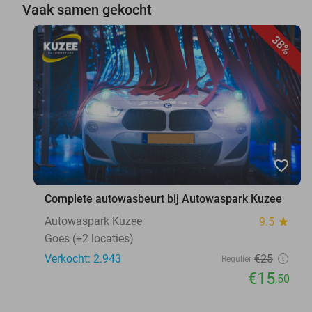
Vaak samen gekocht
38%
favorite_border
Complete autowasbeurt bij Autowaspark Kuzee
Autowaspark Kuzee
9.5
star
Goes (+2 locaties)
Verkocht: 2.943
€25
Regulier
€15
,50