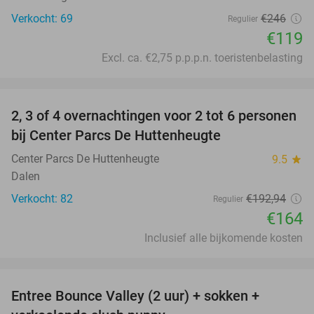
Verkocht: 69
€246
Regulier
€119
Excl. ca. €2,75 p.p.p.n. toeristenbelasting
favorite_border
2, 3 of 4 overnachtingen voor 2 tot 6 personen
15%
bij Center Parcs De Huttenheugte
Center Parcs De Huttenheugte
9.5
star
Dalen
Verkocht: 82
€192
,94
Regulier
€164
Inclusief alle bijkomende kosten
favorite_border
Entree Bounce Valley (2 uur) + sokken +
50%