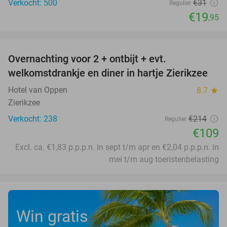
Verkocht: 500
€31
Regulier
€19
,95
favorite_border
Overnachting voor 2 + ontbijt + evt.
49%
welkomstdrankje en diner in hartje Zierikzee
Hotel van Oppen
8.7
star
Zierikzee
Verkocht: 238
€214
Regulier
€109
Excl. ca. €1,83 p.p.p.n. in sept t/m apr en €2,04 p.p.p.n. in
mei t/m aug toeristenbelasting
Win gratis