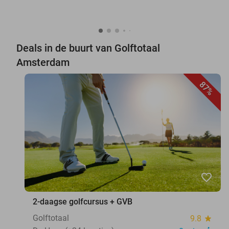
Deals in de buurt van Golftotaal
Amsterdam
87%
favorite_border
2-daagse golfcursus + GVB
Golftotaal
9.8
star