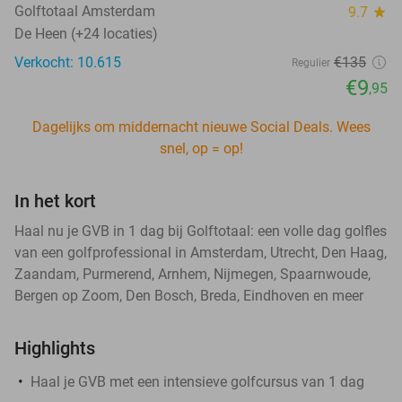
Golftotaal Amsterdam
9.7
star
De Heen (+24 locaties)
Verkocht: 10.615
€135
Regulier
€9
,95
Dagelijks om middernacht nieuwe Social Deals. Wees
snel, op = op!
In het kort
Haal nu je GVB in 1 dag bij Golftotaal: een volle dag golfles
van een golfprofessional in Amsterdam, Utrecht, Den Haag,
Zaandam, Purmerend, Arnhem, Nijmegen, Spaarnwoude,
Bergen op Zoom, Den Bosch, Breda, Eindhoven en meer
Highlights
Haal je GVB met een intensieve golfcursus van 1 dag