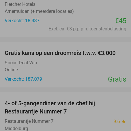
Fletcher Hotels
Arnemuiden (+ meerdere locaties)
€45
Verkocht: 18.337
Excl. ca. €3 p.p.p.n. toeristenbelasting
favorite_border
Gratis kans op een droomreis t.w.v. €3.000
Social Deal Win
Online
Gratis
Verkocht: 187.079
favorite_border
4- of 5-gangendiner van de chef bij
33%
Restaurantje Nummer 7
Restaurantje Nummer 7
9.6
star
Middelburg