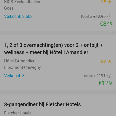
BIOS Zeelandhallen
9.5
star
Goes
Verkocht: 2.602
€12
,95
Regulier
€8
,95
favorite_border
1, 2 of 3 overnachting(en) voor 2 + ontbijt +
32%
NEW
wellness + meer bij Hôtel L'Amandier
TODAY
Hôtel L'Amandier
9.9
star
Libramont-Chevigny
Verkocht: 3
€191
Regulier
€129
favorite_border
3-gangendiner bij Fletcher Hotels
42%
Fletcher Hotels