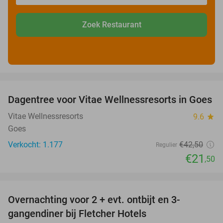
Zoek Restaurant
favorite_border
Dagentree voor Vitae Wellnessresorts in Goes
49%
Vitae Wellnessresorts
9.6
star
Goes
Verkocht: 1.177
€42
,50
Regulier
€21
,50
favorite_border
Overnachting voor 2 + evt. ontbijt en 3-
gangendiner bij Fletcher Hotels