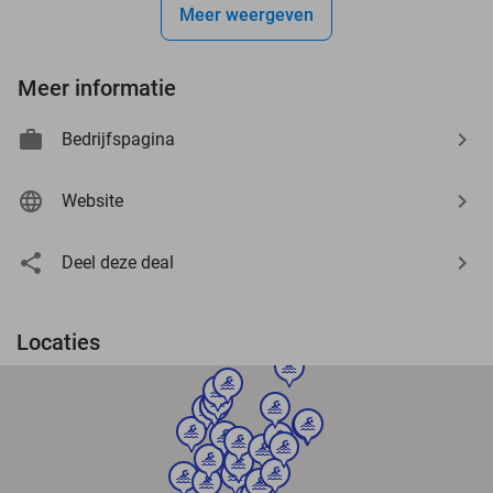
Meer weergeven
Meer informatie
Bedrijfspagina
Website
Deel deze deal
Locaties
sport
sport
sport
sport
sport
sport
sport
sport
sport
sport
sport
sport
sport
sport
sport
sport
sport
sport
sport
sport
sport
sport
sport