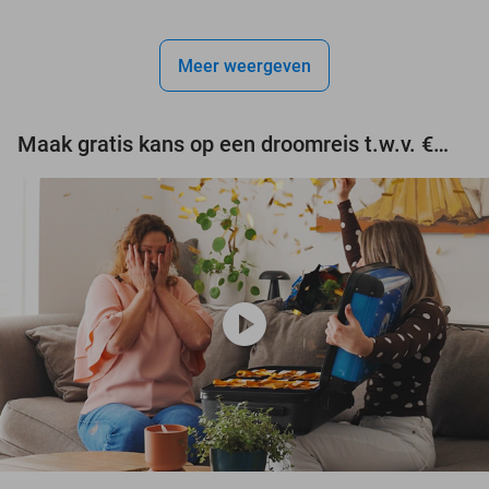
Meer weergeven
Maak gratis kans op een droomreis t.w.v. €3.000!
play_circle