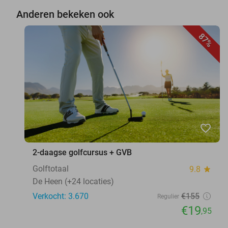
Anderen bekeken ook
87%
favorite_border
2-daagse golfcursus + GVB
Golftotaal
9.8
star
De Heen (+24 locaties)
Verkocht: 3.670
€155
Regulier
€19
,95