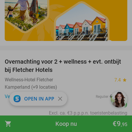
favorite_border
Overnachting voor 2 + wellness + evt. ontbijt
55%
bij Fletcher Hotels
Wellness-Hotel Fletcher
7.4
star
Kamperland (+9 locaties)
Verkocht: 1.031
€175
Regulier
close
OPEN IN APP
€79
Excl. ca. €3 p.p.p.n. toeristenbelasting
favorite_border
€9
shopping_cart
Koop nu
,95