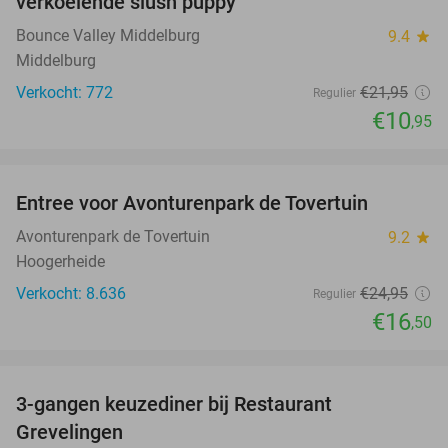
verkoelende slush puppy
Bounce Valley Middelburg
9.4
star
Middelburg
Verkocht: 772
€21
,95
Regulier
€10
,95
favorite_border
Entree voor Avonturenpark de Tovertuin
34%
Avonturenpark de Tovertuin
9.2
star
Hoogerheide
Verkocht: 8.636
€24
,95
Regulier
€16
,50
favorite_border
3-gangen keuzediner bij Restaurant
48%
Grevelingen