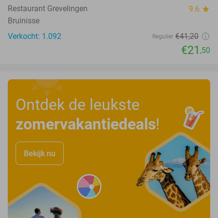
Restaurant Grevelingen
9.6
star
Bruinisse
Verkocht: 1.092
€41
,20
Regulier
€21
,50
Ontdek de leukste
zomervakantiedeals
!
Bekijk nu