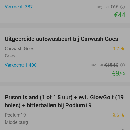
Verkocht: 387
€66
Regulier
€44
favorite_border
Uitgebreide autowasbeurt bij Carwash Goes
36%
Carwash Goes
9.7
star
Goes
Verkocht: 1.400
€15
,50
Regulier
€9
,95
favorite_border
Prison Island (1 of 1,5 uur) + evt. GlowGolf (19
36%
holes) + bitterballen bij Podium19
Podium19
9.6
star
Middelburg