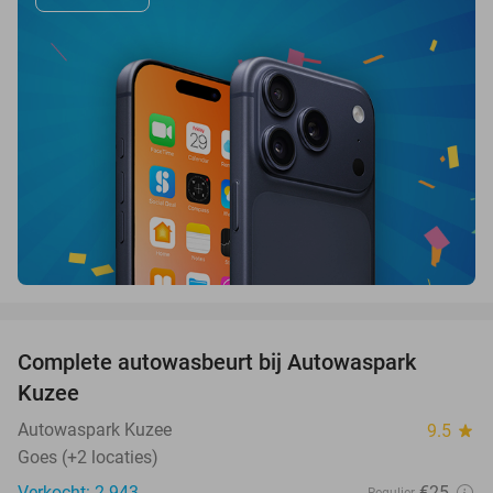
favorite_border
Complete autowasbeurt bij Autowaspark
38%
Kuzee
Autowaspark Kuzee
9.5
star
Goes (+2 locaties)
Verkocht: 2.943
€25