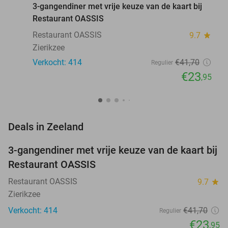
3-gangendiner met vrije keuze van de kaart bij
Restaurant OASSIS
Restaurant OASSIS
9.7
star
Zierikzee
Verkocht: 414
€41
,70
Regulier
€23
,95
favorite_border
Deals in Zeeland
3-gangendiner met vrije keuze van de kaart bij
43%
Restaurant OASSIS
Restaurant OASSIS
9.7
star
Zierikzee
Verkocht: 414
€41
,70
Regulier
€23
,95