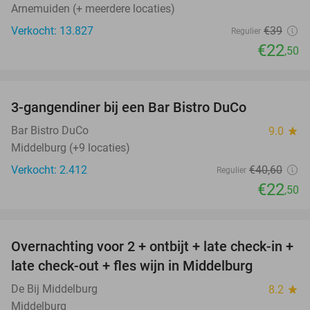
Arnemuiden (+ meerdere locaties)
Verkocht: 13.827
€39
Regulier
€22
,50
favorite_border
3-gangendiner bij een Bar Bistro DuCo
45%
Bar Bistro DuCo
9.0
star
Middelburg (+9 locaties)
Verkocht: 2.412
€40
,60
Regulier
€22
,50
favorite_border
Overnachting voor 2 + ontbijt + late check-in +
52%
late check-out + fles wijn in Middelburg
De Bij Middelburg
8.2
star
Middelburg