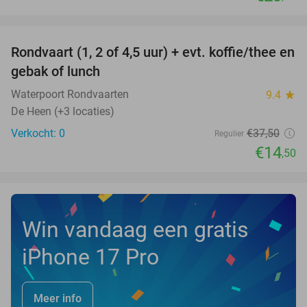
favorite_border
Rondvaart (1, 2 of 4,5 uur) + evt. koffie/thee en
61%
NEW
gebak of lunch
TODAY
Waterpoort Rondvaarten
9.4
star
De Heen (+3 locaties)
Verkocht: 0
€37
,50
Regulier
€14
,50
Win vandaag een gratis
iPhone 17 Pro
Meer info