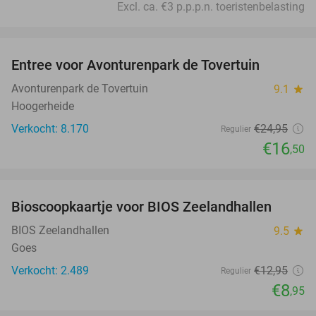
Excl. ca. €3 p.p.p.n. toeristenbelasting
favorite_border
Entree voor Avonturenpark de Tovertuin
34%
Avonturenpark de Tovertuin
9.1
star
Hoogerheide
Verkocht: 8.170
€24
,95
Regulier
€16
,50
favorite_border
Bioscoopkaartje voor BIOS Zeelandhallen
31%
BIOS Zeelandhallen
9.5
star
Goes
Verkocht: 2.489
€12
,95
Regulier
€8
,95
favorite_border