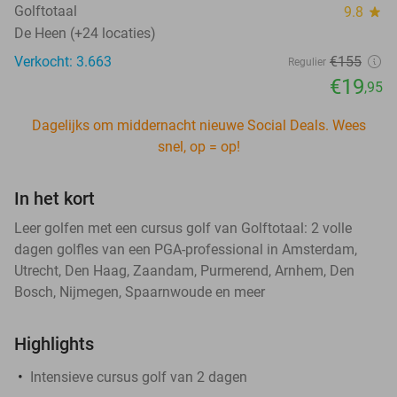
Golftotaal
9.8
star
De Heen (+24 locaties)
Verkocht: 3.663
€155
Regulier
€19
,95
Dagelijks om middernacht nieuwe Social Deals. Wees
snel, op = op!
In het kort
Leer golfen met een cursus golf van Golftotaal: 2 volle
dagen golfles van een PGA-professional in Amsterdam,
Utrecht, Den Haag, Zaandam, Purmerend, Arnhem, Den
Bosch, Nijmegen, Spaarnwoude en meer
Highlights
Intensieve cursus golf van 2 dagen