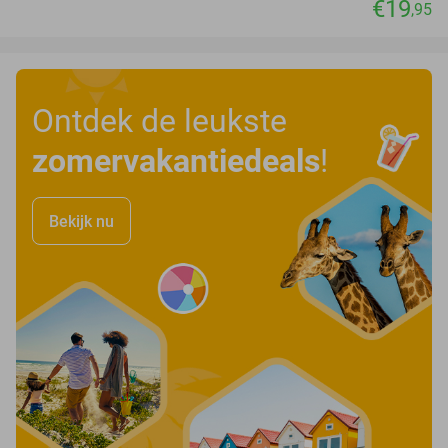
€19
,95
Ontdek de leukste
zomervakantiedeals
!
Bekijk nu