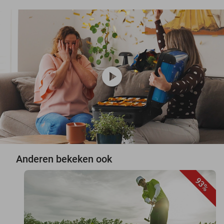
play_circle
Anderen bekeken ook
93%