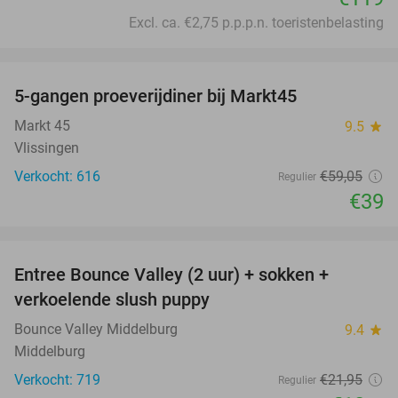
Excl. ca. €2,75 p.p.p.n. toeristenbelasting
favorite_border
5-gangen proeverijdiner bij Markt45
34%
Markt 45
9.5
star
Vlissingen
Verkocht: 616
€59
,05
Regulier
€39
favorite_border
Entree Bounce Valley (2 uur) + sokken +
50%
verkoelende slush puppy
Bounce Valley Middelburg
9.4
star
Middelburg
Verkocht: 719
€21
,95
Regulier