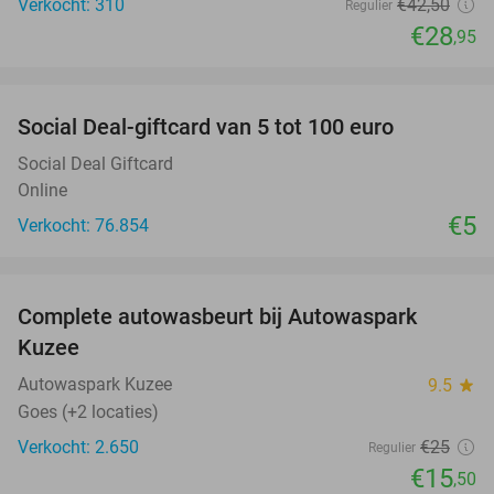
Verkocht: 310
€42
,50
Regulier
€28
,95
favorite_border
Social Deal-giftcard van 5 tot 100 euro
Social Deal Giftcard
Online
€5
Verkocht: 76.854
favorite_border
Complete autowasbeurt bij Autowaspark
38%
Kuzee
Autowaspark Kuzee
9.5
star
Goes (+2 locaties)
Verkocht: 2.650
€25
Regulier
€15
,50