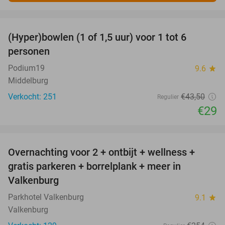
favorite_border
(Hyper)bowlen (1 of 1,5 uur) voor 1 tot 6
33%
personen
Podium19
9.6
star
Middelburg
Verkocht: 251
€43
,50
Regulier
€29
favorite_border
Overnachting voor 2 + ontbijt + wellness +
33%
gratis parkeren + borrelplank + meer in
Valkenburg
Parkhotel Valkenburg
9.1
star
Valkenburg