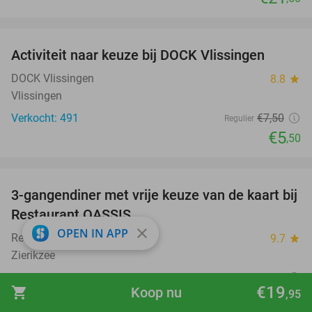
favorite_border
Activiteit naar keuze bij DOCK Vlissingen
27%
DOCK Vlissingen
8.8
star
Vlissingen
Verkocht: 491
€7
,50
Regulier
€5
,50
favorite_border
3-gangendiner met vrije keuze van de kaart bij
43%
Restaurant OASSIS
close
OPEN IN APP
Restaurant OASSIS
9.7
star
Zierikzee
Verkocht: 408
€41
,70
Regulier
€19
shopping_cart
Koop nu
€23
,95
,95