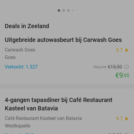
favorite_border
Deals in Zeeland
Uitgebreide autowasbeurt bij Carwash Goes
36%
Carwash Goes
9.7
star
Goes
Verkocht: 1.327
€15
,50
Regulier
€9
,95
favorite_border
4-gangen tapasdiner bij Café Restaurant
32%
Kasteel van Batavia
Café Restaurant Kasteel van Batavia
9.7
star
Westkapelle