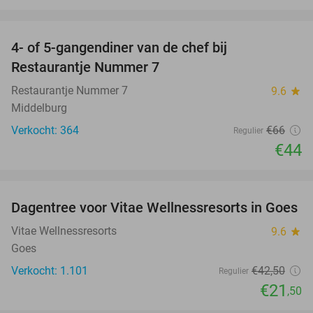
favorite_border
4- of 5-gangendiner van de chef bij
33%
Restaurantje Nummer 7
Restaurantje Nummer 7
9.6
star
Middelburg
Verkocht: 364
€66
Regulier
€44
favorite_border
Dagentree voor Vitae Wellnessresorts in Goes
49%
Vitae Wellnessresorts
9.6
star
Goes
Verkocht: 1.101
€42
,50
Regulier
€21
,50