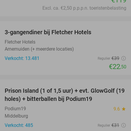
Excl. ca. €2,50 p.p.p.n. toeristenbelasting
favorite_border
3-gangendiner bij Fletcher Hotels
42%
Fletcher Hotels
Arnemuiden (+ meerdere locaties)
Verkocht: 13.481
€39
Regulier
€22
,50
favorite_border
Prison Island (1 of 1,5 uur) + evt. GlowGolf (19
36%
holes) + bitterballen bij Podium19
Podium19
9.6
star
Middelburg
Verkocht: 485
€31
Regulier