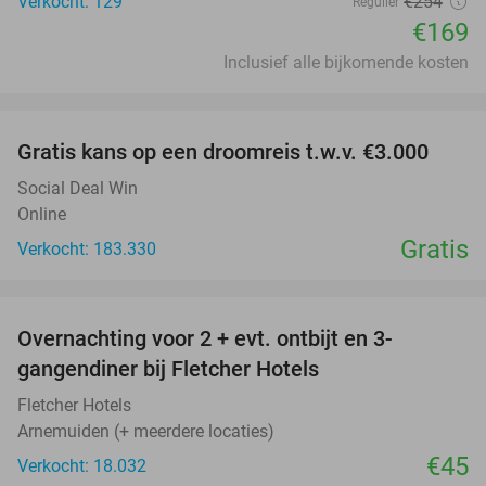
Verkocht: 129
€254
Regulier
€169
Inclusief alle bijkomende kosten
favorite_border
Gratis kans op een droomreis t.w.v. €3.000
Social Deal Win
Online
Gratis
Verkocht: 183.330
favorite_border
Overnachting voor 2 + evt. ontbijt en 3-
gangendiner bij Fletcher Hotels
Fletcher Hotels
Arnemuiden (+ meerdere locaties)
€45
Verkocht: 18.032