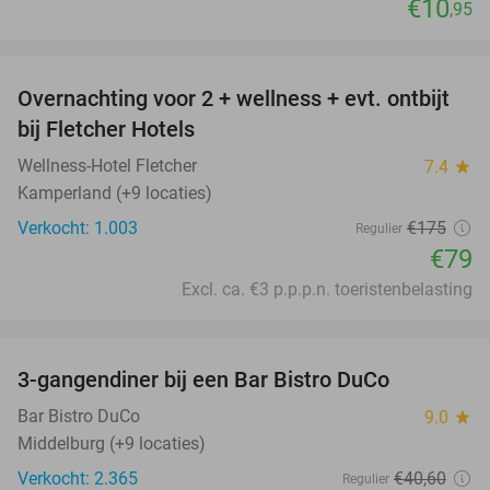
€10
,95
favorite_border
Overnachting voor 2 + wellness + evt. ontbijt
55%
bij Fletcher Hotels
Wellness-Hotel Fletcher
7.4
star
Kamperland (+9 locaties)
Verkocht: 1.003
€175
Regulier
€79
Excl. ca. €3 p.p.p.n. toeristenbelasting
favorite_border
3-gangendiner bij een Bar Bistro DuCo
45%
Bar Bistro DuCo
9.0
star
Middelburg (+9 locaties)
Verkocht: 2.365
€40
,60
Regulier