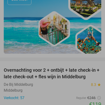
favorite_border
Overnachting voor 2 + ontbijt + late check-in +
52%
late check-out + fles wijn in Middelburg
De Bij Middelburg
8.3
star
Middelburg
Verkocht: 57
€246
Regulier
€119