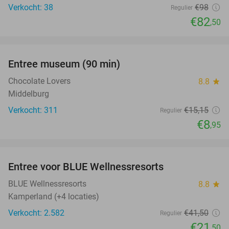
Verkocht: 38
€98
Regulier
€82
,50
favorite_border
Entree museum (90 min)
41%
Chocolate Lovers
8.8
star
Middelburg
Verkocht: 311
€15
,15
Regulier
€8
,95
favorite_border
Entree voor BLUE Wellnessresorts
48%
BLUE Wellnessresorts
8.8
star
Kamperland (+4 locaties)
Verkocht: 2.582
€41
,50
Regulier
€21
,50