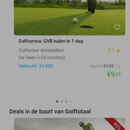
favorite_border
Golfcursus: GVB halen in 1 dag
Golftotaal Amsterdam
9.7
star
De Heen (+24 locaties)
Verkocht: 10.600
€135
Regulier
€9
,95
Deals in de buurt van Golftotaal
93%