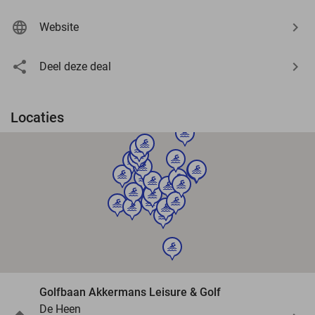
Website
Deel deze deal
Locaties
sport
sport
sport
sport
sport
sport
sport
sport
sport
sport
sport
sport
sport
sport
sport
sport
sport
sport
sport
sport
sport
sport
sport
sport
sport
Golfbaan Akkermans Leisure & Golf
De Heen