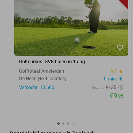
favorite_border
Golfcursus: GVB halen in 1 dag
Golftotaal Amsterdam
9.7
star
De Heen (+24 locaties)
0 min.
directions_walk
Verkocht: 10.600
€135
Regulier
€9
,95