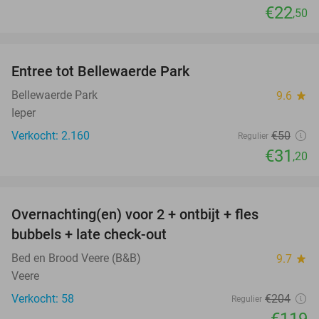
€22
,50
favorite_border
Entree tot Bellewaerde Park
38%
Bellewaerde Park
9.6
star
Ieper
Verkocht: 2.160
€50
Regulier
€31
,20
favorite_border
Overnachting(en) voor 2 + ontbijt + fles
42%
bubbels + late check-out
Bed en Brood Veere (B&B)
9.7
star
Veere
Verkocht: 58
€204
Regulier
€119