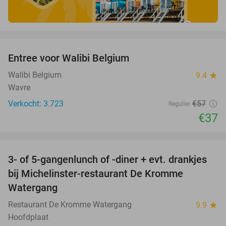
favorite_border
Entree voor Walibi Belgium
35%
Walibi Belgium
9.4
star
Wavre
Verkocht: 3.723
€57
Regulier
€37
favorite_border
3- of 5-gangenlunch of -diner + evt. drankjes
16%
bij Michelinster-restaurant De Kromme
Watergang
Restaurant De Kromme Watergang
9.9
star
Hoofdplaat