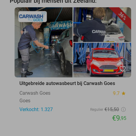
Populair bij mensen uit Zeeland:
36%
favorite_border
Uitgebreide autowasbeurt bij Carwash Goes
Carwash Goes
9.7
star
Goes
Verkocht: 1.327
€15
,50
Regulier
€9
,95