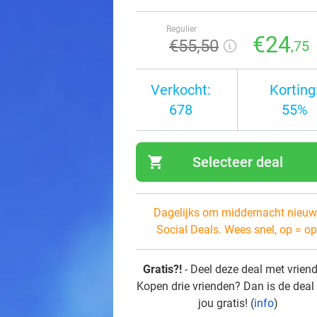
Regulier
€24
€55
,50
,75
Verkocht:
Korting
678
55%
shopping_cart
Selecteer deal
navi
Dagelijks om middernacht nieuw
Social Deals. Wees snel, op = op
Gratis?!
- Deel deze deal met vrien
Kopen drie vrienden? Dan is de deal
jou gratis! (
info
)