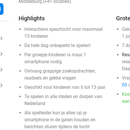
Middelburg (+41 locaties)
l
Highlights
Grote
Interactieve speurtocht voor maximaal
Gel
15 kinderen
1 ju
ard_arrow_right
De hele dag onbeperkt te spelen!
7 d
ard_arrow_right
Per groepje kinderen is maar 1
Res
smartphone nodig
res
Dea
ard_arrow_right
Ontvang grappige zoekopdrachten,
raadsels en gekke vragen
Vra
ard_arrow_right
05
o
Geschikt voor kinderen van 6 tot 13 jaar
Koo
Te spelen in alle steden en dorpen van
aan
Nederland
Als spelleider kun je alles op je
smartphone in de gaten houden en
berichten sturen tijdens de tocht