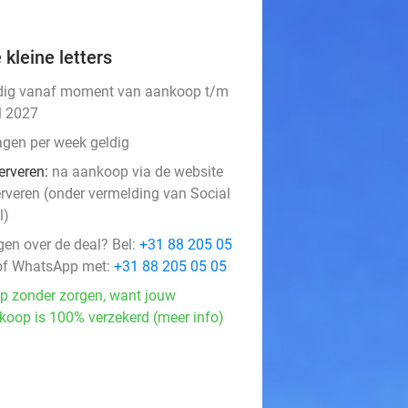
 kleine letters
dig vanaf moment van aankoop t/m
l 2027
agen per week geldig
erveren:
na aankoop via de website
erveren (onder vermelding van Social
l)
gen over de deal? Bel:
+31 88 205 05
f WhatsApp met:
+31 88 205 05 05
p zonder zorgen, want jouw
koop is 100% verzekerd (meer info)