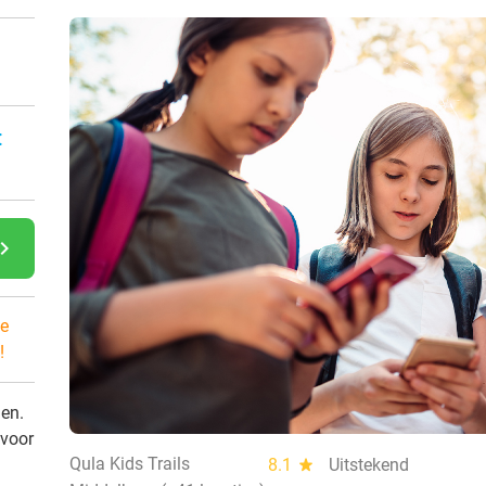
:
gate_next
e
!
den.
 voor
Qula Kids Trails
8.1
star
Uitstekend