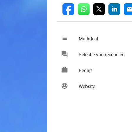
whatsapp
linkedin
fb
mai
list
keybo
Multideal
chat
keybo
Selectie van recensies
work
keybo
Bedrijf
language
keybo
Website