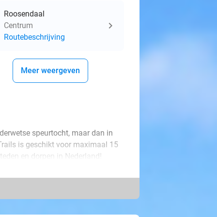
Roosendaal
Centrum
Routebeschrijving
Meer weergeven
uderwetse speurtocht, maar dan in
Trails is geschikt voor maximaal 15
e steden en dorpen in Nederland!
smartphone ontvangen ze per groep
er de omgeving. Als ouder ben je
 en alles via je smartphone in de
un je zelf de tijdsduur instellen en