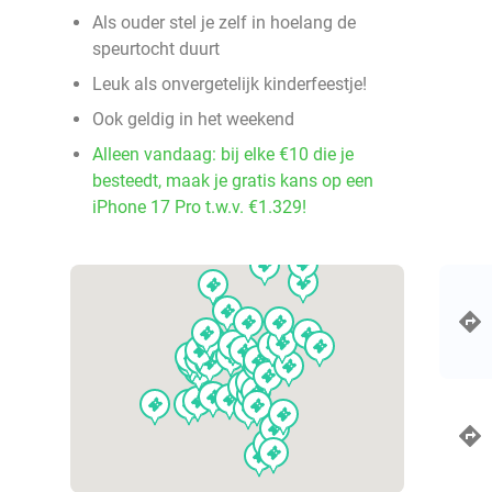
Als ouder stel je zelf in hoelang de
speurtocht duurt
Leuk als onvergetelijk kinderfeestje!
Ook geldig in het weekend
Alleen vandaag: bij elke €10 die je
besteedt, maak je gratis kans op een
iPhone 17 Pro t.w.v. €1.329!
events
events
events
events
events
events
events
events
events
events
events
events
events
events
events
events
events
events
events
events
events
events
events
events
events
events
events
events
events
events
events
events
events
events
events
events
events
events
events
events
events
events