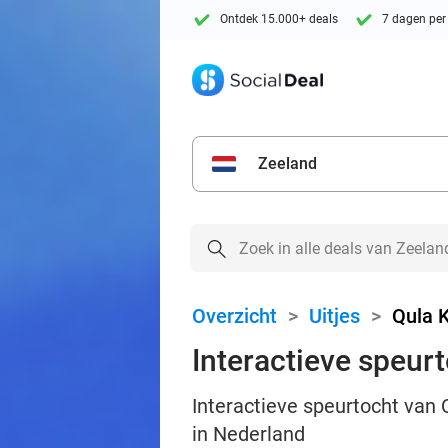
Ontdek 15.000+ deals
7 dagen per
Zeeland
Overzicht
>
Uitjes
>
Qula K
Interactieve speur
Interactieve speurtocht van 
in Nederland