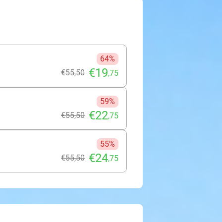
en spannend en onvergetelijk
64%
€19
€55
,50
,75
59%
€22
€55
,50
,75
55%
€24
€55
,50
,75