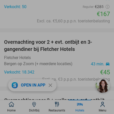
Verkocht: 50
€281
Regulier
€167
Excl. ca. €5,60 p.p.p.n. toeristenbelasting
favorite_border
Overnachting voor 2 + evt. ontbijt en 3-
gangendiner bij Fletcher Hotels
Fletcher Hotels
Bergen op Zoom (+ meerdere locaties)
43 min.
directions_car
€45
Verkocht: 18.342
Excl. ca. €3 p.p.p.n. toeristenbelasting
close
OPEN IN APP
favorite_border
Overnachting voor 2 + wellness + evt. ontbijt
55%
bij Fletcher Hotels
Home
Dichtbij
Restaurants
Hotels
Menu