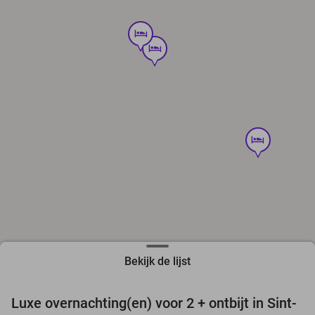
hotel
hotel
hotel
Bekijk de lijst
favorite_border
Luxe overnachting(en) voor 2 + ontbijt in Sint-
44%