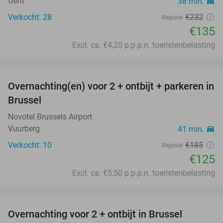
Gent
38 min.
directions_car
Verkocht: 28
€232
Regulier
€135
Excl. ca. €4,20 p.p.p.n. toeristenbelasting
favorite_border
Overnachting(en) voor 2 + ontbijt + parkeren in
32%
Brussel
Novotel Brussels Airport
Vuurberg
41 min.
directions_car
Verkocht: 10
€185
Regulier
€125
Excl. ca. €5,50 p.p.p.n. toeristenbelasting
favorite_border
Overnachting voor 2 + ontbijt in Brussel
25%