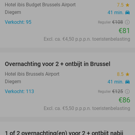
Hotel ibis Budget Brussels Airport
7.5
star
Diegem
41 min.
directions_car
Verkocht: 95
€108
Regulier
€81
Excl. ca. €4,50 p.p.p.n. toeristenbelasting
favorite_border
Overnachting voor 2 + ontbijt in Brussel
31%
Hotel ibis Brussels Airport
8.5
star
Diegem
41 min.
directions_car
Verkocht: 113
€125
Regulier
€86
Excl. ca. €5,50 p.p.p.n. toeristenbelasting
favorite_border
1 of 2 overnachting(en) voor 2 + ontbijt nabij