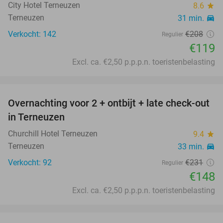
City Hotel Terneuzen
8.6
star
Terneuzen
31 min.
directions_car
Verkocht: 142
€208
Regulier
€119
Excl. ca. €2,50 p.p.p.n. toeristenbelasting
favorite_border
Overnachting voor 2 + ontbijt + late check-out
36%
in Terneuzen
Churchill Hotel Terneuzen
9.4
star
Terneuzen
33 min.
directions_car
Verkocht: 92
€231
Regulier
€148
Excl. ca. €2,50 p.p.p.n. toeristenbelasting
favorite_border