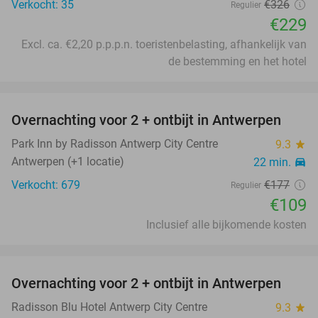
Verkocht: 35
€326
Regulier
€229
Excl. ca. €2,20 p.p.p.n. toeristenbelasting, afhankelijk van
de bestemming en het hotel
favorite_border
Overnachting voor 2 + ontbijt in Antwerpen
38%
Park Inn by Radisson Antwerp City Centre
9.3
star
Antwerpen (+1 locatie)
22 min.
directions_car
Verkocht: 679
€177
Regulier
€109
Inclusief alle bijkomende kosten
favorite_border
Overnachting voor 2 + ontbijt in Antwerpen
56%
Radisson Blu Hotel Antwerp City Centre
9.3
star