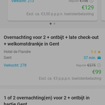
Verkocht: 213
€196
Regulier
€129
Excl. ca. €3,50 p.p.p.n. toeristenbelasting
favorite_border
Overnachting voor 2 + ontbijt + late check-out
64%
+ welkomstdrankje in Gent
Hotel de Flandre
9.4
star
Gent
37 min.
directions_car
Verkocht: 278
€275
Regulier
€99
Excl. ca. €3 p.p.p.n. toeristenbelasting
favorite_border
1 of 2 overnachting(en) voor 2 + ontbijt in
14%
hartje Gent