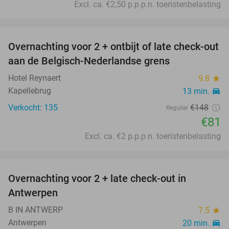
Excl. ca. €2,50 p.p.p.n. toeristenbelasting
favorite_border
Overnachting voor 2 + ontbijt of late check-out
45%
aan de Belgisch-Nederlandse grens
Hotel Reynaert
9.8
star
Kapellebrug
13 min.
directions_car
Verkocht: 135
€148
Regulier
€81
Excl. ca. €2 p.p.p.n. toeristenbelasting
favorite_border
Overnachting voor 2 + late check-out in
30%
Antwerpen
B IN ANTWERP
7.5
star
Antwerpen
20 min.
directions_car