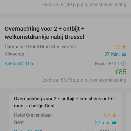
Excl. ca. €4,40 p.p.p.n. toeristenbelasting
favorite_border
Overnachting voor 2 + ontbijt +
30%
welkomstdrankje nabij Brussel
Campanile Hotel Brussel-Vilvoorde
7.2
star
Vilvoorde
37 min.
directions_car
Verkocht: 155
€121
Regulier
€85
Excl. ca. €3,75 p.p.p.n. toeristenbelasting
favorite_border
Overnachting voor 2 + ontbijt + late check-out +
34%
meer in hartje Gent
Hotel Gravensteen
9.4
star
Gent
37 min.
directions_car