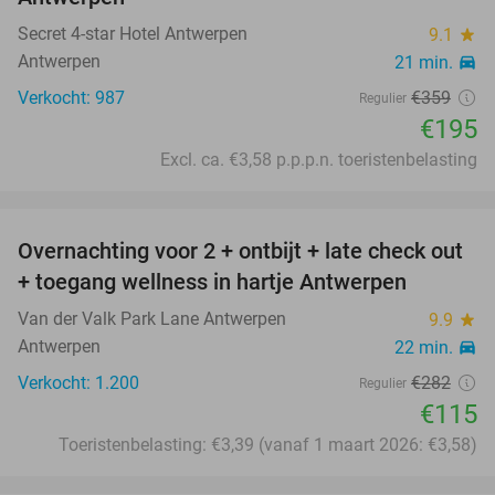
Secret 4-star Hotel Antwerpen
9.1
star
Antwerpen
21 min.
directions_car
Verkocht: 987
€359
Regulier
€195
Excl. ca. €3,58 p.p.p.n. toeristenbelasting
favorite_border
Overnachting voor 2 + ontbijt + late check out
59%
+ toegang wellness in hartje Antwerpen
Van der Valk Park Lane Antwerpen
9.9
star
Antwerpen
22 min.
directions_car
Verkocht: 1.200
€282
Regulier
€115
Toeristenbelasting: €3,39 (vanaf 1 maart 2026: €3,58)
favorite_border