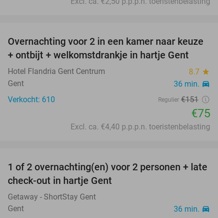
Excl. ca. €2,50 p.p.p.n. toeristenbelasting
favorite_border
Overnachting voor 2 in een kamer naar keuze
50%
+ ontbijt + welkomstdrankje in hartje Gent
Hotel Flandria Gent Centrum
8.7
star
Gent
36 min.
directions_car
Verkocht: 610
€151
Regulier
€75
Excl. ca. €4,40 p.p.p.n. toeristenbelasting
favorite_border
1 of 2 overnachting(en) voor 2 personen + late
44%
check-out in hartje Gent
Getaway - ShortStay Gent
Gent
36 min.
directions_car