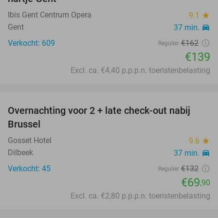
Ibis Gent Centrum Opera
9.1
star
Gent
37 min.
directions_car
Verkocht: 609
€162
Regulier
€139
Excl. ca. €4,40 p.p.p.n. toeristenbelasting
favorite_border
Overnachting voor 2 + late check-out nabij
47%
Brussel
Gosset Hotel
9.6
star
Dilbeek
37 min.
directions_car
Verkocht: 45
€132
Regulier
€69
,90
Excl. ca. €2,80 p.p.p.n. toeristenbelasting
favorite_border