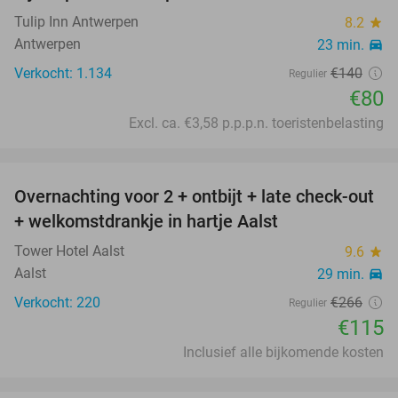
Tulip Inn Antwerpen
8.2
star
Antwerpen
23 min.
directions_car
Verkocht: 1.134
€140
Regulier
€80
Excl. ca. €3,58 p.p.p.n. toeristenbelasting
favorite_border
Overnachting voor 2 + ontbijt + late check-out
57%
+ welkomstdrankje in hartje Aalst
Tower Hotel Aalst
9.6
star
Aalst
29 min.
directions_car
Verkocht: 220
€266
Regulier
€115
Inclusief alle bijkomende kosten
favorite_border