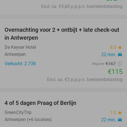
Excl. ca. €3,60 p.p.p.n. toeristenbelasting
favorite_border
Overnachting voor 2 + ontbijt + late check-out
31%
in Antwerpen
De Keyser Hotel
8.0
star
Antwerpen
22 min.
directions_car
Verkocht: 2.738
€167
Regulier
€115
Excl. ca. €3 p.p.p.n. toeristenbelasting
favorite_border
4 of 5 dagen Praag of Berlijn
30%
GreenCityTrip
7.0
star
Antwerpen (+6 locaties)
22 min.
directions_car