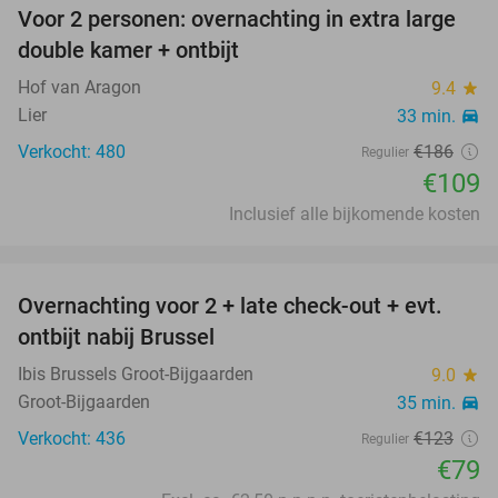
Voor 2 personen: overnachting in extra large
41%
double kamer + ontbijt
Hof van Aragon
9.4
star
Lier
33 min.
directions_car
Verkocht: 480
€186
Regulier
€109
Inclusief alle bijkomende kosten
favorite_border
Overnachting voor 2 + late check-out + evt.
36%
ontbijt nabij Brussel
Ibis Brussels Groot-Bijgaarden
9.0
star
Groot-Bijgaarden
35 min.
directions_car
Verkocht: 436
€123
Regulier
€79