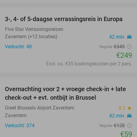
favorite_border
3-, 4- of 5-daagse verrassingsreis in Europa
29%
Five Star Verrassingsreizen
Zaventem (+12 locaties)
42 min.
directions_car
Verkocht: 48
€349
Regulier
€249
Excl. ca. €35 boekingskosten per 2 pers.
favorite_border
Overnachting voor 2 + vroege check-in + late
54%
check-out + evt. ontbijt in Brussel
Greet Brussels Airport Zaventem
8.2
star
Zaventem
42 min.
directions_car
Verkocht: 374
€128
Regulier
€59