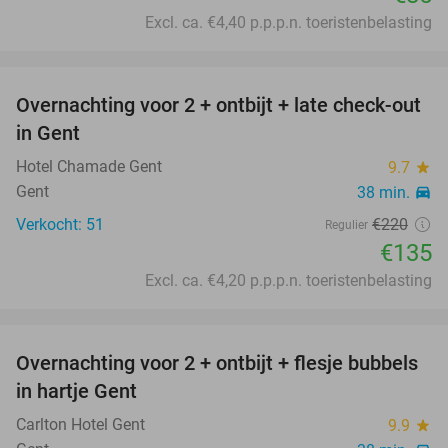
Excl. ca. €4,40 p.p.p.n. toeristenbelasting
favorite_border
Overnachting voor 2 + ontbijt + late check-out
39%
in Gent
Hotel Chamade Gent
9.7
star
Gent
38 min.
directions_car
Verkocht: 51
€220
Regulier
€135
Excl. ca. €4,20 p.p.p.n. toeristenbelasting
favorite_border
Overnachting voor 2 + ontbijt + flesje bubbels
42%
in hartje Gent
Carlton Hotel Gent
9.9
star