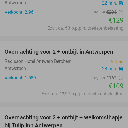
Antwerpen
22 min.
directions_car
Verkocht: 2.961
€293
Regulier
€129
Excl. ca. €3 p.p.p.n. toeristenbelasting
favorite_border
Overnachting voor 2 + ontbijt in Antwerpen
33%
Radisson Hotel Antwerp Berchem
9.6
star
Antwerpen
23 min.
directions_car
Verkocht: 1.589
€162
Regulier
€109
Excl. ca. €2,97 p.p.p.n. toeristenbelasting
favorite_border
Overnachting voor 2 + ontbijt + welkomsthapje
43%
bij Tulip Inn Antwerpen