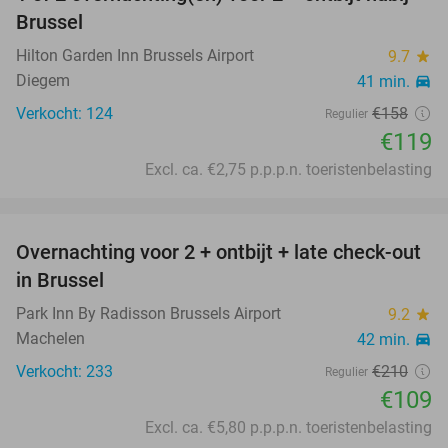
25%
Brussel
Hilton Garden Inn Brussels Airport
9.7
star
Diegem
41 min.
directions_car
Verkocht: 124
€158
Regulier
€119
Excl. ca. €2,75 p.p.p.n. toeristenbelasting
favorite_border
Overnachting voor 2 + ontbijt + late check-out
48%
in Brussel
Park Inn By Radisson Brussels Airport
9.2
star
Machelen
42 min.
directions_car
Verkocht: 233
€210
Regulier
€109
Excl. ca. €5,80 p.p.p.n. toeristenbelasting