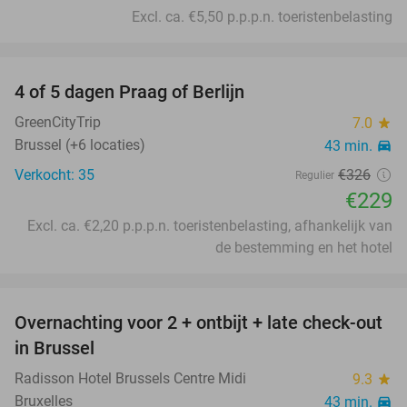
Excl. ca. €5,50 p.p.p.n. toeristenbelasting
favorite_border
4 of 5 dagen Praag of Berlijn
30%
GreenCityTrip
7.0
star
Brussel (+6 locaties)
43 min.
directions_car
Verkocht: 35
€326
Regulier
€229
Excl. ca. €2,20 p.p.p.n. toeristenbelasting, afhankelijk van
de bestemming en het hotel
favorite_border
Overnachting voor 2 + ontbijt + late check-out
41%
in Brussel
Radisson Hotel Brussels Centre Midi
9.3
star
Bruxelles
43 min.
directions_car