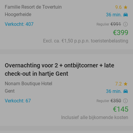
Familie Resort de Tovertuin
9.6
star
Hoogerheide
36 min.
directions_car
Verkocht: 407
€991
Regulier
€399
Excl. ca. €1,50 p.p.p.n. toeristenbelasting
favorite_border
Overnachting voor 2 + ontbijtcorner + late
59%
check-out in hartje Gent
Nonam Boutique Hotel
7.2
star
Gent
36 min.
directions_car
Verkocht: 67
€350
Regulier
€145
Inclusief alle bijkomende kosten
favorite_border