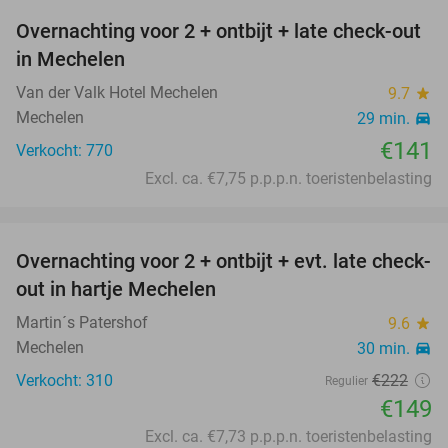
Overnachting voor 2 + ontbijt + late check-out
in Mechelen
Van der Valk Hotel Mechelen
9.7
star
Mechelen
29 min.
directions_car
€141
Verkocht: 770
Excl. ca. €7,75 p.p.p.n. toeristenbelasting
favorite_border
Overnachting voor 2 + ontbijt + evt. late check-
33%
out in hartje Mechelen
Martin´s Patershof
9.6
star
Mechelen
30 min.
directions_car
Verkocht: 310
€222
Regulier
€149
Excl. ca. €7,73 p.p.p.n. toeristenbelasting