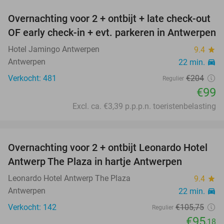
Overnachting voor 2 + ontbijt + late check-out
51%
OF early check-in + evt. parkeren in Antwerpen
Hotel Jamingo Antwerpen
9.4
star
Antwerpen
22 min.
directions_car
Verkocht: 481
€204
Regulier
€99
Excl. ca. €3,39 p.p.p.n. toeristenbelasting
favorite_border
Overnachting voor 2 + ontbijt Leonardo Hotel
10%
Antwerp The Plaza in hartje Antwerpen
Leonardo Hotel Antwerp The Plaza
9.4
star
Antwerpen
22 min.
directions_car
Verkocht: 142
€105
,75
Regulier
€95
,18