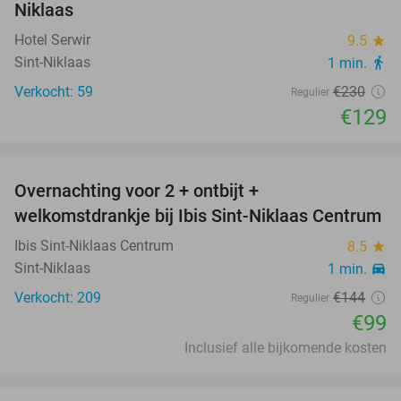
Niklaas
Hotel Serwir
9.5
star
Sint-Niklaas
1 min.
directions_walk
Verkocht: 59
€230
Regulier
€129
favorite_border
Overnachting voor 2 + ontbijt +
31%
welkomstdrankje bij Ibis Sint-Niklaas Centrum
Ibis Sint-Niklaas Centrum
8.5
star
Sint-Niklaas
1 min.
directions_car
Verkocht: 209
€144
Regulier
€99
Inclusief alle bijkomende kosten
favorite_border