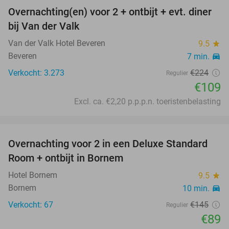
Overnachting(en) voor 2 + ontbijt + evt. diner
51%
bij Van der Valk
Van der Valk Hotel Beveren
9.5
star
Beveren
7 min.
directions_car
Verkocht: 3.273
€224
Regulier
€109
Excl. ca. €2,20 p.p.p.n. toeristenbelasting
favorite_border
Overnachting voor 2 in een Deluxe Standard
39%
Room + ontbijt in Bornem
Hotel Bornem
9.5
star
Bornem
10 min.
directions_car
Verkocht: 67
€145
Regulier
€89