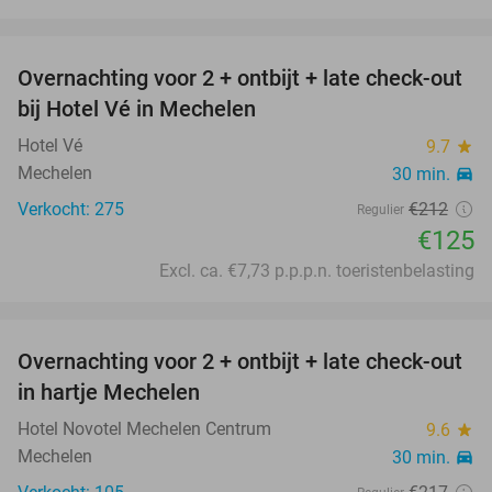
favorite_border
Overnachting voor 2 + ontbijt + late check-out
41%
bij Hotel Vé in Mechelen
Hotel Vé
9.7
star
Mechelen
30 min.
directions_car
Verkocht: 275
€212
Regulier
€125
Excl. ca. €7,73 p.p.p.n. toeristenbelasting
favorite_border
Overnachting voor 2 + ontbijt + late check-out
30%
in hartje Mechelen
Hotel Novotel Mechelen Centrum
9.6
star
Mechelen
30 min.
directions_car