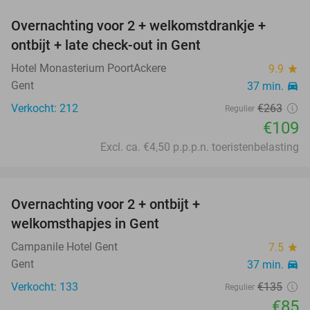
Overnachting voor 2 + welkomstdrankje +
59%
ontbijt + late check-out in Gent
Hotel Monasterium PoortAckere
9.9
star
Gent
37 min.
directions_car
Verkocht: 212
€263
Regulier
€109
Excl. ca. €4,50 p.p.p.n. toeristenbelasting
favorite_border
Overnachting voor 2 + ontbijt +
37%
welkomsthapjes in Gent
Campanile Hotel Gent
7.5
star
Gent
37 min.
directions_car
Verkocht: 133
€135
Regulier
€85