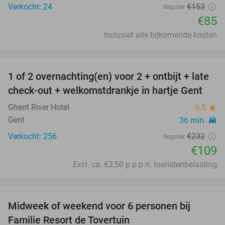
Verkocht: 24
€153
Regulier
€85
Inclusief alle bijkomende kosten
favorite_border
1 of 2 overnachting(en) voor 2 + ontbijt + late
53%
check-out + welkomstdrankje in hartje Gent
Ghent River Hotel
9.5
star
Gent
36 min.
directions_car
Verkocht: 256
€232
Regulier
€109
Excl. ca. €3,50 p.p.p.n. toeristenbelasting
favorite_border
Midweek of weekend voor 6 personen bij
60%
Familie Resort de Tovertuin