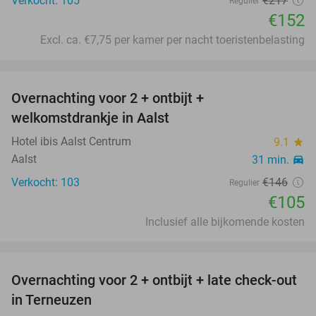
Verkocht: 105
€217
Regulier
€152
Excl. ca. €7,75 per kamer per nacht toeristenbelasting
favorite_border
Overnachting voor 2 + ontbijt +
28%
welkomstdrankje in Aalst
Hotel ibis Aalst Centrum
9.1
star
Aalst
31 min.
directions_car
Verkocht: 103
€146
Regulier
€105
Inclusief alle bijkomende kosten
favorite_border
Overnachting voor 2 + ontbijt + late check-out
43%
in Terneuzen