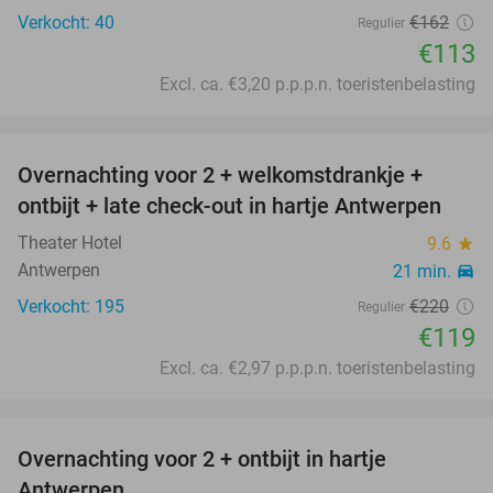
Verkocht: 40
€162
Regulier
€113
Excl. ca. €3,20 p.p.p.n. toeristenbelasting
favorite_border
Overnachting voor 2 + welkomstdrankje +
46%
ontbijt + late check-out in hartje Antwerpen
Theater Hotel
9.6
star
Antwerpen
21 min.
directions_car
Verkocht: 195
€220
Regulier
€119
Excl. ca. €2,97 p.p.p.n. toeristenbelasting
favorite_border
Overnachting voor 2 + ontbijt in hartje
46%
Antwerpen