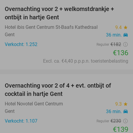
Overnachting voor 2 + welkomstdrankje +
25%
ontbijt in hartje Gent
Hotel ibis Gent Centrum St-Baafs Kathedraal
9.4
star
Gent
36 min.
directions_car
Verkocht: 1.252
€182
Regulier
€136
Excl. ca. €4,40 p.p.p.n. toeristenbelasting
favorite_border
Overnachting voor 2 of 4 + evt. ontbijt of
40%
cocktail in hartje Gent
Hotel Novotel Gent Centrum
9.3
star
Gent
36 min.
directions_car
Verkocht: 1.107
€230
Regulier
€139