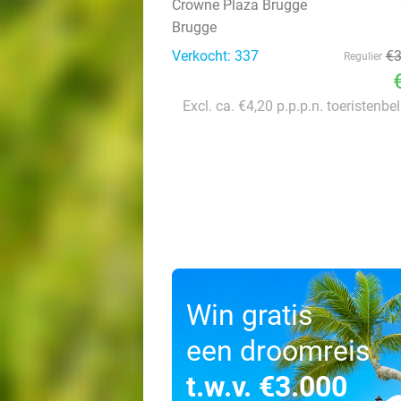
Crowne Plaza Brugge
Brugge
Verkocht: 337
€
Regulier
Excl. ca. €4,20 p.p.p.n. toeristenbe
Win gratis
een droomreis
t.w.v. €3.000