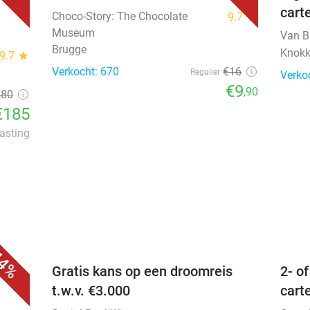
cart
Choco-Story: The Chocolate
9.7
star
Museum
Van 
Brugge
Knokk
9.7
star
Verkocht: 670
€16
Regulier
Verko
€9
,90
280
€185
lasting
favorite_border
favorite_border
4%
 bij
Gratis kans op een droomreis
2- o
t.w.v. €3.000
carte