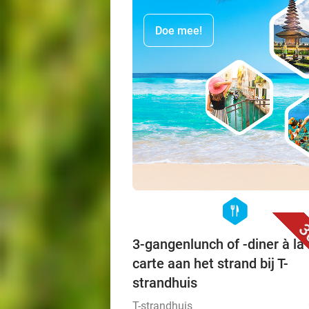
Doe mee!
hexagon
food
3
3-gangenlunch of -diner à la
carte aan het strand bij T-
strandhuis
T-strandhuis