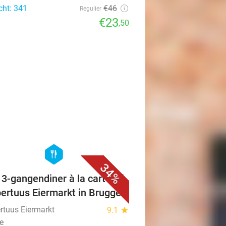
cht: 341
€46
Regulier
€23
,50
favorite_border
hexagon
food
34%
 3-gangendiner à la carte bij
ertuus Eiermarkt in Brugge
rtuus Eiermarkt
9.1
star
e