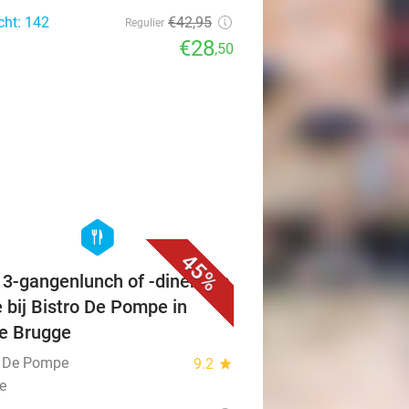
cht: 142
€42
,95
Regulier
€28
,50
favorite_border
hexagon
food
45%
f 3-gangenlunch of -diner à la
e bij Bistro De Pompe in
je Brugge
o De Pompe
9.2
star
e