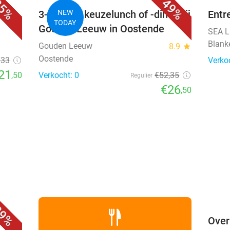
5%
49%
ark
3-gangen keuzelunch of -diner bij
NEW
Entr
TODAY
Gouden Leeuw in Oostende
SEA L
Blank
Gouden Leeuw
8.9
star
Oostende
€33
Verko
21
,50
Verkocht: 0
€52
,35
Regulier
€26
,50
favorite_border
9%
ged
Over