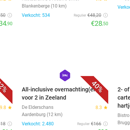
Blankenberge (10 km)
Verko
€50
Verkocht: 534
€48
,20
Regulier
34
€28
,90
,50
favorite_border
favorite_border
hexagon
hotel
2%
40%
me-
All-inclusive overnachting(en)
2- o
voor 2 in Zeeland
cart
hart
De Elderschans
9.8
star
8.3
star
Aardenburg (12 km)
Bistr
Brugg
€18
Verkocht: 2.480
€166
Regulier