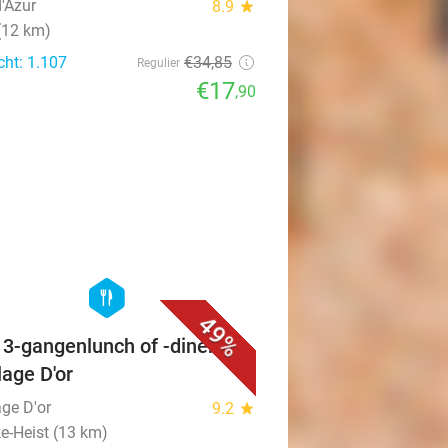
d'Azur
8.9
star
 (12 km)
cht: 1.107
€34
,85
Regulier
€17
,90
favorite_border
hexagon
food
49%
f 3-gangenlunch of -diner bij
lage D'or
age D'or
9.2
star
e-Heist (13 km)