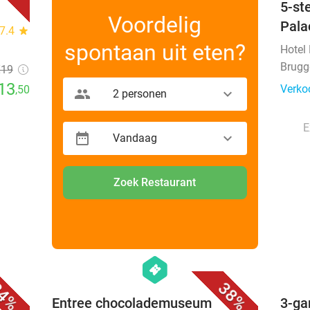
5-st
Voordelig
Pala
7.4
star
spontaan uit eten?
Hotel
Brugg
€19
13
Verko
,50
2 personen
E
Vandaag
Zoek Restaurant
favorite_border
favorite_border
hexagon
events
4%
38%
 +
Entree chocolademuseum
3-ga