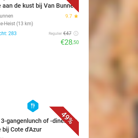
e aan de kust bij Van Bunnen
Bunnen
9.7
star
e-Heist (13 km)
cht: 283
€47
Regulier
€28
,50
favorite_border
hexagon
food
49%
f 3-gangenlunch of -diner à la
 bij Cote d'Azur