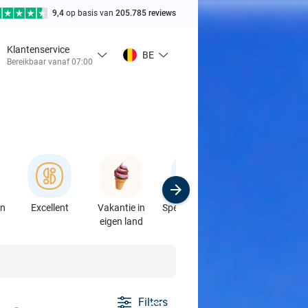
9,4
op basis van
205.785 reviews
Klantenservice
BE
Bereikbaar vanaf 07:00
en
Excellent
Vakantie in
Speciaalzaken
Sport
eigen land
& Auto's
Filters