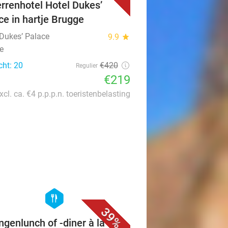
errenhotel Hotel Dukes’
ce in hartje Brugge
 Dukes’ Palace
9.9
star
e
cht: 20
€420
Regulier
€219
xcl. ca. €4 p.p.p.n. toeristenbelasting
favorite_border
hexagon
food
39%
ngenlunch of -diner à la