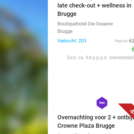
late check-out + wellness in
Brugge
Boutiquehotel Die Swaene
Brugge
Verkocht: 203
€
Regulier
Excl. ca. €4 p.p.p.n. toeristenbe
hexagon
hotel
4
Overnachting voor 2 + ontbijt
Crowne Plaza Brugge