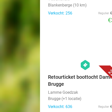
Blankenberge (10 km)
Verkocht: 256
Regulier
€
hexagon
events
2
Retourticket boottocht Dam
Brugge
Lamme Goedzak
Brugge (+1 locatie)
Verkocht: 636
Regulier