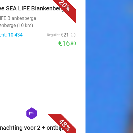
20%
ee SEA LIFE Blankenberge
IFE Blankenberge
enberge (10 km)
cht: 10.434
€21
Regulier
€16
,80
favorite_border
hexagon
hotel
48%
nachting voor 2 + ontbijt bij