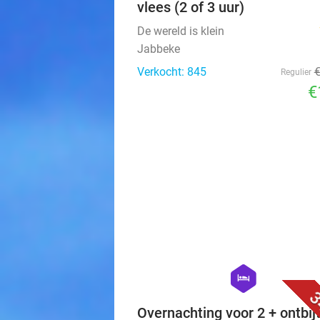
vlees (2 of 3 uur)
De wereld is klein
Jabbeke
Verkocht: 845
Regulier
€
hexagon
hotel
3
Overnachting voor 2 + ontbijt