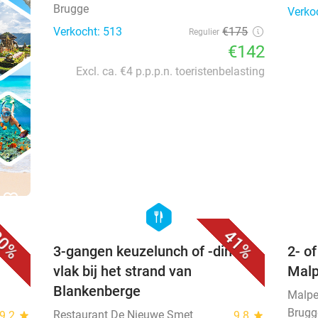
Brugge
Verko
Verkocht: 513
€175
Regulier
€142
Excl. ca. €4 p.p.p.n. toeristenbelasting
favorite_border
favorite_border
hexagon
food
0%
41%
3-gangen keuzelunch of -diner
2- of
vlak bij het strand van
Malp
Blankenberge
Malpe
Brugg
Restaurant De Nieuwe Smet
9.2
star
9.8
star