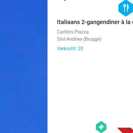
hexago
food
Italiaans 2-gangendiner à la 
Carlito's Piazza
Sint-Andries (Brugge)
Verkocht: 20
hexagon
events