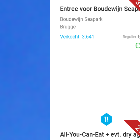
3
Entree voor Boudewijn Seap
Boudewijn Seapark
Brugge
Verkocht: 3.641
Regulier
€
hexagon
food
2
All-You-Can-Eat + evt. dry a