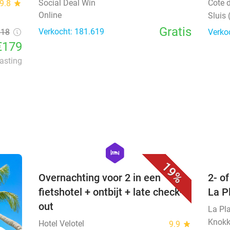
Social Deal Win
Cote 
9.8
star
Online
Sluis
Gratis
Verkocht: 181.619
318
Verko
€179
lasting
favorite_border
hexagon
hotel
19%
Overnachting voor 2 in een
2- o
fietshotel + ontbijt + late check-
La P
out
La Pl
Knokk
Hotel Velotel
9.9
star