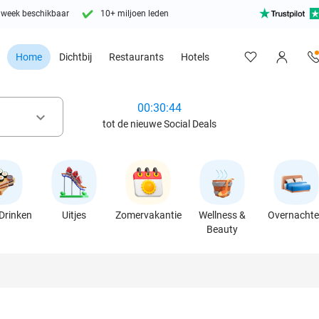
 week beschikbaar
10+ miljoen leden
Home
Dichtbij
Restaurants
Hotels
00:30:42
keyboard_arrow_down
tot de nieuwe Social Deals
Drinken
Uitjes
Zomervakantie
Wellness &
Overnacht
Beauty