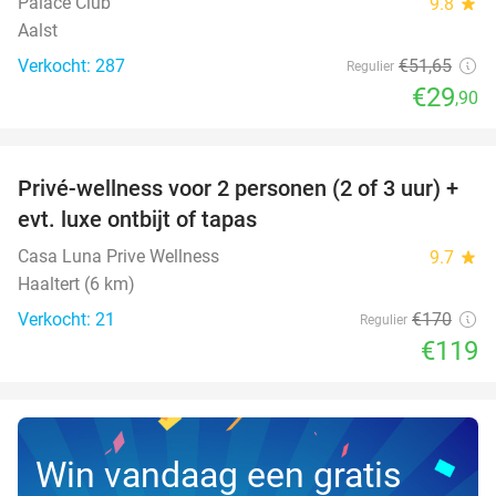
Palace Club
9.8
star
Aalst
Verkocht: 287
€51
,65
Regulier
€29
,90
favorite_border
Privé-wellness voor 2 personen (2 of 3 uur) +
30%
evt. luxe ontbijt of tapas
Casa Luna Prive Wellness
9.7
star
Haaltert (6 km)
Verkocht: 21
€170
Regulier
€119
Win vandaag een gratis