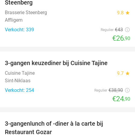
Steenberg
Brasserie Steenberg
9.8
star
Affligem
Verkocht: 339
€43
Regulier
€26
,90
favorite_border
3-gangen keuzediner bij Cuisine Tajine
36%
Cuisine Tajine
9.7
star
Sint-Niklaas
Verkocht: 254
€38
,90
Regulier
€24
,90
favorite_border
3-gangenlunch of -diner à la carte bij
49%
Restaurant Gozar