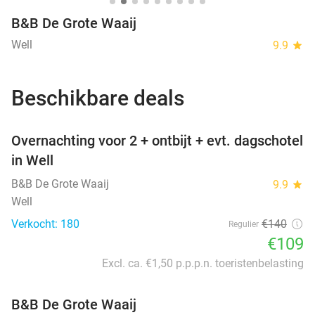
B&B De Grote Waaij
Well
9.9
star
Beschikbare deals
favorite_border
Overnachting voor 2 + ontbijt + evt. dagschotel
in Well
B&B De Grote Waaij
9.9
star
Well
Verkocht: 180
€140
Regulier
€109
Excl. ca. €1,50 p.p.p.n. toeristenbelasting
B&B De Grote Waaij