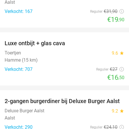
Aalst
Verkocht: 167
€31
,90
Regulier
€19
,90
favorite_border
Luxe ontbijt + glas cava
39%
Toertjen
9.6
star
Hamme (15 km)
Verkocht: 707
€27
Regulier
€16
,50
favorite_border
2-gangen burgerdiner bij Deluxe Burger Aalst
38%
Deluxe Burger Aalst
9.2
star
Aalst
Verkocht: 290
€24
,10
Regulier