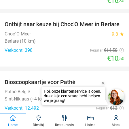
€16
,80
favorite_border
Ontbijt naar keuze bij Choc'O Meer in Berlare
28%
Choc´O Meer
9.8
star
Berlare (10 km)
Verkocht: 398
€14
,50
Regulier
€10
,50
favorite_border
Bioscoopkaartje voor Pathé
27%
Pathé België
9.8
star
Sint-Niklaas (+4 locaties)
Verkocht: 12.492
€13
Regulier
€9
,50
Home
Dichtbij
Restaurants
Hotels
Menu