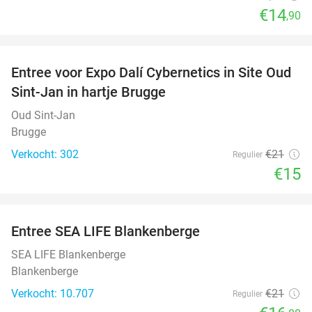
€14
,90
favorite_border
Entree voor Expo Dalí Cybernetics in Site Oud
29%
Sint-Jan in hartje Brugge
Oud Sint-Jan
Brugge
Verkocht: 302
€21
Regulier
€15
favorite_border
Entree SEA LIFE Blankenberge
20%
SEA LIFE Blankenberge
Blankenberge
Verkocht: 10.707
€21
Regulier