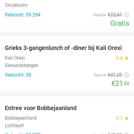
Stockholm
Verkocht: 39.294
€22
,47
Regulier
Gratis
favorite_border
Grieks 3-gangenlunch of -diner bij Kali Orexi
47%
Kali Orexi
9.6
star
Geraardsbergen
Verkocht: 28
€41
,20
Regulier
€21
,90
favorite_border
Entree voor Bobbejaanland
40%
Bobbejaanland
9.1
star
Lichtaart