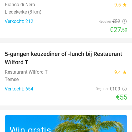
Bianco di Nero
9.5
star
Liedekerke (8 km)
Verkocht: 212
€52
Regulier
€27
,50
favorite_border
5-gangen keuzediner of -lunch bij Restaurant
50%
Wilford T
Restaurant Wilford T
9.4
star
Temse
Verkocht: 654
€109
Regulier
€55
Win gratis