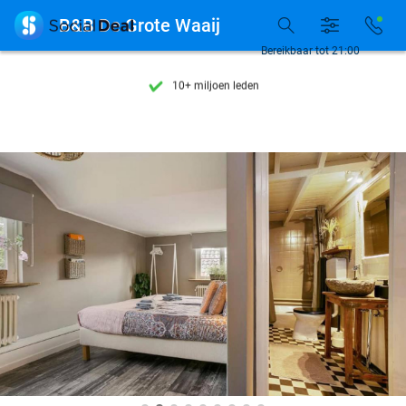
Ontdek 15.000+ deals

B&B De Grote Waaij
7 dagen per week beschikbaar
Bereikbaar tot 21:00
10+ miljoen leden
9,4
op basis van
206.134 reviews
Ontdek 15.000+ deals
7 dagen per week beschikbaar
10+ miljoen leden