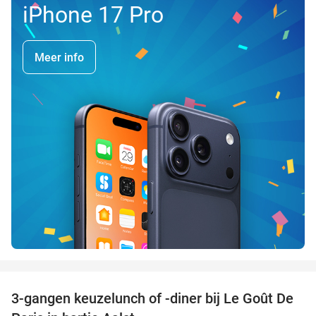
iPhone 17 Pro
Meer info
favorite_border
3-gangen keuzelunch of -diner bij Le Goût De
39%