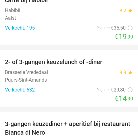
Habibii
8.2
star
Aalst
Verkocht: 195
€35
,50
Regulier
€19
,90
favorite_border
2- of 3-gangen keuzelunch of -diner
50%
Brasserie Vrededaal
9.9
star
Puurs-Sint-Amands
Verkocht: 632
€29
,80
Regulier
€14
,90
favorite_border
3-gangen keuzediner + aperitief bij restaurant
47%
Bianca di Nero