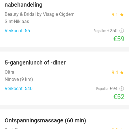
nabehandeling
Beauty & Bridal by Visagie Cigdem
9.1
star
Sint-Niklaas
Verkocht: 55
€250
Regulier
€59
favorite_border
5-gangenlunch of -diner
45%
Oltra
9.4
star
Ninove (9 km)
Verkocht: 540
€94
Regulier
€52
favorite_border
Ontspanningsmassage (60 min)
43%