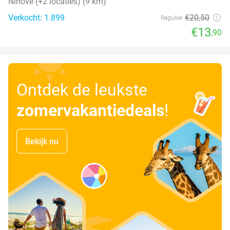
Ninove (+2 locaties) (9 km)
Verkocht: 1.899
€20
,50
Regulier
€13
,90
Ontdek de leukste
zomervakantiedeals
!
Bekijk nu