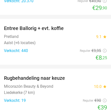
Verkocht: 20.370
€49
,90
Regulier
€29
,90
favorite_border
Entree Ballorig + evt. koffie
17%
Pretland
9.1
star
Aalst (+6 locaties)
Verkocht: 440
€9
,95
Regulier
€8
,25
favorite_border
Rugbehandeling naar keuze
57%
Micorazón Beauty & Beyond
10.0
star
Liedekerke (7 km)
Verkocht: 19
€90
Regulier
€39