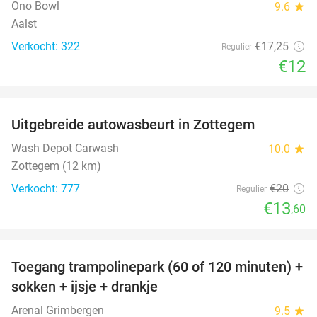
Ono Bowl
9.6
star
Aalst
Verkocht: 322
€17
,25
Regulier
€12
favorite_border
Uitgebreide autowasbeurt in Zottegem
32%
Wash Depot Carwash
10.0
star
Zottegem (12 km)
Verkocht: 777
€20
Regulier
€13
,60
favorite_border
Toegang trampolinepark (60 of 120 minuten) +
47%
sokken + ijsje + drankje
Arenal Grimbergen
9.5
star