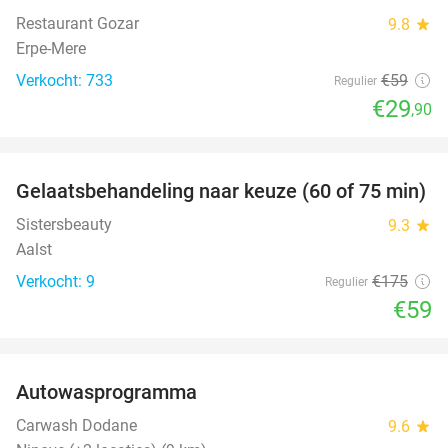
Restaurant Gozar
9.8
star
Erpe-Mere
Verkocht: 733
€59
Regulier
€29
,90
favorite_border
Gelaatsbehandeling naar keuze (60 of 75 min)
66%
Sistersbeauty
9.3
star
Aalst
Verkocht: 9
€175
Regulier
€59
favorite_border
Autowasprogramma
32%
Carwash Dodane
9.6
star