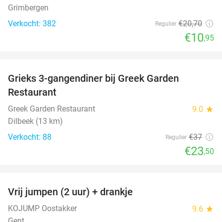
Grimbergen
Verkocht: 382
€20
,70
Regulier
€10
,95
favorite_border
Grieks 3-gangendiner bij Greek Garden
36%
Restaurant
Greek Garden Restaurant
9.0
star
Dilbeek (13 km)
Verkocht: 88
€37
Regulier
€23
,50
favorite_border
Vrij jumpen (2 uur) + drankje
30%
KOJUMP Oostakker
9.6
star
Gent