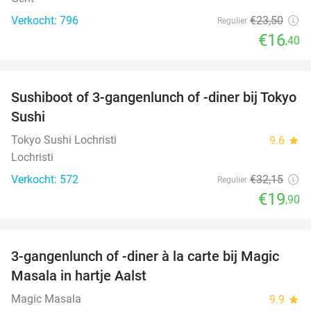
Verkocht: 796
€23
,50
Regulier
€16
,40
favorite_border
Sushiboot of 3-gangenlunch of -diner bij Tokyo
38%
Sushi
Tokyo Sushi Lochristi
9.6
star
Lochristi
Verkocht: 572
€32
,15
Regulier
€19
,90
favorite_border
3-gangenlunch of -diner à la carte bij Magic
38%
Masala in hartje Aalst
Magic Masala
9.9
star