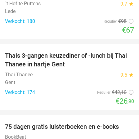
´t Hof te Puttens
9.7
star
Lede
Verkocht: 180
€95
Regulier
€67
favorite_border
Thais 3-gangen keuzediner of -lunch bij Thai
36%
Thanee in hartje Gent
Thai Thanee
9.5
star
Gent
Verkocht: 174
€42
,10
Regulier
€26
,90
favorite_border
100%
75 dagen gratis luisterboeken en e-books
BookBeat