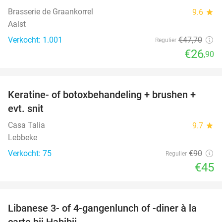
Brasserie de Graankorrel
9.6
star
Aalst
Verkocht: 1.001
€47
,70
Regulier
€26
,90
favorite_border
Keratine- of botoxbehandeling + brushen +
50%
evt. snit
Casa Talia
9.7
star
Lebbeke
Verkocht: 75
€90
Regulier
€45
favorite_border
Libanese 3- of 4-gangenlunch of -diner à la
44%
carte bij Habibii