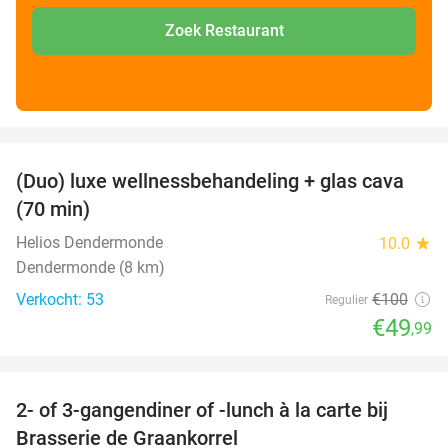
Zoek Restaurant
favorite_border
(Duo) luxe wellnessbehandeling + glas cava
50%
(70 min)
Helios Dendermonde
10.0
star
Dendermonde (8 km)
Verkocht: 53
€100
Regulier
€49
,99
favorite_border
2- of 3-gangendiner of -lunch à la carte bij
44%
Brasserie de Graankorrel