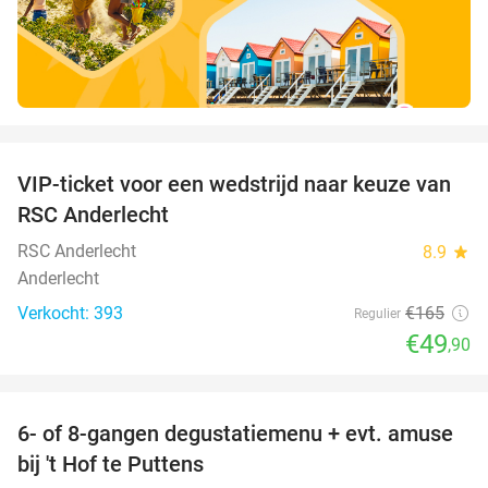
favorite_border
VIP-ticket voor een wedstrijd naar keuze van
70%
RSC Anderlecht
RSC Anderlecht
8.9
star
Anderlecht
Verkocht: 393
€165
Regulier
€49
,90
favorite_border
6- of 8-gangen degustatiemenu + evt. amuse
29%
bij 't Hof te Puttens