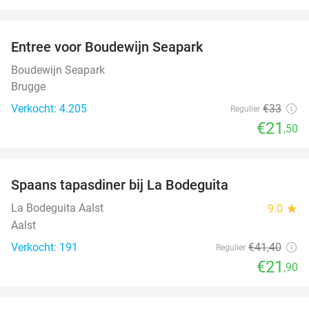
favorite_border
Entree voor Boudewijn Seapark
35%
Boudewijn Seapark
Brugge
Verkocht: 4.205
€33
Regulier
€21
,50
favorite_border
Spaans tapasdiner bij La Bodeguita
47%
La Bodeguita Aalst
9.0
star
Aalst
Verkocht: 191
€41
,40
Regulier
€21
,90
favorite_border