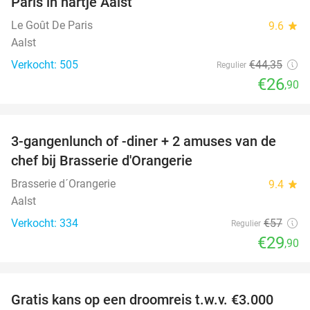
Paris in hartje Aalst
Le Goût De Paris
9.6
star
Aalst
Verkocht: 505
€44
,35
Regulier
€26
,90
favorite_border
3-gangenlunch of -diner + 2 amuses van de
48%
chef bij Brasserie d'Orangerie
Brasserie d´Orangerie
9.4
star
Aalst
Verkocht: 334
€57
Regulier
€29
,90
favorite_border
Gratis kans op een droomreis t.w.v. €3.000