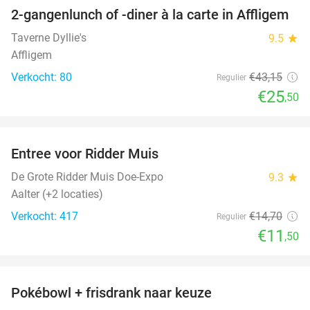
2-gangenlunch of -diner à la carte in Affligem
41%
Taverne Dyllie's
9.5
star
Affligem
Verkocht: 80
€43
,15
Regulier
€25
,50
favorite_border
Entree voor Ridder Muis
22%
De Grote Ridder Muis Doe-Expo
9.3
star
Aalter (+2 locaties)
Verkocht: 417
€14
,70
Regulier
€11
,50
favorite_border
Pokébowl + frisdrank naar keuze
30%