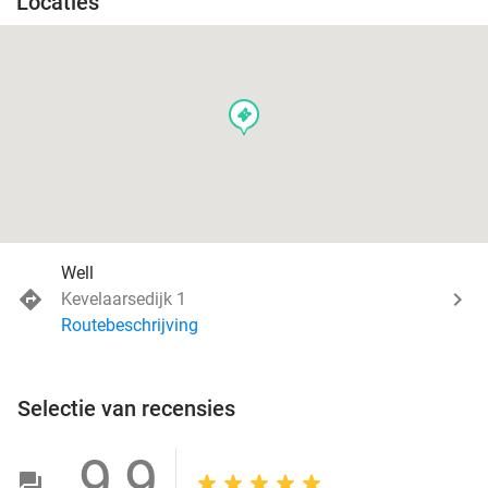
Locaties
events
Well
Kevelaarsedijk 1
Routebeschrijving
Selectie van recensies
9,9