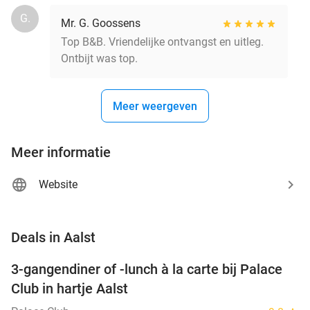
G.
Mr. G. Goossens
Top B&B. Vriendelijke ontvangst en uitleg.
Ontbijt was top.
Meer weergeven
Meer informatie
Website
favorite_border
Deals in Aalst
3-gangendiner of -lunch à la carte bij Palace
42%
Club in hartje Aalst