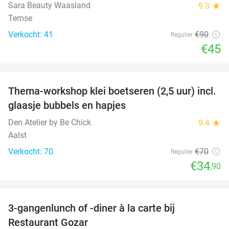
Sara Beauty Waasland
9.3
star
Temse
Verkocht: 41
€90
Regulier
€45
favorite_border
Thema-workshop klei boetseren (2,5 uur) incl.
50%
glaasje bubbels en hapjes
Den Atelier by Be Chick
9.4
star
Aalst
Verkocht: 70
€70
Regulier
€34
,90
favorite_border
3-gangenlunch of -diner à la carte bij
49%
Restaurant Gozar