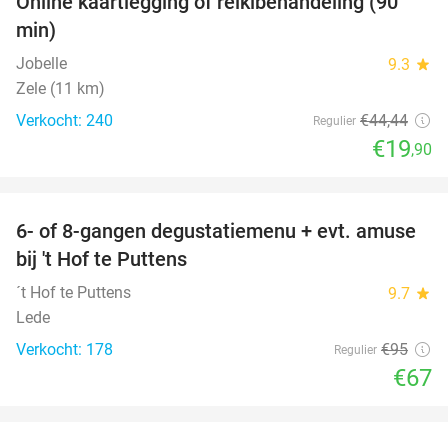
Online kaartlegging of reikibehandeling (90
55%
min)
Jobelle
9.3
star
Zele (11 km)
Verkocht: 240
€44
,44
Regulier
€19
,90
favorite_border
6- of 8-gangen degustatiemenu + evt. amuse
29%
bij 't Hof te Puttens
´t Hof te Puttens
9.7
star
Lede
Verkocht: 178
€95
Regulier
€67
favorite_border