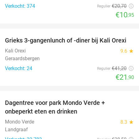
Verkocht: 374
€20
,70
Regulier
€10
,95
favorite_border
Grieks 3-gangenlunch of -diner bij Kali Orexi
47%
Kali Orexi
9.6
star
Geraardsbergen
Verkocht: 24
€41
,20
Regulier
€21
,90
favorite_border
Dagentree voor park Mondo Verde +
25%
onbeperkt eten en drinken
Mondo Verde
8.3
star
Landgraaf