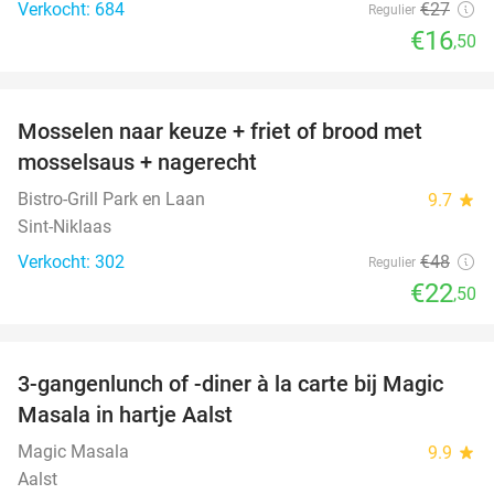
Verkocht: 684
€27
Regulier
€16
,50
favorite_border
Mosselen naar keuze + friet of brood met
53%
mosselsaus + nagerecht
Bistro-Grill Park en Laan
9.7
star
Sint-Niklaas
Verkocht: 302
€48
Regulier
€22
,50
favorite_border
3-gangenlunch of -diner à la carte bij Magic
38%
Masala in hartje Aalst
Magic Masala
9.9
star
Aalst