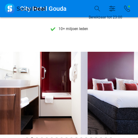
Ontdek 15.000+ deals

City Hotel Gouda
7 dagen per week beschikbaar
Bereikbaar tot 23:00
10+ miljoen leden
9,4
op basis van
206.004 reviews
Ontdek 15.000+ deals
7 dagen per week beschikbaar
10+ miljoen leden