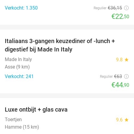
Verkocht: 1.350
€36
,15
Regulier
€22
,50
favorite_border
Italiaans 3-gangen keuzediner of -lunch +
29%
digestief bij Made In Italy
Made In Italy
9.8
star
Asse (9 km)
Verkocht: 241
€63
Regulier
€44
,90
favorite_border
Luxe ontbijt + glas cava
39%
Toertjen
9.6
star
Hamme (15 km)