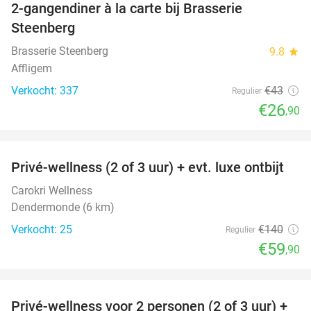
2-gangendiner à la carte bij Brasserie
37%
Steenberg
Brasserie Steenberg
9.8
star
Affligem
Verkocht: 337
€43
Regulier
€26
,90
favorite_border
Privé-wellness (2 of 3 uur) + evt. luxe ontbijt
57%
Carokri Wellness
Dendermonde (6 km)
Verkocht: 25
€140
Regulier
€59
,90
favorite_border
Privé-wellness voor 2 personen (2 of 3 uur) +