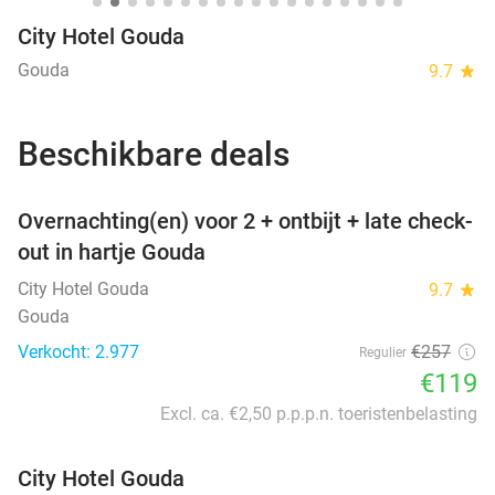
City Hotel Gouda
Gouda
9.7
star
Beschikbare deals
favorite_border
Overnachting(en) voor 2 + ontbijt + late check-
out in hartje Gouda
City Hotel Gouda
9.7
star
Gouda
Verkocht: 2.977
€257
Regulier
€119
Excl. ca. €2,50 p.p.p.n. toeristenbelasting
City Hotel Gouda