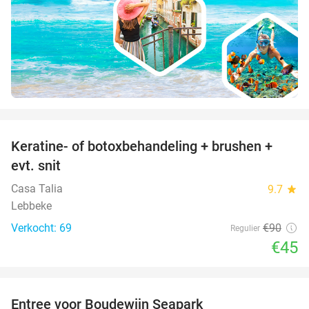
favorite_border
Keratine- of botoxbehandeling + brushen +
50%
evt. snit
Casa Talia
9.7
star
Lebbeke
Verkocht: 69
€90
Regulier
€45
favorite_border
Entree voor Boudewijn Seapark