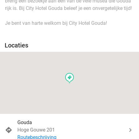
breng een bezoekje aan één van de vele musea die Gouda
rijk is. Bij City Hotel Gouda beleef je een onvergetelijke tijd!
Je bent van harte welkom bij City Hotel Gouda!
Locaties
events
Gouda
Hoge Gouwe 201
Routebeschrijving