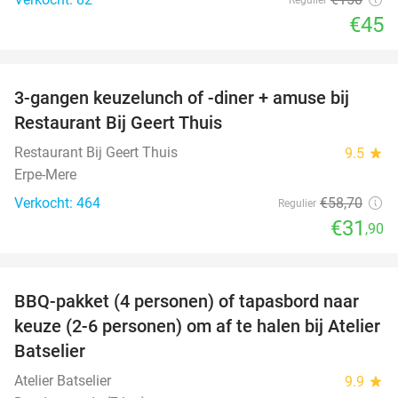
€45
favorite_border
3-gangen keuzelunch of -diner + amuse bij
46%
Restaurant Bij Geert Thuis
Restaurant Bij Geert Thuis
9.5
star
Erpe-Mere
Verkocht: 464
€58
,70
Regulier
€31
,90
favorite_border
BBQ-pakket (4 personen) of tapasbord naar
34%
keuze (2-6 personen) om af te halen bij Atelier
Batselier
Atelier Batselier
9.9
star