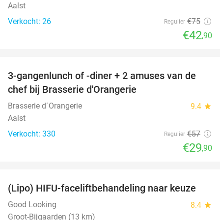
Aalst
Verkocht: 26
€75
Regulier
€42
,90
favorite_border
3-gangenlunch of -diner + 2 amuses van de
48%
chef bij Brasserie d'Orangerie
Brasserie d´Orangerie
9.4
star
Aalst
Verkocht: 330
€57
Regulier
€29
,90
favorite_border
(Lipo) HIFU-faceliftbehandeling naar keuze
87%
Good Looking
8.4
star
Groot-Bijgaarden (13 km)