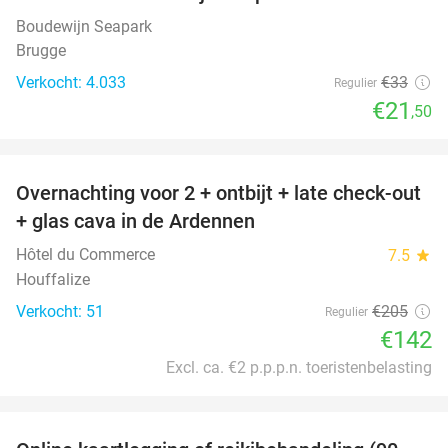
35%
Boudewijn Seapark
Brugge
Verkocht: 4.033
€33
Regulier
€21
,50
favorite_border
Overnachting voor 2 + ontbijt + late check-out
31%
+ glas cava in de Ardennen
Hôtel du Commerce
7.5
star
Houffalize
Verkocht: 51
€205
Regulier
€142
Excl. ca. €2 p.p.p.n. toeristenbelasting
favorite_border