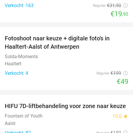
Verkocht: 163
€31
,90
Regulier
€19
,90
favorite_border
Fotoshoot naar keuze + digitale foto's in
75%
Haaltert-Aalst of Antwerpen
Solda-Moments
Haaltert
Verkocht: 4
€199
Regulier
€49
favorite_border
HIFU 7D-liftbehandeling voor zone naar keuze
70%
Fountain of Youth
10.0
star
Aalst
Verkocht: 82
€150
Regulier