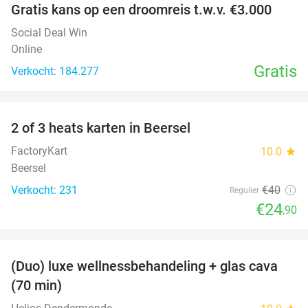
Gratis kans op een droomreis t.w.v. €3.000
Social Deal Win
Online
Gratis
Verkocht: 184.277
favorite_border
2 of 3 heats karten in Beersel
38%
FactoryKart
10.0
star
Beersel
Verkocht: 231
€40
Regulier
€24
,90
favorite_border
(Duo) luxe wellnessbehandeling + glas cava
50%
(70 min)