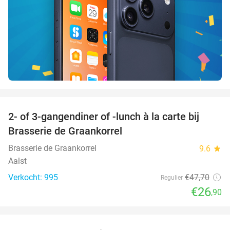
favorite_border
2- of 3-gangendiner of -lunch à la carte bij
44%
Brasserie de Graankorrel
Brasserie de Graankorrel
9.6
star
Aalst
Verkocht: 995
€47
,70
Regulier
€26
,90
favorite_border