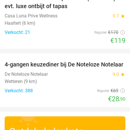
30%
evt. luxe ontbijt of tapas
Casa Luna Prive Wellness
9.7
star
Haaltert (6 km)
Verkocht: 21
€170
Regulier
€119
favorite_border
4-gangen keuzediner bij De Noteloze Notelaar
58%
De Noteloze Notelaar
9.0
star
Wetteren (9 km)
Verkocht: 388
€69
Regulier
€28
,90