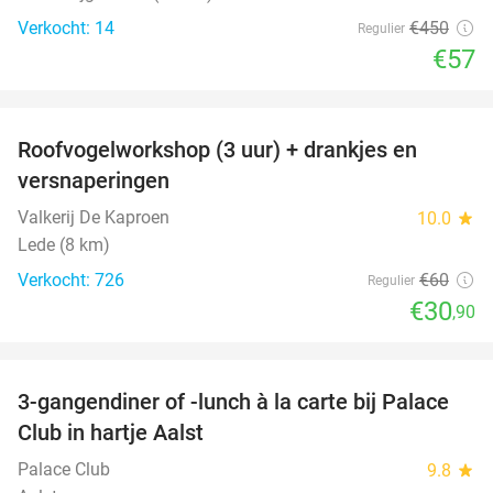
Verkocht: 14
€450
Regulier
€57
favorite_border
Roofvogelworkshop (3 uur) + drankjes en
49%
versnaperingen
Valkerij De Kaproen
10.0
star
Lede (8 km)
Verkocht: 726
€60
Regulier
€30
,90
favorite_border
3-gangendiner of -lunch à la carte bij Palace
42%
Club in hartje Aalst
Palace Club
9.8
star