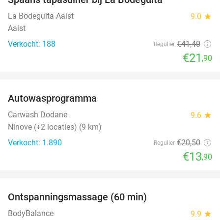
47%
La Bodeguita Aalst
9.0
star
Aalst
Verkocht: 188
€41
,40
Regulier
€21
,90
favorite_border
Autowasprogramma
32%
Carwash Dodane
9.6
star
Ninove (+2 locaties) (9 km)
Verkocht: 1.890
€20
,50
Regulier
€13
,90
favorite_border
Ontspanningsmassage (60 min)
43%
BodyBalance
9.9
star