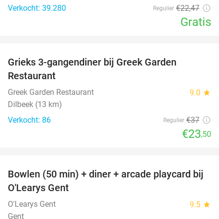
Verkocht: 39.280
€22
,47
Regulier
Gratis
favorite_border
Grieks 3-gangendiner bij Greek Garden
36%
Restaurant
Greek Garden Restaurant
9.0
star
Dilbeek (13 km)
Verkocht: 86
€37
Regulier
€23
,50
favorite_border
Bowlen (50 min) + diner + arcade playcard bij
38%
O'Learys Gent
O'Learys Gent
9.5
star
Gent