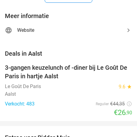
Meer informatie
Website
favorite_border
Deals in Aalst
3-gangen keuzelunch of -diner bij Le Goût De
39%
Paris in hartje Aalst
Le Goût De Paris
9.6
star
Aalst
Verkocht: 483
€44
,35
Regulier
€26
,90
favorite_border