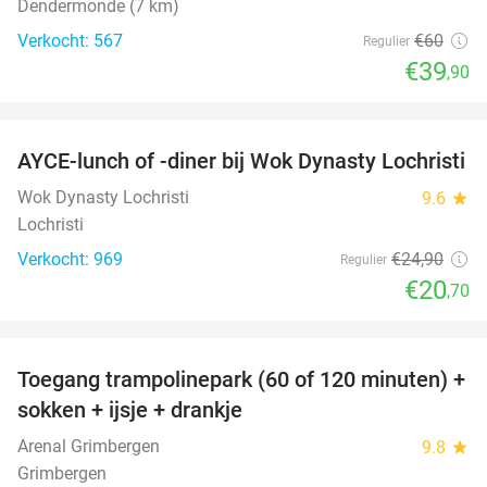
Dendermonde (7 km)
Verkocht: 567
€60
Regulier
€39
,90
favorite_border
AYCE-lunch of -diner bij Wok Dynasty Lochristi
17%
Wok Dynasty Lochristi
9.6
star
Lochristi
Verkocht: 969
€24
,90
Regulier
€20
,70
favorite_border
Toegang trampolinepark (60 of 120 minuten) +
47%
sokken + ijsje + drankje
Arenal Grimbergen
9.8
star
Grimbergen