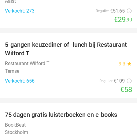
Aalst
Verkocht: 273
€51
,65
Regulier
€29
,90
favorite_border
5-gangen keuzediner of -lunch bij Restaurant
47%
Wilford T
Restaurant Wilford T
9.3
star
Temse
Verkocht: 656
€109
Regulier
€58
favorite_border
100%
75 dagen gratis luisterboeken en e-books
BookBeat
Stockholm