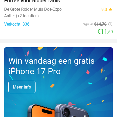
Entree voor Ridder Muis
22%
NEW
TODAY
De Grote Ridder Muis Doe-Expo
9.3
star
Aalter (+2 locaties)
Verkocht: 336
€14
,70
Regulier
€11
,50
Win vandaag een gratis
iPhone 17 Pro
Meer info