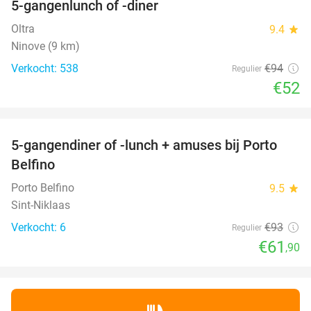
5-gangenlunch of -diner
45%
Oltra
9.4
star
Ninove (9 km)
Verkocht: 538
€94
Regulier
€52
favorite_border
5-gangendiner of -lunch + amuses bij Porto
33%
NEW
Belfino
TODAY
Porto Belfino
9.5
star
Sint-Niklaas
Verkocht: 6
€93
Regulier
€61
,90