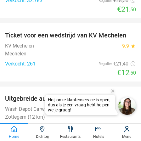
Verkocht: 32.783
€28
,50
Regulier
€21
,50
favorite_border
Ticket voor een wedstrijd van KV Mechelen
42%
KV Mechelen
9.9
star
Mechelen
Verkocht: 261
€21
,40
Regulier
€12
,50
favorite_border
Uitgebreide autowasbeurt in Zottegem
32%
Wash Depot Carwash
10.0
star
Zottegem (12 km)
Verkocht: 765
€20
Regulier
€13
,60
Home
Dichtbij
Restaurants
Hotels
Menu