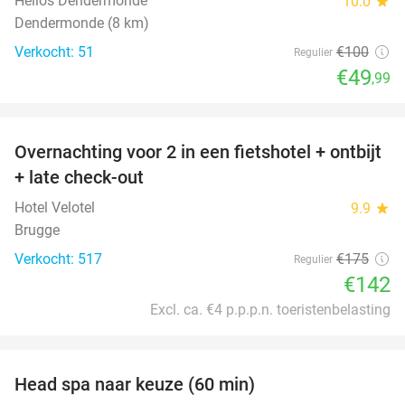
Helios Dendermonde
10.0
star
Dendermonde (8 km)
Verkocht: 51
€100
Regulier
€49
,99
favorite_border
Overnachting voor 2 in een fietshotel + ontbijt
19%
+ late check-out
Hotel Velotel
9.9
star
Brugge
Verkocht: 517
€175
Regulier
€142
Excl. ca. €4 p.p.p.n. toeristenbelasting
favorite_border
Head spa naar keuze (60 min)
50%