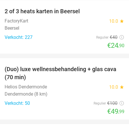
2 of 3 heats karten in Beersel
38%
FactoryKart
10.0
star
Beersel
Verkocht: 227
€40
Regulier
€24
,90
favorite_border
(Duo) luxe wellnessbehandeling + glas cava
50%
(70 min)
Helios Dendermonde
10.0
star
Dendermonde (8 km)
Verkocht: 50
€100
Regulier
€49
,99
favorite_border