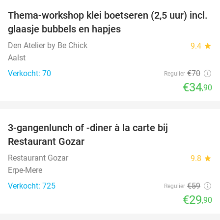
Thema-workshop klei boetseren (2,5 uur) incl.
50%
glaasje bubbels en hapjes
Den Atelier by Be Chick
9.4
star
Aalst
Verkocht: 70
€70
Regulier
€34
,90
favorite_border
3-gangenlunch of -diner à la carte bij
49%
Restaurant Gozar
Restaurant Gozar
9.8
star
Erpe-Mere
Verkocht: 725
€59
Regulier
€29
,90
favorite_border