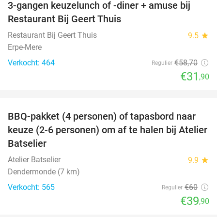
3-gangen keuzelunch of -diner + amuse bij
46%
Restaurant Bij Geert Thuis
Restaurant Bij Geert Thuis
9.5
star
Erpe-Mere
Verkocht: 464
€58
,70
Regulier
€31
,90
favorite_border
BBQ-pakket (4 personen) of tapasbord naar
34%
keuze (2-6 personen) om af te halen bij Atelier
Batselier
Atelier Batselier
9.9
star
Dendermonde (7 km)
Verkocht: 565
€60
Regulier
€39
,90
favorite_border