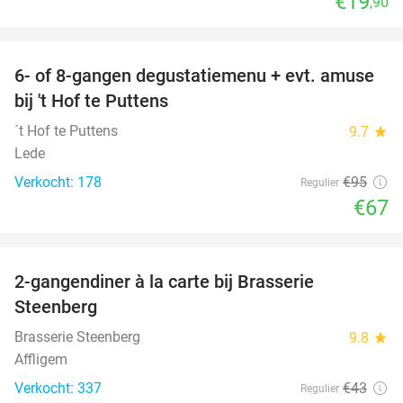
€19
,90
favorite_border
6- of 8-gangen degustatiemenu + evt. amuse
29%
bij 't Hof te Puttens
´t Hof te Puttens
9.7
star
Lede
Verkocht: 178
€95
Regulier
€67
favorite_border
2-gangendiner à la carte bij Brasserie
37%
Steenberg
Brasserie Steenberg
9.8
star
Affligem
Verkocht: 337
€43
Regulier