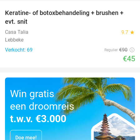
Keratine- of botoxbehandeling + brushen +
50%
evt. snit
Casa Talia
9.7
star
Lebbeke
Verkocht: 69
€90
Regulier
€45
Win gratis
een droomreis
t.w.v. €3.000
Doe mee!