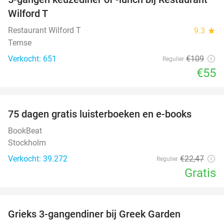
50%
Wilford T
Restaurant Wilford T
9.3
star
Temse
Verkocht: 651
€109
Regulier
€55
favorite_border
100%
75 dagen gratis luisterboeken en e-books
BookBeat
Stockholm
Verkocht: 39.272
€22
,47
Regulier
Gratis
favorite_border
Grieks 3-gangendiner bij Greek Garden
36%