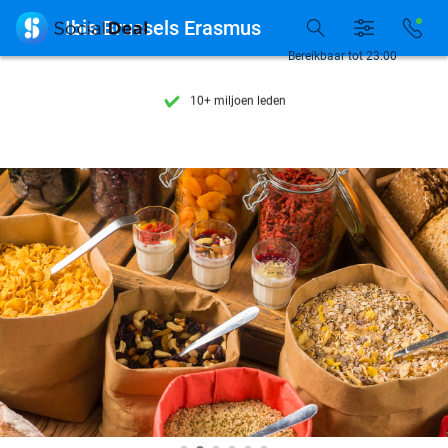
Ontdek 15.000+ deals

Ibis Brussels Erasmus
7 dagen per week beschikbaar
Bereikbaar tot 23:00
10+ miljoen leden
9,4
op basis van
205.987 reviews
Ontdek 15.000+ deals
7 dagen per week beschikbaar
10+ miljoen leden