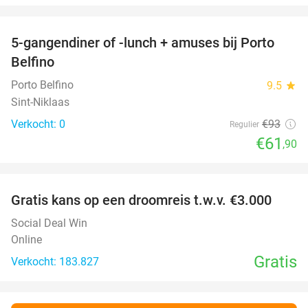
favorite_border
5-gangendiner of -lunch + amuses bij Porto
33%
NEW
Belfino
TODAY
Porto Belfino
9.5
star
Sint-Niklaas
Verkocht: 0
€93
Regulier
€61
,90
favorite_border
Gratis kans op een droomreis t.w.v. €3.000
Social Deal Win
Online
Gratis
Verkocht: 183.827