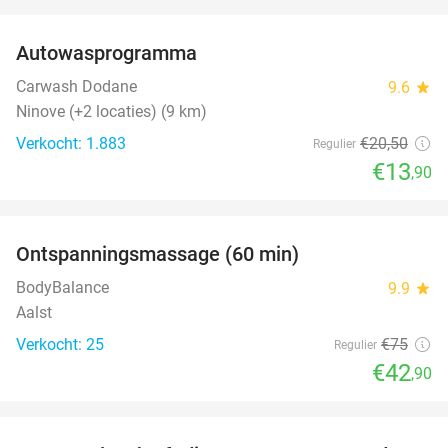
favorite_border
Autowasprogramma
32%
Carwash Dodane
9.6
star
Ninove (+2 locaties) (9 km)
Verkocht: 1.883
€20
,50
Regulier
€13
,90
favorite_border
Ontspanningsmassage (60 min)
43%
BodyBalance
9.9
star
Aalst
Verkocht: 25
€75
Regulier
€42
,90
favorite_border