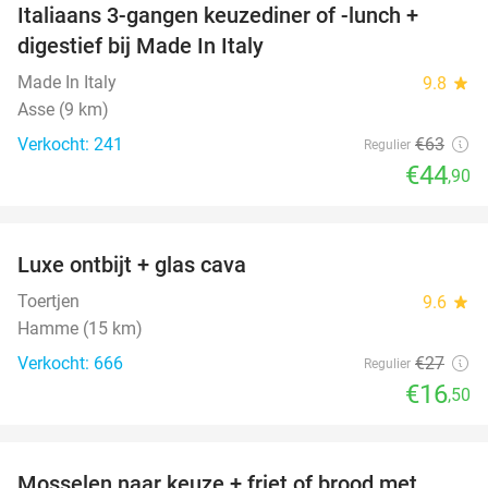
Italiaans 3-gangen keuzediner of -lunch +
29%
digestief bij Made In Italy
Made In Italy
9.8
star
Asse (9 km)
Verkocht: 241
€63
Regulier
€44
,90
favorite_border
Luxe ontbijt + glas cava
39%
Toertjen
9.6
star
Hamme (15 km)
Verkocht: 666
€27
Regulier
€16
,50
favorite_border
Mosselen naar keuze + friet of brood met