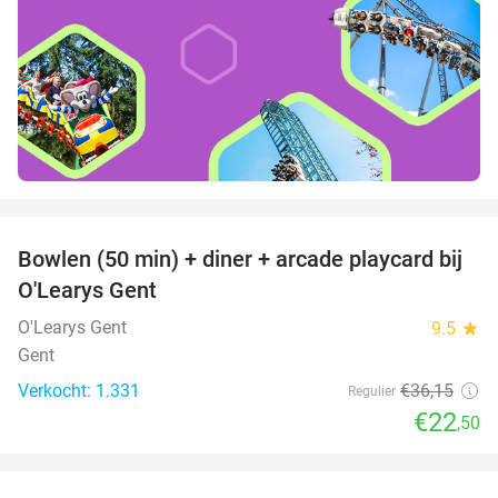
favorite_border
Bowlen (50 min) + diner + arcade playcard bij
38%
O'Learys Gent
O'Learys Gent
9.5
star
Gent
Verkocht: 1.331
€36
,15
Regulier
€22
,50
favorite_border