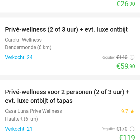
€26
,90
favorite_border
Privé-wellness (2 of 3 uur) + evt. luxe ontbijt
57%
Carokri Wellness
Dendermonde (6 km)
Verkocht: 24
€140
Regulier
€59
,90
favorite_border
Privé-wellness voor 2 personen (2 of 3 uur) +
30%
evt. luxe ontbijt of tapas
Casa Luna Prive Wellness
9.7
star
Haaltert (6 km)
Verkocht: 21
€170
Regulier
€119