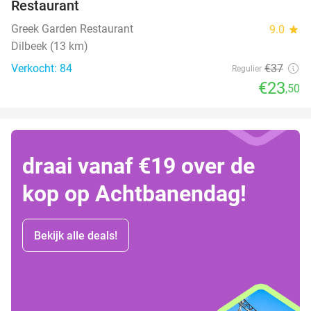
Restaurant
Greek Garden Restaurant
9.0
star
Dilbeek (13 km)
Verkocht: 84
€37
Regulier
€23
,50
draai vanaf €19 over de
kop op Achtbanendag!
Bekijk alle deals!