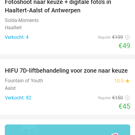
Fotoshoot naar keuze + digitale foto's in
75%
Haaltert-Aalst of Antwerpen
Solda-Moments
Haaltert
Verkocht: 4
€199
Regulier
€49
favorite_border
HIFU 7D-liftbehandeling voor zone naar keuze
70%
Fountain of Youth
10.0
star
Aalst
Verkocht: 82
€150
Regulier
€45