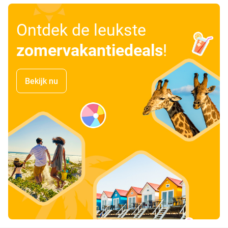
Ontdek de leukste
zomervakantiedeals
!
Bekijk nu