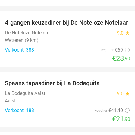
favorite_border
4-gangen keuzediner bij De Noteloze Notelaar
58%
De Noteloze Notelaar
9.0
star
Wetteren (9 km)
Verkocht: 388
€69
Regulier
€28
,90
favorite_border
Spaans tapasdiner bij La Bodeguita
47%
La Bodeguita Aalst
9.0
star
Aalst
Verkocht: 188
€41
,40
Regulier
€21
,90