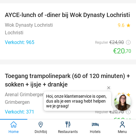
AYCE-lunch of -diner bij Wok Dynasty Lochristi
17%
Wok Dynasty Lochristi
9.6
star
Lochristi
Verkocht: 965
€24
,90
Regulier
€20
,70
favorite_border
Toegang trampolinepark (60 of 120 minuten) +
47%
sokken + ijsje + drankje
Arenal Grimbergen
9.8
star
Grimbergen
Verkocht: 371
€20
,70
Regulier
€10
,95
favorite_border
Home
Dichtbij
Restaurants
Hotels
Menu