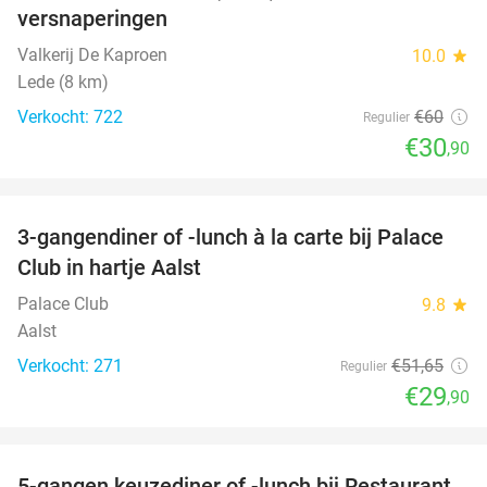
versnaperingen
Valkerij De Kaproen
10.0
star
Lede (8 km)
Verkocht: 722
€60
Regulier
€30
,90
favorite_border
3-gangendiner of -lunch à la carte bij Palace
42%
Club in hartje Aalst
Palace Club
9.8
star
Aalst
Verkocht: 271
€51
,65
Regulier
€29
,90
favorite_border
5-gangen keuzediner of -lunch bij Restaurant