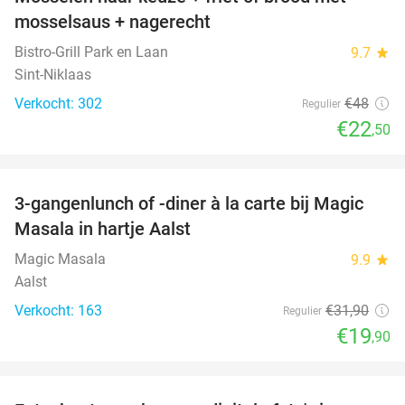
53%
mosselsaus + nagerecht
Bistro-Grill Park en Laan
9.7
star
Sint-Niklaas
Verkocht: 302
€48
Regulier
€22
,50
favorite_border
3-gangenlunch of -diner à la carte bij Magic
38%
Masala in hartje Aalst
Magic Masala
9.9
star
Aalst
Verkocht: 163
€31
,90
Regulier
€19
,90
favorite_border