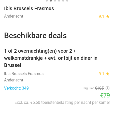
Ibis Brussels Erasmus
Anderlecht
9.1
star
Beschikbare deals
favorite_border
1 of 2 overnachting(en) voor 2 +
welkomstdrankje + evt. ontbijt en diner in
Brussel
Ibis Brussels Erasmus
9.1
star
Anderlecht
Verkocht: 349
€105
Regulier
€79
Excl. ca. €5,60 toeristenbelasting per nacht per kamer
favorite_border