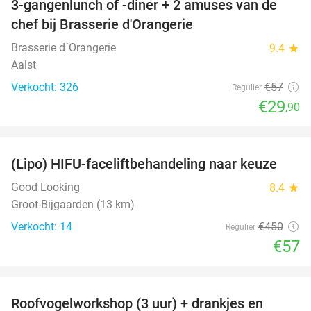
3-gangenlunch of -diner + 2 amuses van de
48%
chef bij Brasserie d'Orangerie
Brasserie d´Orangerie
9.4
star
Aalst
Verkocht: 326
€57
Regulier
€29
,90
favorite_border
(Lipo) HIFU-faceliftbehandeling naar keuze
87%
Good Looking
8.4
star
Groot-Bijgaarden (13 km)
Verkocht: 14
€450
Regulier
€57
favorite_border
Roofvogelworkshop (3 uur) + drankjes en
49%