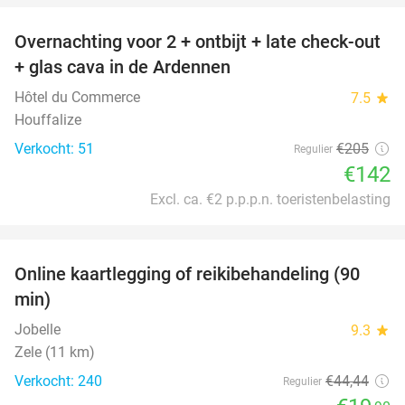
Overnachting voor 2 + ontbijt + late check-out
31%
+ glas cava in de Ardennen
Hôtel du Commerce
7.5
star
Houffalize
Verkocht: 51
€205
Regulier
€142
Excl. ca. €2 p.p.p.n. toeristenbelasting
favorite_border
Online kaartlegging of reikibehandeling (90
55%
min)
Jobelle
9.3
star
Zele (11 km)
Verkocht: 240
€44
,44
Regulier