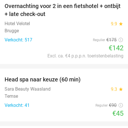
Overnachting voor 2 in een fietshotel + ontbijt
19%
+ late check-out
Hotel Velotel
9.9
star
Brugge
Verkocht: 517
€175
Regulier
€142
Excl. ca. €4 p.p.p.n. toeristenbelasting
favorite_border
Head spa naar keuze (60 min)
50%
Sara Beauty Waasland
9.3
star
Temse
Verkocht: 41
€90
Regulier
€45
favorite_border