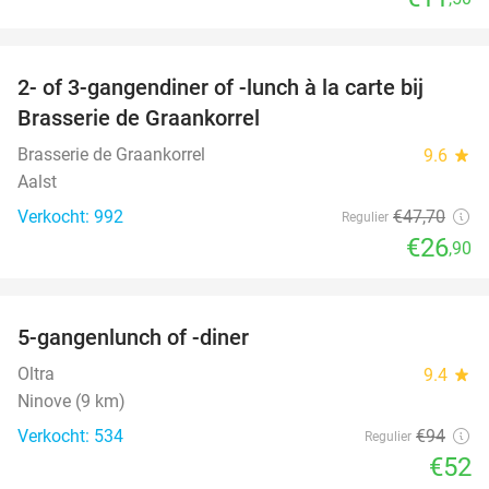
favorite_border
2- of 3-gangendiner of -lunch à la carte bij
44%
Brasserie de Graankorrel
Brasserie de Graankorrel
9.6
star
Aalst
Verkocht: 992
€47
,70
Regulier
€26
,90
favorite_border
5-gangenlunch of -diner
45%
Oltra
9.4
star
Ninove (9 km)
Verkocht: 534
€94
Regulier
€52