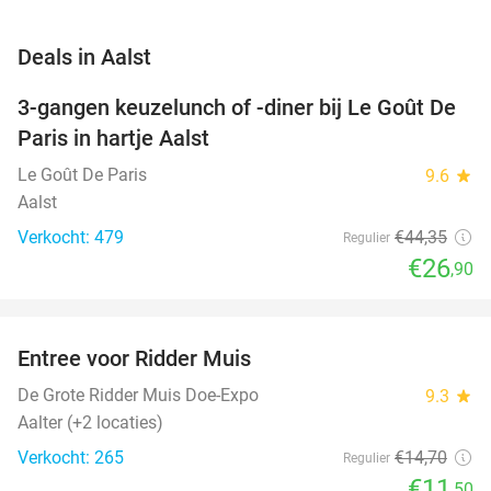
favorite_border
Deals in Aalst
3-gangen keuzelunch of -diner bij Le Goût De
39%
Paris in hartje Aalst
Le Goût De Paris
9.6
star
Aalst
Verkocht: 479
€44
,35
Regulier
€26
,90
favorite_border
Entree voor Ridder Muis
22%
NEW
TODAY
De Grote Ridder Muis Doe-Expo
9.3
star
Aalter (+2 locaties)
Verkocht: 265
€14
,70
Regulier
€11
,50