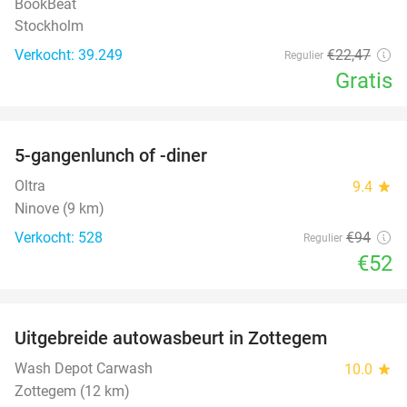
BookBeat
Stockholm
Verkocht: 39.249
€22
,47
Regulier
Gratis
favorite_border
5-gangenlunch of -diner
45%
Oltra
9.4
star
Ninove (9 km)
Verkocht: 528
€94
Regulier
€52
favorite_border
Uitgebreide autowasbeurt in Zottegem
32%
Wash Depot Carwash
10.0
star
Zottegem (12 km)