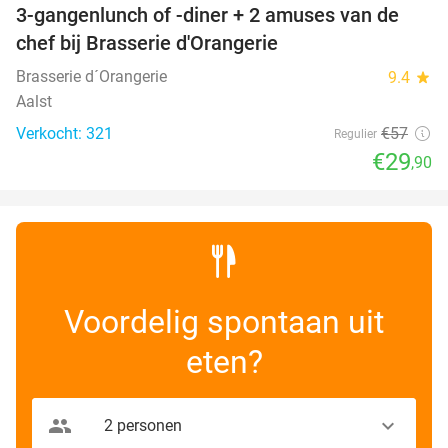
3-gangenlunch of -diner + 2 amuses van de
48%
chef bij Brasserie d'Orangerie
Brasserie d´Orangerie
9.4
star
Aalst
Verkocht: 321
€57
Regulier
€29
,90
Voordelig spontaan uit
eten?