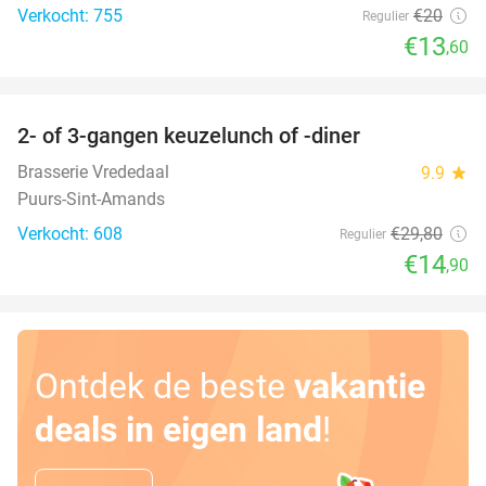
Verkocht: 755
€20
Regulier
€13
,60
favorite_border
2- of 3-gangen keuzelunch of -diner
50%
Brasserie Vrededaal
9.9
star
Puurs-Sint-Amands
Verkocht: 608
€29
,80
Regulier
€14
,90
Ontdek de beste
vakantie
deals in eigen land
!