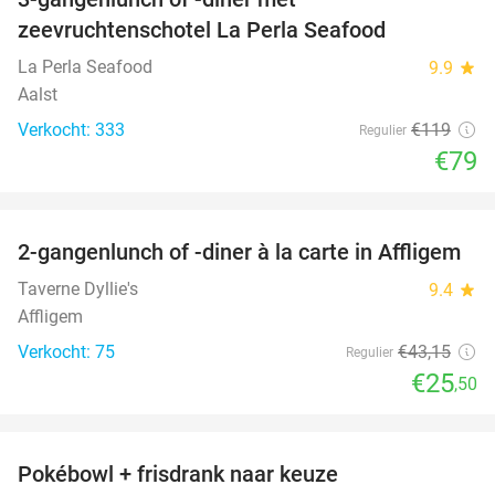
34%
zeevruchtenschotel La Perla Seafood
La Perla Seafood
9.9
star
Aalst
Verkocht: 333
€119
Regulier
€79
favorite_border
2-gangenlunch of -diner à la carte in Affligem
41%
Taverne Dyllie's
9.4
star
Affligem
Verkocht: 75
€43
,15
Regulier
€25
,50
favorite_border
Pokébowl + frisdrank naar keuze
30%