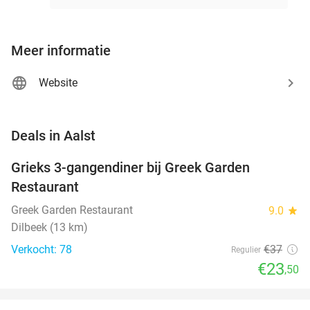
Meer informatie
Website
favorite_border
Deals in Aalst
Grieks 3-gangendiner bij Greek Garden
36%
Restaurant
Greek Garden Restaurant
9.0
star
Dilbeek (13 km)
Verkocht: 78
€37
Regulier
€23
,50
favorite_border