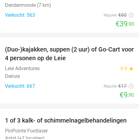
Dendermonde (7 km)
Verkocht: 563
€60
Regulier
€39
,90
favorite_border
(Duo-)kajakken, suppen (2 uur) of Go-Cart voor
42%
4 personen op de Leie
Leie Adventures
9.9
star
Deinze
Verkocht: 667
€17
Regulier
€9
,90
favorite_border
1 of 3 kalk- of schimmelnagelbehandelingen
68%
PinPointe Footlaser
Aalst (+2 locaties)