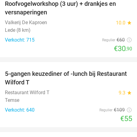
Roofvogelworkshop (3 uur) + drankjes en
49%
versnaperingen
Valkerij De Kaproen
10.0
star
Lede (8 km)
Verkocht: 715
€60
Regulier
€30
,90
favorite_border
5-gangen keuzediner of -lunch bij Restaurant
50%
Wilford T
Restaurant Wilford T
9.3
star
Temse
Verkocht: 640
€109
Regulier
€55