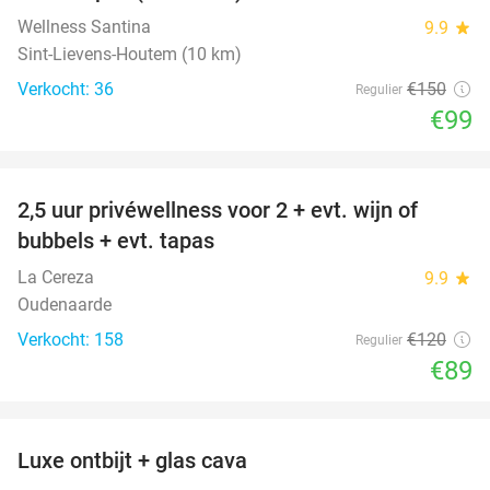
Wellness Santina
9.9
star
Sint-Lievens-Houtem (10 km)
Verkocht: 36
€150
Regulier
€99
favorite_border
2,5 uur privéwellness voor 2 + evt. wijn of
26%
bubbels + evt. tapas
La Cereza
9.9
star
Oudenaarde
Verkocht: 158
€120
Regulier
€89
favorite_border
Luxe ontbijt + glas cava
39%