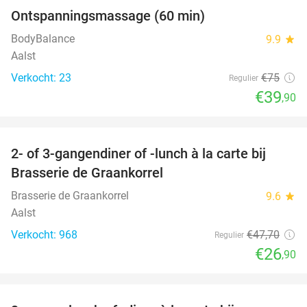
Ontspanningsmassage (60 min)
47%
BodyBalance
9.9
star
Aalst
Verkocht: 23
€75
Regulier
€39
,90
favorite_border
2- of 3-gangendiner of -lunch à la carte bij
44%
Brasserie de Graankorrel
Brasserie de Graankorrel
9.6
star
Aalst
Verkocht: 968
€47
,70
Regulier
€26
,90
favorite_border