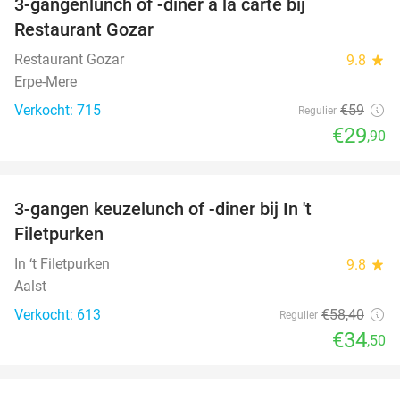
3-gangenlunch of -diner à la carte bij
49%
Restaurant Gozar
Restaurant Gozar
9.8
star
Erpe-Mere
Verkocht: 715
€59
Regulier
€29
,90
favorite_border
3-gangen keuzelunch of -diner bij In 't
41%
Filetpurken
In ‘t Filetpurken
9.8
star
Aalst
Verkocht: 613
€58
,40
Regulier
€34
,50
favorite_border