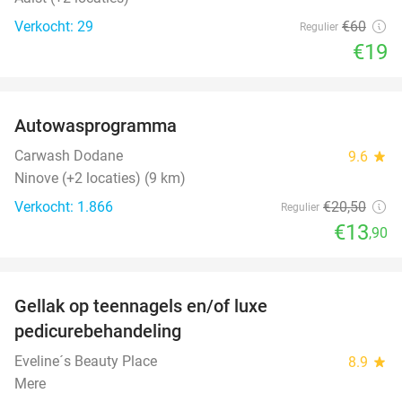
Verkocht: 29
€60
Regulier
€19
favorite_border
Autowasprogramma
32%
Carwash Dodane
9.6
star
Ninove (+2 locaties) (9 km)
Verkocht: 1.866
€20
,50
Regulier
€13
,90
favorite_border
Gellak op teennagels en/of luxe
60%
pedicurebehandeling
Eveline´s Beauty Place
8.9
star
Mere