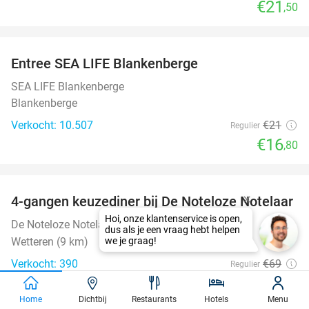
€21
,50
favorite_border
Entree SEA LIFE Blankenberge
20%
SEA LIFE Blankenberge
Blankenberge
Verkocht: 10.507
€21
Regulier
€16
,80
favorite_border
4-gangen keuzediner bij De Noteloze Notelaar
58%
De Noteloze Notelaar
9.0
star
Wetteren (9 km)
Verkocht: 390
€69
Regulier
€28
,90
Home
Dichtbij
Restaurants
Hotels
Menu
favorite_border