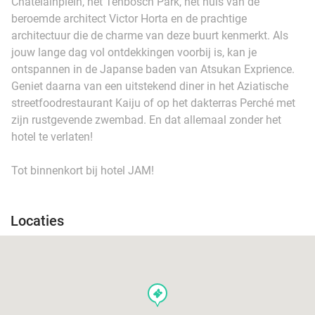
Châtelainplein, het Tenbosch Park, het huis van de
beroemde architect Victor Horta en de prachtige
architectuur die de charme van deze buurt kenmerkt. Als
jouw lange dag vol ontdekkingen voorbij is, kan je
ontspannen in de Japanse baden van Atsukan Exprience.
Geniet daarna van een uitstekend diner in het Aziatische
streetfoodrestaurant Kaiju of op het dakterras Perché met
zijn rustgevende zwembad. En dat allemaal zonder het
hotel te verlaten!
Tot binnenkort bij hotel JAM!
Locaties
events