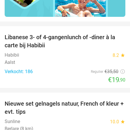
favorite_border
Libanese 3- of 4-gangenlunch of -diner à la
44%
carte bij Habibii
Habibii
8.2
star
Aalst
Verkocht: 186
€35
,50
Regulier
€19
,90
favorite_border
Nieuwe set gelnagels natuur, French of kleur +
56%
evt. tips
Sunline
10.0
star
Berlare (8 km)