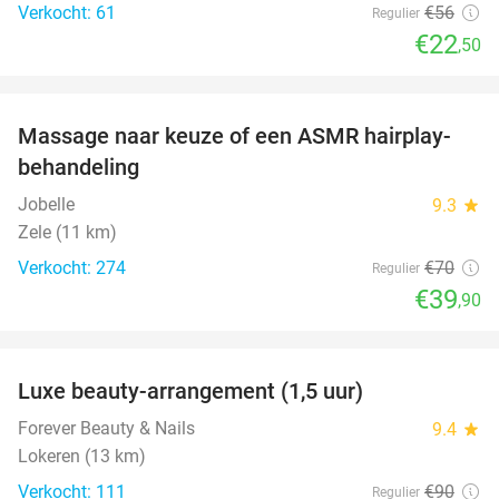
Verkocht: 61
€56
Regulier
€22
,50
favorite_border
Massage naar keuze of een ASMR hairplay-
43%
behandeling
Jobelle
9.3
star
Zele (11 km)
Verkocht: 274
€70
Regulier
€39
,90
favorite_border
Luxe beauty-arrangement (1,5 uur)
46%
Forever Beauty & Nails
9.4
star
Lokeren (13 km)
Verkocht: 111
€90
Regulier