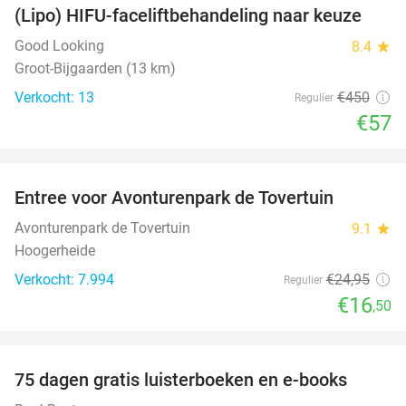
(Lipo) HIFU-faceliftbehandeling naar keuze
87%
Good Looking
8.4
star
Groot-Bijgaarden (13 km)
Verkocht: 13
€450
Regulier
€57
favorite_border
Entree voor Avonturenpark de Tovertuin
34%
Avonturenpark de Tovertuin
9.1
star
Hoogerheide
Verkocht: 7.994
€24
,95
Regulier
€16
,50
favorite_border
100%
75 dagen gratis luisterboeken en e-books