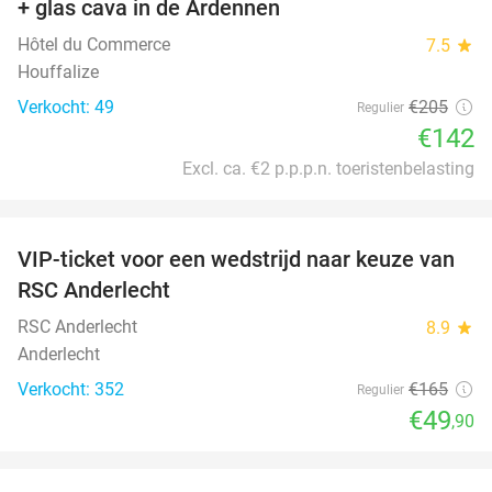
+ glas cava in de Ardennen
Hôtel du Commerce
7.5
star
Houffalize
Verkocht: 49
€205
Regulier
€142
Excl. ca. €2 p.p.p.n. toeristenbelasting
favorite_border
VIP-ticket voor een wedstrijd naar keuze van
70%
RSC Anderlecht
RSC Anderlecht
8.9
star
Anderlecht
Verkocht: 352
€165
Regulier
€49
,90
favorite_border