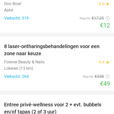
Ono Bowl
9.6
star
Aalst
Verkocht: 319
€17
,25
Regulier
€12
favorite_border
8 laser-ontharingsbehandelingen voor een
86%
zone naar keuze
Forever Beauty & Nails
9.4
star
Lokeren (13 km)
Verkocht: 264
€338
Regulier
€49
favorite_border
Entree privé-wellness voor 2 + evt. bubbels
34%
en/of tapas (2 of 3 uur)