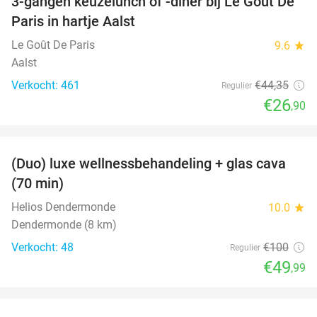
3-gangen keuzelunch of -diner bij Le Goût De
39%
Paris in hartje Aalst
Le Goût De Paris
9.6
star
Aalst
Verkocht: 461
€44
,35
Regulier
€26
,90
favorite_border
(Duo) luxe wellnessbehandeling + glas cava
50%
(70 min)
Helios Dendermonde
10.0
star
Dendermonde (8 km)
Verkocht: 48
€100
Regulier
€49
,99
favorite_border