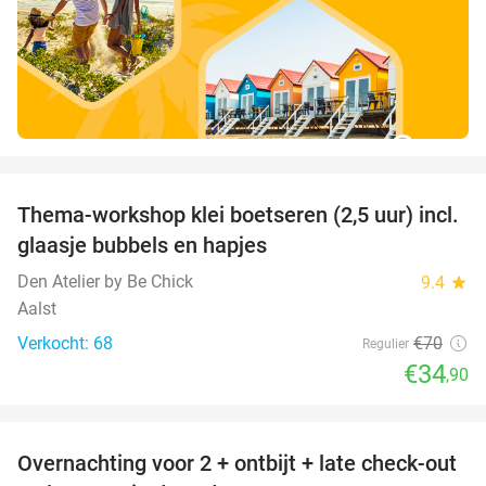
favorite_border
Thema-workshop klei boetseren (2,5 uur) incl.
50%
glaasje bubbels en hapjes
Den Atelier by Be Chick
9.4
star
Aalst
Verkocht: 68
€70
Regulier
€34
,90
favorite_border
Overnachting voor 2 + ontbijt + late check-out
31%