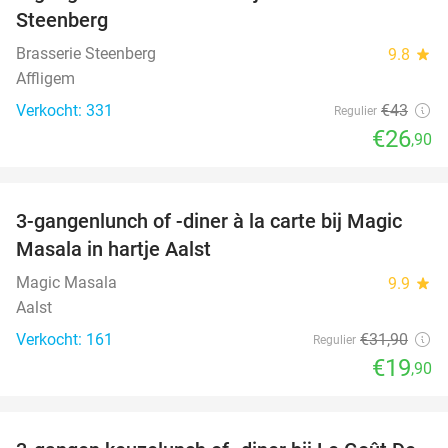
Steenberg
Brasserie Steenberg
9.8
star
Affligem
Verkocht: 331
€43
Regulier
€26
,90
favorite_border
3-gangenlunch of -diner à la carte bij Magic
38%
Masala in hartje Aalst
Magic Masala
9.9
star
Aalst
Verkocht: 161
€31
,90
Regulier
€19
,90
favorite_border