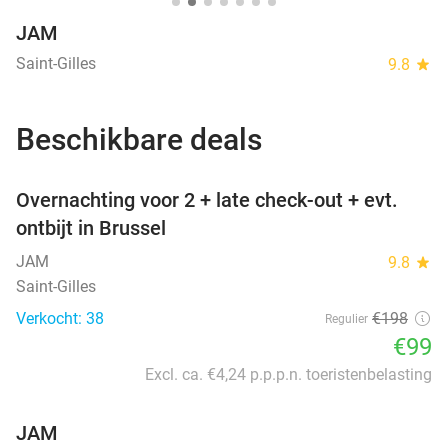
JAM
Saint-Gilles
9.8
star
Beschikbare deals
favorite_border
Overnachting voor 2 + late check-out + evt.
ontbijt in Brussel
JAM
9.8
star
Saint-Gilles
Verkocht: 38
€198
Regulier
€99
Excl. ca. €4,24 p.p.p.n. toeristenbelasting
JAM