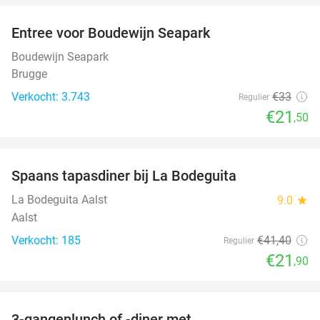
Entree voor Boudewijn Seapark
35%
Boudewijn Seapark
Brugge
Verkocht: 3.743
€33
Regulier
€21
,50
favorite_border
Spaans tapasdiner bij La Bodeguita
47%
La Bodeguita Aalst
9.0
star
Aalst
Verkocht: 185
€41
,40
Regulier
€21
,90
favorite_border
3-gangenlunch of -diner met