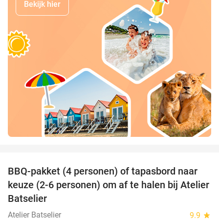
Bekijk hier
favorite_border
BBQ-pakket (4 personen) of tapasbord naar
34%
keuze (2-6 personen) om af te halen bij Atelier
Batselier
Atelier Batselier
9.9
star