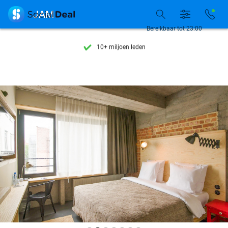
Ontdek 15.000+ deals

JAM
7 dagen per week beschikbaar
Bereikbaar tot 23:00
10+ miljoen leden
9,4
op basis van
205.826 reviews
Ontdek 15.000+ deals
7 dagen per week beschikbaar
10+ miljoen leden