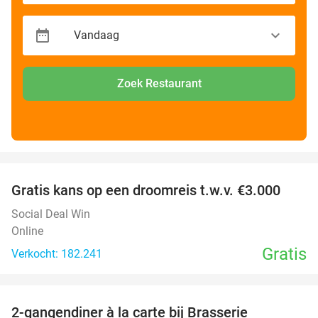
Zoek Restaurant
favorite_border
Gratis kans op een droomreis t.w.v. €3.000
Social Deal Win
Online
Gratis
Verkocht: 182.241
favorite_border
2-gangendiner à la carte bij Brasserie
37%