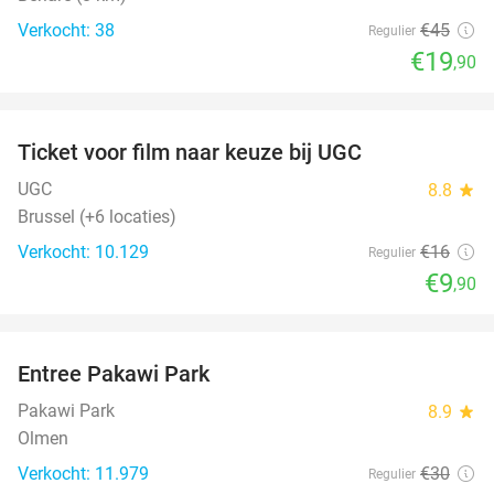
Verkocht: 38
€45
Regulier
€19
,90
favorite_border
Ticket voor film naar keuze bij UGC
38%
UGC
8.8
star
Brussel (+6 locaties)
Verkocht: 10.129
€16
Regulier
€9
,90
favorite_border
Entree Pakawi Park
28%
Pakawi Park
8.9
star
Olmen
Verkocht: 11.979
€30
Regulier