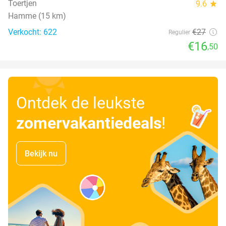
Toertjen
9.6
star
Hamme (15 km)
Verkocht: 622
€27
Regulier
€16
,50
Ontdek de leukste
zomervakantiedeals
!
Bekijk nu