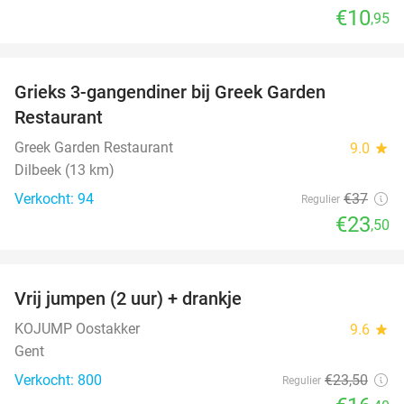
€10
,95
favorite_border
Grieks 3-gangendiner bij Greek Garden
36%
Restaurant
Greek Garden Restaurant
9.0
star
Dilbeek (13 km)
Verkocht: 94
€37
Regulier
€23
,50
favorite_border
Vrij jumpen (2 uur) + drankje
30%
KOJUMP Oostakker
9.6
star
Gent
Verkocht: 800
€23
,50
Regulier