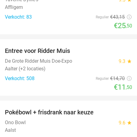
Affligem
Verkocht: 83
€43
,15
Regulier
€25
,50
favorite_border
Entree voor Ridder Muis
22%
De Grote Ridder Muis Doe-Expo
9.3
star
Aalter (+2 locaties)
Verkocht: 508
€14
,70
Regulier
€11
,50
favorite_border
Pokébowl + frisdrank naar keuze
30%
Ono Bowl
9.6
star
Aalst