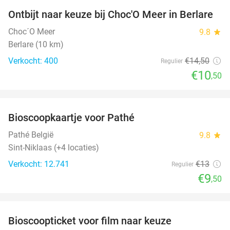
Ontbijt naar keuze bij Choc'O Meer in Berlare
28%
Choc´O Meer
9.8
star
Berlare (10 km)
Verkocht: 400
€14
,50
Regulier
€10
,50
favorite_border
Bioscoopkaartje voor Pathé
27%
Pathé België
9.8
star
Sint-Niklaas (+4 locaties)
Verkocht: 12.741
€13
Regulier
€9
,50
favorite_border
Bioscoopticket voor film naar keuze
24%