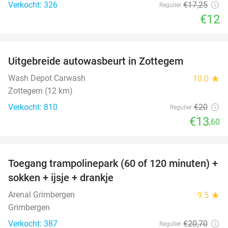
Verkocht: 326
€17
,25
Regulier
€12
favorite_border
Uitgebreide autowasbeurt in Zottegem
32%
Wash Depot Carwash
10.0
star
Zottegem (12 km)
Verkocht: 810
€20
Regulier
€13
,60
favorite_border
Toegang trampolinepark (60 of 120 minuten) +
47%
sokken + ijsje + drankje
Arenal Grimbergen
9.5
star
Grimbergen
Verkocht: 387
€20
,70
Regulier