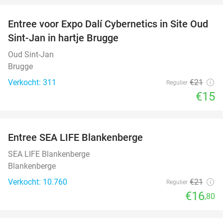
Entree voor Expo Dalí Cybernetics in Site Oud
29%
Sint-Jan in hartje Brugge
Oud Sint-Jan
Brugge
Verkocht: 311
€21
Regulier
€15
favorite_border
Entree SEA LIFE Blankenberge
20%
SEA LIFE Blankenberge
Blankenberge
Verkocht: 10.760
€21
Regulier
€16
,80
favorite_border