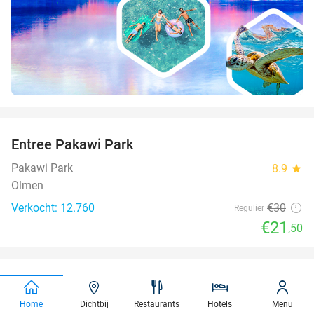
favorite_border
Entree Pakawi Park
28%
Pakawi Park
8.9
star
Olmen
Verkocht: 12.760
€30
Regulier
€21
,50
favorite_border
Entree Plantentuin Meise volwassene
27%
Home
Dichtbij
Restaurants
Hotels
Menu
Plantentuin Meise
9.6
star