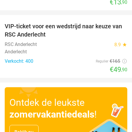
€13
,90
favorite_border
VIP-ticket voor een wedstrijd naar keuze van
70%
SOLD
RSC Anderlecht
OUT
RSC Anderlecht
8.9
star
Anderlecht
Verkocht: 400
€165
Regulier
€49
,90
Ontdek de leukste
zomervakantiedeals
!