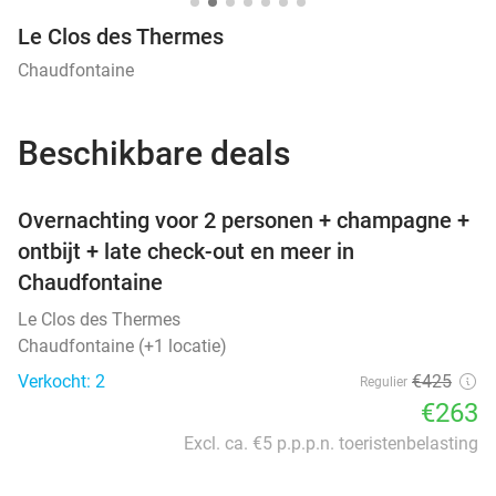
Le Clos des Thermes
Chaudfontaine
Beschikbare deals
favorite_border
Overnachting voor 2 personen + champagne +
ontbijt + late check-out en meer in
Chaudfontaine
Le Clos des Thermes
Chaudfontaine (+1 locatie)
Verkocht: 2
€425
Regulier
€263
Excl. ca. €5 p.p.p.n. toeristenbelasting