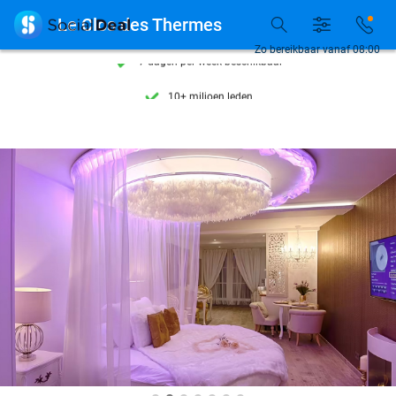
Ontdek 15.000+ deals

Le Clos des Thermes
7 dagen per week beschikbaar
Zo bereikbaar vanaf 08:00
10+ miljoen leden
9,4
op basis van
206.233 reviews
Ontdek 15.000+ deals
7 dagen per week beschikbaar
10+ miljoen leden