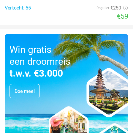
Verkocht: 55
€250
Regulier
€59
Win gratis
een droomreis
t.w.v. €3.000
Doe mee!