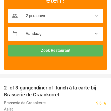
Zoek Restaurant
favorite_border
2- of 3-gangendiner of -lunch à la carte bij
44%
Brasserie de Graankorrel
Brasserie de Graankorrel
9.6
star
Aalst