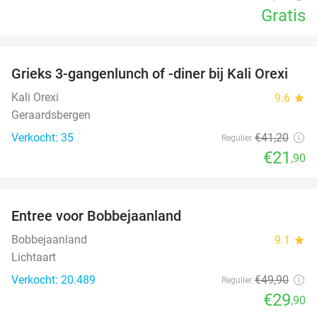
Gratis
favorite_border
Grieks 3-gangenlunch of -diner bij Kali Orexi
47%
Kali Orexi
9.6
star
Geraardsbergen
Verkocht: 35
€41
,20
Regulier
€21
,90
favorite_border
Entree voor Bobbejaanland
40%
Bobbejaanland
9.1
star
Lichtaart
Verkocht: 20.489
€49
,90
Regulier
€29
,90