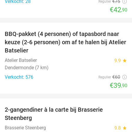
Verkocht: 28
€75
Regulier
€42
,90
favorite_border
BBQ-pakket (4 personen) of tapasbord naar
34%
keuze (2-6 personen) om af te halen bij Atelier
Batselier
Atelier Batselier
9.9
star
Dendermonde (7 km)
Verkocht: 576
€60
Regulier
€39
,90
favorite_border
2-gangendiner à la carte bij Brasserie
37%
Steenberg
Brasserie Steenberg
9.8
star