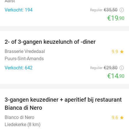
Aalst
Verkocht: 194
€35
,50
Regulier
€19
,90
favorite_border
2- of 3-gangen keuzelunch of -diner
50%
Brasserie Vrededaal
9.9
star
Puurs-Sint-Amands
Verkocht: 642
€29
,80
Regulier
€14
,90
favorite_border
3-gangen keuzediner + aperitief bij restaurant
47%
Bianca di Nero
Bianco di Nero
9.6
star
Liedekerke (8 km)