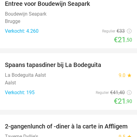
Entree voor Boudewijn Seapark
35%
Boudewijn Seapark
Brugge
Verkocht: 4.260
€33
Regulier
€21
,50
favorite_border
Spaans tapasdiner bij La Bodeguita
47%
La Bodeguita Aalst
9.0
star
Aalst
Verkocht: 195
€41
,40
Regulier
€21
,90
favorite_border
2-gangenlunch of -diner à la carte in Affligem
41%
Taverne Dyllie's
9.5
star