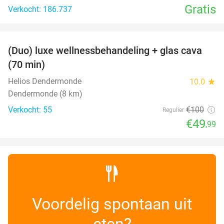
Gratis
Verkocht: 186.737
favorite_border
(Duo) luxe wellnessbehandeling + glas cava
50%
(70 min)
Helios Dendermonde
10.0
star
Dendermonde (8 km)
Verkocht: 55
€100
Regulier
€49
,99
Voordelig spontaan uit
eten?