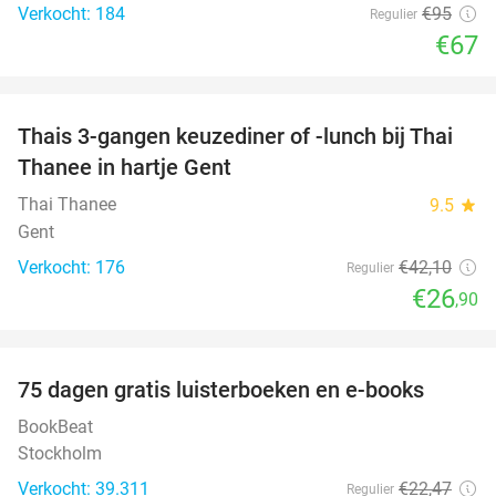
Verkocht: 184
€95
Regulier
€67
favorite_border
Thais 3-gangen keuzediner of -lunch bij Thai
36%
Thanee in hartje Gent
Thai Thanee
9.5
star
Gent
Verkocht: 176
€42
,10
Regulier
€26
,90
favorite_border
100%
75 dagen gratis luisterboeken en e-books
BookBeat
Stockholm
Verkocht: 39.311
€22
,47
Regulier