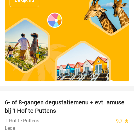
Bekijk nu
favorite_border
6- of 8-gangen degustatiemenu + evt. amuse
29%
bij 't Hof te Puttens
´t Hof te Puttens
9.7
star
Lede