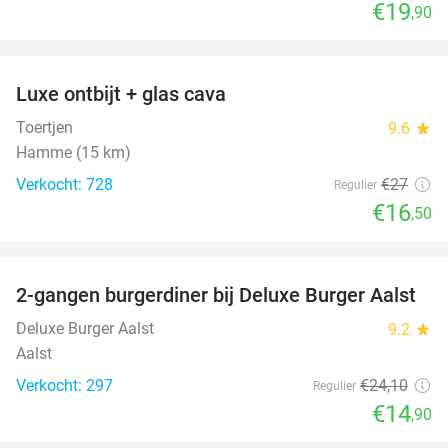
€19
,90
favorite_border
Luxe ontbijt + glas cava
39%
Toertjen
9.6
star
Hamme (15 km)
Verkocht: 728
€27
Regulier
€16
,50
favorite_border
2-gangen burgerdiner bij Deluxe Burger Aalst
38%
Deluxe Burger Aalst
9.2
star
Aalst
Verkocht: 297
€24
,10
Regulier
€14
,90
favorite_border