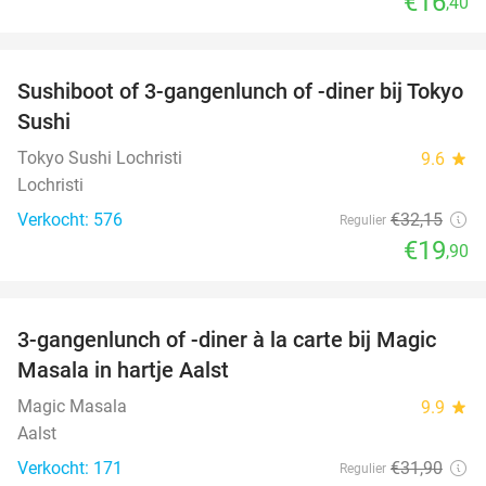
€16
,40
favorite_border
Sushiboot of 3-gangenlunch of -diner bij Tokyo
38%
Sushi
Tokyo Sushi Lochristi
9.6
star
Lochristi
Verkocht: 576
€32
,15
Regulier
€19
,90
favorite_border
3-gangenlunch of -diner à la carte bij Magic
38%
Masala in hartje Aalst
Magic Masala
9.9
star
Aalst
Verkocht: 171
€31
,90
Regulier