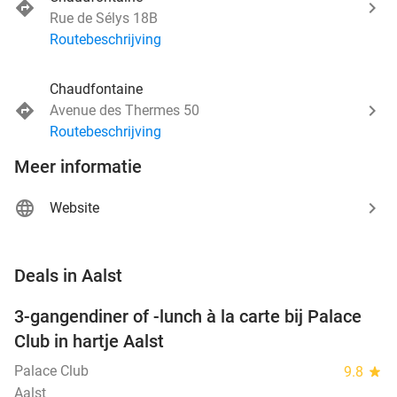
Rue de Sélys 18B
Routebeschrijving
Chaudfontaine
Avenue des Thermes 50
Routebeschrijving
Meer informatie
Website
favorite_border
Deals in Aalst
3-gangendiner of -lunch à la carte bij Palace
42%
Club in hartje Aalst
Palace Club
9.8
star
Aalst