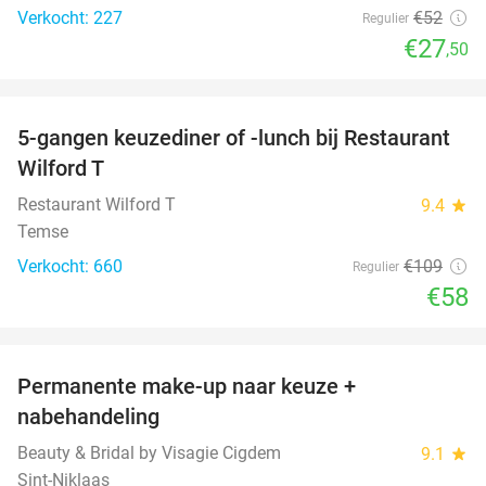
Verkocht: 227
€52
Regulier
€27
,50
favorite_border
5-gangen keuzediner of -lunch bij Restaurant
47%
Wilford T
Restaurant Wilford T
9.4
star
Temse
Verkocht: 660
€109
Regulier
€58
favorite_border
Permanente make-up naar keuze +
76%
nabehandeling
Beauty & Bridal by Visagie Cigdem
9.1
star
Sint-Niklaas