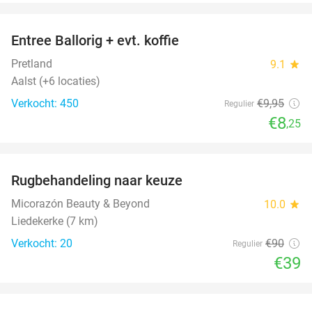
favorite_border
Entree Ballorig + evt. koffie
17%
Pretland
9.1
star
Aalst (+6 locaties)
Verkocht: 450
€9
,95
Regulier
€8
,25
favorite_border
Rugbehandeling naar keuze
57%
Micorazón Beauty & Beyond
10.0
star
Liedekerke (7 km)
Verkocht: 20
€90
Regulier
€39
favorite_border