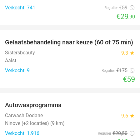
Verkocht: 741
€59
Regulier
€29
,90
favorite_border
Gelaatsbehandeling naar keuze (60 of 75 min)
66%
Sistersbeauty
9.3
star
Aalst
Verkocht: 9
€175
Regulier
€59
favorite_border
Autowasprogramma
32%
Carwash Dodane
9.6
star
Ninove (+2 locaties) (9 km)
Verkocht: 1.916
€20
,50
Regulier