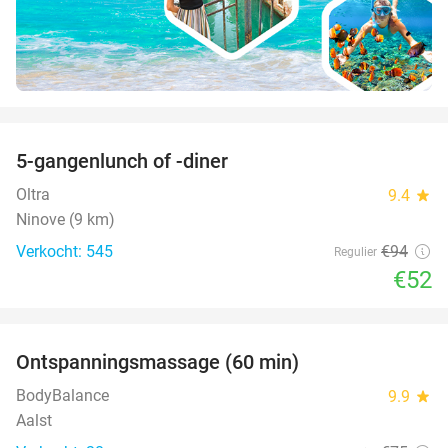
favorite_border
5-gangenlunch of -diner
45%
Oltra
9.4
star
Ninove (9 km)
Verkocht: 545
€94
Regulier
€52
favorite_border
Ontspanningsmassage (60 min)
43%
BodyBalance
9.9
star
Aalst