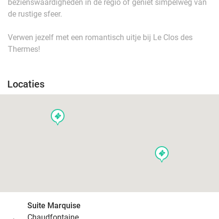
bezienswaardigheden in de regio of geniet simpelweg van
de rustige sfeer.
Verwen jezelf met een romantisch uitje bij Le Clos des
Thermes!
Locaties
events
events
Suite Marquise
Chaudfontaine