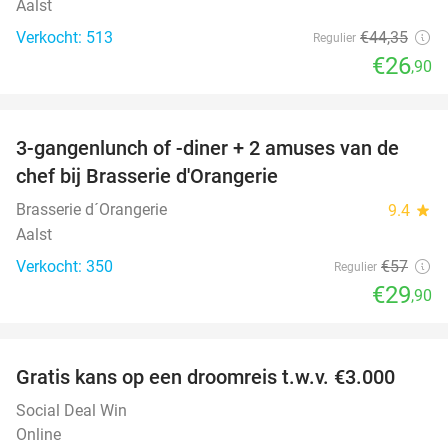
Aalst
Verkocht: 513
€44
,35
Regulier
€26
,90
favorite_border
3-gangenlunch of -diner + 2 amuses van de
48%
chef bij Brasserie d'Orangerie
Brasserie d´Orangerie
9.4
star
Aalst
Verkocht: 350
€57
Regulier
€29
,90
favorite_border
Gratis kans op een droomreis t.w.v. €3.000
Social Deal Win
Online