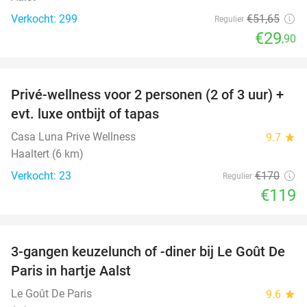
Verkocht: 299
€51
,65
Regulier
€29
,90
favorite_border
Privé-wellness voor 2 personen (2 of 3 uur) +
30%
evt. luxe ontbijt of tapas
Casa Luna Prive Wellness
9.7
star
Haaltert (6 km)
Verkocht: 23
€170
Regulier
€119
favorite_border
3-gangen keuzelunch of -diner bij Le Goût De
39%
Paris in hartje Aalst
Le Goût De Paris
9.6
star