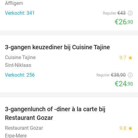
Affligem
Verkocht: 341
€43
Regulier
€26
,90
favorite_border
3-gangen keuzediner bij Cuisine Tajine
36%
Cuisine Tajine
9.7
star
Sint-Niklaas
Verkocht: 256
€38
,90
Regulier
€24
,90
favorite_border
3-gangenlunch of -diner à la carte bij
49%
Restaurant Gozar
Restaurant Gozar
9.8
star
Erpe-Mere