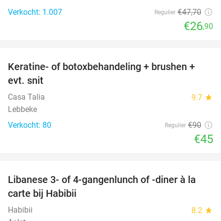
Verkocht: 1.007
€47
,70
Regulier
€26
,90
favorite_border
Keratine- of botoxbehandeling + brushen +
50%
evt. snit
Casa Talia
9.7
star
Lebbeke
Verkocht: 80
€90
Regulier
€45
favorite_border
Libanese 3- of 4-gangenlunch of -diner à la
44%
carte bij Habibii
Habibii
8.2
star