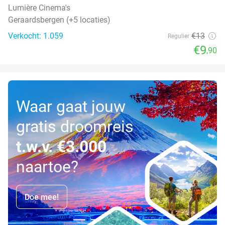
Lumière Cinema's
Geraardsbergen (+5 locaties)
Verkocht: 1.059
€13
Regulier
€9
,90
Waar gaat jouw
gratis droomreis
t.w.v. €3.000
naartoe?
Doe mee!