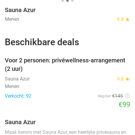
Sauna Azur
Menen
9.8
star
Beschikbare deals
favorite_border
Voor 2 personen: privéwellness-arrangement
(2 uur)
Sauna Azur
9.8
star
Menen
Verkocht: 92
€145
Regulier
€99
Sauna Azur
Maak kennis met Sauna Azur, een heerlijke privésauna en