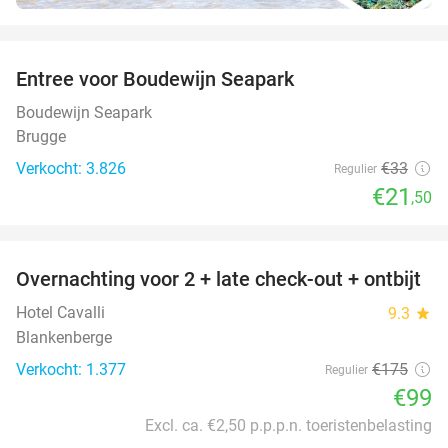
favorite_border
Entree voor Boudewijn Seapark
35%
Boudewijn Seapark
Brugge
Verkocht: 3.826
€33
Regulier
€21
,50
favorite_border
Overnachting voor 2 + late check-out + ontbijt
43%
Hotel Cavalli
9.3
star
Blankenberge
Verkocht: 1.377
€175
Regulier
€99
Excl. ca. €2,50 p.p.p.n. toeristenbelasting