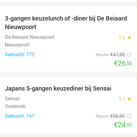
favorite_border
3-gangen keuzelunch of -diner bij De Beiaard
44%
Nieuwpoort
De Beiaard Nieuwpoort
9.6
star
Nieuwpoort
Verkocht: 772
€47
,50
Regulier
€26
,50
favorite_border
Japans 5-gangen keuzediner bij Sensai
56%
Sensai
9.1
star
Oostende
Verkocht: 167
€56
,50
Regulier
€24
,90
favorite_border