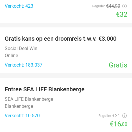
Verkocht: 423
€44
,90
Regulier
€32
favorite_border
Gratis kans op een droomreis t.w.v. €3.000
Social Deal Win
Online
Gratis
Verkocht: 183.037
favorite_border
Entree SEA LIFE Blankenberge
20%
SEA LIFE Blankenberge
Blankenberge
Verkocht: 10.570
€21
Regulier
€16
,80