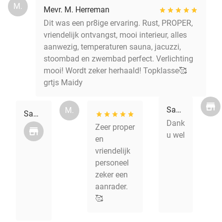
M.
Mevr. M. Herreman
Dit was een pr8ige ervaring. Rust, PROPER,
vriendelijk ontvangst, mooi interieur, alles
aanwezig, temperaturen sauna, jacuzzi,
stoombad en zwembad perfect. Verlichting
mooi! Wordt zeker herhaald! Topklasse🥰
grtjs Maidy
Sauna Azur
M.
Sauna Azur
Mevr. M. Vakcke
Dank
Zeer proper
u wel
en
vriendelijk
personeel
zeker een
aanrader.
🥰