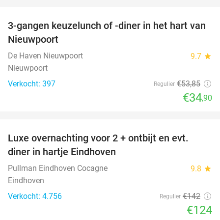
favorite_border
3-gangen keuzelunch of -diner in het hart van
35%
Nieuwpoort
De Haven Nieuwpoort
9.7
star
Nieuwpoort
Verkocht: 397
€53
,85
Regulier
€34
,90
favorite_border
Luxe overnachting voor 2 + ontbijt en evt.
13%
diner in hartje Eindhoven
Pullman Eindhoven Cocagne
9.8
star
Eindhoven
Verkocht: 4.756
€142
Regulier
€124