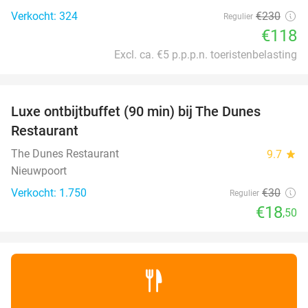
Verkocht: 324
€230
Regulier
€118
Excl. ca. €5 p.p.p.n. toeristenbelasting
favorite_border
Luxe ontbijtbuffet (90 min) bij The Dunes
38%
SOLD
Restaurant
OUT
The Dunes Restaurant
9.7
star
Nieuwpoort
Verkocht: 1.750
€30
Regulier
€18
,50