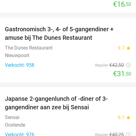
€16
,50
favorite_border
Gastronomisch 3-, 4- of 5-gangendiner +
26%
amuse bij The Dunes Restaurant
The Dunes Restaurant
9.7
star
Nieuwpoort
Verkocht: 958
€42
,50
Regulier
€31
,50
favorite_border
Japanse 2-gangenlunch of -diner of 3-
56%
gangendiner aan zee bij Sensai
Sensai
9.1
star
Oostende
Verkocht: 976
€40
,25
Regulier