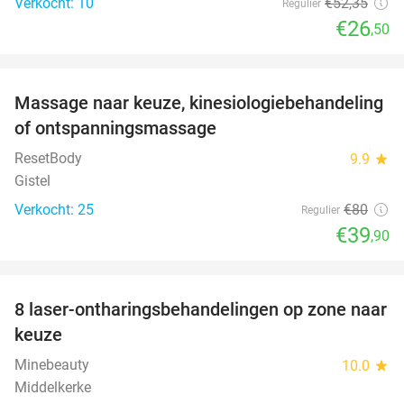
Verkocht: 10
€52
,35
Regulier
€26
,50
favorite_border
Massage naar keuze, kinesiologiebehandeling
50%
of ontspanningsmassage
ResetBody
9.9
star
Gistel
Verkocht: 25
€80
Regulier
€39
,90
favorite_border
8 laser-ontharingsbehandelingen op zone naar
80%
keuze
Minebeauty
10.0
star
Middelkerke