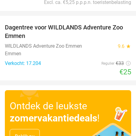
Excl. ca. €5,25 p.p.p.n. toeristenbelasting
favorite_border
Dagentree voor WILDLANDS Adventure Zoo
24%
Emmen
WILDLANDS Adventure Zoo Emmen
9.6
star
Emmen
Verkocht: 17.204
€33
Regulier
€25
Ontdek de leukste
zomervakantiedeals
!