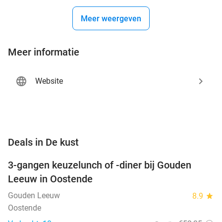
Meer weergeven
Meer informatie
Website
favorite_border
Deals in De kust
3-gangen keuzelunch of -diner bij Gouden
49%
NEW
Leeuw in Oostende
TODAY
Gouden Leeuw
8.9
star
Oostende