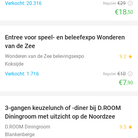
Verkocht: 20.316
€29
Regulier
€18
,50
favorite_border
Entree voor speel- en beleefexpo Wonderen
21%
van de Zee
Wonderen van de Zee belevingsexpo
9.2
star
Koksijde
Verkocht: 1.716
€10
Regulier
€7
,90
favorite_border
3-gangen keuzelunch of -diner bij D.ROOM
29%
Diningroom met uitzicht op de Noordzee
D.ROOM Diningroom
9.5
star
Blankenberge