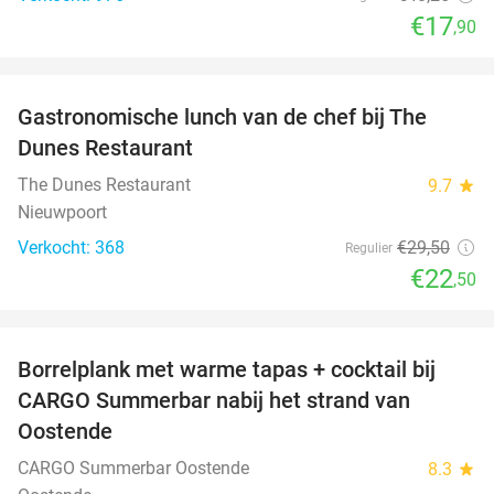
€17
,90
favorite_border
Gastronomische lunch van de chef bij The
24%
Dunes Restaurant
The Dunes Restaurant
9.7
star
Nieuwpoort
Verkocht: 368
€29
,50
Regulier
€22
,50
favorite_border
Borrelplank met warme tapas + cocktail bij
50%
CARGO Summerbar nabij het strand van
Oostende
CARGO Summerbar Oostende
8.3
star