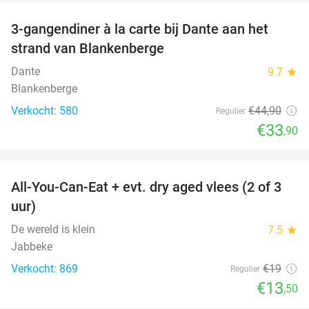
3-gangendiner à la carte bij Dante aan het
24%
strand van Blankenberge
Dante
9.7
star
Blankenberge
Verkocht: 580
€44
,90
Regulier
€33
,90
favorite_border
All-You-Can-Eat + evt. dry aged vlees (2 of 3
29%
uur)
De wereld is klein
7.5
star
Jabbeke
Verkocht: 869
€19
Regulier
€13
,50