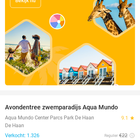
Bekijk nu
favorite_border
Avondentree zwemparadijs Aqua Mundo
25%
Aqua Mundo Center Parcs Park De Haan
9.1
star
De Haan
Verkocht: 1.326
€22
Regulier