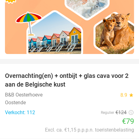
favorite_border
Overnachting(en) + ontbijt + glas cava voor 2
36%
aan de Belgische kust
B&B Oesterhoeve
8.9
star
Oostende
Verkocht: 112
€124
Regulier
€79
Excl. ca. €1,15 p.p.p.n. toeristenbelasting