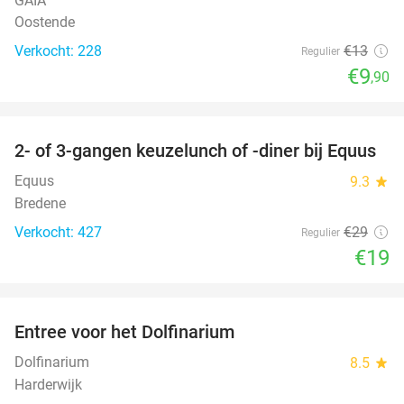
GAIA
Oostende
Verkocht: 228
€13
Regulier
€9
,90
favorite_border
2- of 3-gangen keuzelunch of -diner bij Equus
34%
Equus
9.3
star
Bredene
Verkocht: 427
€29
Regulier
€19
favorite_border
Entree voor het Dolfinarium
36%
Dolfinarium
8.5
star
Harderwijk