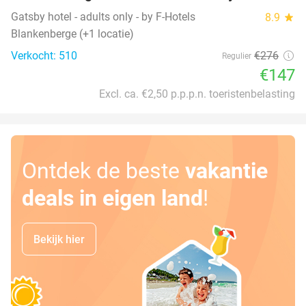
Gatsby hotel - adults only - by F-Hotels
8.9
star
Blankenberge (+1 locatie)
Verkocht: 510
€276
Regulier
€147
Excl. ca. €2,50 p.p.p.n. toeristenbelasting
Ontdek de beste
vakantie
deals in eigen land
!
Bekijk hier