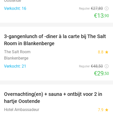
Oostende
Verkocht: 16
€27
,80
Regulier
€13
,90
favorite_border
3-gangenlunch of -diner à la carte bij The Salt
39%
Room in Blankenberge
The Salt Room
8.8
star
Blankenberge
Verkocht: 21
€48
,50
Regulier
€29
,50
favorite_border
Overnachting(en) + sauna + ontbijt voor 2 in
42%
hartje Oostende
Hotel Ambassadeur
7.9
star