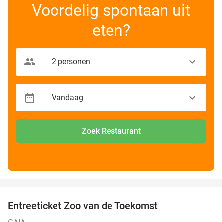
Voordelig spontaan uit
eten?
Zoek Restaurant
favorite_border
Entreeticket Zoo van de Toekomst
24%