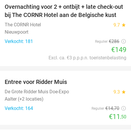
Overnachting voor 2 + ontbijt + late check-out
48%
bij The CORNR Hotel aan de Belgische kust
The CORNR Hotel
9.7
star
Nieuwpoort
Verkocht: 181
€286
Regulier
€149
Excl. ca. €3 p.p.p.n. toeristenbelasting
favorite_border
Entree voor Ridder Muis
22%
De Grote Ridder Muis Doe-Expo
9.3
star
Aalter (+2 locaties)
Verkocht: 164
€14
,70
Regulier
€11
,50
favorite_border