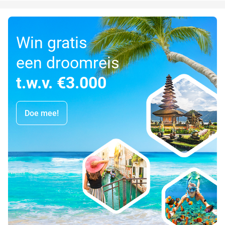
Win gratis
een droomreis
t.w.v. €3.000
Doe mee!