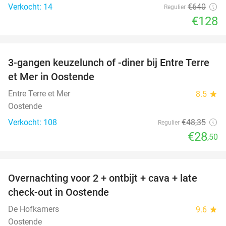
Verkocht: 14
€640
Regulier
€128
favorite_border
3-gangen keuzelunch of -diner bij Entre Terre
41%
et Mer in Oostende
Entre Terre et Mer
8.5
star
Oostende
Verkocht: 108
€48
,35
Regulier
€28
,50
favorite_border
Overnachting voor 2 + ontbijt + cava + late
49%
check-out in Oostende
De Hofkamers
9.6
star
Oostende