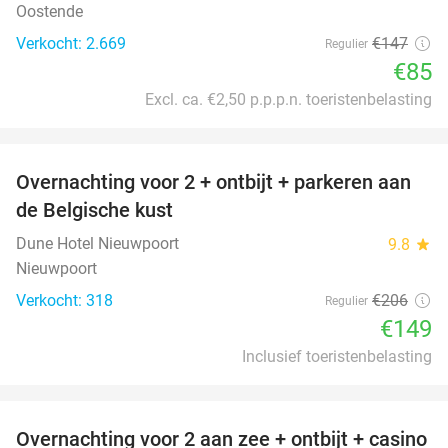
Oostende
Verkocht: 2.669
€147
Regulier
€85
Excl. ca. €2,50 p.p.p.n. toeristenbelasting
favorite_border
Overnachting voor 2 + ontbijt + parkeren aan
28%
de Belgische kust
Dune Hotel Nieuwpoort
9.8
star
Nieuwpoort
Verkocht: 318
€206
Regulier
€149
Inclusief toeristenbelasting
favorite_border
Overnachting voor 2 aan zee + ontbijt + casino
47%