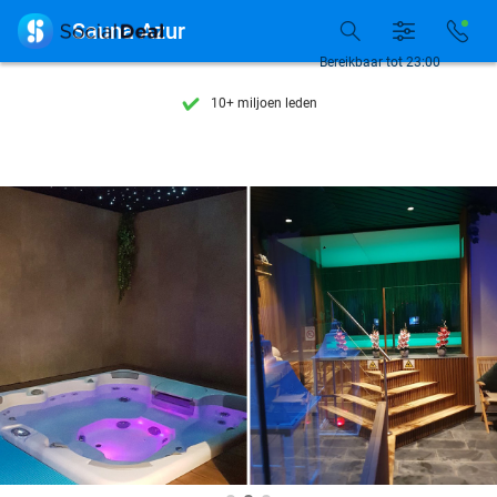
Ontdek 15.000+ deals

Sauna Azur
7 dagen per week beschikbaar
Bereikbaar tot 23:00
10+ miljoen leden
9,4
op basis van
205.924 reviews
Ontdek 15.000+ deals
7 dagen per week beschikbaar
10+ miljoen leden