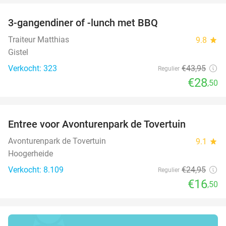
3-gangendiner of -lunch met BBQ
35%
Traiteur Matthias
9.8
star
Gistel
Verkocht: 323
€43
,95
Regulier
€28
,50
favorite_border
Entree voor Avonturenpark de Tovertuin
34%
Avonturenpark de Tovertuin
9.1
star
Hoogerheide
Verkocht: 8.109
€24
,95
Regulier
€16
,50