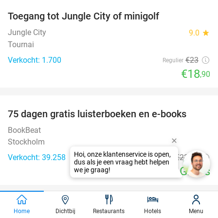
Toegang tot Jungle City of minigolf
18%
Jungle City
9.0
star
Tournai
Verkocht: 1.700
€23
Regulier
€18
,90
favorite_border
100%
75 dagen gratis luisterboeken en e-books
BookBeat
Stockholm
Hoi, onze klantenservice is open,
Verkocht: 39.258
€22
,47
Regulier
dus als je een vraag hebt helpen
Gratis
we je graag!
favorite_border
Luxe ontbijt + glaasje bubbels bij Da Vinci
27%
Home
Dichtbij
Restaurants
Hotels
Menu