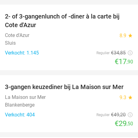
favorite_border
2- of 3-gangenlunch of -diner à la carte bij
49%
Cote d'Azur
Cote d'Azur
8.9
star
Sluis
Verkocht: 1.145
€34
,85
Regulier
€17
,90
favorite_border
3-gangen keuzediner bij La Maison sur Mer
40%
La Maison sur Mer
9.3
star
Blankenberge
Verkocht: 404
€49
,20
Regulier
€29
,50
favorite_border