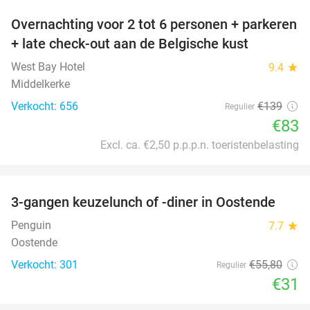
Overnachting voor 2 tot 6 personen + parkeren
40%
+ late check-out aan de Belgische kust
West Bay Hotel
9.4
star
Middelkerke
Verkocht: 656
€139
Regulier
€83
Excl. ca. €2,50 p.p.p.n. toeristenbelasting
favorite_border
3-gangen keuzelunch of -diner in Oostende
44%
Penguin
7.7
star
Oostende
Verkocht: 301
€55
,80
Regulier
€31
favorite_border