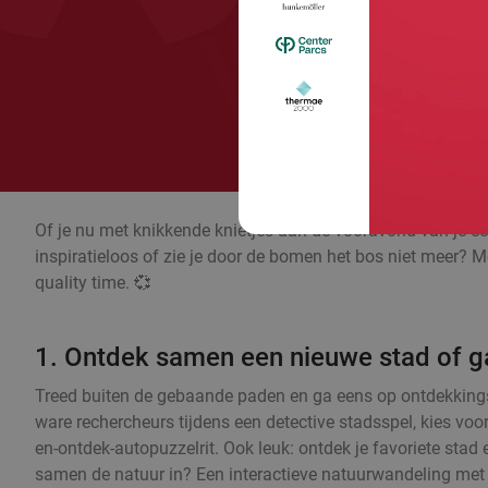
Of je nu met knikkende knietjes aan de vooravond van je eer
inspiratieloos of zie je door de bomen het bos niet meer? Me
quality time. 💞
1. Ontdek samen een nieuwe stad of ga
Treed buiten de gebaande paden en ga eens op ontdekkingst
ware rechercheurs tijdens een detective stadsspel, kies voor
en-ontdek-autopuzzelrit. Ook leuk: ontdek je favoriete stad
samen de natuur in? Een interactieve natuurwandeling met e