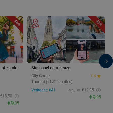
46%
50%
r of zonder
Stadsspel naar keuze
City Game
7.4
Tournai (+121 locaties)
Verkocht: 641
€19,95
Regulier
€18,50
€9
,95
€9
,95