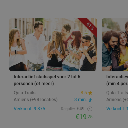
61%
Interactief stadsspel voor 2 tot 6
Interactie
personen (of meer)
(min 4 pe
Qula Trails
8.5
Qula Trails
Amiens (+98 locaties)
3 min.
Amiens (+5
Verkocht: 9.375
€49
Verkocht: 
Regulier
€19
,25