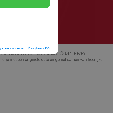
lgemene voorwaarden
Privacybeleid / AVG
; wat date-inspo kan nooit kwaad. 😉 Ben je even
liefje met een originele date en geniet samen van heerlijke