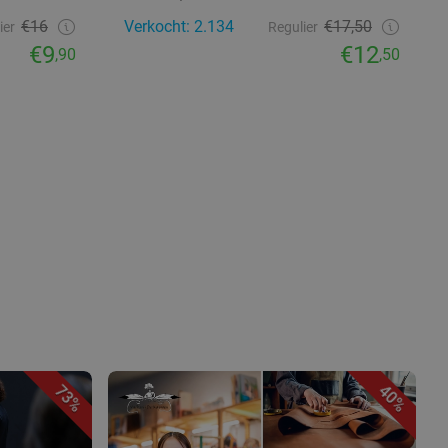
€16
Verkocht: 2.134
€17,50
ier
Regulier
€9
€12
,90
,50
73%
40%