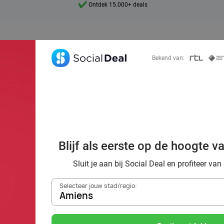
7 dagen per week beschikbaar
10+ miljoen leden
9,4
Bekend van:
Ontdek 15.000+ deals
ën: 16 tips van S
Blijf als eerste op de hoogte v
or de ideale dat
Sluit je aan bij Social Deal en profiteer van
Selecteer jouw stad/regio:
Amiens
Zoek deals in de buurt van
Amiens