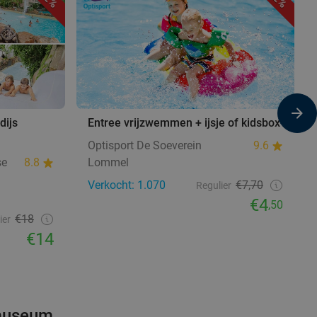
ijs
Entree vrijzwemmen + ijsje of kidsbox
Optisport De Soeverein
9.6
se
8.8
Lommel
Verkocht: 1.070
€7,70
Regulier
€4
,50
€18
ier
€14
 museum