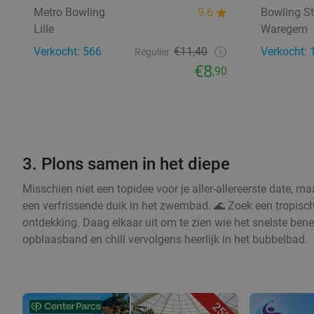
Metro Bowling
9.6
Bowling S
Lille
Waregem
Verkocht: 566
€11,40
Verkocht: 
Regulier
€8
,90
3. Plons samen in het diepe
Misschien niet een topidee voor je aller-allereerste date, ma
een verfrissende duik in het zwembad. 🌊 Zoek een tropis
ontdekking. Daag elkaar uit om te zien wie het snelste ben
opblaasband en chill vervolgens heerlijk in het bubbelbad.
25%