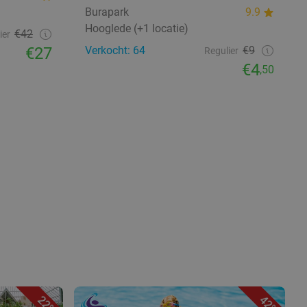
Burapark
9.9
Hooglede (+1 locatie)
€42
ier
€27
Verkocht: 64
€9
Regulier
€4
,50
22%
42%