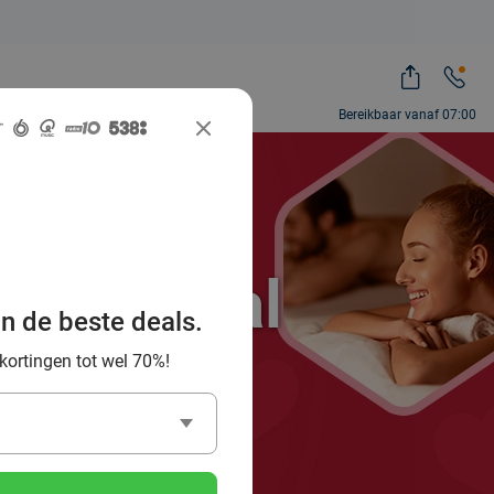
Bereikbaar vanaf 07:00
ocial Deal
an de beste deals.
es!
 kortingen tot wel 70%!