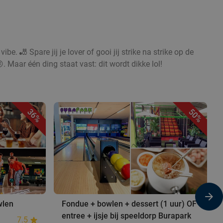
ibe. 🎳 Spare jij je lover of gooi jij strike na strike op de
. Maar één ding staat vast: dit wordt dikke lol!
36%
50%
wlen
Fondue + bowlen + dessert (1 uur) OF
entree + ijsje bij speeldorp Burapark
7.5