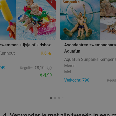
jzwemmen + ijsje of kidsbox
Avondentree zwembadparad
Aquafun
Turnhout
9.6
Aquafun Sunparks Kempen
Meren
749
€8,10
Regulier
Mol
€4
,90
Verkocht: 790
Regul
4. Verwonder je met zijn tweeën in een