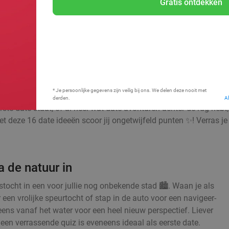
Gratis ontdekken
Bij mij in de buurt
* Je persoonlijke gegevens zijn veilig bij ons. We delen deze nooit met
derden.
A
ste date staat, of al heel wat date-avonturen achter de rug hebt
t deze 16 date ideeën scoor jij ongetwijfeld punten ✨! Verras je 
 de natuur in
ocht in een voor jullie nog onbekende stad 🏙️. Waan je als
 een vrolijke speurtocht of stap in de auto voor een navigeer-
 eens vanaf het water voor een heel nieuw perspectief. Liever
en verrassende quiz is eveneens ideaal als eerste date.