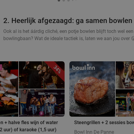
2. Heerlijk afgezaagd: ga samen bowlen
Ook al is het áárdig cliché, een potje bowlen blijft toch wel een v
bowlingbaan? Wat de ideale tactiek is, laten we aan jou over 😜
34%
en + halve fles wijn of water
Steengrillen + 2 sessies bo
2 uur) of karaoke (1,5 uur)
Bowl Inn De Panne