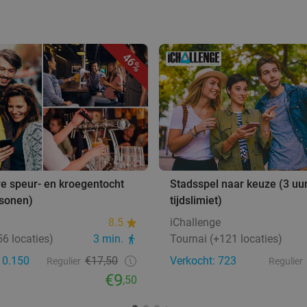
46%
ve speur- en kroegentocht
Stadsspel naar keuze (3 uu
rsonen)
tijdslimiet)
8.5
iChallenge
6 locaties)
3 min.
Tournai (+121 locaties)
10.150
€17,50
Verkocht: 723
Regulier
Regulier
€9
,50