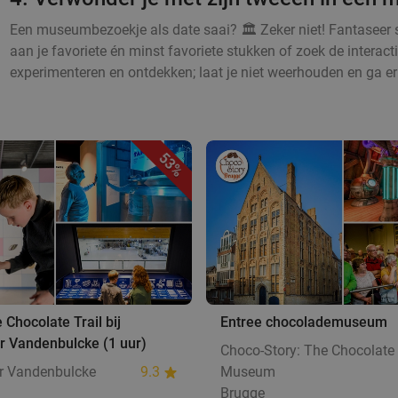
Een museumbezoekje als date saai? 🏛️ Zeker niet! Fantaseer s
aan je favoriete én minst favoriete stukken of zoek de intera
experimenteren en ontdekken; laat je niet weerhouden en ga er
53%
 Chocolate Trail bij
Entree chocolademuseum
r Vandenbulcke (1 uur)
Choco-Story: The Chocolate
er Vandenbulcke
9.3
Museum
Brugge