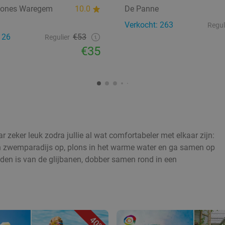
tones Waregem
10.0
De Panne
Verkocht: 263
Regul
126
€53
Regulier
€35
ar zeker leuk zodra jullie al wat comfortabeler met elkaar zijn:
ch zwemparadijs op, plons in het warme water en ga samen op
eden is van de glijbanen, dobber samen rond in een
40%