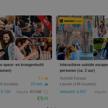
46%
ve speur- en kroegentocht
Interactieve outside escape
rsonen)
personen (ca. 2 uur)
8.5
Outside Escape
6 locaties)
23 min.
Leuven (+46 locaties)
10.150
€17,50
Verkocht: 6.057
Regulier
Regulier
€9
,50