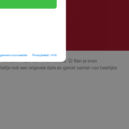
lgemene voorwaarden
Privacybeleid / AVG
; wat date-inspo kan nooit kwaad. 😉 Ben je even
liefje met een originele date en geniet samen van heerlijke