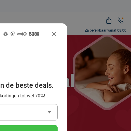
Za bereikbaar vanaf 08:00
ocial Deal
an de beste deals.
es!
 kortingen tot wel 70%!