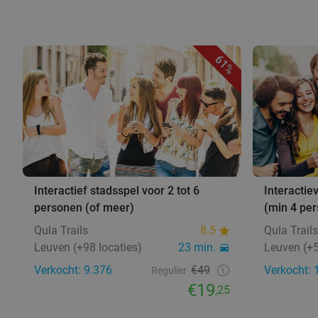
61%
Interactief stadsspel voor 2 tot 6
Interactie
personen (of meer)
(min 4 pe
Qula Trails
8.5
Qula Trails
Leuven (+98 locaties)
23 min.
Leuven (+5
Verkocht: 9.376
€49
Verkocht: 
Regulier
€19
,25