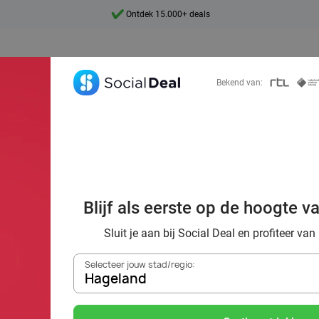
7 dagen per week beschikbaar
10+ miljoen leden
9,4
Bekend van:
Ontdek 15.000+ deals
ën: 16 tips van S
Blijf als eerste op de hoogte v
or de ideale dat
Sluit je aan bij Social Deal en profiteer van
Selecteer jouw stad/regio:
Hageland
Zoek deals in de buurt van
Hageland