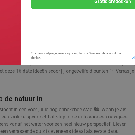
Gratis ontdekken
Bij mij in de buurt
* Je persoonlijke gegevens zijn veilig bij ons. We delen deze nooit met
derden.
A
ste date staat, of al heel wat date-avonturen achter de rug hebt
t deze 16 date ideeën scoor jij ongetwijfeld punten ✨! Verras je 
 de natuur in
ocht in een voor jullie nog onbekende stad 🏙️. Waan je als
 een vrolijke speurtocht of stap in de auto voor een navigeer-
 eens vanaf het water voor een heel nieuw perspectief. Liever
en verrassende quiz is eveneens ideaal als eerste date.