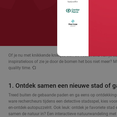
Of je nu met knikkende knietjes aan de vooravond van je eer
inspiratieloos of zie je door de bomen het bos niet meer? Me
quality time. 💞
1. Ontdek samen een nieuwe stad of ga
Treed buiten de gebaande paden en ga eens op ontdekkingst
ware rechercheurs tijdens een detective stadsspel, kies voor
en-ontdek-autopuzzelrit. Ook leuk: ontdek je favoriete stad
samen de natuur in? Een interactieve natuurwandeling met e