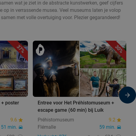
amen wat je ziet in de abstracte kunstwerken, geef cijfers
ctie op in verrassende musea. Veel museums laten je volop
 samen met volle overtuiging voor. Plezier gegarandeerd!
37%
30%
 + poster
Entree voor Het Préhistomuseum +
escape game (60 min) bij Luik
9.6
Préhistomuseum
9.2
51 min.
Flémalle
59 min.