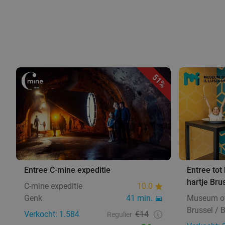
51%
Entree C-mine expeditie
Entree tot
hartje Bru
C-mine expeditie
10.0
Genk
41 min.
Museum of 
Brussel / B
Verkocht: 1.584
€14
Regulier