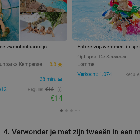
ee zwembadparadijs
Entree vrijzwemmen + ijsje 
Optisport De Soeverein
unparks Kempense
8.8
Lommel
Verkocht: 1.074
Regulie
38 min.
812
€18
Regulier
€14
4. Verwonder je met zijn tweeën in een