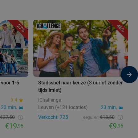
27%
46%
 voor 1-5
Stadsspel naar keuze (3 uur of zonder
tijdslimiet)
9.4
iChallenge
23 min.
Leuven (+121 locaties)
23 min.
€27,50
Verkocht: 725
€18,50
Regulier
€19
€9
,95
,95