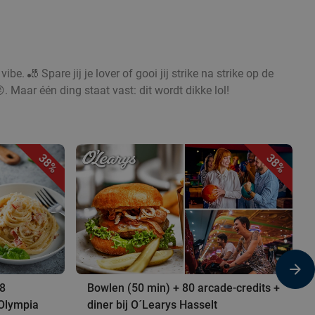
ibe. 🎳 Spare jij je lover of gooi jij strike na strike op de
. Maar één ding staat vast: dit wordt dikke lol!
38%
38%
 8
Bowlen (50 min) + 80 arcade-credits +
 Olympia
diner bij O´Learys Hasselt