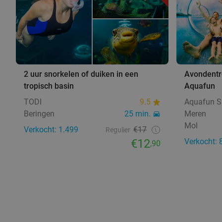
2 uur snorkelen of duiken in een
Avondentr
tropisch basin
Aquafun
TODI
9.5
Aquafun S
Beringen
25 min.
Meren
Mol
Verkocht: 1.499
€17
Regulier
€12
Verkocht: 
,90