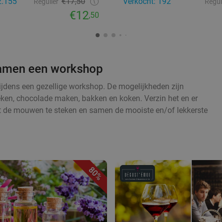
2.155
€17,50
Verkocht: 192
Regulier
Regul
€12
,50
 samen een workshop
tijdens een gezellige workshop. De mogelijkheden zijn
eken, chocolade maken, bakken en koken. Verzin het en er
t de mouwen te steken en samen de mooiste en/of lekkerste
80%