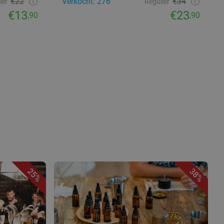
€22
Verkocht: 276
€34
ier
Regulier
€13
€23
,90
,90
25%
38%