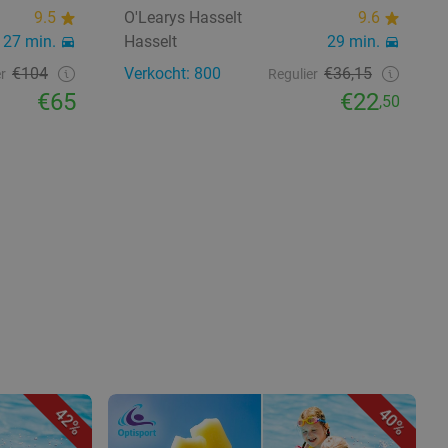
9.5
O'Learys Hasselt
9.6
27 min.
Hasselt
29 min.
€104
Verkocht: 800
€36,15
r
Regulier
€65
€22
,50
42%
40%