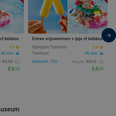
of kidsbox
Entree vrijzwemmen + ijsje of kidsbox
9.6
Optisport Turnhout
9.6
46 min.
Turnhout
46 min.
€7,70
Verkocht: 760
€8,10
r
Regulier
€4
€4
,50
,90
 museum