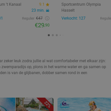
um 't Kanaal
9.1
Sportcentrum Olympia
23 min.
Hasselt
31
€47
Verkocht: 127
Regulier
Regulie
€29
,90
ar zeker leuk zodra jullie al wat comfortabeler met elkaar zijn:
ch zwemparadijs op, plons in het warme water en ga samen op
eden is van de glijbanen, dobber samen rond in een
22%