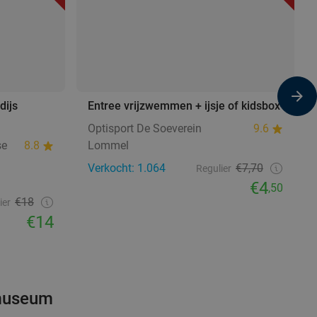
ijs
Entree vrijzwemmen + ijsje of kidsbox
Optisport De Soeverein
9.6
se
8.8
Lommel
Verkocht: 1.064
€7,70
Regulier
€4
,50
€18
ier
€14
 museum