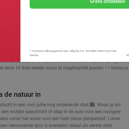
Gratis ontdekken
Bij mij in de buurt
* Je persoonlijke gegevens zijn veilig bij ons. We delen deze nooit met
derden.
A
ste date staat, of al heel wat date-avonturen achter de rug hebt
t deze 16 date ideeën scoor jij ongetwijfeld punten ✨! Verras je 
 de natuur in
ocht in een voor jullie nog onbekende stad 🏙️. Waan je als
 een vrolijke speurtocht of stap in de auto voor een navigeer-
 eens vanaf het water voor een heel nieuw perspectief. Liever
en verrassende quiz is eveneens ideaal als eerste date.