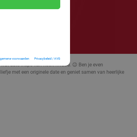
lgemene voorwaarden
Privacybeleid / AVG
; wat date-inspo kan nooit kwaad. 😉 Ben je even
liefje met een originele date en geniet samen van heerlijke