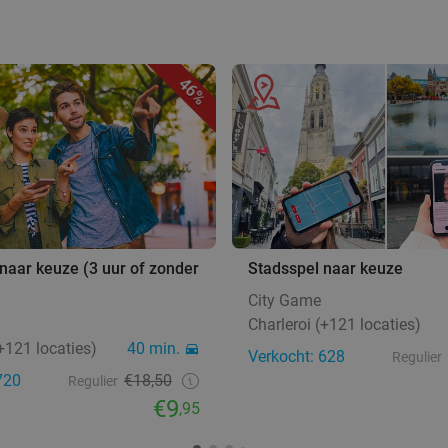
46%
naar keuze (3 uur of zonder
Stadsspel naar keuze
City Game
Charleroi (+121 locaties)
(+121 locaties)
40 min.
Verkocht: 628
Regulier
720
€18,50
Regulier
€9
,95