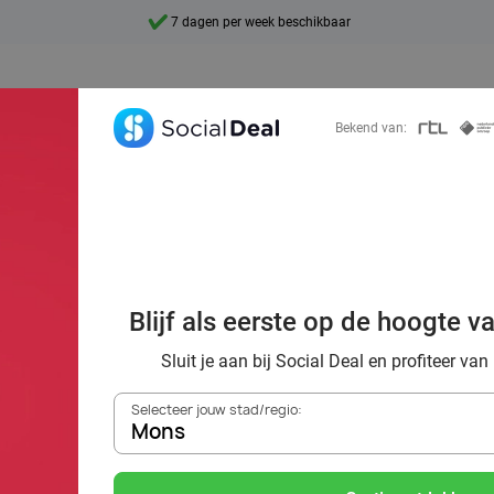
7 dagen per week beschikbaar
10+ miljoen leden
9,4
Bekend van:
Ontdek 15.000+ deals
ën: 16 tips van S
Blijf als eerste op de hoogte v
or de ideale dat
Sluit je aan bij Social Deal en profiteer van
Selecteer jouw stad/regio:
Mons
Zoek deals in de buurt van
Mons