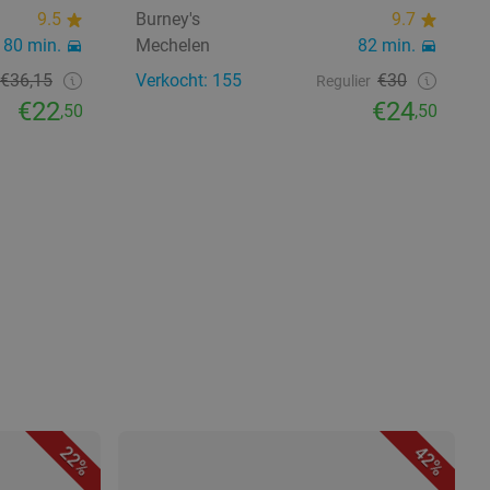
9.5
Burney's
9.7
80 min.
Mechelen
82 min.
€36,15
Verkocht: 155
€30
Regulier
€22
€24
,50
,50
22%
42%