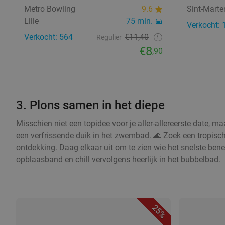
Metro Bowling
9.6
Sint-Mart
Lille
75 min.
Verkocht: 
Verkocht: 564
€11,40
Regulier
€8
,90
3. Plons samen in het diepe
Misschien niet een topidee voor je aller-allereerste date, ma
een verfrissende duik in het zwembad. 🌊 Zoek een tropis
ontdekking. Daag elkaar uit om te zien wie het snelste ben
opblaasband en chill vervolgens heerlijk in het bubbelbad.
25%