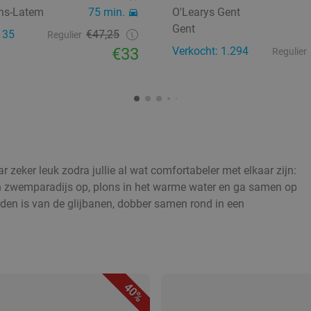
ens-Latem
75 min.
O'Learys Gent
Gent
135
€47,25
Regulier
€33
Verkocht: 1.294
Regulier
ar zeker leuk zodra jullie al wat comfortabeler met elkaar zijn:
ch zwemparadijs op, plons in het warme water en ga samen op
eden is van de glijbanen, dobber samen rond in een
40%