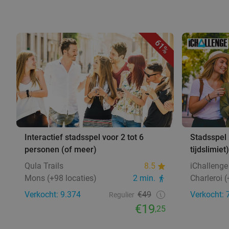
61%
Interactief stadsspel voor 2 tot 6
Stadsspel 
personen (of meer)
tijdslimiet)
Qula Trails
8.5
iChallenge
Mons (+98 locaties)
2 min.
Charleroi 
Verkocht: 9.374
€49
Verkocht: 
Regulier
€19
,25