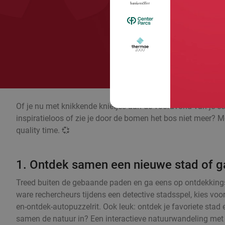
Of je nu met knikkende knietjes aan de vooravond van je eer
inspiratieloos of zie je door de bomen het bos niet meer? Me
quality time. 💞
1. Ontdek samen een nieuwe stad of ga
Treed buiten de gebaande paden en ga eens op ontdekkingst
ware rechercheurs tijdens een detective stadsspel, kies voor
en-ontdek-autopuzzelrit. Ook leuk: ontdek je favoriete stad
samen de natuur in? Een interactieve natuurwandeling met e