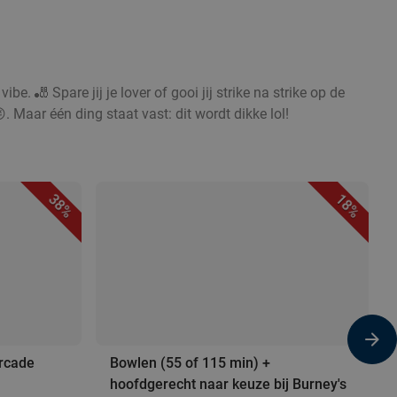
ibe. 🎳 Spare jij je lover of gooi jij strike na strike op de
. Maar één ding staat vast: dit wordt dikke lol!
38%
18%
arcade
Bowlen (55 of 115 min) +
hoofdgerecht naar keuze bij Burney's