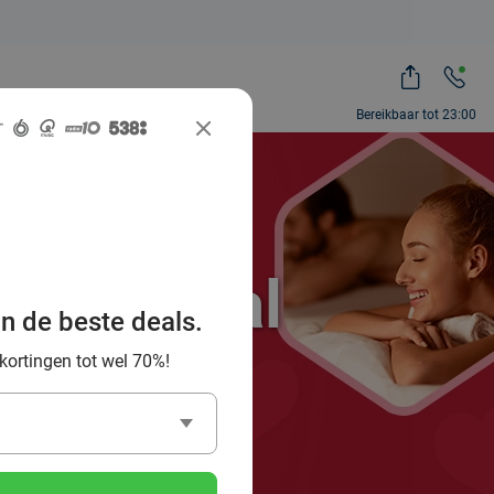
Bereikbaar tot 23:00
ocial Deal
an de beste deals.
es!
 kortingen tot wel 70%!