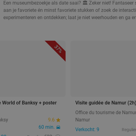
Een museumbezoekje als date saai? 🏛️ Zeker niet! Fantaseer s
aan je favoriete én minst favoriete stukken of zoek de intera
experimenteren en ontdekken; laat je niet weerhouden en ga er
37%
 World of Banksy + poster
Visite guidée de Namur (2h
Office du tourisme de Namu
nksy
9.6
Namur
60 min.
Verkocht: 9
Regulie