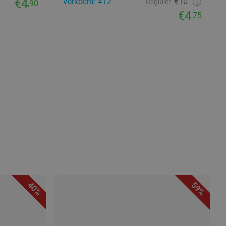
€4
Verkocht: 412
€10
Regulier
,90
€4
,75
40%
59%