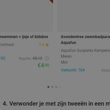
jzwemmen + ijsje of kidsbox
Avondentree zwembadparad
Aquafun
Turnhout
9.6
Aquafun Sunparks Kempen
Meren
745
€8,10
Regulier
Mol
€4
,90
Verkocht: 764
Regul
4. Verwonder je met zijn tweeën in een