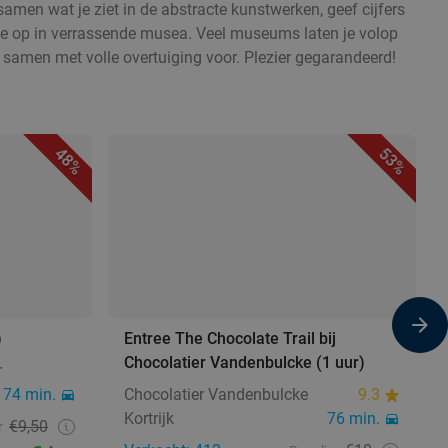
amen wat je ziet in de abstracte kunstwerken, geef cijfers
ctie op in verrassende musea. Veel museums laten je volop
 samen met volle overtuiging voor. Plezier gegarandeerd!
48%
53%
)
Entree The Chocolate Trail bij
Chocolatier Vandenbulcke (1 uur)
r
74 min.
Chocolatier Vandenbulcke
9.3
Kortrijk
76 min.
€9,50
r