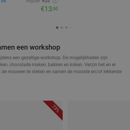
188
€22
Regulier
€13
,90
 samen een workshop
tijdens een gezellige workshop. De mogelijkheden zijn
eken, chocolade maken, bakken en koken. Verzin het en er
t de mouwen te steken en samen de mooiste en/of lekkerste
73%