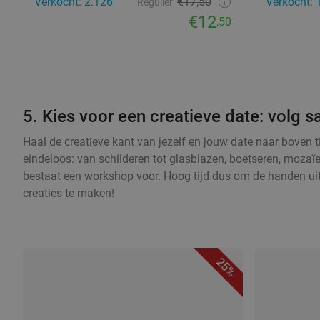
Verkocht: 2.126
€17,50
Verkocht: 
Regulier
€12
,50
5. Kies voor een creatieve date: volg
Haal de creatieve kant van jezelf en jouw date naar boven 
eindeloos: van schilderen tot glasblazen, boetseren, mozaï
bestaat een workshop voor. Hoog tijd dus om de handen ui
creaties te maken!
25%