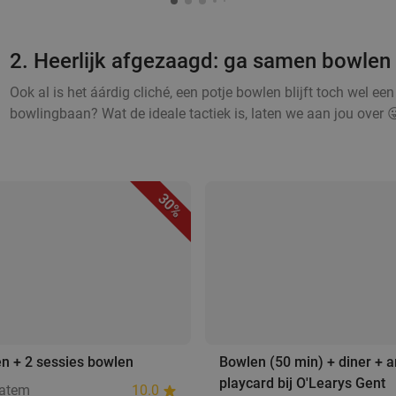
2. Heerlijk afgezaagd: ga samen bowlen
Ook al is het áárdig cliché, een potje bowlen blijft toch wel een v
bowlingbaan? Wat de ideale tactiek is, laten we aan jou over 😜
30%
en + 2 sessies bowlen
Bowlen (50 min) + diner + 
playcard bij O'Learys Gent
Latem
10.0