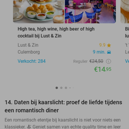
High tea, high wine, high beer of high
B
cocktail bij Lust & Zin
l
Lust & Zin
9.9
'
Culemborg
9 min.
L
Verkocht: 284
€24,50
V
Regulier
€14
,95
14. Daten bij kaarslicht: proef de liefde tijdens
een romantisch diner
Een romantisch etentje bij kaarslicht is niet voor niets een
klassieker. 🍝 Geniet samen van echte quality time en leer