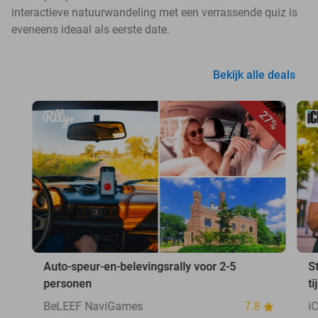
interactieve natuurwandeling met een verrassende quiz is
eveneens ideaal als eerste date.
Bekijk alle deals
27%
Auto-speur-en-belevingsrally voor 2-5
S
personen
ti
BeLEEF NaviGames
7.8
i