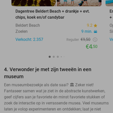
Dagentree Beldert Beach + drankje + evt.
E
chips, koek en/of candybar
+
Beldert Beach
9.2
O
Zoelen
9 min.
S
Verkocht: 2.357
€9,50
V
Regulier
€4
,50
4. Verwonder je met zijn tweeën in een
museum
Een museumbezoekje als date saai? 🏛️ Zeker niet!
Fantaseer samen wat je ziet in de abstracte kunstwerken,
geef cijfers aan je favoriete én minst favoriete stukken of
zoek de interactie op in verrassende musea. Veel museums
laten je volop experimenteren en ontdekken; laat je niet