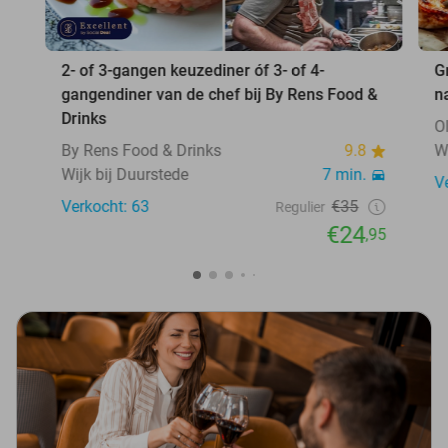
2- of 3-gangen keuzediner óf 3- of 4-
G
gangendiner van de chef bij By Rens Food &
n
Drinks
O
By Rens Food & Drinks
9.8
W
Wijk bij Duurstede
7 min.
V
Verkocht: 63
€35
Regulier
€24
,95