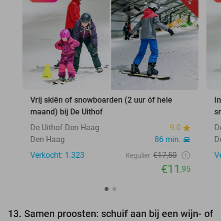
Vrij skiën of snowboarden (2 uur óf hele
In
maand) bij De Uithof
s
De Uithof Den Haag
9.0
D
Den Haag
86 min.
D
Verkocht: 1.323
€17,50
V
Regulier
€11
,95
13. Samen proosten: schuif aan bij een wijn- of