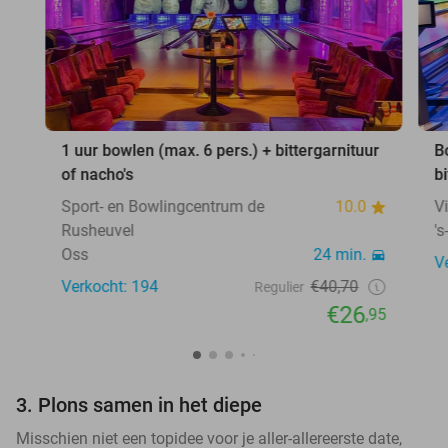
1 uur bowlen (max. 6 pers.) + bittergarnituur
B
of nacho's
b
Sport- en Bowlingcentrum de
10.0
V
Rusheuvel
'
Oss
24 min.
V
Verkocht: 194
€40,70
Regulier
€26
,95
3. Plons samen in het diepe
Misschien niet een topidee voor je aller-allereerste date,