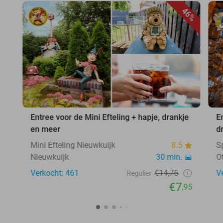
46%
Entree voor de Mini Efteling + hapje, drankje
E
en meer
d
Mini Efteling Nieuwkuijk
8.5
S
Nieuwkuijk
30 min.
O
Verkocht: 461
€14,75
V
Regulier
€7
,95