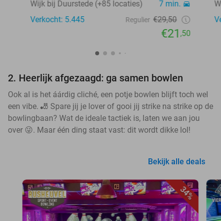
Wijk bij Duurstede (+85 locaties)
7 min.
W
Verkocht: 5.445
€29,50
V
Regulier
€21
,50
2. Heerlijk afgezaagd: ga samen bowlen
Ook al is het áárdig cliché, een potje bowlen blijft toch wel
een vibe. 🎳 Spare jij je lover of gooi jij strike na strike op de
bowlingbaan? Wat de ideale tactiek is, laten we aan jou
over 😜. Maar één ding staat vast: dit wordt dikke lol!
Bekijk alle deals
34%