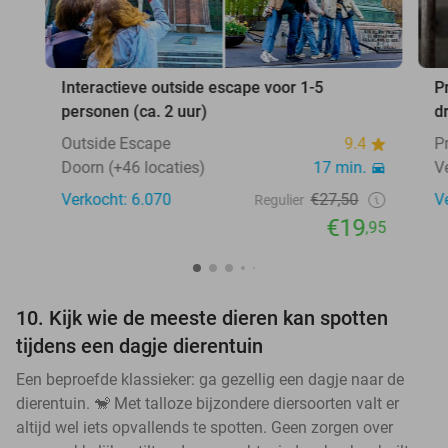
Interactieve outside escape voor 1-5
P
personen (ca. 2 uur)
d
Outside Escape
9.4
P
Doorn (+46 locaties)
17 min.
V
Verkocht: 6.070
€27,50
V
Regulier
€19
,95
10. Kijk wie de meeste dieren kan spotten
tijdens een dagje dierentuin
Een beproefde klassieker: ga gezellig een dagje naar de
dierentuin. 🐒 Met talloze bijzondere diersoorten valt er
altijd wel iets opvallends te spotten. Geen zorgen over