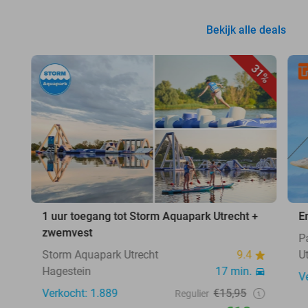
Bekijk alle deals
31%
1 uur toegang tot Storm Aquapark Utrecht +
E
zwemvest
P
Storm Aquapark Utrecht
9.4
U
Hagestein
17 min.
V
Verkocht: 1.889
€15,95
Regulier