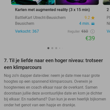
Karten met augmented reality (3 x 15 min)
2
BattleKart Utrecht-Beusichem
9.2
P
Beusichem
4 min.
N
Verkocht: 367
€60
V
Regulier
€39
7. Til je liefde naar een hoger niveau: trotseer
een klimparcours
Nog zo’n dapper date-idee: neem je date mee naar grote
hoogtes op een spannend klimparcours. Overwin je
hoogtevrees en coach elkaar naar de overkant. Samen
doorstaan jullie deze avontuurlijke date en kom je dichter
bij elkaar. En naderhand? Dan kun je even heerlijk bijkomen
onder het genot van een hapje en drankje.