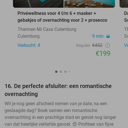
Privéwellness voor 4 t/m 6 + masker +
D
gebakjes of overnachting voor 2 + prosecco
S
Thermen Mi Casa Culemborg
T
Culemborg
9 min.
S
Verkocht: 4
€452
V
Regulier
€199
16. De perfecte afsluiter: een romantische
overnachting
Wil je nog geen afscheid nemen van je date, na een
geslaagde dag? Boek samen een romantische
overnachting in een prachtige stad en geniet nog langer
van dat heerlijke verliefde gevoel. 😍 Profiteer van fijne