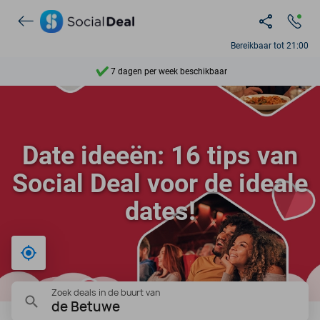
Ontdek 15.000+ deals
Bereikbaar tot 21:00
7 dagen per week beschikbaar
10+ miljoen leden
9,4
Date ideeën: 16 tips van
Ontdek 15.000+ deals
Social Deal voor de ideale
dates!
Bij mij in de buurt
Zoek deals in de buurt van
de Betuwe