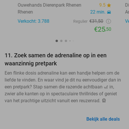
Ouwehands Dierenpark Rhenen
9.5
D
Rhenen
22 min.
A
Verkocht: 3.788
€31,50
V
Regulier
€25
,50
11. Zoek samen de adrenaline op in een
waanzinnig pretpark
Een flinke dosis adrenaline kan een handje helpen om de
liefde te vinden. En waar vind je dit nu eenvoudiger dan in
een pretpark? Stap samen die razende achtbaan 🎢 in,
zwier alle kanten op in spectaculaire thrillrides of geniet
van het prachtige uitzicht vanuit een reuzenrad. 🎡
Bekijk alle deals