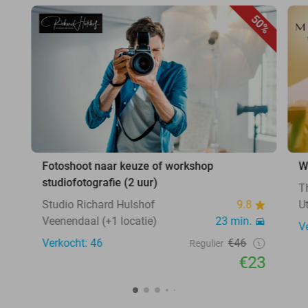
50%
Fotoshoot naar keuze of workshop
W
studiofotografie (2 uur)
T
Studio Richard Hulshof
9.8
U
Veenendaal (+1 locatie)
23 min.
V
Verkocht: 46
€46
Regulier
€23