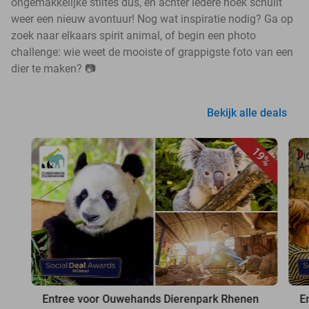
ongemakkelijke stiltes dus, en achter iedere hoek schuilt
weer een nieuw avontuur! Nog wat inspiratie nodig? Ga op
zoek naar elkaars spirit animal, of begin een photo
challenge: wie weet de mooiste of grappigste foto van een
dier te maken? 📷
Bekijk alle deals
19%
Entree voor Ouwehands Dierenpark Rhenen
E