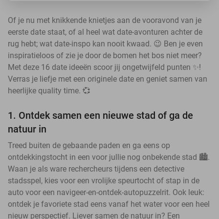
Of je nu met knikkende knietjes aan de vooravond van je
eerste date staat, of al heel wat date-avonturen achter de
rug hebt; wat date-inspo kan nooit kwaad. 😉 Ben je even
inspiratieloos of zie je door de bomen het bos niet meer?
Met deze 16 date ideeën scoor jij ongetwijfeld punten ✨!
Verras je liefje met een originele date en geniet samen van
heerlijke quality time. 💞
1. Ontdek samen een nieuwe stad of ga de
natuur in
Treed buiten de gebaande paden en ga eens op
ontdekkingstocht in een voor jullie nog onbekende stad 🏙️.
Waan je als ware rechercheurs tijdens een detective
stadsspel, kies voor een vrolijke speurtocht of stap in de
auto voor een navigeer-en-ontdek-autopuzzelrit. Ook leuk:
ontdek je favoriete stad eens vanaf het water voor een heel
nieuw perspectief. Liever samen de natuur in? Een