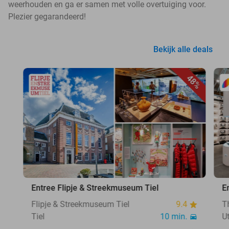
weerhouden en ga er samen met volle overtuiging voor.
Plezier gegarandeerd!
Bekijk alle deals
48%
Entree Flipje & Streekmuseum Tiel
E
Flipje & Streekmuseum Tiel
9.4
T
Tiel
10 min.
U