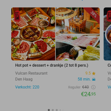
38%
Hot pot + dessert + drankje (2 tot 8 pers.)
C
Vulcan Restaurant
9.5
V
Den Haag
58 min.
D
Verkocht: 220
€40
V
Regulier
€24
,95