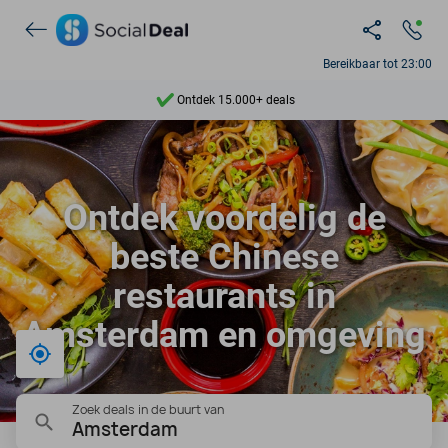
Bereikbaar tot 23:00
Ontdek 15.000+ deals
7 dagen per week beschikbaar
10+ miljoen leden
Ontdek voordelig de
9,4
beste Chinese
Ontdek 15.000+ deals
restaurants in
Amsterdam en omgeving
Bij mij in de buurt
Zoek deals in de buurt van
Amsterdam