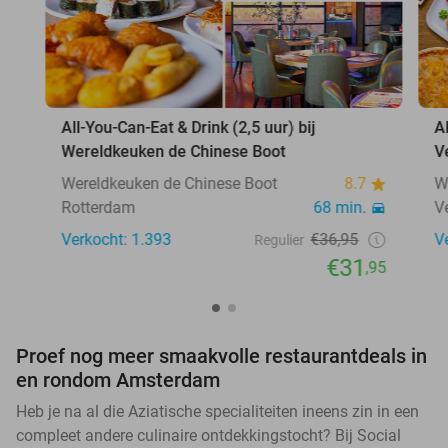
All-You-Can-Eat & Drink (2,5 uur) bij
A
Wereldkeuken de Chinese Boot
V
Wereldkeuken de Chinese Boot
8.7
W
Rotterdam
68 min.
V
Verkocht: 1.393
€36,95
V
Regulier
€31
,95
Proef nog meer smaakvolle restaurantdeals in
en rondom Amsterdam
Heb je na al die Aziatische specialiteiten ineens zin in een
compleet andere culinaire ontdekkingstocht? Bij Social