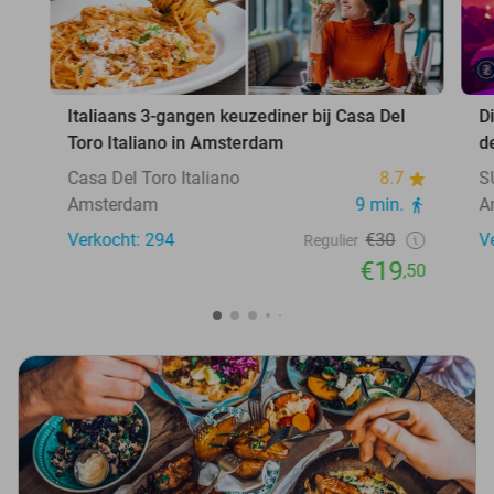
Italiaans 3-gangen keuzediner bij Casa Del
D
Toro Italiano in Amsterdam
d
Casa Del Toro Italiano
8.7
S
Amsterdam
9 min.
A
Verkocht: 294
€30
V
Regulier
€19
,50