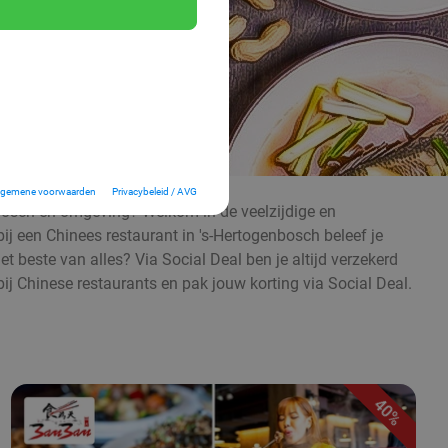
lgemene voorwaarden
Privacybeleid / AVG
enbosch en omgeving? Welkom in de veelzijdige en
bij een Chinees restaurant in 's-Hertogenbosch beleef je
et beste van alles? Via Social Deal ben je altijd verzekerd
bij Chinese restaurants en pak jouw korting via Social Deal.
40%