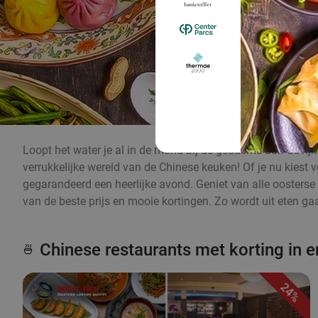
Loopt het water je al in de mond bij de gedachte aan de ri
verrukkelijke wereld van de Chinese keuken! Of je nu kiest v
gegarandeerd een heerlijke avond. Geniet van alle oosterse s
van de beste prijs en mooie kortingen. Zo wordt uit eten ga
Chinese restaurants met korting in 
🍜
24%