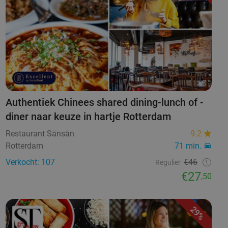
Authentiek Chinees shared dining-lunch of -
diner naar keuze in hartje Rotterdam
Restaurant Sānsān
9.2
Rotterdam
71 min.
Verkocht: 107
€46
Regulier
€27
,50
29%