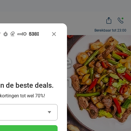
Bereikbaar tot 23:00
e Chinese
nbosch en
an de beste deals.
 kortingen tot wel 70%!