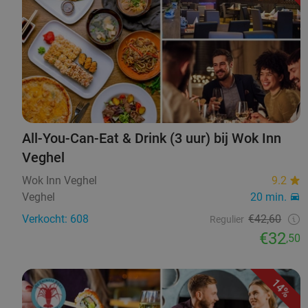
All-You-Can-Eat & Drink (3 uur) bij Wok Inn
Veghel
Wok Inn Veghel
9.2
Veghel
20 min.
Verkocht: 608
€42,60
Regulier
€32
,50
14%