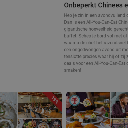
Onbeperkt Chinees e
Heb je zin in een avondvullend 
Dan is een All-You-Can-Eat Chin
gigantische hoeveelheid gerecht
buffet. Schep je bord vol met al
waarna de chef het razendsnel b
een ongedwongen avond uit met e
tenslotte precies waar hij of zij 
deals voor een All-You-Can-Eat d
smaken!
19%