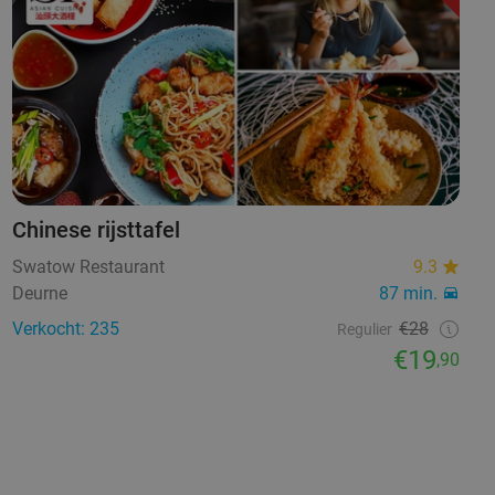
Chinese rijsttafel
Swatow Restaurant
9.3
Deurne
87 min.
Verkocht: 235
€28
Regulier
€19
,90