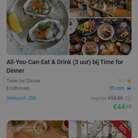
All-You-Can-Eat & Drink (3 uur) bij Time for
Dinner
Time for Dinner
9.7
Eindhoven
35 min.
Verkocht: 256
€55,50
Regulier
€44
,95
50%