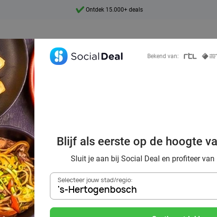
7 dagen per week beschikbaar
10+ miljoen leden
9,4
Bekend van:
Ontdek 15.000+ deals
oordelig de best
nts in 's-Hertoge
Blijf als eerste op de hoogte v
omgeving
Sluit je aan bij Social Deal en profiteer van
Selecteer jouw stad/regio:
's-Hertogenbosch
Zoek deals in de buurt van
's-Hertogenbosch