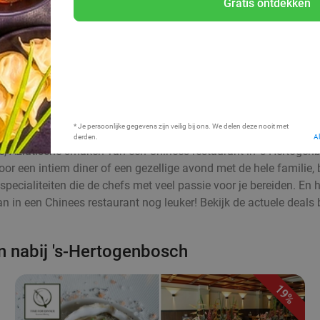
Gratis ontdekken
Bij mij in de buurt
* Je persoonlijke gegevens zijn veilig bij ons. We delen deze nooit met
derden.
A
jke, Aziatische smaken van een Chinees restaurant in 's-Hertog
oor een intiem diner of een gezellige avond met de hele familie, 
pecialiteiten die de chefs met veel passie voor je bereiden. En h
an in een Chinees restaurant nog leuker! Bekijk de actuele deals 
en nabij 's-Hertogenbosch
19%