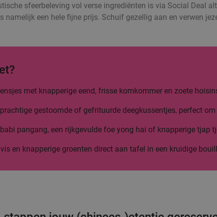
stische sfeerbeleving vol verse ingrediënten is via Social Deal alt
s namelijk een hele fijne prijs. Schuif gezellig aan en verwen j
et?
 flensjes met knapperige eend, frisse komkommer en zoete hoisin
prachtige gestoomde of gefrituurde deegkussentjes, perfect om 
abi pangang, een rijkgevulde foe yong hai of knapperige tjap tj
 vis en knapperige groenten direct aan tafel in een kruidige bouil