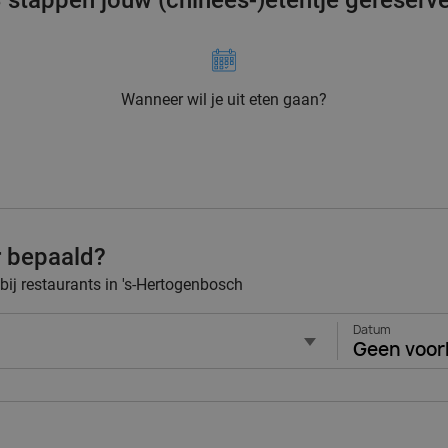
3 stappen jouw (chinees-)etentje gereserv
Wanneer wil je uit eten gaan?
r bepaald?
 bij restaurants in 's-Hertogenbosch
Datum
Geen voor