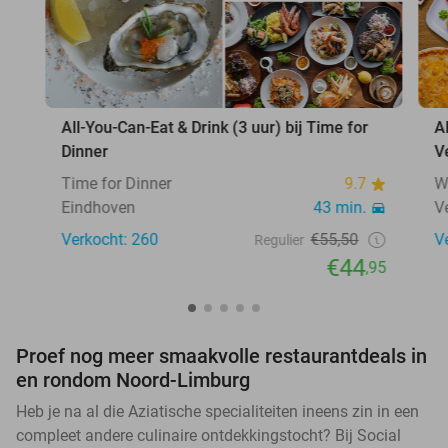
All-You-Can-Eat & Drink (3 uur) bij Time for
A
Dinner
V
Time for Dinner
9.7
W
Eindhoven
43 min.
V
Verkocht: 260
€55,50
V
Regulier
€44
,95
Proef nog meer smaakvolle restaurantdeals in
en rondom Noord-Limburg
Heb je na al die Aziatische specialiteiten ineens zin in een
compleet andere culinaire ontdekkingstocht? Bij Social