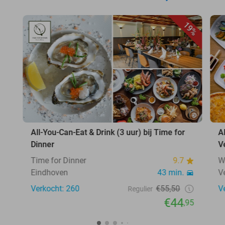
19%
All-You-Can-Eat & Drink (3 uur) bij Time for
A
Dinner
V
Time for Dinner
9.7
W
Eindhoven
43 min.
V
Verkocht: 260
€55,50
V
Regulier
€44
,95