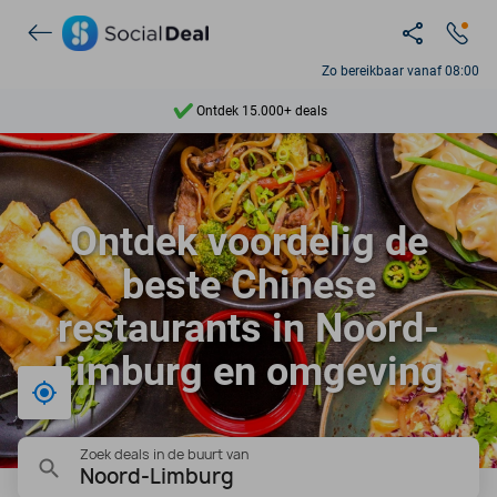
Zo bereikbaar vanaf 08:00
Ontdek 15.000+ deals
7 dagen per week beschikbaar
10+ miljoen leden
Ontdek voordelig de
9,4
beste Chinese
Ontdek 15.000+ deals
restaurants in Noord-
Limburg en omgeving
Bij mij in de buurt
Zoek deals in de buurt van
Noord-Limburg