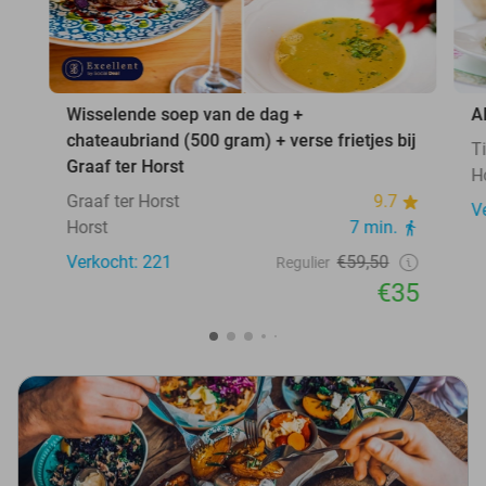
Wisselende soep van de dag +
A
chateaubriand (500 gram) + verse frietjes bij
T
Graaf ter Horst
H
Graaf ter Horst
9.7
V
Horst
7 min.
Verkocht: 221
€59,50
Regulier
€35