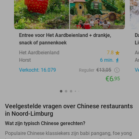
Entree voor Het Aardbeienland + drankje,
D
snack of pannenkoek
L
Het Aardbeienland
7.8
A
Horst
6 min.
A
Verkocht: 16.079
€13,05
V
Regulier
€6
,95
Veelgestelde vragen over Chinese restaurants
in Noord-Limburg
Wat zijn typisch Chinese gerechten?
Populaire Chinese klassiekers zijn babi pangang, foe yong