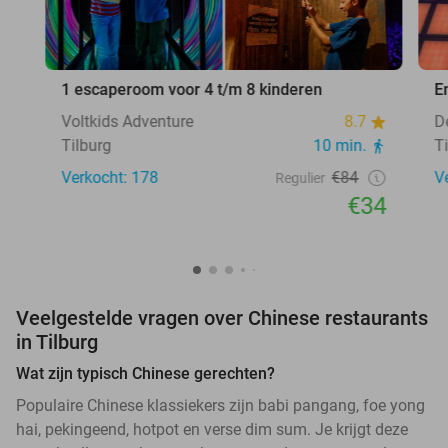
1 escaperoom voor 4 t/m 8 kinderen
E
Voltkids Adventure
8.7
D
Tilburg
10 min.
T
Verkocht: 178
€84
V
Regulier
€34
Veelgestelde vragen over Chinese restaurants
in Tilburg
Wat zijn typisch Chinese gerechten?
Populaire Chinese klassiekers zijn babi pangang, foe yong
hai, pekingeend, hotpot en verse dim sum. Je krijgt deze