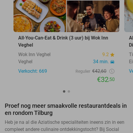
All-You-Can-Eat & Drink (3 uur) bij Wok Inn
A
Veghel
D
Wok Inn Veghel
9.2
T
Veghel
34 min.
E
Verkocht: 669
€42,60
V
Regulier
€32
,50
Proef nog meer smaakvolle restaurantdeals in
en rondom Tilburg
Heb je na al die Aziatische specialiteiten ineens zin in een
compleet andere culinaire ontdekkingstocht? Bij Social