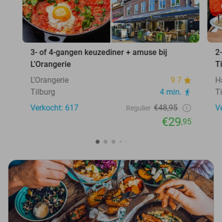
3- of 4-gangen keuzediner + amuse bij
2
L'Orangerie
T
L'Orangerie
9.7
H
Tilburg
4 min.
T
Verkocht: 617
€48,95
V
Regulier
€29
,95