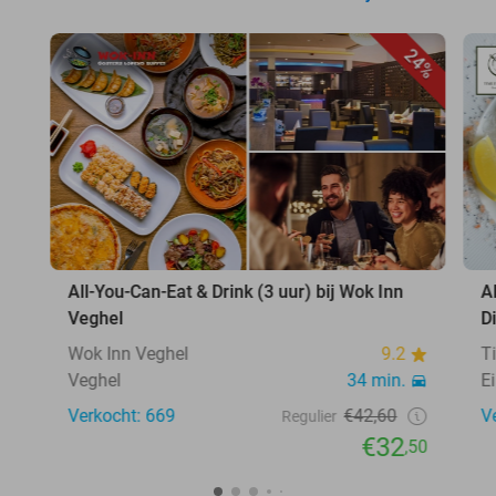
24%
All-You-Can-Eat & Drink (3 uur) bij Wok Inn
A
Veghel
D
Wok Inn Veghel
9.2
T
Veghel
34 min.
E
Verkocht: 669
€42,60
V
Regulier
€32
,50