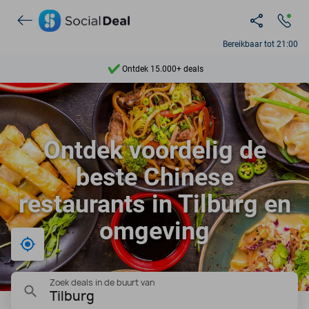
Bereikbaar tot 21:00
Ontdek 15.000+ deals
7 dagen per week beschikbaar
10+ miljoen leden
Ontdek voordelig de
9,4
beste Chinese
Ontdek 15.000+ deals
restaurants in Tilburg en
omgeving
Bij mij in de buurt
Zoek deals in de buurt van
Tilburg