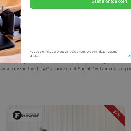
Gratis ontdekken
Bij mij in de buurt
* Je persoonlijke gegevens zijn veilig bij ons. We delen deze nooit met
derden.
A
ker en soepeler te maken? Zoek dan niet verder! 🤩 Pilates is ee
 mentale gezondheid. 🤗 Ga samen met Social Deal aan de slag 
37%