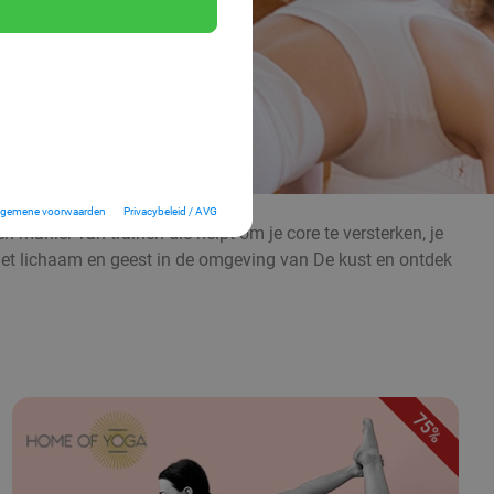
lgemene voorwaarden
Privacybeleid / AVG
n manier van trainen die helpt om je core te versterken, je
met lichaam en geest in de omgeving van De kust en ontdek
75%