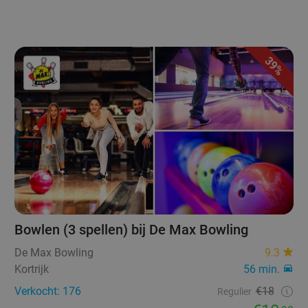
39%
Bowlen (3 spellen) bij De Max Bowling
De Max Bowling
9.3
Kortrijk
56 min.
Verkocht: 176
€18
Regulier