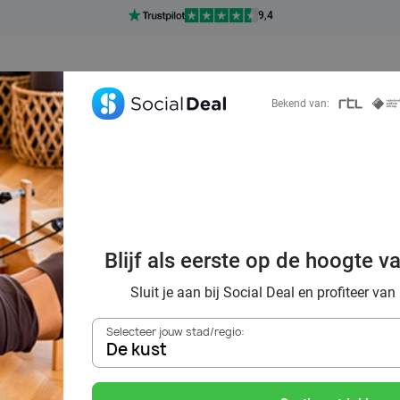
Ontdek 15.000+ deals
7 dagen per week beschikbaar
10+ miljoen leden
Bekend van:
9,4
Ontdek 15.000+ deals
f uit tijdens een 
Blijf als eerste op de hoogte v
 omgeving van D
Sluit je aan bij Social Deal en profiteer van
Selecteer jouw stad/regio:
De kust
Zoek deals in de buurt van
De kust