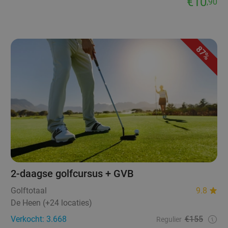
€10
,90
87%
2-daagse golfcursus + GVB
Golftotaal
9.8
De Heen (+24 locaties)
Verkocht: 3.668
€155
Regulier