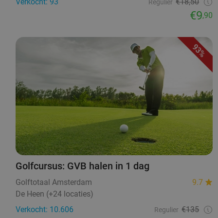
Verkocht: 93
€18,50
Regulier
€9
,90
93%
Golfcursus: GVB halen in 1 dag
Golftotaal Amsterdam
9.7
De Heen (+24 locaties)
Verkocht: 10.606
€135
Regulier