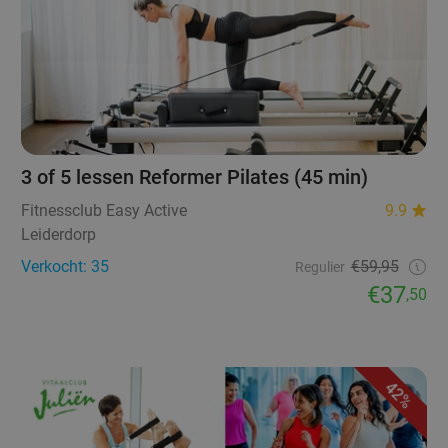
3 of 5 lessen Reformer Pilates (45 min)
Fitnessclub Easy Active
9.9
Leiderdorp
Verkocht: 35
€59,95
Regulier
€37
,50
42%