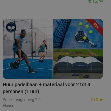
€12
,50
50%
Huur padelbaan + materiaal voor 2 tot 4
personen (1 uur)
Padel Leugenberg 2.0
10.0
Ekeren