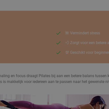
🌺 Vermindert stress
💨 Zorgt voor een betere
💯 Geschikt voor beginner
g en focus draagt Pilates bij aan een betere balans tussen kracht
tes is makkelijk voor iedereen aan te passen naar het gewenste n