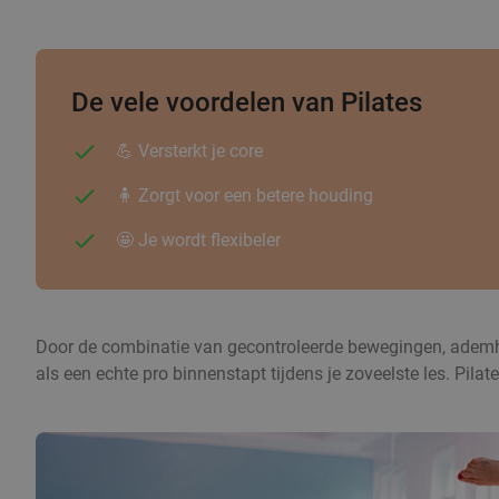
De vele voordelen van Pilates
💪 Versterkt je core
🧍 Zorgt voor een betere houding
🤩 Je wordt flexibeler
Door de combinatie van gecontroleerde bewegingen, ademhalin
als een echte pro binnenstapt tijdens je zoveelste les. Pila