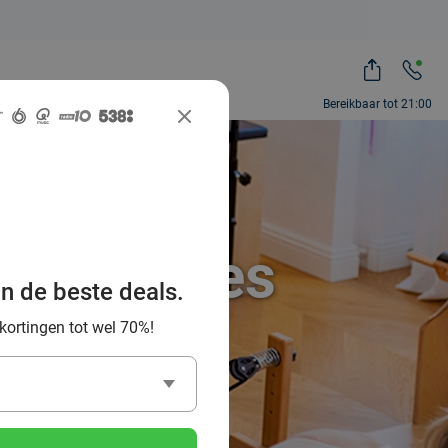
Bereikbaar tot 21:00
Pilates-les
an de beste deals.
e kust
 kortingen tot wel 70%!