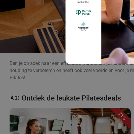
Ben je op zoek naar een effectieve manier om je lichaam ster
houding te verbeteren en heeft ook veel voordelen voor je
Pilates!
Ontdek de leukste Pilatesdeals
🤸🏻
71%