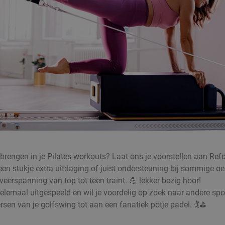
anbrengen in je Pilates-workouts? Laat ons je voorstellen aan Re
 een stukje extra uitdaging of juist ondersteuning bij sommige
eerspanning van top tot teen traint. 💪 lekker bezig hoor!
l helemaal uitgespeeld en wil je voordelig op zoek naar andere spo
rsen van je golfswing tot aan een fanatiek potje padel. 🏌️⛳