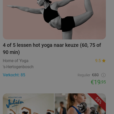
4 of 5 lessen hot yoga naar keuze (60, 75 of
90 min)
Home of Yoga
9.5
's-Hertogenbosch
Verkocht: 85
€80
Regulier
€19
,95
55%