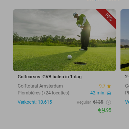
93%
Golfcursus: GVB halen in 1 dag
2
Golftotaal Amsterdam
9.7
G
Plombières (+24 locaties)
42 min.
P
Verkocht: 10.615
€135
V
Regulier
€9
,95