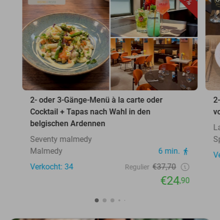
2- oder 3-Gänge-Menü à la carte oder
2
Cocktail + Tapas nach Wahl in den
v
belgischen Ardennen
L
Seventy malmedy
S
Malmedy
6 min.
V
Verkocht: 34
€37,70
Regulier
€24
,90