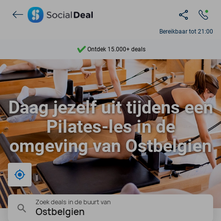
Bereikbaar tot 21:00
Ontdek 15.000+ deals
7 dagen per week beschikbaar
10+ miljoen leden
Daag jezelf uit tijdens een
9,4
Pilates-les in de
Ontdek 15.000+ deals
omgeving van Ostbelgien
Bij mij in de buurt
Zoek deals in de buurt van
Ostbelgien