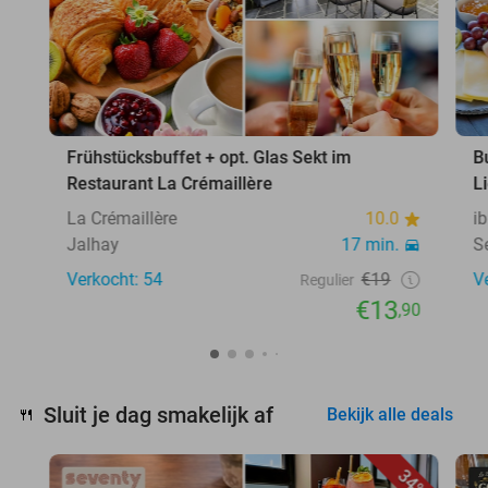
Frühstücksbuffet + opt. Glas Sekt im
B
Restaurant La Crémaillère
L
La Crémaillère
10.0
i
Jalhay
17 min.
S
Verkocht: 54
€19
V
Regulier
€13
,90
Sluit je dag smakelijk af
🍴
Bekijk alle deals
34%