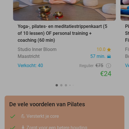
Yoga-, pilates- en meditatiestrippenkaart (5
P
of 10 lessen) OF personal training +
S
coaching (60 min)
F
Studio Inner Bloom
10.0
F
Maastricht
57 min.
B
Verkocht: 40
€75
V
Regulier
€24
De vele voordelen van Pilates
💪 Versterkt je core
🧍 Zorgt voor een betere houding