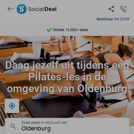
Bereikbaar tot 23:00
Ontdek 15.000+ deals
7 dagen per week beschikbaar
10+ miljoen leden
Daag jezelf uit tijdens een
9,4
Pilates-les in de
Ontdek 15.000+ deals
omgeving van Oldenburg
Bij mij in de buurt
Zoek deals in de buurt van
Oldenburg