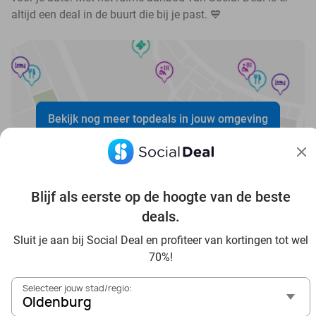
altijd een deal in de buurt die bij je past. 💙
Bekijk nog meer topdeals in jouw omgeving
Blijf als eerste op de hoogte van de beste
deals.
Voordelig genieten in Oldenburg: haal deal-inspiratie uit
Sluit je aan bij Social Deal en profiteer van kortingen tot wel
onze blogs
70%!
In die Sauna in Oldenburg und Umgebung
Selecteer jouw stad/regio:
Tagesausflug zum Movie Park Germany mit Rabatt, von
Oldenburg
Oldenburg aus