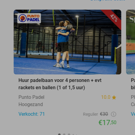
42%
Huur padelbaan voor 4 personen + evt
P
rackets en ballen (1 of 1,5 uur)
b
Punto Padel
10.0
P
Hoogezand
C
Verkocht: 71
€30
V
Regulier
€17
,50