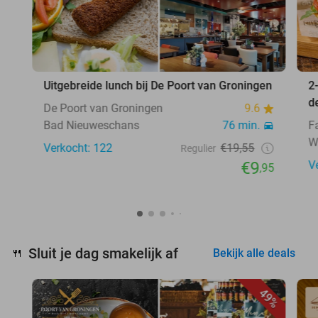
Uitgebreide lunch bij De Poort van Groningen
2
d
De Poort van Groningen
9.6
Bad Nieuweschans
76 min.
F
W
Verkocht: 122
€19,55
Regulier
€9
V
,95
Sluit je dag smakelijk af
🍴
Bekijk alle deals
49%