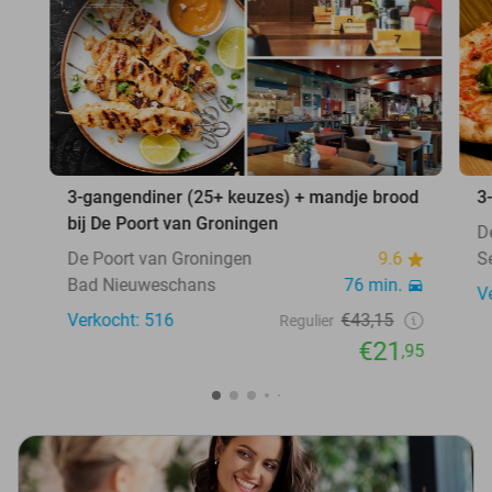
3-gangendiner (25+ keuzes) + mandje brood
3
bij De Poort van Groningen
D
De Poort van Groningen
9.6
S
Bad Nieuweschans
76 min.
V
Verkocht: 516
€43,15
Regulier
€21
,95