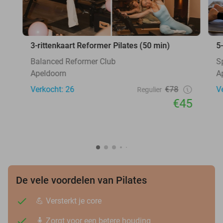
3-rittenkaart Reformer Pilates (50 min)
5
Balanced Reformer Club
S
Apeldoorn
A
Verkocht: 26
€78
V
Regulier
€45
De vele voordelen van Pilates
💪 Versterkt je core
🧍 Zorgt voor een betere houding