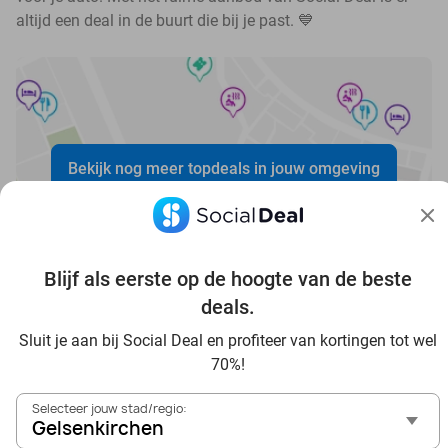
altijd een deal in de buurt die bij je past. 💙
Bekijk nog meer topdeals in jouw omgeving
Blijf als eerste op de hoogte van de beste
deals.
Voordelig genieten in Gelsenkirchen: haal deal-inspiratie
Sluit je aan bij Social Deal en profiteer van kortingen tot wel
uit onze blogs
70%!
In die Sauna in Gelsenkirchen und Umgebung
Selecteer jouw stad/regio:
Tagesausflug zum Movie Park Germany mit Rabatt, von
Gelsenkirchen
Gelsenkirchen aus