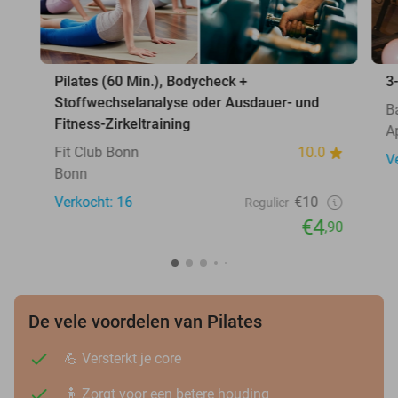
Pilates (60 Min.), Bodycheck +
3
Stoffwechselanalyse oder Ausdauer- und
B
Fitness-Zirkeltraining
A
Fit Club Bonn
10.0
V
Bonn
Verkocht: 16
€10
Regulier
€4
,90
De vele voordelen van Pilates
💪 Versterkt je core
🧍 Zorgt voor een betere houding