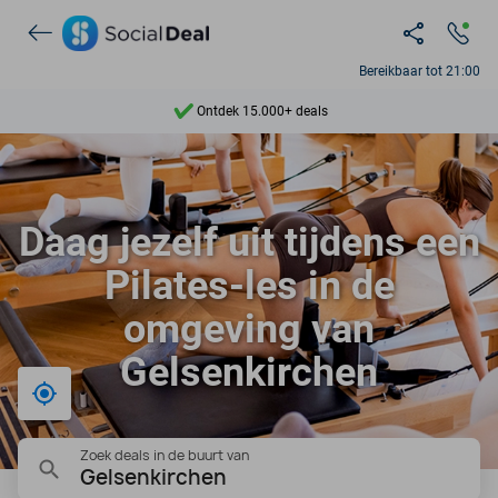
Bereikbaar tot 21:00
Ontdek 15.000+ deals
7 dagen per week beschikbaar
10+ miljoen leden
Daag jezelf uit tijdens een
9,4
Pilates-les in de
Ontdek 15.000+ deals
omgeving van
Gelsenkirchen
Bij mij in de buurt
Zoek deals in de buurt van
Gelsenkirchen