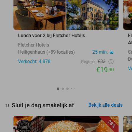
Lunch voor 2 bij Fletcher Hotels
F
A
Fletcher Hotels
Heiligenhaus (+89 locaties)
25 min.
C
D
Verkocht: 4.878
€33
Regulier
€19
V
,90
Sluit je dag smakelijk af
🍴
Bekijk alle deals
28%