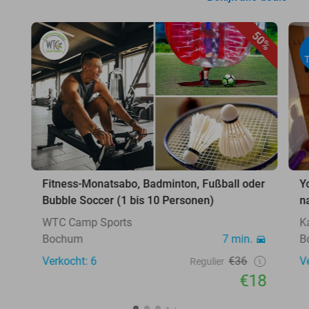
50%
Fitness-Monatsabo, Badminton, Fußball oder
Y
Bubble Soccer (1 bis 10 Personen)
n
WTC Camp Sports
K
Bochum
7 min.
B
Verkocht: 6
€36
V
Regulier
€18