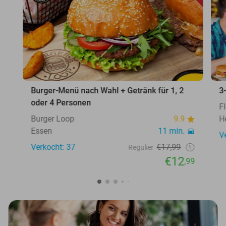
Burger-Menü nach Wahl + Getränk für 1, 2
3
oder 4 Personen
F
Burger Loop
9.9
H
Essen
11 min.
V
Verkocht: 37
€17,99
Regulier
€12
,99