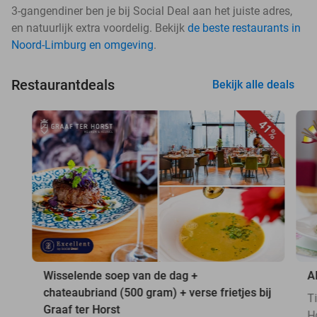
3-gangendiner ben je bij Social Deal aan het juiste adres,
en natuurlijk extra voordelig. Bekijk
de beste restaurants in
Noord-Limburg en omgeving
.
Restaurantdeals
Bekijk alle deals
41%
Wisselende soep van de dag +
A
chateaubriand (500 gram) + verse frietjes bij
T
Graaf ter Horst
H