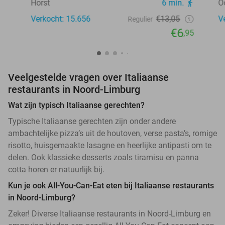
Horst
6 min.
O
Verkocht: 15.656
€13,05
V
Regulier
€6
,95
Veelgestelde vragen over Italiaanse
restaurants in Noord-Limburg
Wat zijn typisch Italiaanse gerechten?
Typische Italiaanse gerechten zijn onder andere
ambachtelijke pizza’s uit de houtoven, verse pasta’s, romige
risotto, huisgemaakte lasagne en heerlijke antipasti om te
delen. Ook klassieke desserts zoals tiramisu en panna
cotta horen er natuurlijk bij.
Kun je ook All-You-Can-Eat eten bij Italiaanse restaurants
in Noord-Limburg?
Zeker! Diverse Italiaanse restaurants in Noord-Limburg en