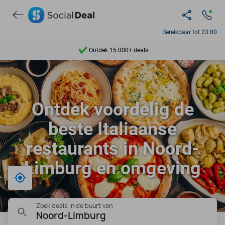
Bereikbaar tot 23:00
Ontdek 15.000+ deals
7 dagen per week beschikbaar
10+ miljoen leden
Ontdek voordelig de
9,4
beste Italiaanse
Ontdek 15.000+ deals
restaurants in Noord-
Limburg en omgeving
Bij mij in de buurt
Zoek deals in de buurt van
Noord-Limburg