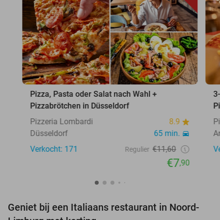
Pizza, Pasta oder Salat nach Wahl +
3
Pizzabrötchen in Düsseldorf
P
Pizzeria Lombardi
8.9
P
Düsseldorf
65 min.
A
Verkocht: 171
€11,60
V
Regulier
€7
,90
Geniet bij een Italiaans restaurant in Noord-