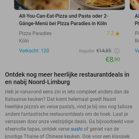
All-You-Can-Eat-Pizza und Pasta oder 2-
A
Gänge-Menü bei Pizza Paradies in Köln
P
Pizza Paradies
7.2
P
Köln
R
Verkocht: 120
€14,85
V
Regulier
€8
,90
Ontdek nog meer heerlijke restaurantdeals in
en nabij Noord-Limburg
Heb je vanavond eens zin in iets compleet anders dan de
Italiaanse keuken? Dat komt helemaal goed! Naast
heerlijke pizza’s en verse pasta’s, vind je bij ons nog talloze
andere fantastische restaurantdeals om de hoek. Laat je
verrassen door onze veelzijdige deals. Ga bijvoorbeeld voor
sfeervolle tapas, ontdek verse
sushi
of geniet van de
kruidige Thaise of Chinese keuken. Ook voor een klassiek