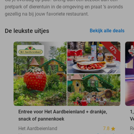
pretpark of dierentuin in de omgeving en praat ‘s avonds
gezellig na bij jouw favoriete restaurant.
De leukste uitjes
Bekijk alle deals
47%
Entree voor Het Aardbeienland + drankje,
1
snack of pannenkoek
V
Het Aardbeienland
7.8
R