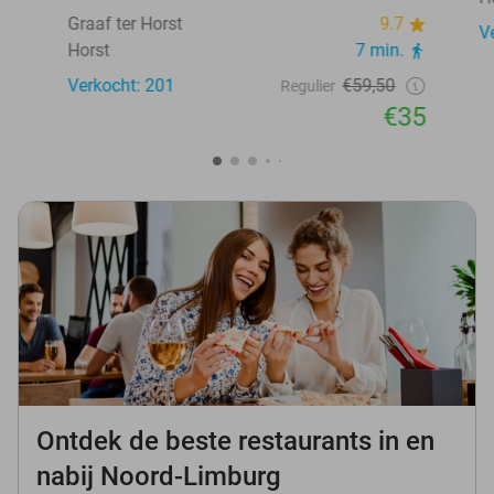
Graaf ter Horst
9.7
V
Horst
7 min.
Verkocht: 201
€59,50
Regulier
€35
Ontdek de beste restaurants in en
nabij Noord-Limburg