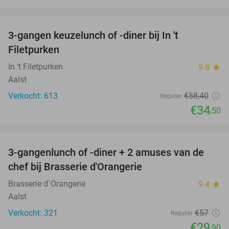
favorite_border
3-gangen keuzelunch of -diner bij In 't
41%
Filetpurken
In ‘t Filetpurken
9.8
star
Aalst
Verkocht: 613
€58
,40
Regulier
€34
,50
favorite_border
3-gangenlunch of -diner + 2 amuses van de
48%
chef bij Brasserie d'Orangerie
Brasserie d´Orangerie
9.4
star
Aalst
Verkocht: 321
€57
Regulier
€29
,90