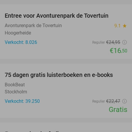
favorite_border
Entree voor Avonturenpark de Tovertuin
34%
Avonturenpark de Tovertuin
9.1
star
Hoogerheide
Verkocht: 8.026
€24
,95
Regulier
€16
,50
favorite_border
100%
75 dagen gratis luisterboeken en e-books
BookBeat
Stockholm
Verkocht: 39.250
€22
,47
Regulier
Gratis
favorite_border