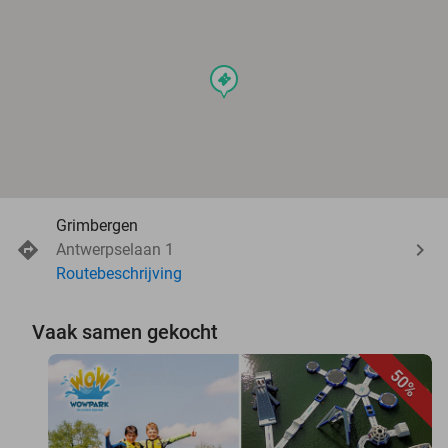
events
Grimbergen
Antwerpselaan 1
Routebeschrijving
Vaak samen gekocht
50%