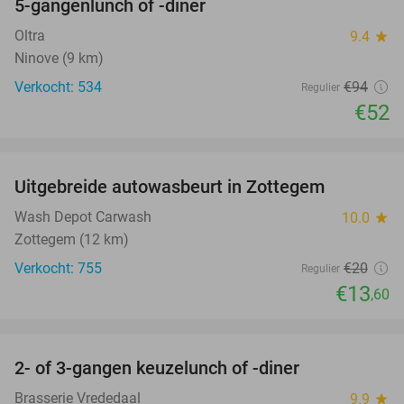
5-gangenlunch of -diner
45%
Oltra
9.4
star
Ninove (9 km)
Verkocht: 534
€94
Regulier
€52
favorite_border
Uitgebreide autowasbeurt in Zottegem
32%
Wash Depot Carwash
10.0
star
Zottegem (12 km)
Verkocht: 755
€20
Regulier
€13
,60
favorite_border
2- of 3-gangen keuzelunch of -diner
50%
Brasserie Vrededaal
9.9
star