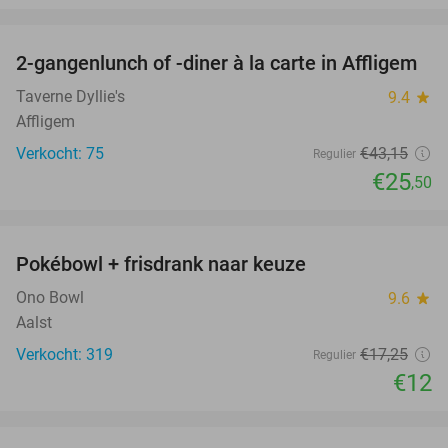
favorite_border
2-gangenlunch of -diner à la carte in Affligem
41%
Taverne Dyllie's
9.4
star
Affligem
Verkocht: 75
€43
,15
Regulier
€25
,50
favorite_border
Pokébowl + frisdrank naar keuze
30%
Ono Bowl
9.6
star
Aalst
Verkocht: 319
€17
,25
Regulier
€12
favorite_border