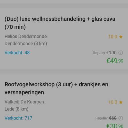
favorite_border
(Duo) luxe wellnessbehandeling + glas cava
50%
(70 min)
Helios Dendermonde
10.0
star
Dendermonde (8 km)
Verkocht: 48
€100
Regulier
€49
,99
favorite_border
Roofvogelworkshop (3 uur) + drankjes en
49%
versnaperingen
Valkerij De Kaproen
10.0
star
Lede (8 km)
Verkocht: 717
€60
Regulier
€30
,90