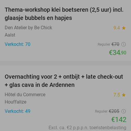
Thema-workshop klei boetseren (2,5 uur) incl.
50%
glaasje bubbels en hapjes
Den Atelier by Be Chick
9.4
star
Aalst
Verkocht: 70
€70
Regulier
€34
,90
favorite_border
Overnachting voor 2 + ontbijt + late check-out
31%
+ glas cava in de Ardennen
Hôtel du Commerce
7.5
star
Houffalize
Verkocht: 49
€205
Regulier
€142
Excl. ca. €2 p.p.p.n. toeristenbelasting