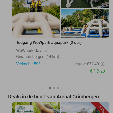
favorite_border
Toegang WoWpark aquapark (2 uur)
WoWpark Gavers
Geraardsbergen (14 km)
Verkocht: 593
€32
,40
Regulier
€16
,20
Deals in de buurt van Arenal Grimbergen
27%