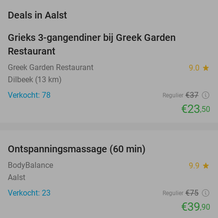
favorite_border
Deals in Aalst
Grieks 3-gangendiner bij Greek Garden
36%
Restaurant
Greek Garden Restaurant
9.0
star
Dilbeek (13 km)
Verkocht: 78
€37
Regulier
€23
,50
favorite_border
Ontspanningsmassage (60 min)
47%
BodyBalance
9.9
star
Aalst
Verkocht: 23
€75
Regulier
€39
,90