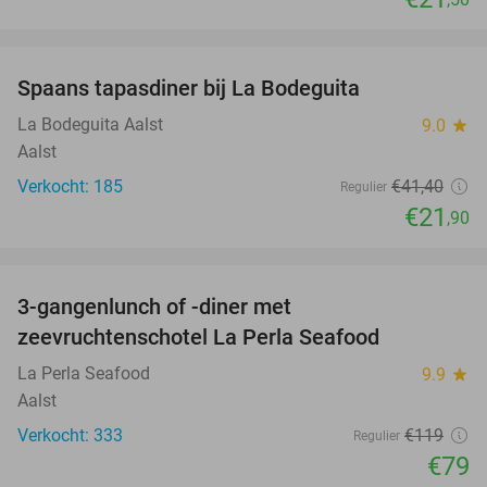
favorite_border
Spaans tapasdiner bij La Bodeguita
47%
La Bodeguita Aalst
9.0
star
Aalst
Verkocht: 185
€41
,40
Regulier
€21
,90
favorite_border
3-gangenlunch of -diner met
34%
zeevruchtenschotel La Perla Seafood
La Perla Seafood
9.9
star
Aalst
Verkocht: 333
€119
Regulier
€79