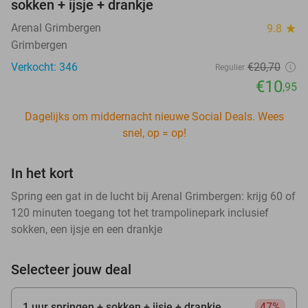
sokken + ijsje + drankje
Arenal Grimbergen
9.8
star
Grimbergen
Verkocht: 346
€20
,70
Regulier
€10
,95
Dagelijks om middernacht nieuwe Social Deals. Wees
snel, op = op!
In het kort
Spring een gat in de lucht bij Arenal Grimbergen: krijg 60 of
120 minuten toegang tot het trampolinepark inclusief
sokken, een ijsje en een drankje
Selecteer jouw deal
1 uur springen + sokken + ijsje + drankje
47%