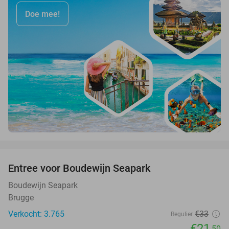
Doe mee!
favorite_border
Entree voor Boudewijn Seapark
35%
Boudewijn Seapark
Brugge
Verkocht: 3.765
€33
Regulier
€21
,50