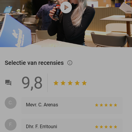
play_circle
Selectie van recensies
info_outlined
9,8
C.
Mevr. C. Arenas
F.
Dhr. F. Erritouni