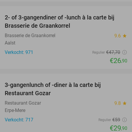
favorite_border
2- of 3-gangendiner of -lunch à la carte bij
44%
Brasserie de Graankorrel
Brasserie de Graankorrel
9.6
star
Aalst
Verkocht: 971
€47
,70
Regulier
€26
,90
favorite_border
3-gangenlunch of -diner à la carte bij
49%
Restaurant Gozar
Restaurant Gozar
9.8
star
Erpe-Mere
Verkocht: 717
€59
Regulier
€29
,90