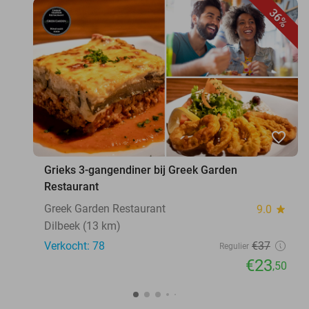
36%
favorite_border
Grieks 3-gangendiner bij Greek Garden
Restaurant
Greek Garden Restaurant
9.0
star
Dilbeek (13 km)
Verkocht: 78
€37
Regulier
€23
,50