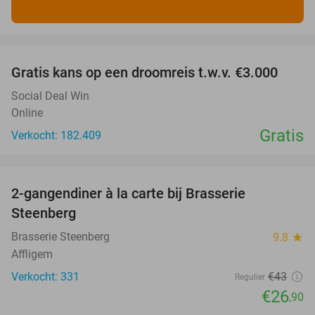
favorite_border
Gratis kans op een droomreis t.w.v. €3.000
Social Deal Win
Online
Gratis
Verkocht: 182.409
favorite_border
2-gangendiner à la carte bij Brasserie
37%
Steenberg
Brasserie Steenberg
9.8
star
Affligem
Verkocht: 331
€43
Regulier
€26
,90