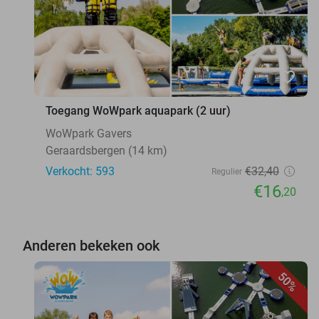
favorite_border
Toegang WoWpark aquapark (2 uur)
WoWpark Gavers
Geraardsbergen (14 km)
Verkocht: 593
€32
,40
Regulier
€16
,20
Anderen bekeken ook
50%