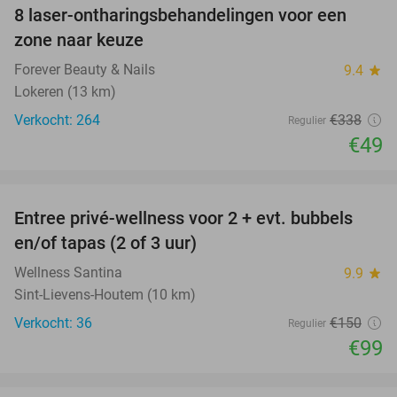
8 laser-ontharingsbehandelingen voor een
86%
zone naar keuze
Forever Beauty & Nails
9.4
star
Lokeren (13 km)
Verkocht: 264
€338
Regulier
€49
favorite_border
Entree privé-wellness voor 2 + evt. bubbels
34%
en/of tapas (2 of 3 uur)
Wellness Santina
9.9
star
Sint-Lievens-Houtem (10 km)
Verkocht: 36
€150
Regulier
€99
favorite_border