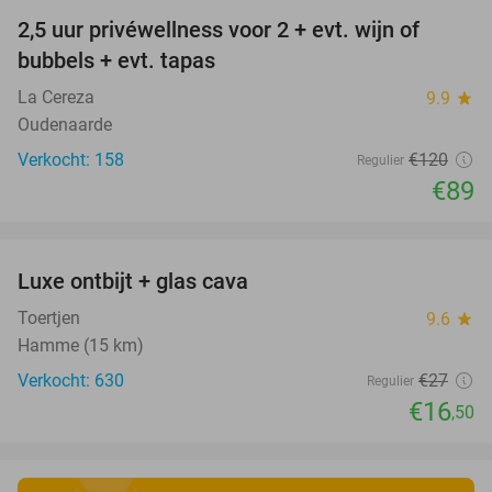
2,5 uur privéwellness voor 2 + evt. wijn of
26%
bubbels + evt. tapas
La Cereza
9.9
star
Oudenaarde
Verkocht: 158
€120
Regulier
€89
favorite_border
Luxe ontbijt + glas cava
39%
Toertjen
9.6
star
Hamme (15 km)
Verkocht: 630
€27
Regulier
€16
,50