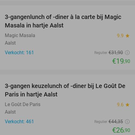
favorite_border
3-gangenlunch of -diner à la carte bij Magic
38%
Masala in hartje Aalst
Magic Masala
9.9
star
Aalst
Verkocht: 161
€31
,90
Regulier
€19
,90
favorite_border
3-gangen keuzelunch of -diner bij Le Goût De
39%
Paris in hartje Aalst
Le Goût De Paris
9.6
star
Aalst
Verkocht: 461
€44
,35
Regulier
€26
,90