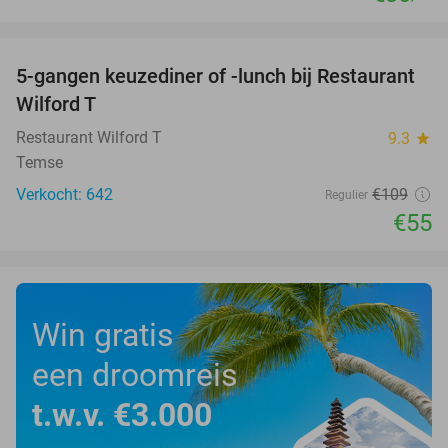
favorite_border
5-gangen keuzediner of -lunch bij Restaurant
50%
Wilford T
Restaurant Wilford T
9.3
star
Temse
Verkocht: 642
€109
Regulier
€55
Win gratis
een droomreis
t.w.v. €3.000