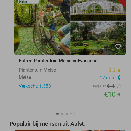
favorite_border
Entree Plantentuin Meise volwassene
Plantentuin Meise
9.6
star
Meise
12 min.
directions_walk
Verkocht: 1.358
€15
Regulier
€10
,90
Populair bij mensen uit Aalst: