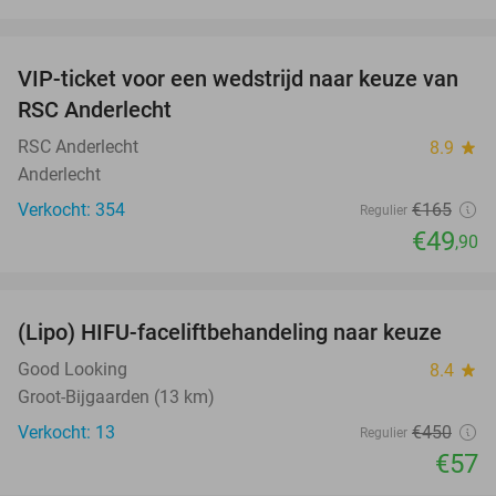
favorite_border
VIP-ticket voor een wedstrijd naar keuze van
70%
RSC Anderlecht
RSC Anderlecht
8.9
star
Anderlecht
Verkocht: 354
€165
Regulier
€49
,90
favorite_border
(Lipo) HIFU-faceliftbehandeling naar keuze
87%
Good Looking
8.4
star
Groot-Bijgaarden (13 km)
Verkocht: 13
€450
Regulier
€57