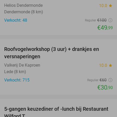
Helios Dendermonde
10.0
star
Dendermonde (8 km)
Verkocht: 48
€100
Regulier
€49
,99
favorite_border
Roofvogelworkshop (3 uur) + drankjes en
49%
versnaperingen
Valkerij De Kaproen
10.0
star
Lede (8 km)
Verkocht: 715
€60
Regulier
€30
,90
favorite_border
5-gangen keuzediner of -lunch bij Restaurant
50%
Wilford T