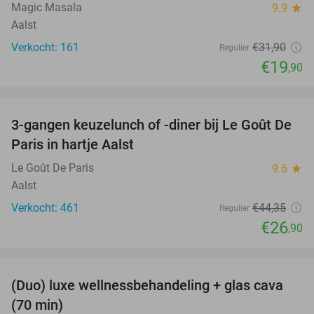
Magic Masala
9.9
star
Aalst
Verkocht: 161
€31
,90
Regulier
€19
,90
favorite_border
3-gangen keuzelunch of -diner bij Le Goût De
39%
Paris in hartje Aalst
Le Goût De Paris
9.6
star
Aalst
Verkocht: 461
€44
,35
Regulier
€26
,90
favorite_border
(Duo) luxe wellnessbehandeling + glas cava
50%
(70 min)