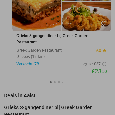
favorite_border
Grieks 3-gangendiner bij Greek Garden
Restaurant
Greek Garden Restaurant
9.0
star
Dilbeek (13 km)
Verkocht: 78
€37
Regulier
€23
,50
favorite_border
Deals in Aalst
Grieks 3-gangendiner bij Greek Garden
36%
Restaurant