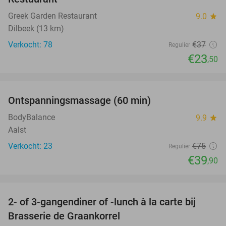
Greek Garden Restaurant
9.0
star
Dilbeek (13 km)
Verkocht: 78
€37
Regulier
€23
,50
favorite_border
Ontspanningsmassage (60 min)
47%
BodyBalance
9.9
star
Aalst
Verkocht: 23
€75
Regulier
€39
,90
favorite_border
2- of 3-gangendiner of -lunch à la carte bij
44%
Brasserie de Graankorrel