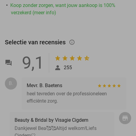
Koop zonder zorgen, want jouw aankoop is 100%
verzekerd (meer info)
Selectie van recensies
info_outlined
9,1
255
B.
Mevr. B. Baetens
heel tevreden over de professioneleen
efficiënte zorg.
Beauty & Bridal by Visagie Cigdem
Dankjewel Bea🥰🥰Altijd welkom!Liefs
Cigdem🤍