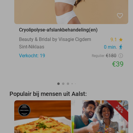
favorite_border
Cryolipolyse-afslankbehandeling(en)
Beauty & Bridal by Visagie Cigdem
9.1
star
Sint-Niklaas
0 min.
directions_walk
Verkocht: 19
€180
Regulier
€39
Populair bij mensen uit Aalst:
36%