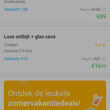
Oudenaarde
Verkocht: 158
€120
Regulier
€89
favorite_border
Luxe ontbijt + glas cava
39%
Toertjen
9.5
star
Hamme (15 km)
Verkocht: 614
€27
Regulier
€16
,50
Ontdek de leukste
zomervakantiedeals
!