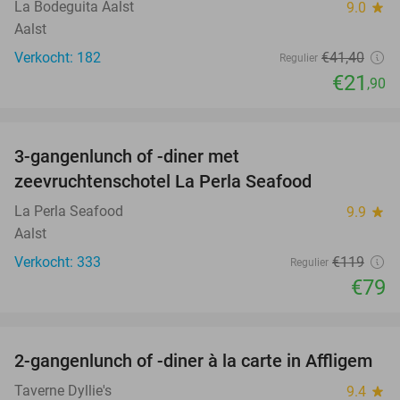
La Bodeguita Aalst
9.0
star
Aalst
Verkocht: 182
€41
,40
Regulier
€21
,90
favorite_border
3-gangenlunch of -diner met
34%
zeevruchtenschotel La Perla Seafood
La Perla Seafood
9.9
star
Aalst
Verkocht: 333
€119
Regulier
€79
favorite_border
2-gangenlunch of -diner à la carte in Affligem
41%
Taverne Dyllie's
9.4
star