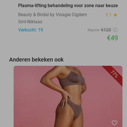
Plasma-lifting behandeling voor zone naar keuze
Beauty & Bridal by Visagie Cigdem
9.1
star
Sint-Niklaas
Verkocht: 19
€120
Regulier
€49
Anderen bekeken ook
77%
favorite_border