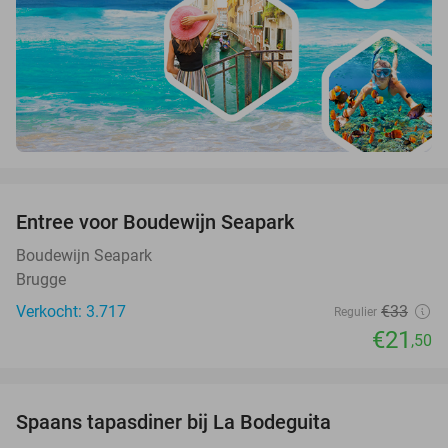
favorite_border
Entree voor Boudewijn Seapark
35%
Boudewijn Seapark
Brugge
Verkocht: 3.717
€33
Regulier
€21
,50
favorite_border
Spaans tapasdiner bij La Bodeguita
47%