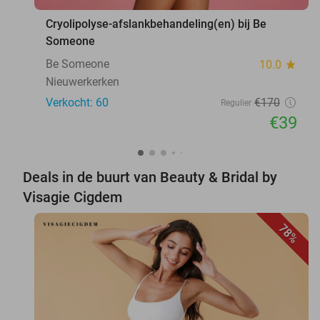
Cryolipolyse-afslankbehandeling(en) bij Be
Someone
Be Someone
10.0
star
Nieuwerkerken
Verkocht: 60
€170
Regulier
€39
Deals in de buurt van Beauty & Bridal by
Visagie Cigdem
78%