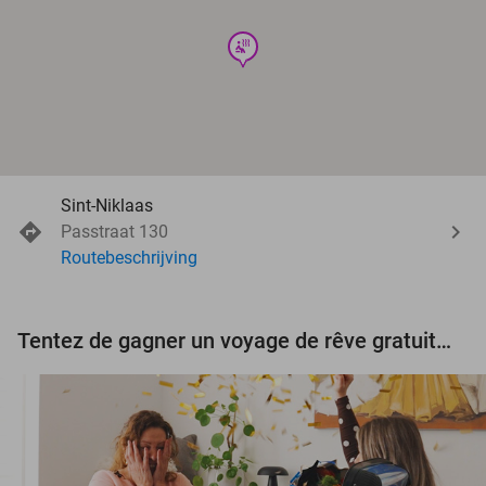
wellness
Sint-Niklaas
Passtraat 130
Routebeschrijving
Tentez de gagner un voyage de rêve gratuit d'une valeur de 3.000 € !