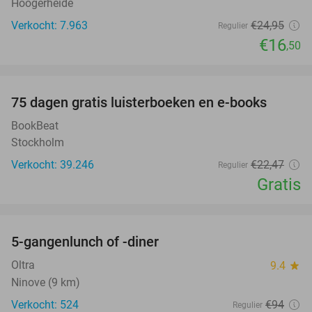
Hoogerheide
Verkocht: 7.963
€24
,95
Regulier
€16
,50
favorite_border
100%
75 dagen gratis luisterboeken en e-books
BookBeat
Stockholm
Verkocht: 39.246
€22
,47
Regulier
Gratis
favorite_border
5-gangenlunch of -diner
45%
Oltra
9.4
star
Ninove (9 km)
Verkocht: 524
€94
Regulier