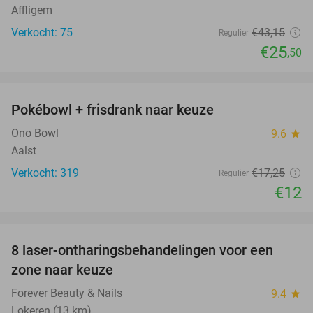
Affligem
Verkocht: 75
€43
,15
Regulier
€25
,50
favorite_border
Pokébowl + frisdrank naar keuze
30%
Ono Bowl
9.6
star
Aalst
Verkocht: 319
€17
,25
Regulier
€12
favorite_border
8 laser-ontharingsbehandelingen voor een
86%
zone naar keuze
Forever Beauty & Nails
9.4
star
Lokeren (13 km)