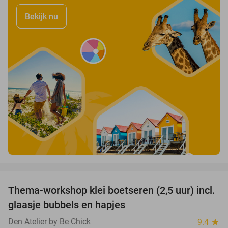
Bekijk nu
favorite_border
Thema-workshop klei boetseren (2,5 uur) incl.
50%
glaasje bubbels en hapjes
Den Atelier by Be Chick
9.4
star