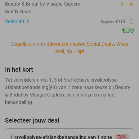
Beauty & Bridal by Visagie Cigdem
9.1
star
Sint-Niklaas
Verkocht: 5
€180
Regulier
€39
Dagelijks om middernacht nieuwe Social Deals. Wees
snel, op = op!
In het kort
Vet verwijderen met 1, 3 of 5 effectieve cryolipolyse-
afslankbehandeling(en) van 1 zone naar keuze bij Beauty
& Bridal by Visagie Cigdem: een pijnloze en veilige
behandeling
Selecteer jouw deal
1 cryolipolyse-afslankbehandeling van 1 zone
78%