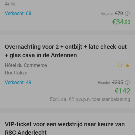
Aalst
Verkocht: 68
€70
Regulier
€34
,90
favorite_border
Overnachting voor 2 + ontbijt + late check-out
31%
+ glas cava in de Ardennen
Hôtel du Commerce
7.5
star
Houffalize
Verkocht: 49
€205
Regulier
€142
Excl. ca. €2 p.p.p.n. toeristenbelasting
favorite_border
VIP-ticket voor een wedstrijd naar keuze van
70%
RSC Anderlecht