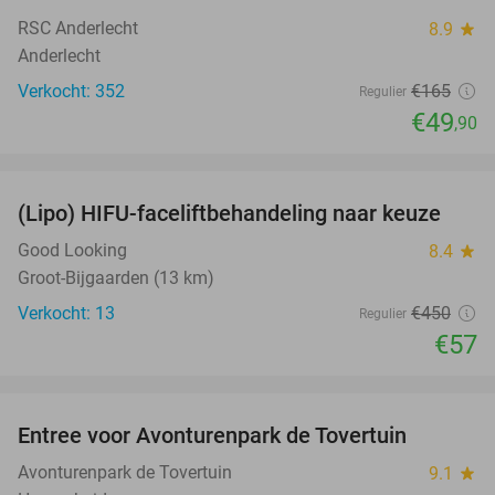
RSC Anderlecht
8.9
star
Anderlecht
Verkocht: 352
€165
Regulier
€49
,90
favorite_border
(Lipo) HIFU-faceliftbehandeling naar keuze
87%
Good Looking
8.4
star
Groot-Bijgaarden (13 km)
Verkocht: 13
€450
Regulier
€57
favorite_border
Entree voor Avonturenpark de Tovertuin
34%
Avonturenpark de Tovertuin
9.1
star