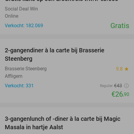
Social Deal Win
Online
Gratis
Verkocht: 182.069
favorite_border
2-gangendiner à la carte bij Brasserie
37%
Steenberg
Brasserie Steenberg
9.8
star
Affligem
Verkocht: 331
€43
Regulier
€26
,90
favorite_border
3-gangenlunch of -diner à la carte bij Magic
38%
Masala in hartje Aalst