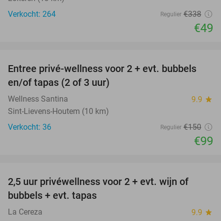
Verkocht: 264
€338
Regulier
€49
favorite_border
Entree privé-wellness voor 2 + evt. bubbels
34%
en/of tapas (2 of 3 uur)
Wellness Santina
9.9
star
Sint-Lievens-Houtem (10 km)
Verkocht: 36
€150
Regulier
€99
favorite_border
2,5 uur privéwellness voor 2 + evt. wijn of
26%
bubbels + evt. tapas
La Cereza
9.9
star