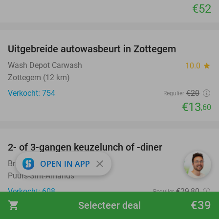
€52
favorite_border
Uitgebreide autowasbeurt in Zottegem
32%
Wash Depot Carwash
10.0
star
Zottegem (12 km)
Verkocht: 754
€20
Regulier
€13
,60
favorite_border
2- of 3-gangen keuzelunch of -diner
50%
close
OPEN IN APP
Brasserie Vrededaal
9.9
star
Puurs-Sint-Amands
Verkocht: 608
€29
,80
Regulier
€39
€14
shopping_cart
Selecteer deal
,90