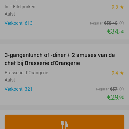
In ‘t Filetpurken
9.8
star
Aalst
Verkocht: 613
€58
,40
Regulier
€34
,50
favorite_border
3-gangenlunch of -diner + 2 amuses van de
48%
chef bij Brasserie d'Orangerie
Brasserie d´Orangerie
9.4
star
Aalst
Verkocht: 321
€57
Regulier
€29
,90