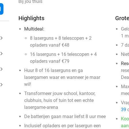
Bij jou thuis
l
Highlights
Grote
Multideal:
Gel
1 m
ard_arrow_right
8 laserguns + 8 telescopen + 2
opladers vanaf €48
7 d
ard_arrow_right
16 laserguns + 16 telescopen + 4
Niet
opladers vanaf €79
Res
ard_arrow_right
Huur 8 of 16 laserguns en ga
res
lasergamen waar en wanneer je maar
Dea
ard_arrow_right
wil!
Max
Transformeer jouw school, kantoor,
mee
clubhuis, huis of tuin tot een echte
Vra
lasergame-arena
39
o
De batterijen gaan maar liefst 8 uur mee
Koo
Inclusief opladers en per lasergun een
aan