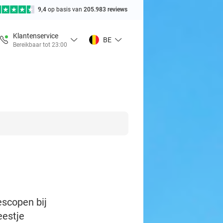
9,4
op basis van
205.983 reviews
Klantenservice
BE
Bereikbaar tot 23:00
escopen bij
eestje