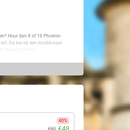
en? Huur dan 8 of 16 Phoenix-
wil. Ga los op een locatie naar
t. Ideaal voor een
! Je hebt geen vesten nodig: zowel de
. De Phoenix-laserguns schieten tot
ay en worden geleverd met telescopen
cht uur mee en je ontvangt ook twee
gt het pakket via een DPD-afhaalpunt
ket eenvoudig terug naar het DPD-
r zijn inbegrepen in de prijs. Geen
40%
€48
€80