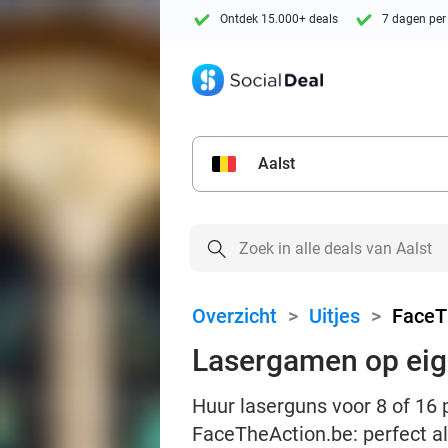
Ontdek 15.000+ deals
7 dagen per
Aalst
Overzicht
>
Uitjes
>
FaceT
Lasergamen op eige
Huur laserguns voor 8 of 16 p
FaceTheAction.be: perfect al