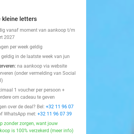
 kleine letters
dig vanaf moment van aankoop t/m
rt 2027
agen per week geldig
 geldig in de laatste week van jun
erveren:
na aankoop via website
erveren (onder vermelding van Social
l)
imaal 1 voucher per persoon +
rdere om cadeau te geven
gen over de deal? Bel:
+32 11 96 07
f WhatsApp met:
+32 11 96 07 39
p zonder zorgen, want jouw
koop is 100% verzekerd (meer info)