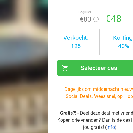
Regulier
€48
€80
Verkocht:
Korting
125
40%
shopping_cart
Selecteer deal
navi
Dagelijks om middernacht nieuw
Social Deals. Wees snel, op = op
Gratis?!
- Deel deze deal met vrien
Kopen drie vrienden? Dan is de deal
jou gratis! (
info
)