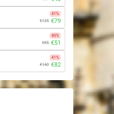
41%
€79
€135
40%
€51
€85
41%
€82
€140