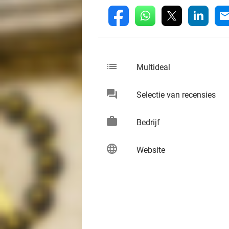
whatsapp
linkedin
fb
mai
list
keybo
Multideal
chat
keybo
Selectie van recensies
work
keybo
Bedrijf
language
keybo
Website