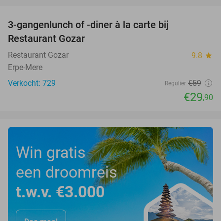
3-gangenlunch of -diner à la carte bij
49%
Restaurant Gozar
Restaurant Gozar
9.8
star
Erpe-Mere
Verkocht: 729
€59
Regulier
€29
,90
Win gratis
een droomreis
t.w.v. €3.000