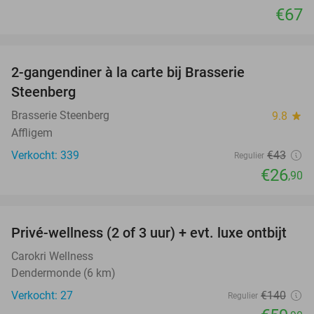
€67
favorite_border
2-gangendiner à la carte bij Brasserie
37%
Steenberg
Brasserie Steenberg
9.8
star
Affligem
Verkocht: 339
€43
Regulier
€26
,90
favorite_border
Privé-wellness (2 of 3 uur) + evt. luxe ontbijt
57%
Carokri Wellness
Dendermonde (6 km)
Verkocht: 27
€140
Regulier