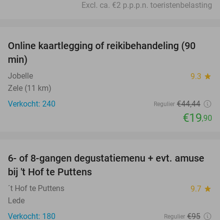
Excl. ca. €2 p.p.p.n. toeristenbelasting
favorite_border
Online kaartlegging of reikibehandeling (90
55%
min)
Jobelle
9.3
star
Zele (11 km)
Verkocht: 240
€44
,44
Regulier
€19
,90
favorite_border
6- of 8-gangen degustatiemenu + evt. amuse
29%
bij 't Hof te Puttens
´t Hof te Puttens
9.7
star
Lede
Verkocht: 180
€95
Regulier