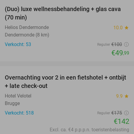
(Duo) luxe wellnessbehandeling + glas cava
50%
(70 min)
Helios Dendermonde
10.0
star
Dendermonde (8 km)
Verkocht: 53
€100
Regulier
€49
,99
favorite_border
Overnachting voor 2 in een fietshotel + ontbijt
19%
+ late check-out
Hotel Velotel
9.9
star
Brugge
Verkocht: 518
€175
Regulier
€142
Excl. ca. €4 p.p.p.n. toeristenbelasting