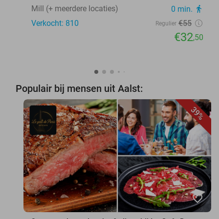
Mill (+ meerdere locaties)
0 min.
directions_walk
Verkocht: 810
€55
Regulier
€32
,50
Populair bij mensen uit Aalst:
39%
favorite_border