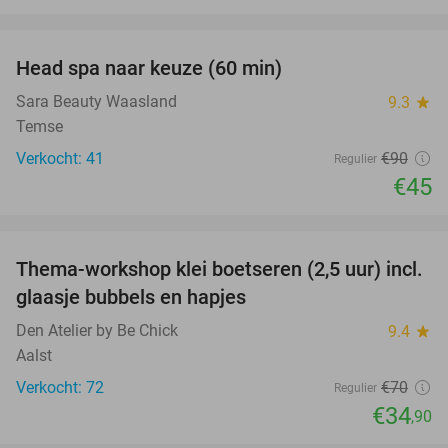
favorite_border
Head spa naar keuze (60 min)
50%
Sara Beauty Waasland
9.3
star
Temse
Verkocht: 41
€90
Regulier
€45
favorite_border
Thema-workshop klei boetseren (2,5 uur) incl.
50%
glaasje bubbels en hapjes
Den Atelier by Be Chick
9.4
star
Aalst
Verkocht: 72
€70
Regulier
€34
,90
favorite_border