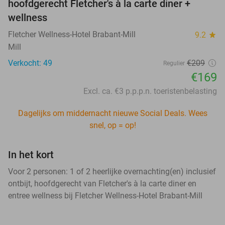
hoofdgerecht Fletcher's à la carte diner +
wellness
Fletcher Wellness-Hotel Brabant-Mill
9.2
star
Mill
Verkocht: 49
€209
Regulier
€169
Excl. ca. €3 p.p.p.n. toeristenbelasting
Dagelijks om middernacht nieuwe Social Deals. Wees
snel, op = op!
In het kort
Voor 2 personen: 1 of 2 heerlijke overnachting(en) inclusief
ontbijt, hoofdgerecht van Fletcher's à la carte diner en
entree wellness bij Fletcher Wellness-Hotel Brabant-Mill