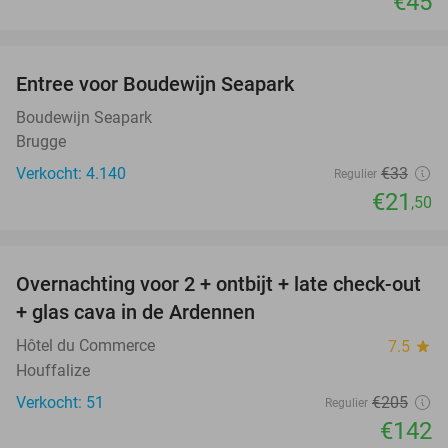
€45
favorite_border
Entree voor Boudewijn Seapark
35%
Boudewijn Seapark
Brugge
Verkocht: 4.140
€33
Regulier
€21
,50
favorite_border
Overnachting voor 2 + ontbijt + late check-out
31%
+ glas cava in de Ardennen
Hôtel du Commerce
7.5
star
Houffalize
Verkocht: 51
€205
Regulier
€142