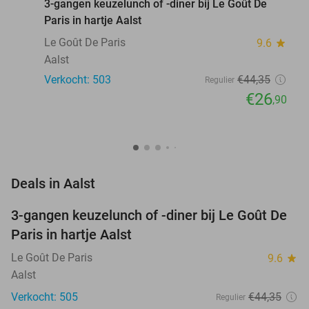
3-gangen keuzelunch of -diner bij Le Goût De
Paris in hartje Aalst
Le Goût De Paris
9.6
star
Aalst
Verkocht: 503
€44
,35
Regulier
€26
,90
favorite_border
Deals in Aalst
3-gangen keuzelunch of -diner bij Le Goût De
39%
Paris in hartje Aalst
Le Goût De Paris
9.6
star
Aalst
Verkocht: 505
€44
,35
Regulier