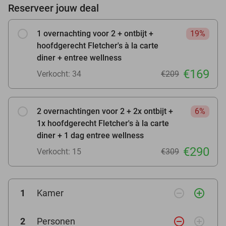
Reserveer jouw deal
1 overnachting voor 2 + ontbijt +
19%
hoofdgerecht Fletcher's à la carte
diner + entree wellness
€169
Verkocht: 34
€209
2 overnachtingen voor 2 + 2x ontbijt +
6%
1x hoofdgerecht Fletcher's à la carte
diner + 1 dag entree wellness
€290
Verkocht: 15
€309
remove_circle_outline
add_circle_outline
1
Kamer
remove_circle_outline
add_circle_outline
2
Personen