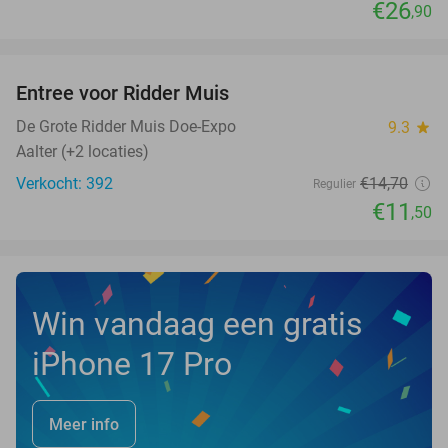
€26
,90
favorite_border
Entree voor Ridder Muis
22%
NEW
TODAY
De Grote Ridder Muis Doe-Expo
9.3
star
Aalter (+2 locaties)
Verkocht: 392
€14
,70
Regulier
€11
,50
Win vandaag een gratis
iPhone 17 Pro
Meer info