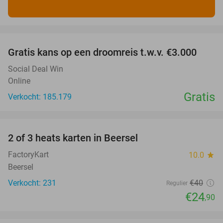
favorite_border
Gratis kans op een droomreis t.w.v. €3.000
Social Deal Win
Online
Gratis
Verkocht: 185.179
favorite_border
2 of 3 heats karten in Beersel
38%
FactoryKart
10.0
star
Beersel
Verkocht: 231
€40
Regulier
€24
,90
favorite_border