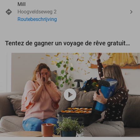
Mill
Hoogveldseweg 2
Routebeschrijving
Tentez de gagner un voyage de rêve gratuit d'une valeur de 3.000 € !
play_circle