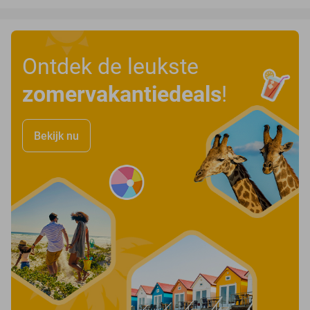
Ontdek de leukste
zomervakantiedeals
!
Bekijk nu