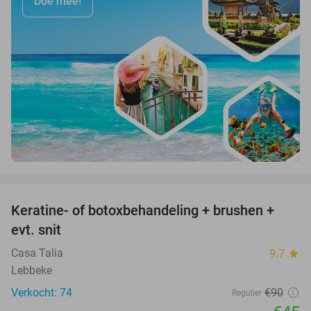
Doe mee!
favorite_border
Keratine- of botoxbehandeling + brushen +
50%
evt. snit
Casa Talia
9.7
star
Lebbeke
Verkocht: 74
€90
Regulier