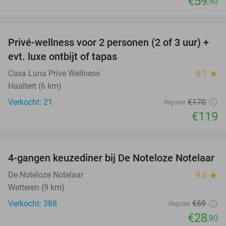
€59
,90
favorite_border
Privé-wellness voor 2 personen (2 of 3 uur) +
30%
evt. luxe ontbijt of tapas
Casa Luna Prive Wellness
9.7
star
Haaltert (6 km)
Verkocht: 21
€170
Regulier
€119
favorite_border
4-gangen keuzediner bij De Noteloze Notelaar
58%
De Noteloze Notelaar
9.0
star
Wetteren (9 km)
Verkocht: 388
€69
Regulier
€28
,90