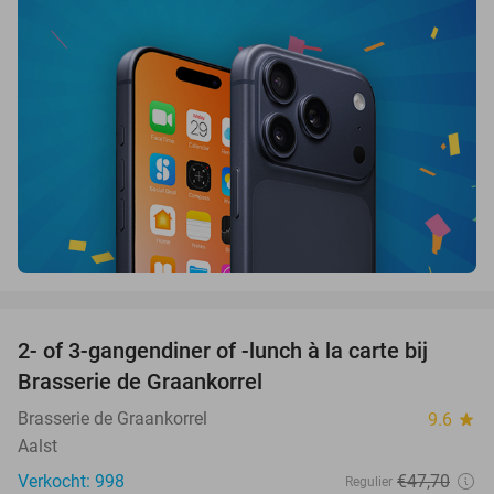
favorite_border
2- of 3-gangendiner of -lunch à la carte bij
44%
Brasserie de Graankorrel
Brasserie de Graankorrel
9.6
star
Aalst
Verkocht: 998
€47
,70
Regulier