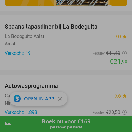
favorite_border
Spaans tapasdiner bij La Bodeguita
47%
La Bodeguita Aalst
9.0
star
Aalst
Verkocht: 191
€41
,40
Regulier
€21
,90
favorite_border
Autowasprogramma
32%
Carwash Dodane
9.6
star
close
OPEN IN APP
Ninove (+2 locaties) (9 km)
Verkocht: 1.893
€20
,50
Regulier
€13
Boek nu voor €169
,90
hotel
shopping_cart
Boek nu
navigate_next
per kamer, per nacht
favorite_border