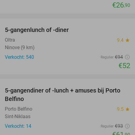
€26
,90
favorite_border
5-gangenlunch of -diner
45%
Oltra
9.4
star
Ninove (9 km)
Verkocht: 540
€94
Regulier
€52
favorite_border
5-gangendiner of -lunch + amuses bij Porto
33%
NEW
Belfino
TODAY
Porto Belfino
9.5
star
Sint-Niklaas
Verkocht: 14
€93
Regulier
€61
,90