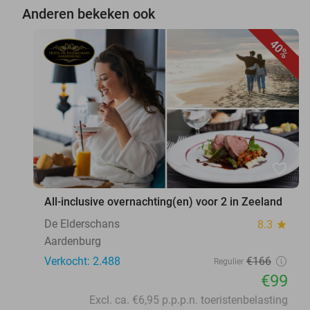
Anderen bekeken ook
40%
favorite_border
All-inclusive overnachting(en) voor 2 in Zeeland
De Elderschans
8.3
star
Aardenburg
Verkocht: 2.488
€166
Regulier
€99
Excl. ca. €6,95 p.p.p.n. toeristenbelasting