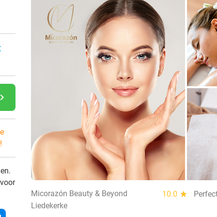
:
gate_next
e
!
den.
 voor
Micorazón Beauty & Beyond
10.0
star
Perfec
Liedekerke