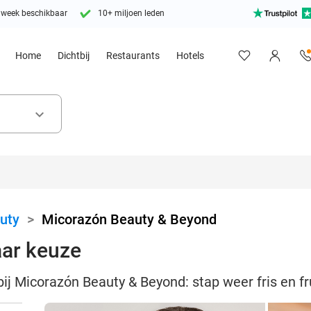
 week beschikbaar
10+ miljoen leden
Home
Dichtbij
Restaurants
Hotels
keyboard_arrow_down
uty
>
Micorazón Beauty & Beyond
ar keuze
j Micorazón Beauty & Beyond: stap weer fris en frui