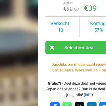
Regulier
€39
€90
Verkocht:
Korting
18
57%
shopping_cart
Selecteer deal
navi
Dagelijks om middernacht nieuw
Social Deals. Wees snel, op = op
Gratis?!
- Deel deze deal met vrien
Kopen drie vrienden? Dan is de deal
jou gratis! (
info
)