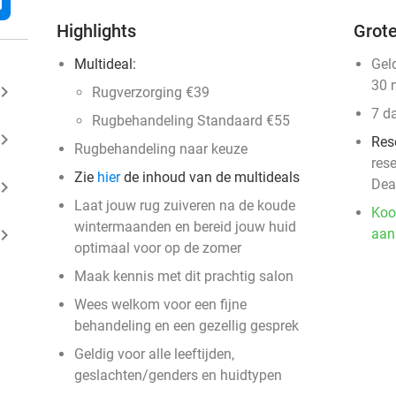
l
Highlights
Grote
Multideal:
Gel
30 
ard_arrow_right
Rugverzorging €39
7 d
Rugbehandeling Standaard €55
ard_arrow_right
Res
Rugbehandeling naar keuze
res
Zie
hier
de inhoud van de multideals
Dea
ard_arrow_right
Laat jouw rug zuiveren na de koude
Koo
wintermaanden en bereid jouw huid
ard_arrow_right
aan
optimaal voor op de zomer
Maak kennis met dit prachtig salon
Wees welkom voor een fijne
behandeling en een gezellig gesprek
Geldig voor alle leeftijden,
geslachten/genders en huidtypen