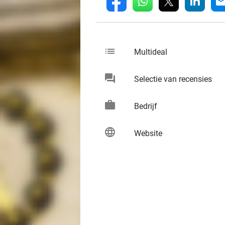
whatsapp
linkedin
fb
mai
list
keybo
Multideal
chat
keybo
Selectie van recensies
work
keybo
Bedrijf
language
keybo
Website