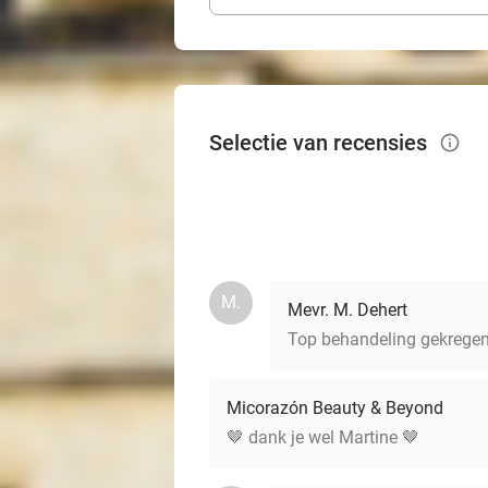
Selectie van recensies
info_outlined
M.
Mevr. M. Dehert
Top behandeling gekregen.
Micorazón Beauty & Beyond
🤎 dank je wel Martine 🤎