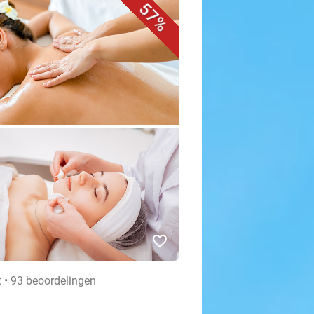
57%
favorite_border
t • 93 beoordelingen