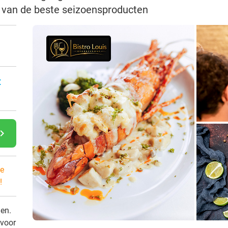
 van de beste seizoensproducten
:
gate_next
e
!
den.
 voor