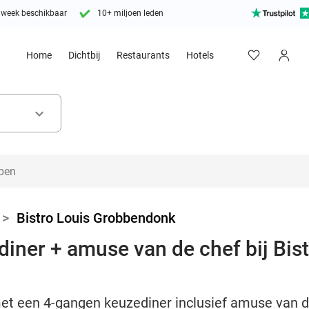
 week beschikbaar
10+ miljoen leden
Home
Dichtbij
Restaurants
Hotels
keyboard_arrow_down
>
Bistro Louis Grobbendonk
iner + amuse van de chef bij Bist
et een 4-gangen keuzediner inclusief amuse van de 