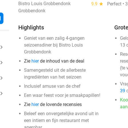
Bistro Louis Grobbendonk
9.9
star
Perfect • 
Grobbendonk
l
Highlights
Grote
Geniet van een zalig 4-gangen
Gel
seizoensdiner bij Bistro Louis
13 
ard_arrow_right
Grobbendonk
Res
Zie
hier
de inhoud van de deal
rese
ard_arrow_right
(te 
Samengesteld uit de allerbeste
vou
ingrediënten van het seizoen
ard_arrow_right
Vra
Inclusief amuse van de chef
39
o
ard_arrow_right
Een waar feest voor je smaakpapillen!
Koo
Zie
hier
de lovende recensies
aan
Beleef een onvergetelijke avond uit in
een intiem en fijn restaurant met
aperobar