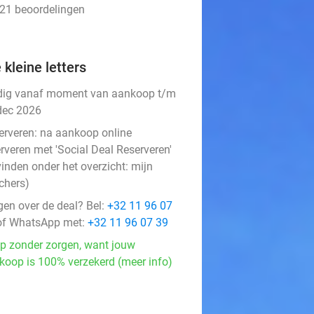
321 beoordelingen
 kleine letters
dig vanaf moment van aankoop t/m
dec 2026
erveren:
na aankoop online
rveren met 'Social Deal Reserveren'
vinden onder het overzicht:
mijn
chers
)
gen over de deal? Bel:
+32 11 96 07
f WhatsApp met:
+32 11 96 07 39
p zonder zorgen, want jouw
koop is 100% verzekerd (meer info)