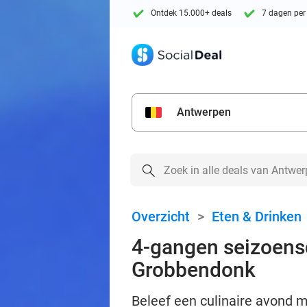
Ontdek 15.000+ deals
7 dagen per
Antwerpen
Overzicht
>
Eten & Drinken
4-gangen seizoensd
Grobbendonk
Beleef een culinaire avond m