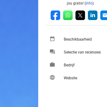
jou gratis! (
info
)
whatsapp
linkedin
fb
mai
date_range
keybo
Beschikbaarheid
chat
keybo
Selectie van recensies
work
keybo
Bedrijf
language
keybo
Website