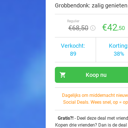
Grobbendonk: zalig genieten
Regulier
€42
€68
,50
,50
Verkocht:
Korting
89
38%
shopping_cart
Koop nu
navi
Dagelijks om middernacht nieuw
Social Deals. Wees snel, op = op
Gratis?!
- Deel deze deal met vrien
Kopen drie vrienden? Dan is de deal