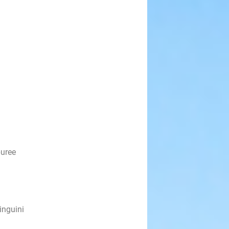
puree
inguini