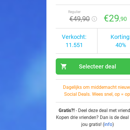
Regulier
€29
€49
,90
,90
Verkocht:
Korting
11.551
40%
shopping_cart
Selecteer deal
navi
Dagelijks om middernacht nieuw
Social Deals. Wees snel, op = op
Gratis?!
- Deel deze deal met vrien
Kopen drie vrienden? Dan is de deal
jou gratis! (
info
)