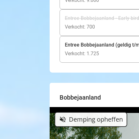
Verkocht: 9.000
Entree Bobbejaanland - Early bird
Verkocht: 700
Entree Bobbejaanland (geldig t/m
Verkocht: 1.725
Bobbejaanland
Demping opheffen
volume_off