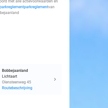
oord met alle actievoorwaarden en
parkreglement
parkreglement
van
bejaanland
Bobbejaanland
Lichtaart
Olensteenweg 45
Routebeschrijving