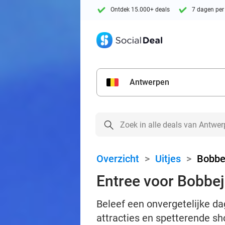
Ontdek 15.000+ deals
7 dagen per
Antwerpen
Overzicht
>
Uitjes
>
Bobbe
Entree voor Bobbe
Beleef een onvergetelijke da
attracties en spetterende s