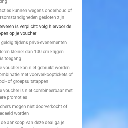
king
racties kunnen wegens onderhoud of
rsomstandigheden gesloten zijn
rveren is verplicht: volg hiervoor de
ppen op je voucher
t geldig tijdens privé-evenementen
deren kleiner dan 100 cm krijgen
tis toegang
e voucher kan niet gebruikt worden
combinatie met voorverkooptickets of
ool- of groepsuitstappen
e voucher is niet combineerbaar met
ere promoties
chers mogen niet doorverkocht of
gedeeld worden
 de aankoop van deze deal ga je