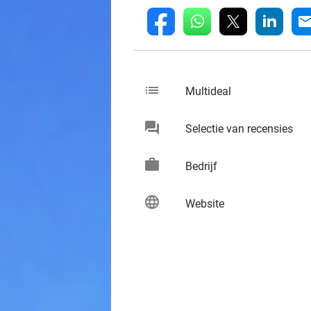
whatsapp
linkedin
fb
mai
list
keybo
Multideal
chat
keybo
Selectie van recensies
work
keybo
Bedrijf
language
keybo
Website