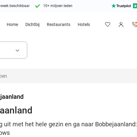
 week beschikbaar
10+ miljoen leden
Home
Dichtbij
Restaurants
Hotels
keyboard_arrow_down
jaanland
jaanland
g uit met het hele gezin en ga naar Bobbejaanland
hows