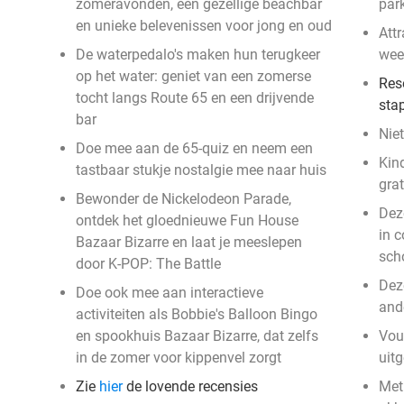
zomeravonden, een gezellige beachbar
par
en unieke belevenissen voor jong en oud
Att
De waterpedalo's maken hun terugkeer
wee
op het water: geniet van een zomerse
Rese
tocht langs Route 65 en een drijvende
sta
bar
Nie
Doe mee aan de 65-quiz en neem een
Kin
tastbaar stukje nostalgie mee naar huis
gra
Bewonder de Nickelodeon Parade,
Dez
ontdek het gloednieuwe Fun House
in 
Bazaar Bizarre en laat je meeslepen
sch
door K-POP: The Battle
Dez
Doe ook mee aan interactieve
and
activiteiten als Bobbie's Balloon Bingo
en spookhuis Bazaar Bizarre, dat zelfs
Vou
in de zomer voor kippenvel zorgt
uit
Zie
hier
de lovende recensies
Met