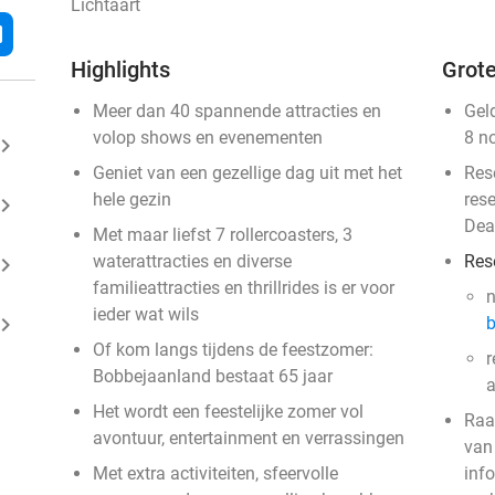
Lichtaart
l
Highlights
Grote
Meer dan 40 spannende attracties en
Gel
volop shows en evenementen
8 n
ard_arrow_right
Geniet van een gezellige dag uit met het
Res
hele gezin
res
ard_arrow_right
Dea
Met maar liefst 7 rollercoasters, 3
waterattracties en diverse
Res
ard_arrow_right
familieattracties en thrillrides is er voor
ieder wat wils
ard_arrow_right
b
Of kom langs tijdens de feestzomer:
r
Bobbejaanland bestaat 65 jaar
a
Het wordt een feestelijke zomer vol
Raa
avontuur, entertainment en verrassingen
van
Met extra activiteiten, sfeervolle
inf