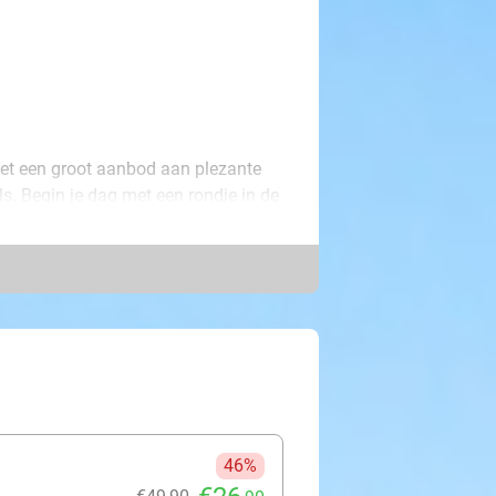
et een groot aanbod aan plezante
wils. Begin je dag met een rondje in de
in Fury. In deze triple launch
de lucht in. Ideaal voor waaghalzen!
 kijk je je ogen uit: dompel je
ekers als Speedy Bob en Revolution.
er je die nodig hebt. Stap aan boord
n. Fan van grote hoogtes en nog
s van je leven! De allerkleinste
 één van de vele speeltuinen die je
46%
ol avontuur in 't plezantste land: