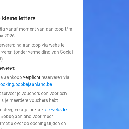
 kleine letters
dig vanaf moment van aankoop t/m
ov 2026
erveren:
na aankoop via website
erveren (onder vermelding van Social
l)
erveren
:
na aankoop
verplicht
reserveren via
ooking.bobbejaanland.be
eserveer je vouchers één voor één
ls je meerdere vouchers hebt
dpleeg vóór je bezoek
de website
 Bobbejaanland voor meer
ormatie over de openingstijden en