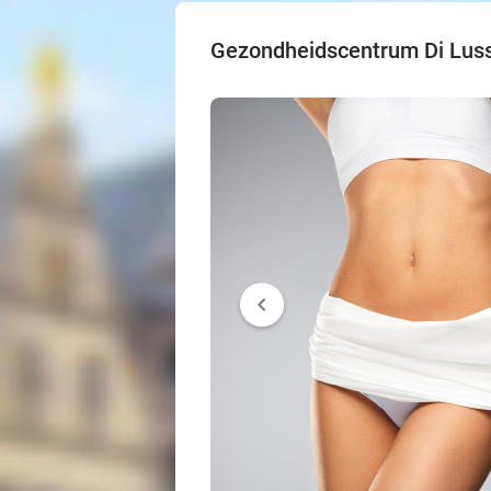
Gezondheidscentrum Di Lus
chevron_left