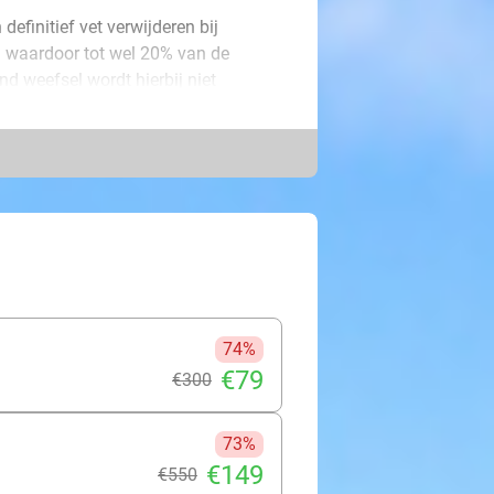
finitief vet verwijderen bij
 waardoor tot wel 20% van de
nd weefsel wordt hierbij niet
jnloos. Jij ziet er na afloop
 verbluffend resultaat. Jij hebt bij je
20 bij 15 cm. Kies bijvoorbeeld voor
innenkant dijen, buitenkant dijen,
.
74%
€79
€300
73%
€149
€550