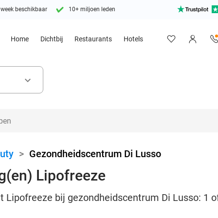
 week beschikbaar
10+ miljoen leden
Home
Dichtbij
Restaurants
Hotels
keyboard_arrow_down
uty
>
Gezondheidscentrum Di Lusso
g(en) Lipofreeze
et Lipofreeze bij gezondheidscentrum Di Lusso: 1 