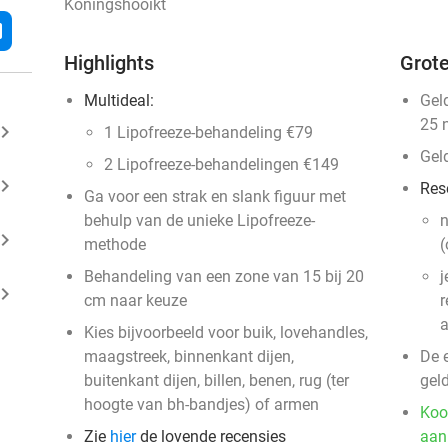
Koningshooikt
l
Highlights
Grote
Multideal:
Gel
25 
ard_arrow_right
1 Lipofreeze-behandeling €79
Gel
2 Lipofreeze-behandelingen €149
ard_arrow_right
Res
Ga voor een strak en slank figuur met
behulp van de unieke Lipofreeze-
n
ard_arrow_right
methode
(
Behandeling van een zone van 15 bij 20
j
ard_arrow_right
cm naar keuze
r
a
Kies bijvoorbeeld voor buik, lovehandles,
maagstreek, binnenkant dijen,
De 
buitenkant dijen, billen, benen, rug (ter
gel
hoogte van bh-bandjes) of armen
Koo
Zie
hier
de lovende recensies
aan