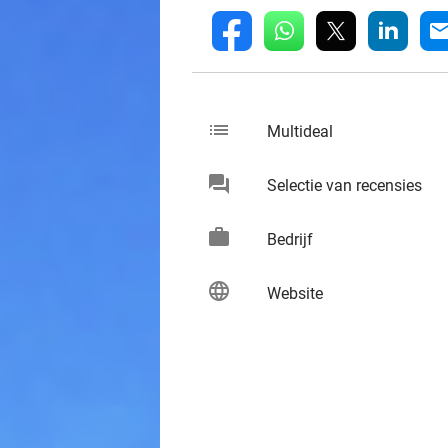
whatsapp
linkedin
fb
mai
list
keybo
Multideal
chat
keybo
Selectie van recensies
work
keybo
Bedrijf
language
keybo
Website