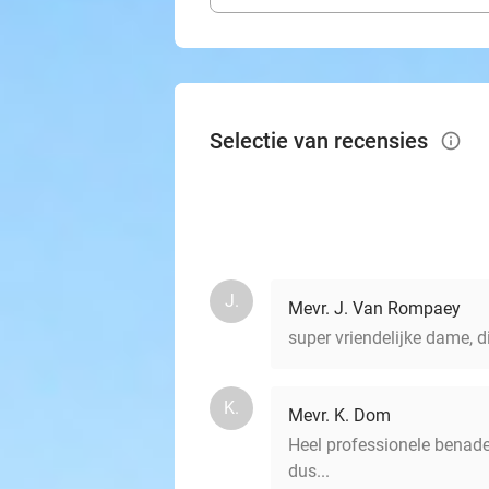
Selectie van recensies
info_outlined
J.
Mevr. J. Van Rompaey
super vriendelijke dame, di
K.
Mevr. K. Dom
Heel professionele benader
dus...