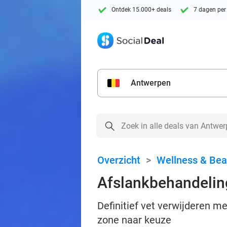
Ontdek 15.000+ deals
7 dagen per
Antwerpen
Overzicht
>
Wellness & Bea
Afslankbehandelin
Definitief vet verwijderen m
zone naar keuze