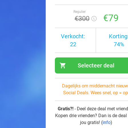
Regulier
€79
€300
Verkocht:
Korting
22
74%
shopping_cart
Selecteer deal
navi
Dagelijks om middernacht nieuw
Social Deals. Wees snel, op = op
Gratis?!
- Deel deze deal met vrien
Kopen drie vrienden? Dan is de deal
jou gratis! (
info
)