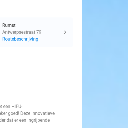
Rumst
Antwerpsestraat 79
Routebeschrijving
et een HIFU-
eker goed! Deze innovatieve
der dat er een ingrijpende