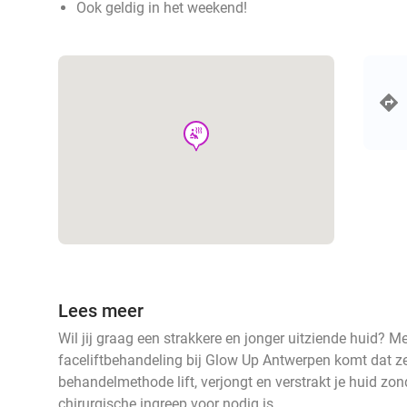
Ook geldig in het weekend!
wellness
Lees meer
Wil jij graag een strakkere en jonger uitziende huid? M
faceliftbehandeling bij Glow Up Antwerpen komt dat z
behandelmethode lift, verjongt en verstrakt je huid zon
chirurgische ingreep voor nodig is.