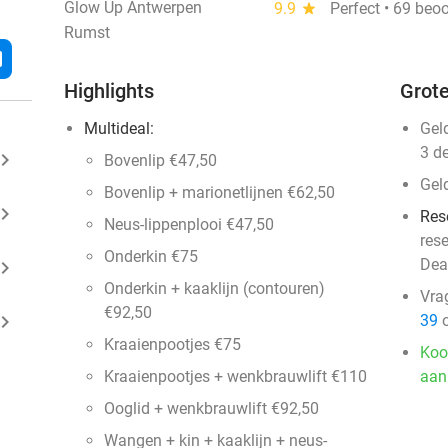
Glow Up Antwerpen
9.9
star
Perfect • 69 beo
Rumst
l
Highlights
Grote
Multideal:
Gel
3 d
ard_arrow_right
Bovenlip €47,50
Gel
Bovenlip + marionetlijnen €62,50
ard_arrow_right
Res
Neus-lippenplooi €47,50
res
Onderkin €75
Dea
ard_arrow_right
Onderkin + kaaklijn (contouren)
Vra
€92,50
ard_arrow_right
39
o
Kraaienpootjes €75
Koo
Kraaienpootjes + wenkbrauwlift €110
aan
Ooglid + wenkbrauwlift €92,50
Wangen + kin + kaaklijn + neus-