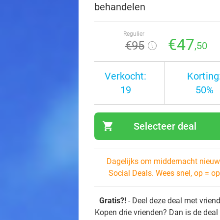
behandelen
Regulier
€47
€95
,50
Verkocht:
Korting
19
50%
shopping_cart
Selecteer deal
navi
Dagelijks om middernacht nieuw
Social Deals. Wees snel, op = op
Gratis?!
- Deel deze deal met vrien
Kopen drie vrienden? Dan is de deal