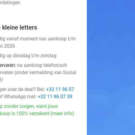
ordelingen
 kleine letters
dig vanaf moment van aankoop t/m
ec 2026
dig op dinsdag t/m zondag
erveren:
na aankoop telefonisch
erveren (onder vermelding van Social
l)
gen over de deal? Bel:
+32 11 96 07
f WhatsApp met:
+32 11 96 07 39
p zonder zorgen, want jouw
koop is 100% verzekerd (meer info)