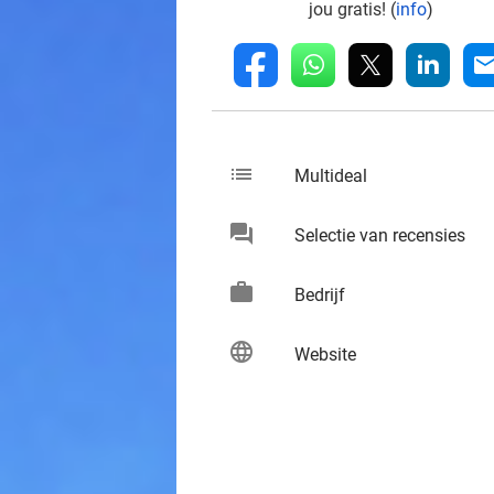
jou gratis! (
info
)
whatsapp
linkedin
fb
mai
list
keybo
Multideal
chat
keybo
Selectie van recensies
work
keybo
Bedrijf
language
keybo
Website