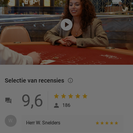
play_circle
Selectie van recensies
info_outlined
9,6
186
W.
Herr W. Snelders