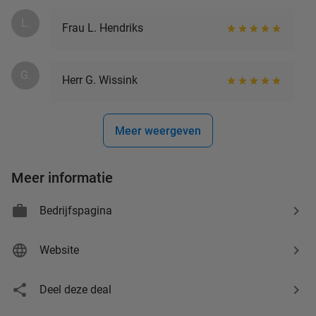
L.
Frau L. Hendriks
G.
Herr G. Wissink
Meer weergeven
Meer informatie
Bedrijfspagina
Website
Deel deze deal