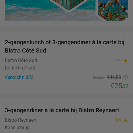
favorite_border
2-gangenlunch of 3-gangendiner à la carte bij
39%
Bistro Côté Sud
Bistro Côté Sud
9.9
star
Kontich (7 km)
Verkocht: 832
€41
,50
Regulier
€25
,50
favorite_border
3-gangendiner à la carte bij Bistro Reynaert
35%
Bistro Reynaert
9.9
star
Kapellebrug