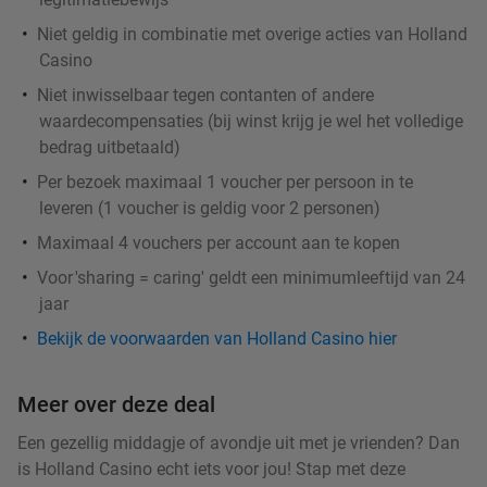
Niet geldig in combinatie met overige acties van Holland
Casino
Niet inwisselbaar tegen contanten of andere
waardecompensaties (bij winst krijg je wel het volledige
bedrag uitbetaald)
Per bezoek maximaal 1 voucher per persoon in te
leveren (1 voucher is geldig voor 2 personen)
Maximaal 4 vouchers per account aan te kopen
Voor
'sharing = caring'
geldt een minimumleeftijd van 24
jaar
Bekijk de voorwaarden van Holland Casino hier
Meer over deze deal
Een gezellig middagje of avondje uit met je vrienden? Dan
is Holland Casino echt iets voor jou! Stap met deze