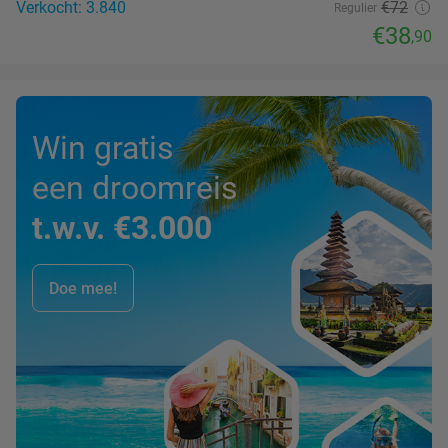
Verkocht: 3.840
€72
Regulier
€38
,90
Win gratis
een droomreis
t.w.v. €3.000
Doe mee!