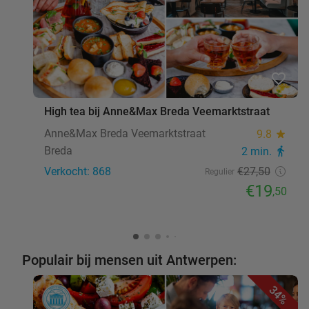
favorite_border
High tea bij Anne&Max Breda Veemarktstraat
Anne&Max Breda Veemarktstraat
9.8
star
Breda
2 min.
directions_walk
Verkocht: 868
€27
,50
Regulier
€19
,50
Populair bij mensen uit Antwerpen:
34%