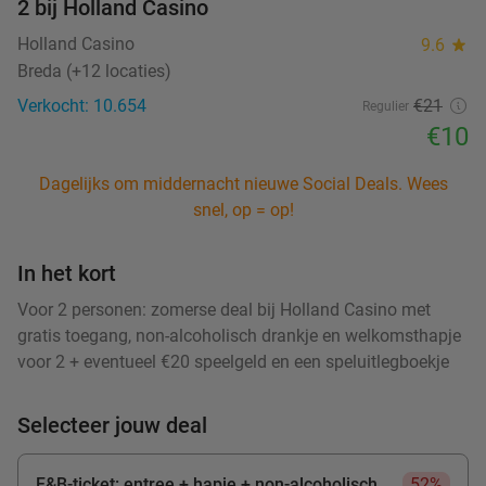
2 bij Holland Casino
Holland Casino
9.6
star
Breda (+12 locaties)
Verkocht: 10.654
€21
Regulier
€10
Dagelijks om middernacht nieuwe Social Deals. Wees
snel, op = op!
In het kort
Voor 2 personen: zomerse deal bij Holland Casino met
gratis toegang, non-alcoholisch drankje en welkomsthapje
voor 2 + eventueel €20 speelgeld en een speluitlegboekje
Selecteer jouw deal
F&B-ticket: entree + hapje + non-alcoholisch
52%