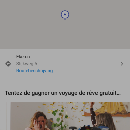
sport
Ekeren
Slijkweg 5
Routebeschrijving
Tentez de gagner un voyage de rêve gratuit d'une valeur de 3.000 € !