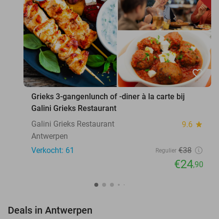
favorite_border
Grieks 3-gangenlunch of -diner à la carte bij
Galini Grieks Restaurant
Galini Grieks Restaurant
9.6
star
Antwerpen
Verkocht: 61
€38
Regulier
€24
,90
favorite_border
Deals in Antwerpen