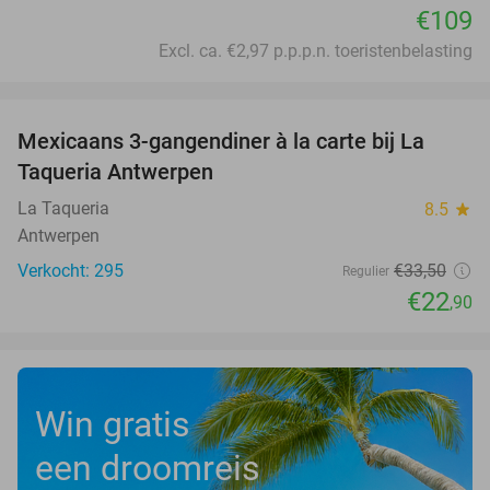
€109
Excl. ca. €2,97 p.p.p.n. toeristenbelasting
favorite_border
Mexicaans 3-gangendiner à la carte bij La
32%
Taqueria Antwerpen
La Taqueria
8.5
star
Antwerpen
Verkocht: 295
€33
,50
Regulier
€22
,90
Win gratis
een droomreis