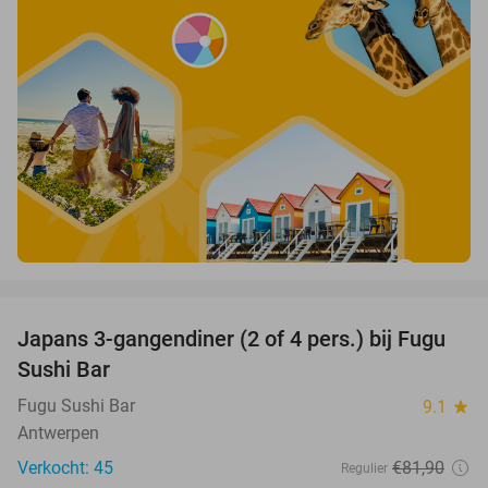
favorite_border
Japans 3-gangendiner (2 of 4 pers.) bij Fugu
46%
Sushi Bar
Fugu Sushi Bar
9.1
star
Antwerpen
Verkocht: 45
€81
,90
Regulier