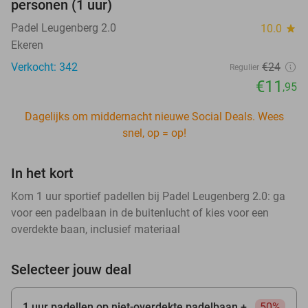
personen (1 uur)
Padel Leugenberg 2.0
10.0
star
Ekeren
Verkocht: 342
€24
Regulier
€11
,95
Dagelijks om middernacht nieuwe Social Deals. Wees
snel, op = op!
In het kort
Kom 1 uur sportief padellen bij Padel Leugenberg 2.0: ga
voor een padelbaan in de buitenlucht of kies voor een
overdekte baan, inclusief materiaal
Selecteer jouw deal
1 uur padellen op niet-overdekte padelbaan +
50%