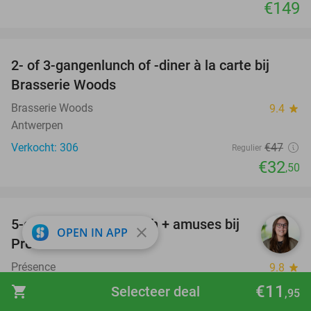
€149
favorite_border
2- of 3-gangenlunch of -diner à la carte bij
31%
Brasserie Woods
Brasserie Woods
9.4
star
Antwerpen
Verkocht: 306
€47
Regulier
€32
,50
favorite_border
5-gangendiner of -lunch + amuses bij
45%
close
OPEN IN APP
Présence
Présence
9.8
star
Schoten (8 km)
€11
shopping_cart
Selecteer deal
,95
Verkocht: 309
€72
Regulier