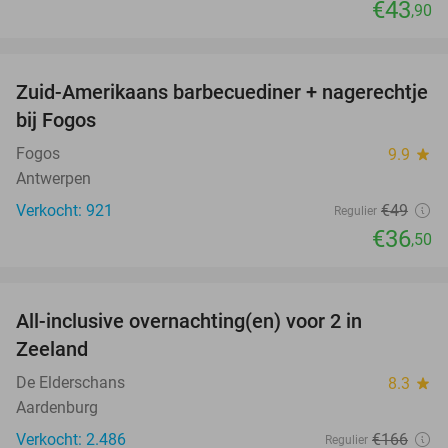
€43
,90
favorite_border
Zuid-Amerikaans barbecuediner + nagerechtje
26%
bij Fogos
Fogos
9.9
star
Antwerpen
Verkocht: 921
€49
Regulier
€36
,50
favorite_border
All-inclusive overnachting(en) voor 2 in
40%
Zeeland
De Elderschans
8.3
star
Aardenburg
Verkocht: 2.486
€166
Regulier