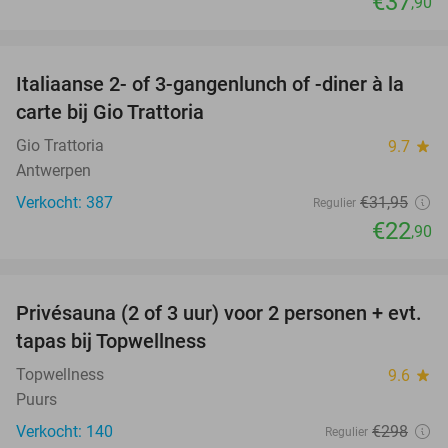
€37
,90
favorite_border
Italiaanse 2- of 3-gangenlunch of -diner à la
28%
carte bij Gio Trattoria
Gio Trattoria
9.7
star
Antwerpen
Verkocht: 387
€31
,95
Regulier
€22
,90
favorite_border
Privésauna (2 of 3 uur) voor 2 personen + evt.
50%
tapas bij Topwellness
Topwellness
9.6
star
Puurs
Verkocht: 140
€298
Regulier