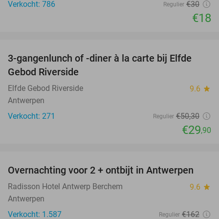
Verkocht: 786
€30
Regulier
€18
favorite_border
3-gangenlunch of -diner à la carte bij Elfde
41%
Gebod Riverside
Elfde Gebod Riverside
9.6
star
Antwerpen
Verkocht: 271
€50
,30
Regulier
€29
,90
favorite_border
Overnachting voor 2 + ontbijt in Antwerpen
33%
Radisson Hotel Antwerp Berchem
9.6
star
Antwerpen
Verkocht: 1.587
€162
Regulier