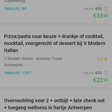
Kapellebrug
Verkocht: 84
€52
Regulier
€33
,90
favorite_border
Pizza/pasta naar keuze + drankje of cocktail,
28%
mocktail, voorgerecht of dessert bij V Modern
Italian
V Modern Italian - Antwerp Tower
9.6
star
Antwerpen
Verkocht: 1.561
€32
Regulier
€22
,90
favorite_border
Overnachting voor 2 + ontbijt + late check out
59%
+ toegang wellness in hartje Antwerpen