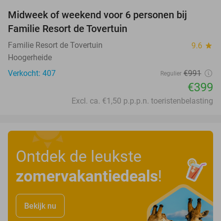
Midweek of weekend voor 6 personen bij
60%
Familie Resort de Tovertuin
Familie Resort de Tovertuin
9.6
star
Hoogerheide
Verkocht: 407
€991
Regulier
€399
Excl. ca. €1,50 p.p.p.n. toeristenbelasting
Ontdek de leukste
zomervakantiedeals
!
Bekijk nu