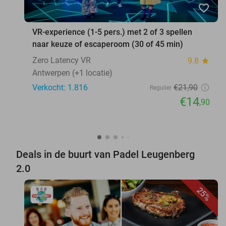
favorite_border
VR-experience (1-5 pers.) met 2 of 3 spellen
naar keuze of escaperoom (30 of 45 min)
Zero Latency VR
9.8
star
Antwerpen (+1 locatie)
Verkocht: 1.816
€21
,90
Regulier
€14
,90
Deals in de buurt van Padel Leugenberg
2.0
25%