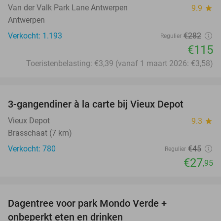
Van der Valk Park Lane Antwerpen
9.9
star
Antwerpen
Verkocht: 1.193
€282
Regulier
€115
Toeristenbelasting: €3,39 (vanaf 1 maart 2026: €3,58)
favorite_border
3-gangendiner à la carte bij Vieux Depot
38%
Vieux Depot
9.3
star
Brasschaat (7 km)
Verkocht: 780
€45
Regulier
€27
,95
favorite_border
Dagentree voor park Mondo Verde +
25%
onbeperkt eten en drinken