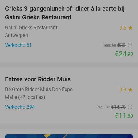
Grieks 3-gangenlunch of -diner à la carte bij
34%
Galini Grieks Restaurant
Galini Grieks Restaurant
9.6
star
Antwerpen
Verkocht: 61
€38
Regulier
€24
,90
favorite_border
Entree voor Ridder Muis
22%
NEW
TODAY
De Grote Ridder Muis Doe-Expo
9.3
star
Malle (+2 locaties)
Verkocht: 294
€14
,70
Regulier
€11
,50