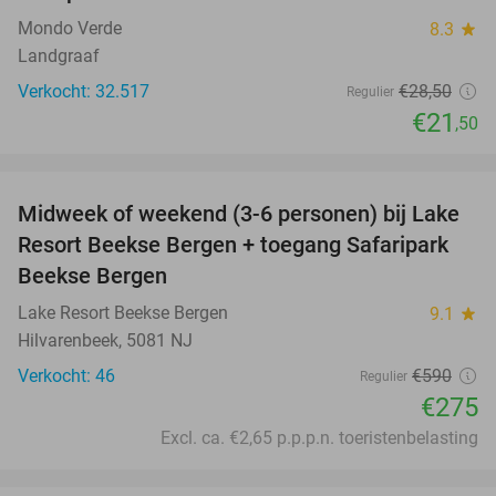
Mondo Verde
8.3
star
Landgraaf
Verkocht: 32.517
€28
,50
Regulier
€21
,50
favorite_border
Midweek of weekend (3-6 personen) bij Lake
53%
Resort Beekse Bergen + toegang Safaripark
Beekse Bergen
Lake Resort Beekse Bergen
9.1
star
Hilvarenbeek, 5081 NJ
Verkocht: 46
€590
Regulier
€275
Excl. ca. €2,65 p.p.p.n. toeristenbelasting
favorite_border