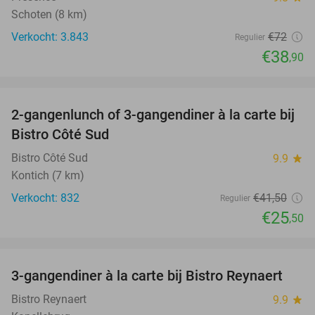
Schoten (8 km)
Verkocht: 3.843
€72
Regulier
€38
,90
favorite_border
2-gangenlunch of 3-gangendiner à la carte bij
39%
Bistro Côté Sud
Bistro Côté Sud
9.9
star
Kontich (7 km)
Verkocht: 832
€41
,50
Regulier
€25
,50
favorite_border
3-gangendiner à la carte bij Bistro Reynaert
35%
Bistro Reynaert
9.9
star