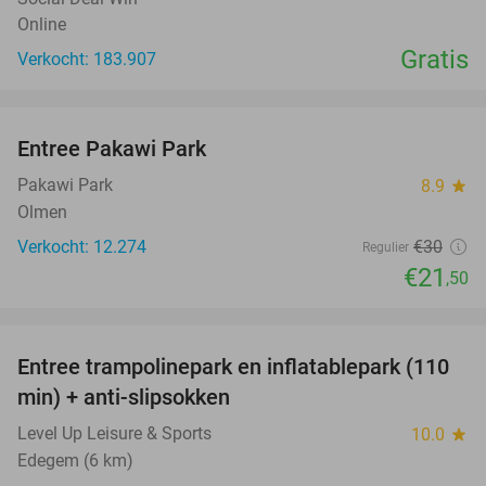
Online
Gratis
Verkocht: 183.907
favorite_border
Entree Pakawi Park
28%
Pakawi Park
8.9
star
Olmen
Verkocht: 12.274
€30
Regulier
€21
,50
favorite_border
Entree trampolinepark en inflatablepark (110
40%
min) + anti-slipsokken
Level Up Leisure & Sports
10.0
star
Edegem (6 km)