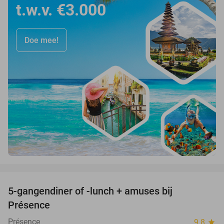
t.w.v. €3.000
Doe mee!
favorite_border
5-gangendiner of -lunch + amuses bij
46%
Présence
Présence
9.8
star