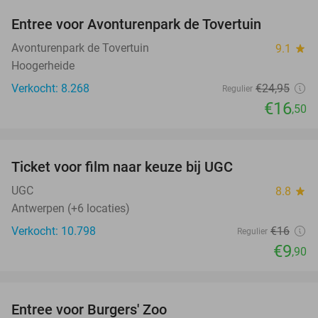
Entree voor Avonturenpark de Tovertuin
34%
Avonturenpark de Tovertuin
9.1
star
Hoogerheide
Verkocht: 8.268
€24
,95
Regulier
€16
,50
favorite_border
Ticket voor film naar keuze bij UGC
38%
UGC
8.8
star
Antwerpen (+6 locaties)
Verkocht: 10.798
€16
Regulier
€9
,90
favorite_border
Entree voor Burgers' Zoo
18%