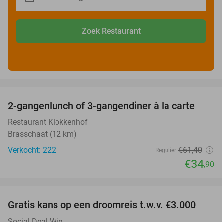
Zoek Restaurant
favorite_border
2-gangenlunch of 3-gangendiner à la carte
43%
Restaurant Klokkenhof
Brasschaat (12 km)
Verkocht: 222
€61
,40
Regulier
€34
,90
favorite_border
Gratis kans op een droomreis t.w.v. €3.000
Social Deal Win