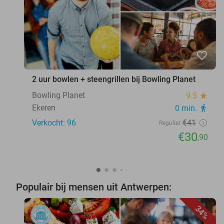
favorite_border
2 uur bowlen + steengrillen bij Bowling Planet
Bowling Planet
9.5
star
Ekeren
0 min.
directions_walk
Verkocht: 96
€41
Regulier
€30
,90
Populair bij mensen uit Antwerpen:
34%