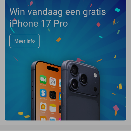
Win vandaag een gratis
iPhone 17 Pro
Meer info
favorite_border