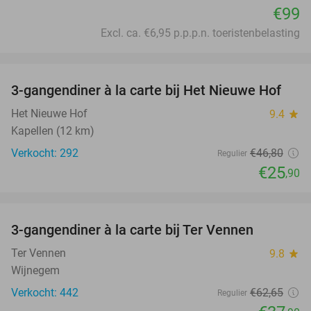
€99
Excl. ca. €6,95 p.p.p.n. toeristenbelasting
favorite_border
3-gangendiner à la carte bij Het Nieuwe Hof
45%
Het Nieuwe Hof
9.4
star
Kapellen (12 km)
Verkocht: 292
€46
,80
Regulier
€25
,90
favorite_border
3-gangendiner à la carte bij Ter Vennen
40%
Ter Vennen
9.8
star
Wijnegem
Verkocht: 442
€62
,65
Regulier