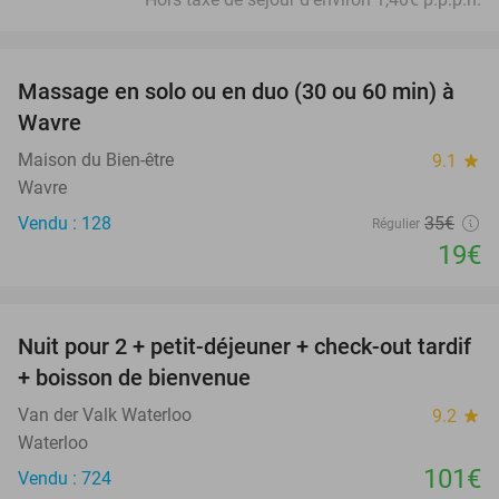
favorite_border
Massage en solo ou en duo (30 ou 60 min) à
46%
Wavre
Maison du Bien-être
9.1
star
Wavre
Vendu : 128
35€
Régulier
19€
favorite_border
Nuit pour 2 + petit-déjeuner + check-out tardif
+ boisson de bienvenue
Van der Valk Waterloo
9.2
star
Waterloo
101€
Vendu : 724