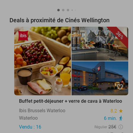
Deals à proximité de Cinés Wellington
36%
favorite_border
Buffet petit-déjeuner + verre de cava à Waterloo
Ibis Brussels Waterloo
8.2
star
Waterloo
6 min.
directions_walk
Vendu : 16
25€
Régulier