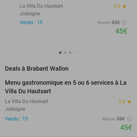
La Villa Du Hautsart
9.6
star
Jodoigne
Vendu : 15
55€
Régulier
45€
favorite_border
Deals à Brabant Wallon
Menu gastronomique en 5 ou 6 services à La
18%
NEW
Villa Du Hautsart
TODAY
La Villa Du Hautsart
9.6
star
Jodoigne
Vendu : 15
55€
Régulier
45€