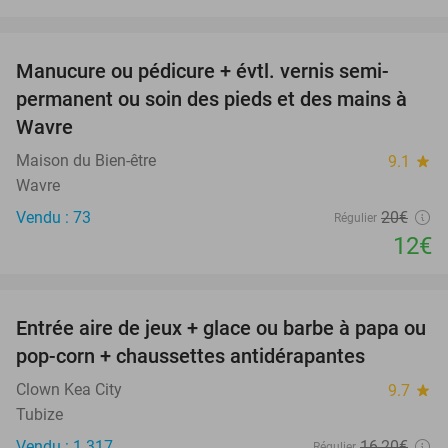
favorite_border
Manucure ou pédicure + évtl. vernis semi-
40%
permanent ou soin des pieds et des mains à
Wavre
Maison du Bien-être
9.1
star
Wavre
Vendu : 73
20€
Régulier
12€
favorite_border
Entrée aire de jeux + glace ou barbe à papa ou
41%
pop-corn + chaussettes antidérapantes
Clown Kea City
9.7
star
Tubize
Vendu : 1.317
16
,20
€
Régulier