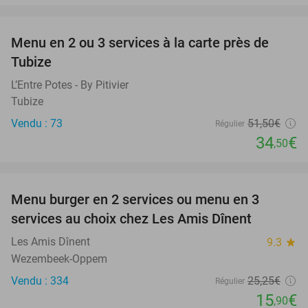
favorite_border
Menu en 2 ou 3 services à la carte près de
33%
Tubize
L’Entre Potes - By Pitivier
Tubize
Vendu : 73
51
,50
€
Régulier
34
€
,50
favorite_border
Menu burger en 2 services ou menu en 3
37%
services au choix chez Les Amis Dînent
Les Amis Dînent
9.3
star
Wezembeek-Oppem
Vendu : 334
25
,25
€
Régulier
15
€
,90