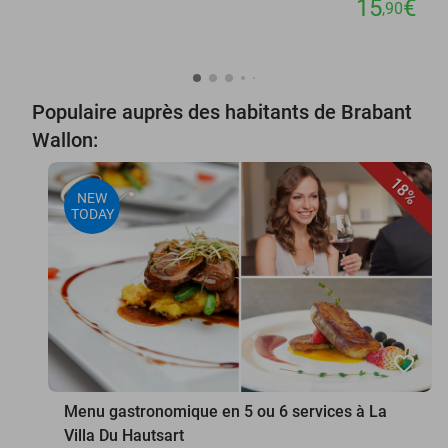
15
€
,90
Populaire auprès des habitants de Brabant
Wallon:
18%
NEW
TODAY
favorite_border
Menu gastronomique en 5 ou 6 services à La
Villa Du Hautsart