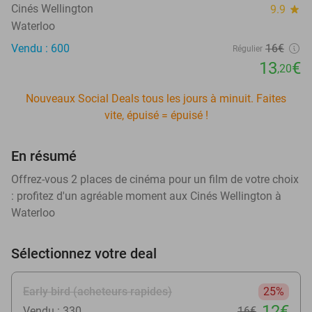
Cinés Wellington
9.9
star
Waterloo
Vendu : 600
16€
Régulier
13
€
,20
Nouveaux Social Deals tous les jours à minuit. Faites
vite, épuisé = épuisé !
En résumé
Offrez-vous 2 places de cinéma pour un film de votre choix
: profitez d'un agréable moment aux Cinés Wellington à
Waterloo
Sélectionnez votre deal
Early bird (acheteurs rapides)
25%
12€
Vendu : 330
16€