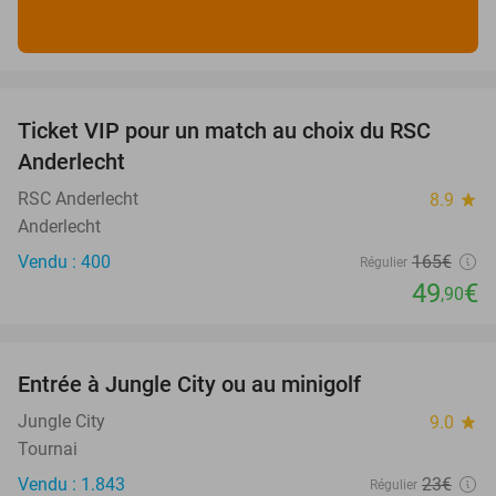
favorite_border
Ticket VIP pour un match au choix du RSC
70%
SOLD
Anderlecht
OUT
RSC Anderlecht
8.9
star
Anderlecht
Vendu : 400
165€
Régulier
49
€
,90
favorite_border
Entrée à Jungle City ou au minigolf
18%
Jungle City
9.0
star
Tournai
Vendu : 1.843
23€
Régulier