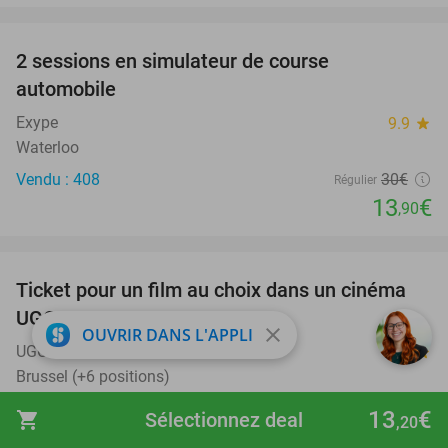
favorite_border
2 sessions en simulateur de course
54%
automobile
Exype
9.9
star
Waterloo
Vendu : 408
30€
Régulier
13
€
,90
favorite_border
Ticket pour un film au choix dans un cinéma
38%
UGC
close
OUVRIR DANS L'APPLI
UGC
8.8
star
Brussel (+6 positions)
Vendu : 11.864
16€
Régulier
13
€
shopping_cart
Sélectionnez deal
,20
9
€
,90