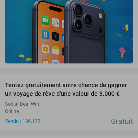
favorite_border
Tentez gratuitement votre chance de gagner
un voyage de rêve d'une valeur de 3.000 €
Social Deal Win
Online
Gratuit
Vendu : 186.172
favorite_border