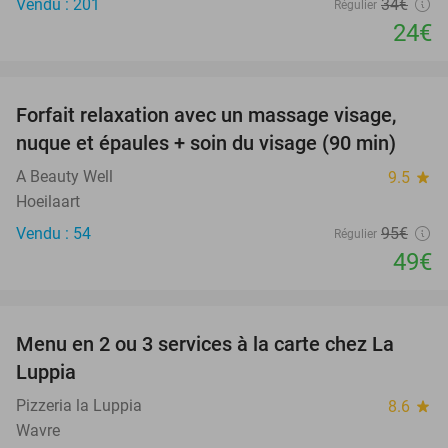
Vendu : 201
34€
Régulier
24€
favorite_border
Forfait relaxation avec un massage visage,
48%
nuque et épaules + soin du visage (90 min)
A Beauty Well
9.5
star
Hoeilaart
Vendu : 54
95€
Régulier
49€
favorite_border
Menu en 2 ou 3 services à la carte chez La
31%
Luppia
Pizzeria la Luppia
8.6
star
Wavre