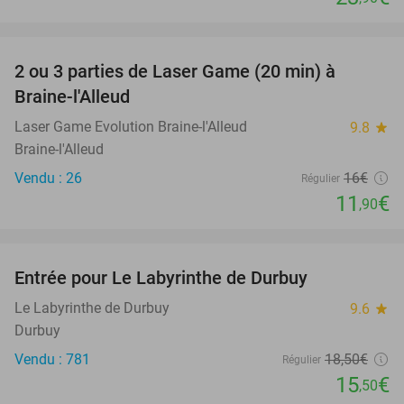
favorite_border
2 ou 3 parties de Laser Game (20 min) à
26%
Braine-l'Alleud
Laser Game Evolution Braine-l'Alleud
9.8
star
Braine-l'Alleud
Vendu : 26
16€
Régulier
11
€
,90
favorite_border
Entrée pour Le Labyrinthe de Durbuy
16%
Le Labyrinthe de Durbuy
9.6
star
Durbuy
Vendu : 781
18
,50
€
Régulier
15
€
,50