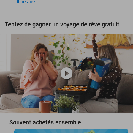
Itinéraire
Tentez de gagner un voyage de rêve gratuit d'une valeur de 3.000 € !
play_circle
Souvent achetés ensemble