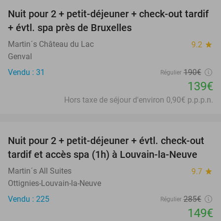
Nuit pour 2 + petit-déjeuner + check-out tardif
27%
+ évtl. spa près de Bruxelles
Martin´s Château du Lac
9.2
star
Genval
Vendu : 31
190€
Régulier
139€
Hors taxe de séjour d'environ 0,90€ p.p.p.n.
favorite_border
Nuit pour 2 + petit-déjeuner + évtl. check-out
48%
tardif et accès spa (1h) à Louvain-la-Neuve
Martin´s All Suites
9.7
star
Ottignies-Louvain-la-Neuve
Vendu : 225
285€
Régulier
149€