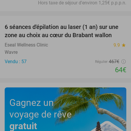
Hors taxe de séjour d'environ 1,25€ p.p.p.n.
favorite_border
6 séances d'épilation au laser (1 an) sur une
86%
zone au choix au cœur du Brabant wallon
Eseal Wellness Clinic
9.9
star
Wavre
Vendu : 57
467€
Régulier
64€
Gagnez un
voyage de rêve
gratuit