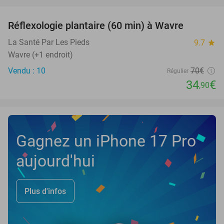
favorite_border
Réflexologie plantaire (60 min) à Wavre
50%
NEW
TODAY
La Santé Par Les Pieds
9.7
star
Wavre (+1 endroit)
Vendu : 10
70€
Régulier
34
€
,90
Gagnez un iPhone 17 Pro
aujourd'hui
Plus d'infos