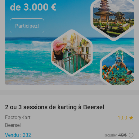
de 3.000 €
Participez!
favorite_border
2 ou 3 sessions de karting à Beersel
38%
FactoryKart
10.0
star
Beersel
Vendu : 232
40€
Régulier