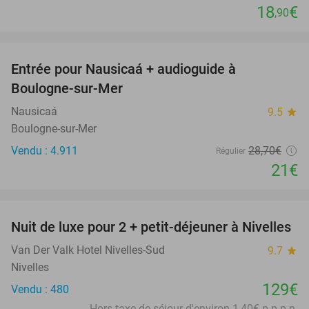
18
€
,90
favorite_border
Entrée pour Nausicaá + audioguide à
27%
Boulogne-sur-Mer
Nausicaá
9.5
star
Boulogne-sur-Mer
Vendu : 4.911
28
,70
€
Régulier
21€
favorite_border
Nuit de luxe pour 2 + petit-déjeuner à Nivelles
Van Der Valk Hotel Nivelles-Sud
9.7
star
Nivelles
129€
Vendu : 480
Hors taxe de séjour d'environ 1,40€ p.p.p.n.