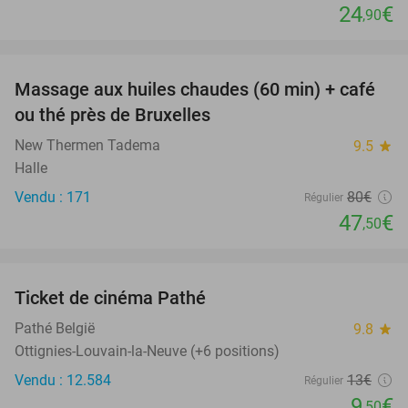
24
€
,90
favorite_border
Massage aux huiles chaudes (60 min) + café
41%
ou thé près de Bruxelles
New Thermen Tadema
9.5
star
Halle
Vendu : 171
80€
Régulier
47
€
,50
favorite_border
Ticket de cinéma Pathé
27%
Pathé België
9.8
star
Ottignies-Louvain-la-Neuve (+6 positions)
Vendu : 12.584
13€
Régulier
9
€
,50