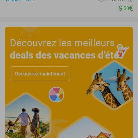
9
€
,50
Découvrez les meilleurs
deals des vacances d’été
!
Découvrez maintenant