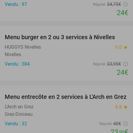
Vendu : 97
34
,75
€
Régulier
24€
favorite_border
Menu burger en 2 ou 3 services à Nivelles
29%
HUGGYS Nivelles
9.0
star
Nivelles
Vendu : 384
33
,95
€
Régulier
24€
favorite_border
Menu entrecôte en 2 services à L'Arch en Grez
40%
L'Arch en Grez
8.8
star
Grez-Doiceau
Vendu : 32
40€
Régulier
23
€
,90