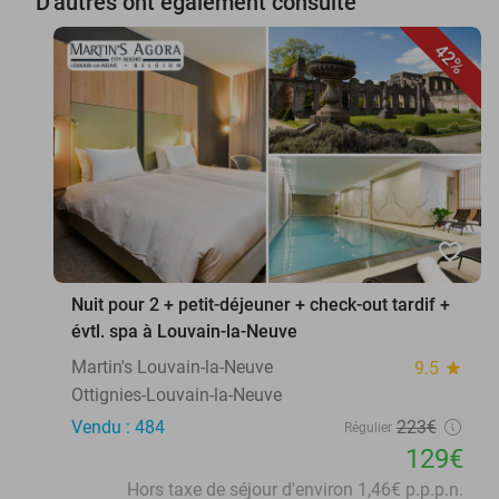
D'autres ont également consulté
42%
favorite_border
Nuit pour 2 + petit-déjeuner + check-out tardif +
évtl. spa à Louvain-la-Neuve
Martin's Louvain-la-Neuve
9.5
star
Ottignies-Louvain-la-Neuve
Vendu : 484
223€
Régulier
129€
Hors taxe de séjour d'environ 1,46€ p.p.p.n.