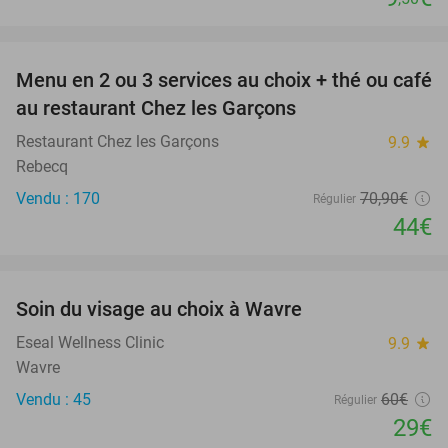
favorite_border
Menu en 2 ou 3 services au choix + thé ou café
38%
au restaurant Chez les Garçons
Restaurant Chez les Garçons
9.9
star
Rebecq
Vendu : 170
70
,90
€
Régulier
44€
favorite_border
Soin du visage au choix à Wavre
52%
Eseal Wellness Clinic
9.9
star
Wavre
Vendu : 45
60€
Régulier
29€