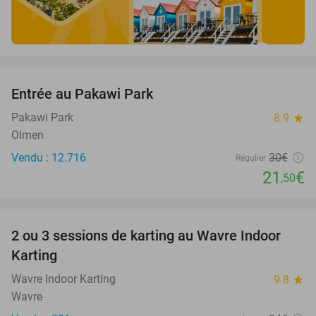
favorite_border
Entrée au Pakawi Park
28%
Pakawi Park
8.9
star
Olmen
Vendu : 12.716
30€
Régulier
21
€
,50
favorite_border
2 ou 3 sessions de karting au Wavre Indoor
29%
Karting
Wavre Indoor Karting
9.8
star
Wavre