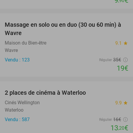
9
€
,90
favorite_border
Massage en solo ou en duo (30 ou 60 min) à
46%
Wavre
Maison du Bien-être
9.1
star
Wavre
Vendu : 123
35€
Régulier
19€
favorite_border
2 places de cinéma à Waterloo
18%
Cinés Wellington
9.9
star
Waterloo
Vendu : 587
16€
Régulier
13
€
,20