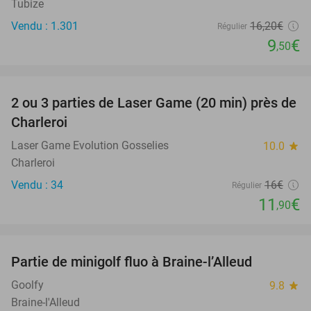
Tubize
Vendu : 1.301
16
,20
€
Régulier
9
€
,50
favorite_border
2 ou 3 parties de Laser Game (20 min) près de
26%
Charleroi
Laser Game Evolution Gosselies
10.0
star
Charleroi
Vendu : 34
16€
Régulier
11
€
,90
favorite_border
Partie de minigolf fluo à Braine-l’Alleud
31%
Goolfy
9.8
star
Braine-l'Alleud