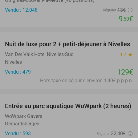
Ottignies-Louvain-la-Neuve (+6 positions)
Vendu : 12.048
13€
Régulier
9
€
,50
favorite_border
Nuit de luxe pour 2 + petit-déjeuner à Nivelles
Van Der Valk Hotel Nivelles-Sud
9.7
star
Nivelles
129€
Vendu : 479
Hors taxe de séjour d'environ 1,40€ p.p.p.n.
favorite_border
Entrée au parc aquatique WoWpark (2 heures)
50%
WoWpark Gavers
Geraardsbergen
Vendu : 593
32
,40
€
Régulier