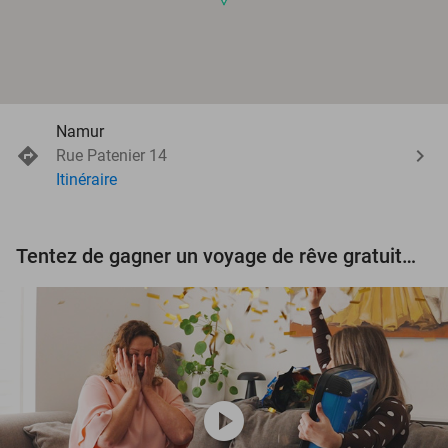
Namur
Rue Patenier 14
Itinéraire
Tentez de gagner un voyage de rêve gratuit d'une valeur de 3.000 € !
play_circle