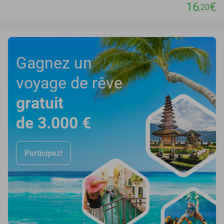
16
€
,20
Gagnez un
voyage de rêve
gratuit
de 3.000 €
Participez!