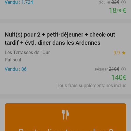
Vendu : 1.724
23€
Régulier
18
€
,90
favorite_border
Nuit(s) pour 2 + petit-déjeuner + check-out
33%
tardif + évtl. dîner dans les Ardennes
Les Terrasses de l'Our
9.9
star
Paliseul
Vendu : 86
210€
Régulier
140€
Tous frais supplémentaires inclus