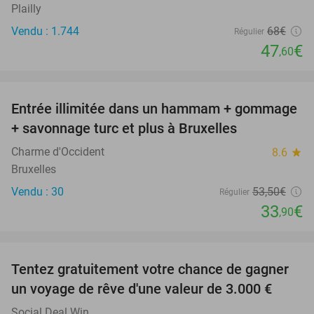
Plailly
Vendu : 1.744
68€
Régulier
47
€
,60
favorite_border
Entrée illimitée dans un hammam + gommage
37%
NEW
+ savonnage turc et plus à Bruxelles
TODAY
Charme d'Occident
8.6
star
Bruxelles
Vendu : 30
53
,50
€
Régulier
33
€
,90
favorite_border
Tentez gratuitement votre chance de gagner
un voyage de rêve d'une valeur de 3.000 €
Social Deal Win