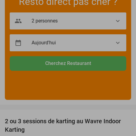
Resto direct pas cher ?
Cherchez Restaurant
favorite_border
2 ou 3 sessions de karting au Wavre Indoor
29%
Karting