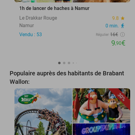
1h de lancer de haches à Namur
Le Drakkar Rouge
9.8
star
Namur
0 min.
directions_walk
Vendu : 53
16€
Régulier
9
€
,90
Populaire auprès des habitants de Brabant
Wallon:
30%