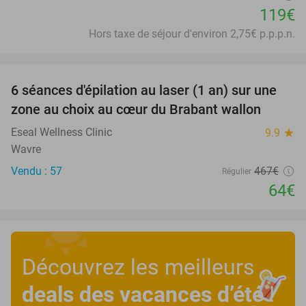
119€
Hors taxe de séjour d'environ 2,75€ p.p.p.n.
favorite_border
6 séances d'épilation au laser (1 an) sur une
86%
zone au choix au cœur du Brabant wallon
Eseal Wellness Clinic
9.9
star
Wavre
Vendu : 57
467€
Régulier
64€
Découvrez les meilleurs
deals des vacances d’été
!