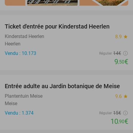
favorite_border
Ticket d'entrée pour Kinderstad Heerlen
32%
Kinderstad Heerlen
8.9
star
Heerlen
Vendu : 10.173
14€
Régulier
9
€
,50
favorite_border
Entrée adulte au Jardin botanique de Meise
27%
Plantentuin Meise
9.6
star
Meise
Vendu : 1.374
15€
Régulier
10
€
,90
favorite_border