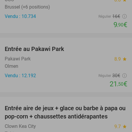
Brussel (+6 positions)
Vendu : 10.734
16€
Régulier
9
€
,90
favorite_border
Entrée au Pakawi Park
28%
Pakawi Park
8.9
star
Olmen
Vendu : 12.192
30€
Régulier
21
€
,50
favorite_border
Entrée aire de jeux + glace ou barbe à papa ou
41%
pop-corn + chaussettes antidérapantes
Clown Kea City
9.7
star