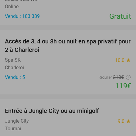
Online
Gratuit
Vendu : 183.389
favorite_border
Accès de 3, 4 ou 8h ou nuit en spa privatif pour
43%
2 à Charleroi
Spa SK
10.0
star
Charleroi
Vendu : 5
210€
Régulier
119€
favorite_border
Entrée à Jungle City ou au minigolf
18%
Jungle City
9.0
star
Tournai