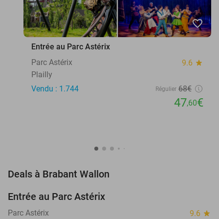
favorite_border
Entrée au Parc Astérix
Parc Astérix
9.6
star
Plailly
Vendu : 1.744
68€
Régulier
47
€
,60
favorite_border
Deals à Brabant Wallon
Entrée au Parc Astérix
30%
Parc Astérix
9.6
star