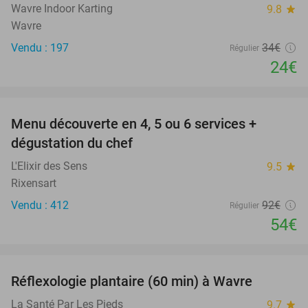
Wavre Indoor Karting
9.8
star
Wavre
Vendu : 197
34€
Régulier
24€
favorite_border
Menu découverte en 4, 5 ou 6 services +
41%
dégustation du chef
L'Elixir des Sens
9.5
star
Rixensart
Vendu : 412
92€
Régulier
54€
favorite_border
Réflexologie plantaire (60 min) à Wavre
50%
La Santé Par Les Pieds
9.7
star