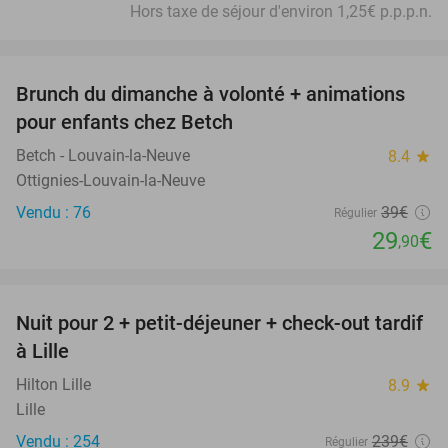
Hors taxe de séjour d'environ 1,25€ p.p.p.n.
favorite_border
Brunch du dimanche à volonté + animations
23%
pour enfants chez Betch
Betch - Louvain-la-Neuve
8.4
star
Ottignies-Louvain-la-Neuve
Vendu : 76
39€
Régulier
29
€
,90
favorite_border
Nuit pour 2 + petit-déjeuner + check-out tardif
50%
à Lille
Hilton Lille
8.9
star
Lille
Vendu : 254
239€
Régulier