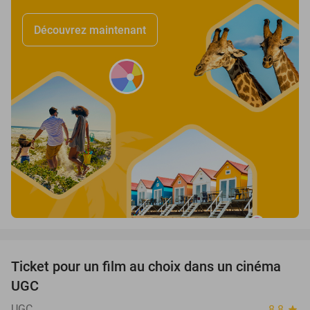
Découvrez maintenant
favorite_border
Ticket pour un film au choix dans un cinéma
38%
UGC
UGC
8.8
star