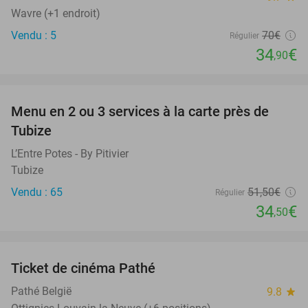
Wavre (+1 endroit)
Vendu : 5
70€
Régulier
34
€
,90
favorite_border
Menu en 2 ou 3 services à la carte près de
33%
Tubize
L’Entre Potes - By Pitivier
Tubize
Vendu : 65
51
,50
€
Régulier
34
€
,50
favorite_border
Ticket de cinéma Pathé
27%
Pathé België
9.8
star