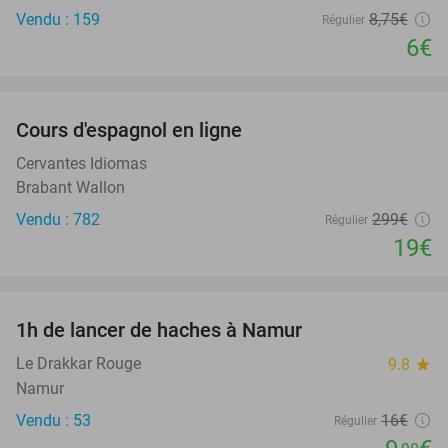
Vendu : 159
8
,75
€
Régulier
6€
favorite_border
Cours d'espagnol en ligne
94%
Cervantes Idiomas
Brabant Wallon
Vendu : 782
299€
Régulier
19€
favorite_border
1h de lancer de haches à Namur
38%
Le Drakkar Rouge
9.8
star
Namur
Vendu : 53
16€
Régulier