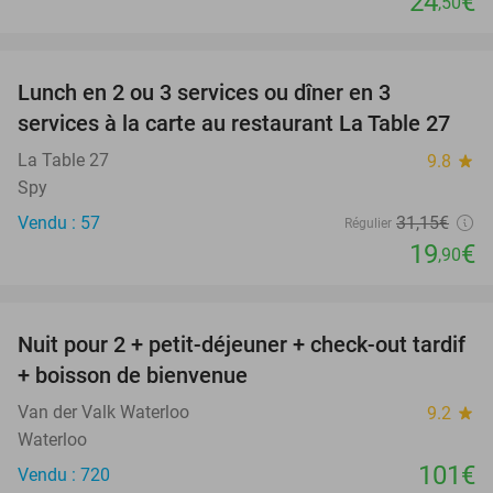
24
€
,50
favorite_border
Lunch en 2 ou 3 services ou dîner en 3
36%
services à la carte au restaurant La Table 27
La Table 27
9.8
star
Spy
Vendu : 57
31
,15
€
Régulier
19
€
,90
favorite_border
Nuit pour 2 + petit-déjeuner + check-out tardif
+ boisson de bienvenue
Van der Valk Waterloo
9.2
star
Waterloo
101€
Vendu : 720