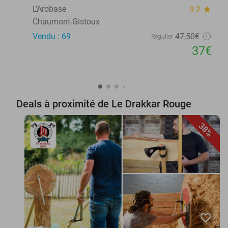
L'Arobase
9.2
star
Chaumont-Gistoux
Vendu : 69
47
,50
€
Régulier
37€
Deals à proximité de Le Drakkar Rouge
38%
favorite_border