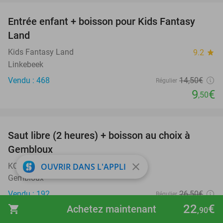
Entrée enfant + boisson pour Kids Fantasy
34%
Land
Kids Fantasy Land
9.2
star
Linkebeek
Vendu : 468
14
,50
€
Régulier
9
€
,50
favorite_border
Saut libre (2 heures) + boisson au choix à
38%
Gembloux
close
KOJUMP Gembloux
OUVRIR DANS L'APPLI
Gembloux
Vendu : 192
26
,50
€
Régulier
16
€
22
€
shopping_cart
Achetez maintenant
,40
,90