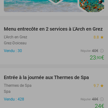
favorite_border
Menu entrecôte en 2 services à L'Arch en Grez
40%
L'Arch en Grez
8.8
star
Grez-Doiceau
Vendu : 30
40€
Régulier
23
€
,90
favorite_border
Entrée à la journée aux Thermes de Spa
50%
Thermes de Spa
9.7
star
Spa
Vendu : 428
48€
Régulier
24€