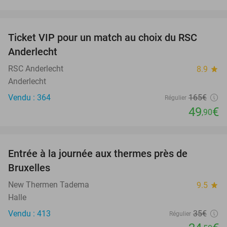
favorite_border
Ticket VIP pour un match au choix du RSC
70%
Anderlecht
RSC Anderlecht
8.9
star
Anderlecht
Vendu : 364
165€
Régulier
49
€
,90
favorite_border
Entrée à la journée aux thermes près de
30%
Bruxelles
New Thermen Tadema
9.5
star
Halle
Vendu : 413
35€
Régulier