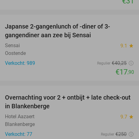
€31
favorite_border
Japanse 2-gangenlunch of -diner of 3-
56%
gangendiner aan zee bij Sensai
Sensai
9.1
star
Oostende
Verkocht: 989
€40
,25
Regulier
€17
,90
favorite_border
Overnachting voor 2 + ontbijt + late check-out
41%
in Blankenberge
Hotel Aazaert
9.7
star
Blankenberge
Verkocht: 77
€250
Regulier