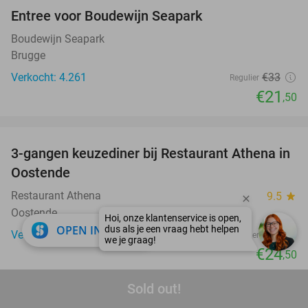
Entree voor Boudewijn Seapark
35%
Boudewijn Seapark
Brugge
Verkocht: 4.261
€33
Regulier
€21
,50
favorite_border
3-gangen keuzediner bij Restaurant Athena in
48%
Oostende
Restaurant Athena
9.5
star
Oostende
close
OPEN IN APP
Verkocht: 303
€47
Regulier
€24
,50
favorite_border
Sold out!