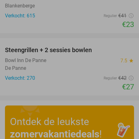
Blankenberge
Verkocht: 615
€41
Regulier
€23
favorite_border
Steengrillen + 2 sessies bowlen
36%
Bowl Inn De Panne
7.5
star
De Panne
Verkocht: 270
€42
Regulier
€27
Ontdek de leukste
zomervakantiedeals
!