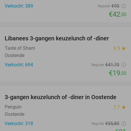
Verkocht: 389
€95
Regulier
€42
,50
favorite_border
Libanees 3-gangen keuzelunch of -diner
53%
Taste of Sham
9.5
star
Oostende
Verkocht: 694
€41
,70
Regulier
€19
,50
favorite_border
3-gangen keuzelunch of -diner in Oostende
44%
Penguin
7.7
star
Oostende
Verkocht: 318
€55
,80
Regulier