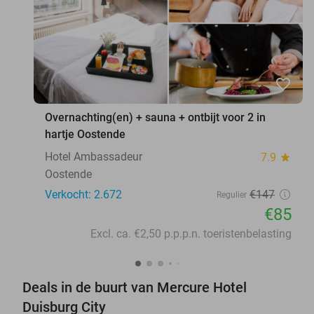
favorite_border
Overnachting(en) + sauna + ontbijt voor 2 in
hartje Oostende
Hotel Ambassadeur
7.9
star
Oostende
Verkocht: 2.672
€147
Regulier
€85
Excl. ca. €2,50 p.p.p.n. toeristenbelasting
Deals in de buurt van Mercure Hotel
Duisburg City