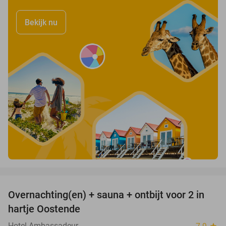
Bekijk nu
favorite_border
Overnachting(en) + sauna + ontbijt voor 2 in
42%
hartje Oostende
Hotel Ambassadeur
star