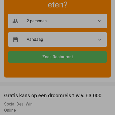
eten?
Zoek Restaurant
favorite_border
Gratis kans op een droomreis t.w.v. €3.000
Social Deal Win
Online