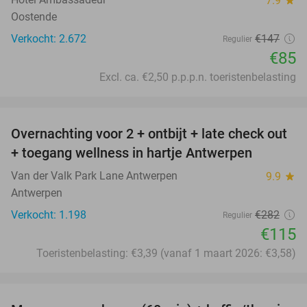
7.9
Oostende
Verkocht: 2.672
€147
Regulier
€85
Excl. ca. €2,50 p.p.p.n. toeristenbelasting
favorite_border
Overnachting voor 2 + ontbijt + late check out
59%
+ toegang wellness in hartje Antwerpen
Van der Valk Park Lane Antwerpen
9.9
star
Antwerpen
Verkocht: 1.198
€282
Regulier
€115
Toeristenbelasting: €3,39 (vanaf 1 maart 2026: €3,58)
favorite_border