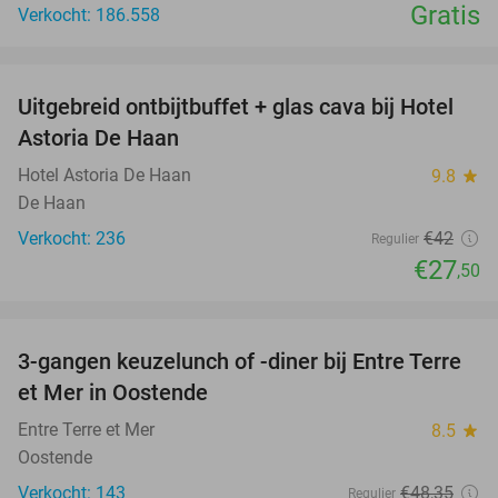
Gratis
Verkocht: 186.558
favorite_border
Uitgebreid ontbijtbuffet + glas cava bij Hotel
35%
Astoria De Haan
Hotel Astoria De Haan
9.8
star
De Haan
Verkocht: 236
€42
Regulier
€27
,50
favorite_border
3-gangen keuzelunch of -diner bij Entre Terre
41%
et Mer in Oostende
Entre Terre et Mer
8.5
star
Oostende
Verkocht: 143
€48
,35
Regulier