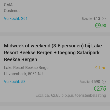
GAIA
Oostende
Verkocht: 261
€13
Regulier
€9
,90
favorite_border
Midweek of weekend (3-6 personen) bij Lake
53%
Resort Beekse Bergen + toegang Safaripark
Beekse Bergen
Lake Resort Beekse Bergen
9.1
star
Hilvarenbeek, 5081 NJ
Verkocht: 58
€590
Regulier
€275
Excl. ca. €2,65 p.p.p.n. toeristenbelasting
favorite_border