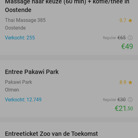
Massage naar keuze (60 min) + koffie/thee in
25%
Oostende
Thai Massage 385
9.7
star
Oostende
Verkocht: 255
€65
Regulier
€49
favorite_border
Entree Pakawi Park
28%
Pakawi Park
8.9
star
Olmen
Verkocht: 12.749
€30
Regulier
€21
,50
favorite_border
Entreeticket Zoo van de Toekomst
24%