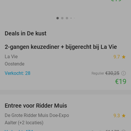
favorite_border
Deals in De kust
2-gangen keuzediner + bijgerecht bij La Vie
37%
NEW
TODAY
La Vie
9.7
star
Oostende
Verkocht: 28
€30
,25
Regulier
€19
favorite_border
Entree voor Ridder Muis
22%
De Grote Ridder Muis Doe-Expo
9.3
star
Aalter (+2 locaties)