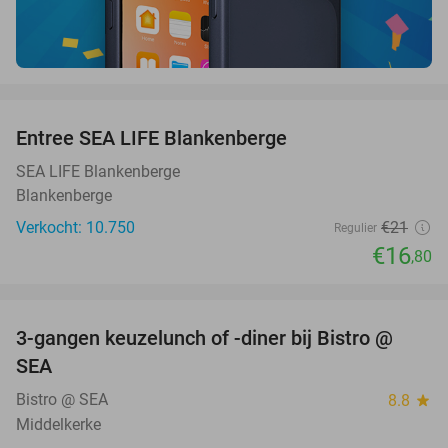
favorite_border
Entree SEA LIFE Blankenberge
20%
SEA LIFE Blankenberge
Blankenberge
Verkocht: 10.750
€21
Regulier
€16
,80
favorite_border
3-gangen keuzelunch of -diner bij Bistro @
36%
SEA
Bistro @ SEA
8.8
star
Middelkerke