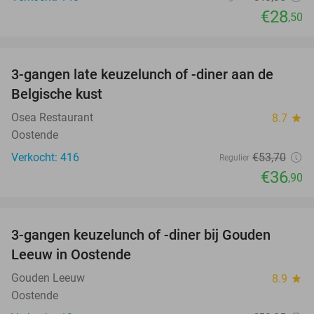
€28
,50
favorite_border
3-gangen late keuzelunch of -diner aan de
31%
Belgische kust
Osea Restaurant
8.7
star
Oostende
Verkocht: 416
€53
,70
Regulier
€36
,90
favorite_border
3-gangen keuzelunch of -diner bij Gouden
49%
Leeuw in Oostende
Gouden Leeuw
8.9
star
Oostende