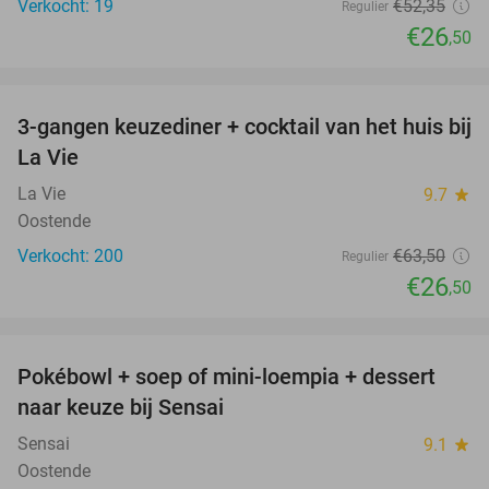
Verkocht: 19
€52
,35
Regulier
€26
,50
favorite_border
3-gangen keuzediner + cocktail van het huis bij
58%
La Vie
La Vie
9.7
star
Oostende
Verkocht: 200
€63
,50
Regulier
€26
,50
favorite_border
Pokébowl + soep of mini-loempia + dessert
51%
naar keuze bij Sensai
Sensai
9.1
star
Oostende