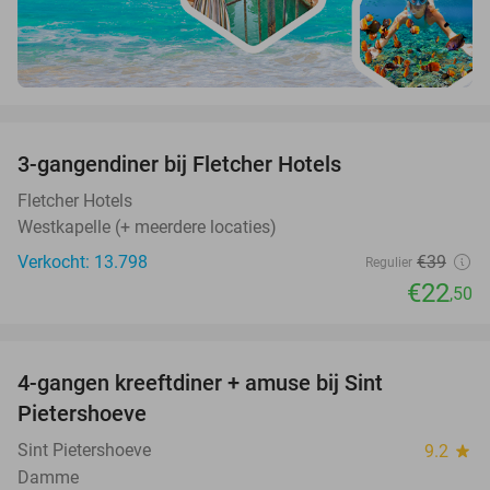
favorite_border
3-gangendiner bij Fletcher Hotels
42%
Fletcher Hotels
Westkapelle (+ meerdere locaties)
Verkocht: 13.798
€39
Regulier
€22
,50
favorite_border
4-gangen kreeftdiner + amuse bij Sint
55%
Pietershoeve
Sint Pietershoeve
9.2
star
Damme