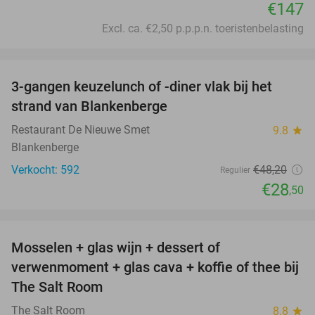
€147
Excl. ca. €2,50 p.p.p.n. toeristenbelasting
favorite_border
3-gangen keuzelunch of -diner vlak bij het
41%
strand van Blankenberge
Restaurant De Nieuwe Smet
9.8
star
Blankenberge
Verkocht: 592
€48
,20
Regulier
€28
,50
favorite_border
Mosselen + glas wijn + dessert of
44%
verwenmoment + glas cava + koffie of thee bij
The Salt Room
The Salt Room
8.8
star