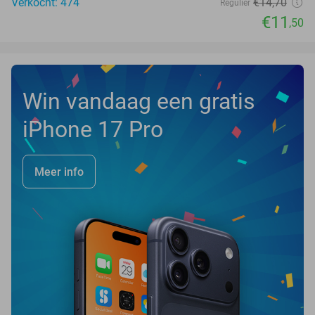
Verkocht: 474
€14
,70
Regulier
€11
,50
Win vandaag een gratis
iPhone 17 Pro
Meer info