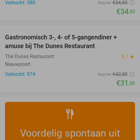
Verkocht: 580
€54
,85
Regulier
€34
,90
favorite_border
Gastronomisch 3-, 4- of 5-gangendiner +
26%
amuse bij The Dunes Restaurant
The Dunes Restaurant
9.7
star
Nieuwpoort
Verkocht: 974
€42
,50
Regulier
€31
,50
Voordelig spontaan uit