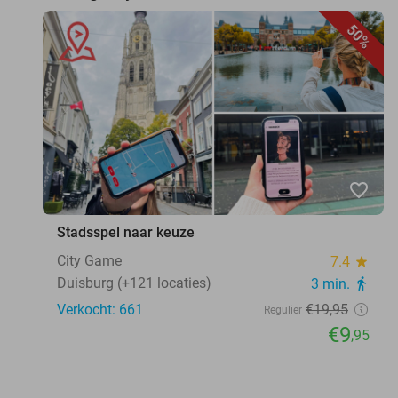
50%
favorite_border
Stadsspel naar keuze
City Game
7.4
star
Duisburg (+121 locaties)
3 min.
directions_walk
Verkocht: 661
€19
,95
Regulier
€9
,95