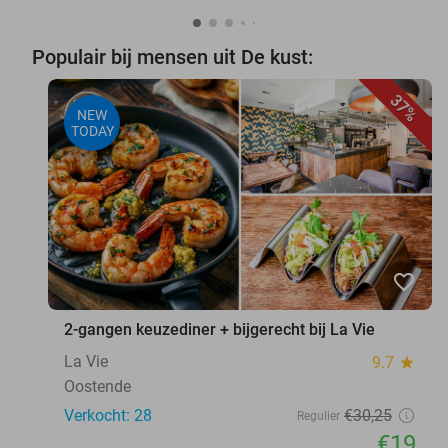
Populair bij mensen uit De kust:
37%
NEW
TODAY
favorite_border
2-gangen keuzediner + bijgerecht bij La Vie
La Vie
9.7
star
Oostende
Verkocht: 28
€30
,25
Regulier
€19