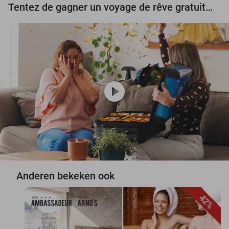
Tentez de gagner un voyage de rêve gratuit d'une valeur de 3.000 € !
play_circle
Anderen bekeken ook
42%