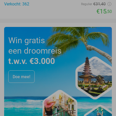
Verkocht: 362
€31
,40
Regulier
€15
,50
Win gratis
een droomreis
t.w.v. €3.000
Doe mee!