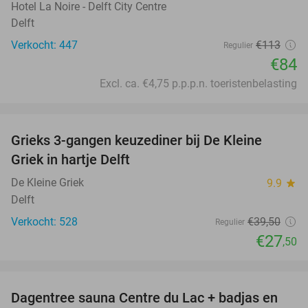
Hotel La Noire - Delft City Centre
Delft
Verkocht: 447
€113
Regulier
€84
Excl. ca. €4,75 p.p.p.n. toeristenbelasting
favorite_border
Grieks 3-gangen keuzediner bij De Kleine
30%
Griek in hartje Delft
De Kleine Griek
9.9
star
Delft
Verkocht: 528
€39
,50
Regulier
€27
,50
favorite_border
Dagentree sauna Centre du Lac + badjas en
37%