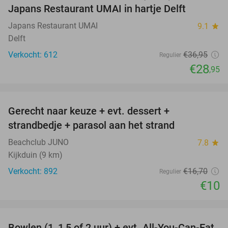
Japans Restaurant UMAI in hartje Delft
Japans Restaurant UMAI
9.1
star
Delft
Verkocht: 612
€36
,95
Regulier
€28
,95
favorite_border
Gerecht naar keuze + evt. dessert +
40%
strandbedje + parasol aan het strand
Beachclub JUNO
7.8
star
Kijkduin (9 km)
Verkocht: 892
€16
,70
Regulier
€10
favorite_border
Bowlen (1, 1,5 of 2 uur) + evt. All-You-Can-Eat