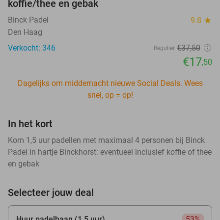
koffie/thee en gebak
Binck Padel
9.8
star
Den Haag
Verkocht: 346
€37
,50
Regulier
€17
,50
Dagelijks om middernacht nieuwe Social Deals. Wees
snel, op = op!
In het kort
Kom 1,5 uur padellen met maximaal 4 personen bij Binck
Padel in hartje Binckhorst: eventueel inclusief koffie of thee
en gebak
Selecteer jouw deal
Huur padelbaan (1,5 uur)
53%