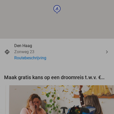
sport
Den Haag
Zonweg 23
Routebeschrijving
Maak gratis kans op een droomreis t.w.v. €3.000!