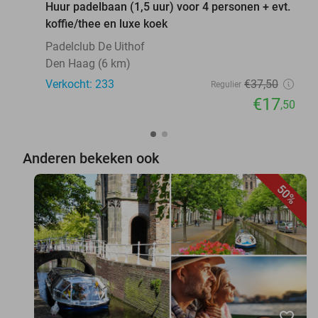
Huur padelbaan (1,5 uur) voor 4 personen + evt.
koffie/thee en luxe koek
Padelclub De Uithof
Den Haag (6 km)
Verkocht: 233
€37
,50
Regulier
€17
,50
Anderen bekeken ook
50%
favorite_border