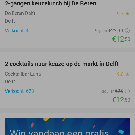
2-gangen keuzelunch bij De Beren
44%
NEW
TODAY
De Beren Delft
9.7
star
Delft
Verkocht: 4
€22
,30
Regulier
€12
,50
favorite_border
2 cocktails naar keuze op de markt in Delft
50%
Cocktailbar Luna
9.6
star
Delft
Verkocht: 623
€25
Regulier
€12
,50
Win vandaag een gratis