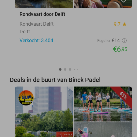
Rondvaart door Delft
Rondvaart Delft
9.7
star
Delft
Verkocht: 3.404
€14
Regulier
€6
,95
Deals in de buurt van Binck Padel
45%