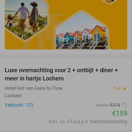
favorite_border
Luxe overnachting voor 2 + ontbijt + diner +
49%
meer in hartje Lochem
Hotel Hof van Gelre by Flow
9.4
star
Lochem
Verkocht: 125
€314
Regulier
€159
Excl. ca. €5 p.p.p.n. toeristenbelasting
favorite_border