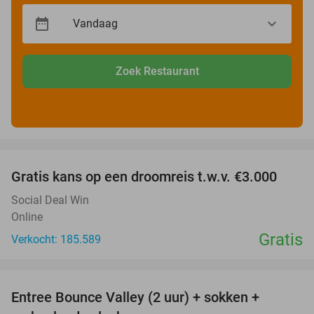
Zoek Restaurant
favorite_border
Gratis kans op een droomreis t.w.v. €3.000
Social Deal Win
Online
Gratis
Verkocht: 185.589
favorite_border
Entree Bounce Valley (2 uur) + sokken +
46%