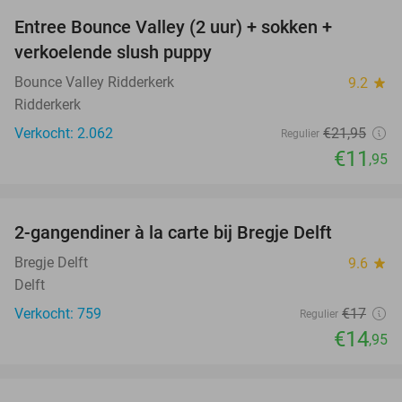
Entree Bounce Valley (2 uur) + sokken +
46%
verkoelende slush puppy
Bounce Valley Ridderkerk
9.2
star
Ridderkerk
Verkocht: 2.062
€21
,95
Regulier
€11
,95
favorite_border
2-gangendiner à la carte bij Bregje Delft
12%
Bregje Delft
9.6
star
Delft
Verkocht: 759
€17
Regulier
€14
,95
favorite_border