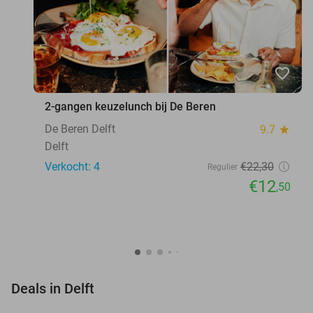
favorite_border
2-gangen keuzelunch bij De Beren
De Beren Delft
9.7
star
Delft
Verkocht: 4
€22
,30
Regulier
€12
,50
favorite_border
Deals in Delft