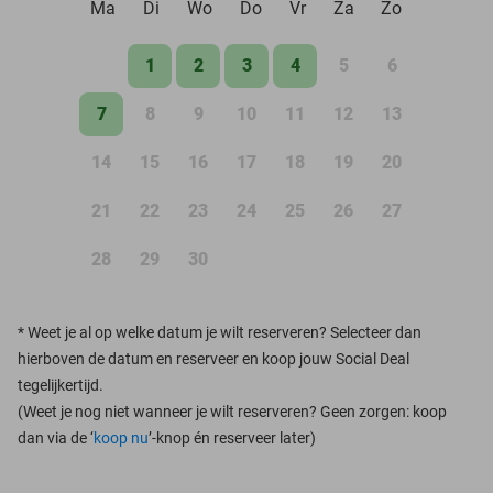
Ma
Di
Wo
Do
Vr
Za
Zo
1
2
3
4
5
6
7
8
9
10
11
12
13
14
15
16
17
18
19
20
21
22
23
24
25
26
27
28
29
30
*
Weet je al op welke datum je wilt reserveren? Selecteer dan
hierboven de datum en reserveer en koop jouw Social Deal
tegelijkertijd.
(Weet je nog niet wanneer je wilt reserveren? Geen zorgen: koop
dan via de ‘
koop nu
’-knop én reserveer later)