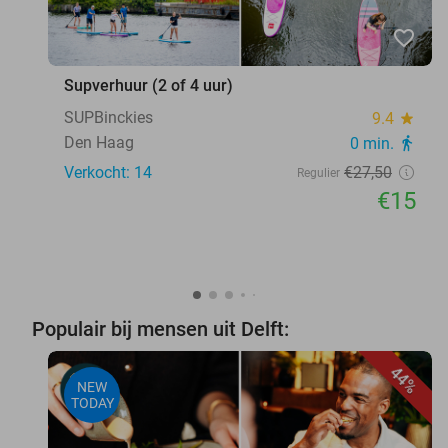
favorite_border
Supverhuur (2 of 4 uur)
SUPBinckies
9.4
star
Den Haag
0 min.
directions_walk
Verkocht: 14
€27
,50
Regulier
€15
Populair bij mensen uit Delft:
44%
NEW
TODAY