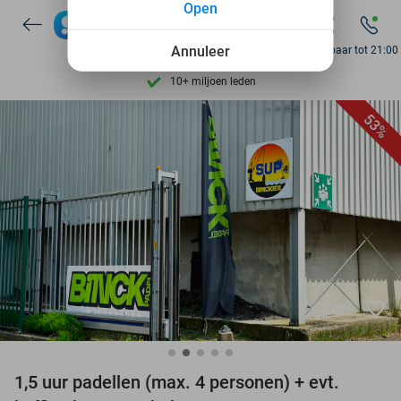
Open
7 dagen per week beschikbaar
10+ miljoen leden
Annuleer
Bereikbaar tot 21:00
9,4
op basis van
206.134 reviews
Ontdek 15.000+ deals
53%
7 dagen per week beschikbaar
10+ miljoen leden
favorite_border
1,5 uur padellen (max. 4 personen) + evt.