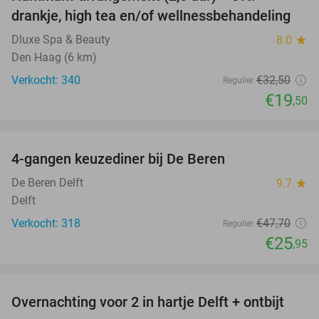
40%
drankje, high tea en/of wellnessbehandeling
Dluxe Spa & Beauty
8.0
star
Den Haag (6 km)
Verkocht: 340
€32
,50
Regulier
€19
,50
favorite_border
4-gangen keuzediner bij De Beren
46%
De Beren Delft
9.7
star
Delft
Verkocht: 318
€47
,70
Regulier
€25
,95
favorite_border
Overnachting voor 2 in hartje Delft + ontbijt
26%