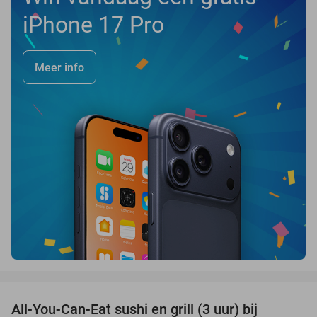
iPhone 17 Pro
Meer info
favorite_border
All-You-Can-Eat sushi en grill (3 uur) bij
22%