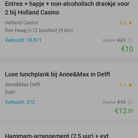
Entree + hapje + non-alcoholisch drankje voor
52%
2 bij Holland Casino
Holland Casino
9.6
star
Den Haag (+12 locaties) (9 km)
Verkocht: 10.871
€21
Regulier
€10
favorite_border
Luxe lunchplank bij Anne&Max in Delft
31%
Anne&Max Delft
9.1
star
Delft
Verkocht: 312
€18
Regulier
€12
,50
favorite_border
Hammam-arrangement (2,5 uur) + evt.