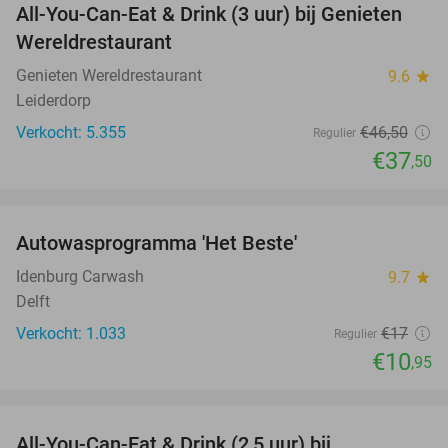
All-You-Can-Eat & Drink (3 uur) bij Genieten
19%
Wereldrestaurant
Genieten Wereldrestaurant
9.6
star
Leiderdorp
Verkocht: 5.355
€46
,50
Regulier
€37
,50
favorite_border
Autowasprogramma 'Het Beste'
36%
Idenburg Carwash
9.7
star
Delft
Verkocht: 1.033
€17
Regulier
€10
,95
favorite_border
All-You-Can-Eat & Drink (2,5 uur) bij