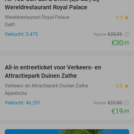
14%
Wereldrestaurant Royal Palace
Wereldrestaurant Royal Palace
9.0
star
Delft
Verkocht: 5.475
€35
,95
Regulier
€30
,95
favorite_border
All-in entreeticket voor Verkeers- en
15%
Attractiepark Duinen Zathe
Verkeers- en Attractiepark Duinen Zathe
9.8
star
Appelscha
Verkocht: 46.291
€23
,50
Regulier
€19
,99