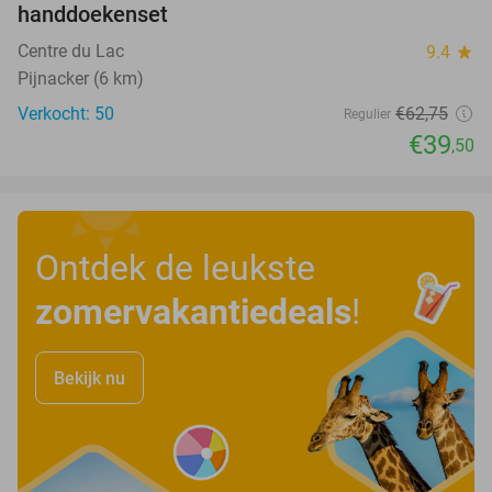
handdoekenset
Centre du Lac
9.4
star
Pijnacker (6 km)
Verkocht: 50
€62
,75
Regulier
€39
,50
Ontdek de leukste
zomervakantiedeals
!
Bekijk nu