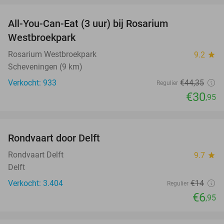
All-You-Can-Eat (3 uur) bij Rosarium
30%
Westbroekpark
Rosarium Westbroekpark
9.2
star
Scheveningen (9 km)
Verkocht: 933
€44
,35
Regulier
€30
,95
favorite_border
Rondvaart door Delft
50%
Rondvaart Delft
9.7
star
Delft
Verkocht: 3.404
€14
Regulier
€6
,95
favorite_border