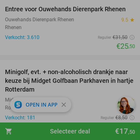
Entree voor Ouwehands Dierenpark Rhenen
19%
Ouwehands Dierenpark Rhenen
9.5
star
Rhenen
Verkocht: 3.610
€31
,50
Regulier
€25
,50
favorite_border
Minigolf, evt. + non-alcoholisch drankje naar
24%
keuze bij Midget Golfbaan Parkhaven in hartje
Rotterdam
Midget Golfbaan Parkhaven
8.9
star
close
OPEN IN APP
Rotterdam (11 km)
Verkocht: 181
€8
,50
Regulier
€6
,50
€17
shopping_cart
Selecteer deal
,50
favorite_border