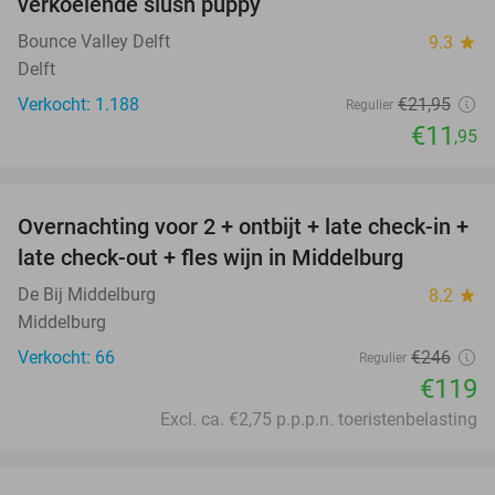
verkoelende slush puppy
Bounce Valley Delft
9.3
star
Delft
Verkocht: 1.188
€21
,95
Regulier
€11
,95
favorite_border
Overnachting voor 2 + ontbijt + late check-in +
52%
late check-out + fles wijn in Middelburg
De Bij Middelburg
8.2
star
Middelburg
Verkocht: 66
€246
Regulier
€119
Excl. ca. €2,75 p.p.p.n. toeristenbelasting
favorite_border