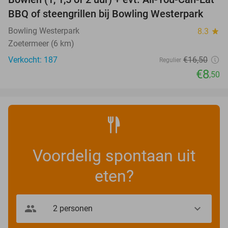
48%
BBQ of steengrillen bij Bowling Westerpark
Bowling Westerpark
8.3
star
Zoetermeer (6 km)
Verkocht: 187
€16
,50
Regulier
€8
,50
Voordelig spontaan uit
eten?