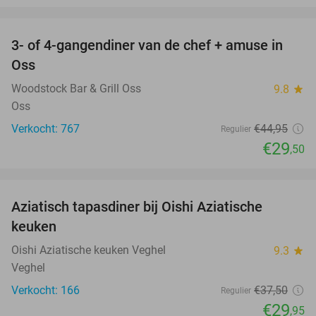
favorite_border
3- of 4-gangendiner van de chef + amuse in
34%
Oss
Woodstock Bar & Grill Oss
9.8
star
Oss
Verkocht: 767
€44
,95
Regulier
€29
,50
favorite_border
Aziatisch tapasdiner bij Oishi Aziatische
20%
keuken
Oishi Aziatische keuken Veghel
9.3
star
Veghel
Verkocht: 166
€37
,50
Regulier
€29
,95