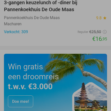
3-gangen keuzelunch of -diner bij
34%
Pannenkoekhuis De Oude Maas
Pannenkoekhuis De Oude Maas
9.8
star
Macharen
Verkocht: 309
€25
,50
Regulier
€16
,95
Win gratis
een droomreis
t.w.v. €3.000
Doe mee!