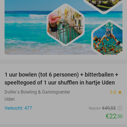
favorite_border
1 uur bowlen (tot 6 personen) + bitterballen +
55%
speeltegoed of 1 uur shufflen in hartje Uden
Dollie´s Bowling & Gamingcenter
9.8
star
Uden
Verkocht: 477
€49
,55
Regulier
€22
,50
favorite_border