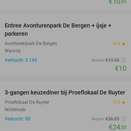
€10
,95
favorite_border
Entree Avonturenpark De Bergen + ijsje +
48%
parkeren
Avonturenpark De Bergen
9.4
star
Wanroij
Verkocht: 3.145
€19
,35
Regulier
€10
favorite_border
3-gangen keuzediner bij Proeflokaal De Ruyter
33%
Proeflokaal De Ruyter
9.5
star
Nistelrode
Verkocht: 80
€36
,55
Regulier
€24
,50