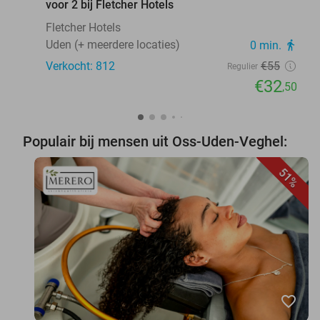
voor 2 bij Fletcher Hotels
Fletcher Hotels
Uden (+ meerdere locaties)
0 min.
directions_walk
Verkocht: 812
€55
Regulier
€32
,50
Populair bij mensen uit Oss-Uden-Veghel:
51%
favorite_border