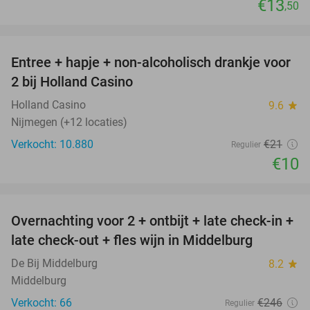
€13
,50
favorite_border
Entree + hapje + non-alcoholisch drankje voor
52%
2 bij Holland Casino
Holland Casino
9.6
star
Nijmegen (+12 locaties)
Verkocht: 10.880
€21
Regulier
€10
favorite_border
Overnachting voor 2 + ontbijt + late check-in +
52%
late check-out + fles wijn in Middelburg
De Bij Middelburg
8.2
star
Middelburg
Verkocht: 66
€246
Regulier