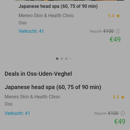
Japanese head spa (60, 75 of 90 min)
Merero Skin & Health Clinic
9.4
star
Oss
Verkocht: 41
€100
Regulier
€49
favorite_border
Deals in Oss-Uden-Veghel
Japanese head spa (60, 75 of 90 min)
51%
Merero Skin & Health Clinic
9.4
star
Oss
Verkocht: 41
€100
Regulier
€49