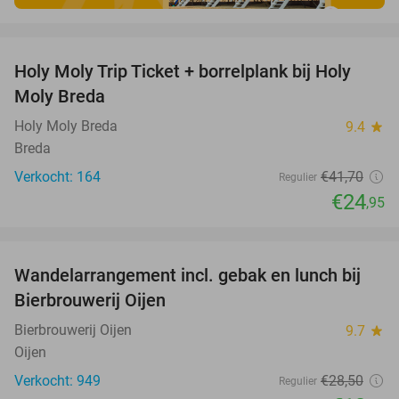
favorite_border
Holy Moly Trip Ticket + borrelplank bij Holy
40%
Moly Breda
Holy Moly Breda
9.4
star
Breda
Verkocht: 164
€41
,70
Regulier
€24
,95
favorite_border
Wandelarrangement incl. gebak en lunch bij
53%
Bierbrouwerij Oijen
Bierbrouwerij Oijen
9.7
star
Oijen
Verkocht: 949
€28
,50
Regulier