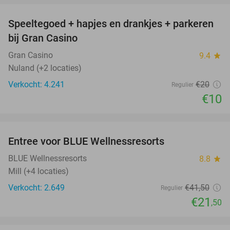
Speeltegoed + hapjes en drankjes + parkeren
50%
bij Gran Casino
Gran Casino
9.4
star
Nuland (+2 locaties)
Verkocht: 4.241
€20
Regulier
€10
favorite_border
Entree voor BLUE Wellnessresorts
48%
BLUE Wellnessresorts
8.8
star
Mill (+4 locaties)
Verkocht: 2.649
€41
,50
Regulier
€21
,50
favorite_border