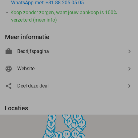
WhatsApp met: +31 88 205 05 05
Koop zonder zorgen, want jouw aankoop is 100%
verzekerd (meer info)
Meer informatie
Bedrijfspagina
Website
Deel deze deal
Locaties
food
food
food
food
food
food
food
food
food
food
food
food
food
food
food
food
food
food
food
food
food
food
food
food
food
food