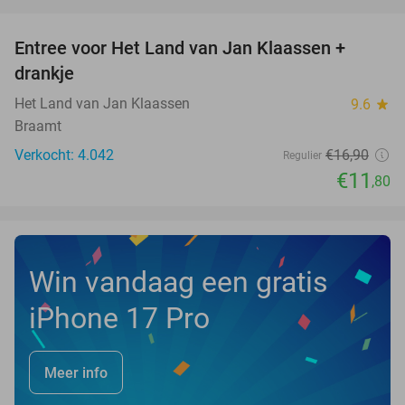
favorite_border
Entree voor Het Land van Jan Klaassen +
30%
NEW
drankje
TODAY
Het Land van Jan Klaassen
9.6
star
Braamt
Verkocht: 4.042
€16
,90
Regulier
€11
,80
Win vandaag een gratis
iPhone 17 Pro
Meer info