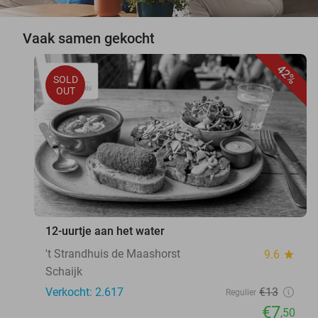
Vaak samen gekocht
42%
SOLD
OUT
12-uurtje aan het water
't Strandhuis de Maashorst
9.6
star
Schaijk
Verkocht: 2.617
€13
Regulier
€7
,50