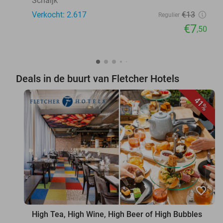
Schaijk
Verkocht: 2.617
€13
Regulier
€7
,50
Deals in de buurt van Fletcher Hotels
41%
favorite_border
High Tea, High Wine, High Beer of High Bubbles