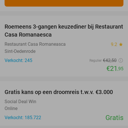
favorite_border
Roemeens 3-gangen keuzediner bij Restaurant
48%
Casa Romanaesca
Restaurant Casa Romaneasca
9.2
star
Sint-Oedenrode
Verkocht: 245
€42
,50
Regulier
€21
,95
favorite_border
Gratis kans op een droomreis t.w.v. €3.000
Social Deal Win
Online
Gratis
Verkocht: 185.722
favorite_border