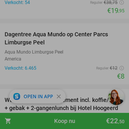
Verkocht: 54
€38
,75
Regulier
€19
,95
favorite_border
Dagentree Aqua Mundo op Center Parcs
33%
Limburgse Peel
Aqua Mundo Limburgse Peel
America
Verkocht: 6.465
€12
Regulier
€8
favorite_border
close
OPEN IN APP
Wandel- of fietsarrangement incl. koffie/thee
47%
+ gebak + 2-gangenlunch bij Hotel Hoogeerd
Hotel Hoogeerd by Flow
9.2
star
€22
shopping_cart
Koop nu
,50
Niftrik