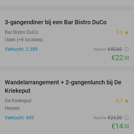
favorite_border
3-gangendiner bij een Bar Bistro DuCo
45%
Bar Bistro DuCo
9.0
star
Uden (+9 locaties)
Verkocht: 2.389
€40
,60
Regulier
€22
,50
favorite_border
Wandelarrangement + 2-gangenlunch bij De
41%
Kriekeput
De Kriekeput
9.7
star
Herpen
Verkocht: 449
€24
,50
Regulier
€14
,50