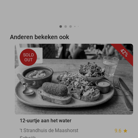
Anderen bekeken ook
42%
SOLD
OUT
12-uurtje aan het water
't Strandhuis de Maashorst
9.6
star