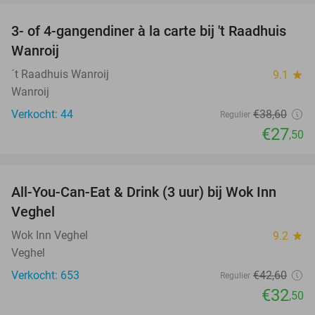
3- of 4-gangendiner à la carte bij 't Raadhuis
29%
Wanroij
´t Raadhuis Wanroij
9.1
star
Wanroij
Verkocht: 44
€38
,60
Regulier
€27
,50
favorite_border
All-You-Can-Eat & Drink (3 uur) bij Wok Inn
24%
Veghel
Wok Inn Veghel
9.2
star
Veghel
Verkocht: 653
€42
,60
Regulier
€32
,50