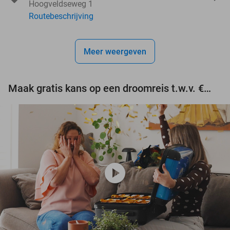
Hoogveldseweg 1
Routebeschrijving
Meer weergeven
Maak gratis kans op een droomreis t.w.v. €3.000!
play_circle