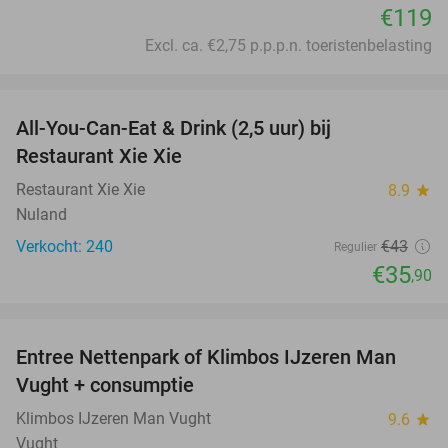
€119
Excl. ca. €2,75 p.p.p.n. toeristenbelasting
favorite_border
All-You-Can-Eat & Drink (2,5 uur) bij
17%
Restaurant Xie Xie
Restaurant Xie Xie
8.9
star
Nuland
Verkocht: 240
€43
Regulier
€35
,90
favorite_border
Entree Nettenpark of Klimbos IJzeren Man
29%
Vught + consumptie
Klimbos IJzeren Man Vught
9.6
star
Vught