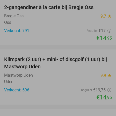
2-gangendiner à la carte bij Bregje Oss
12%
Bregje Oss
9.7
star
Oss
Verkocht: 791
€17
Regulier
€14
,95
favorite_border
Klimpark (2 uur) + mini- of discgolf (1 uur) bij
24%
Mastworp Uden
Mastworp Uden
9.9
star
Uden
Verkocht: 596
€19
,75
Regulier
€14
,95
favorite_border