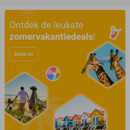
Ontdek de leukste
zomervakantiedeals
!
Bekijk nu