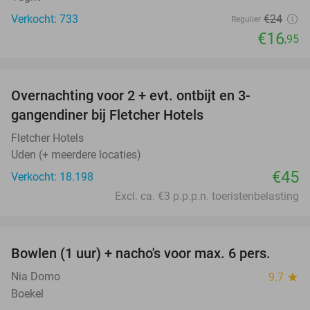
Verkocht: 733
€24
Regulier
€16
,95
favorite_border
Overnachting voor 2 + evt. ontbijt en 3-
gangendiner bij Fletcher Hotels
Fletcher Hotels
Uden (+ meerdere locaties)
€45
Verkocht: 18.198
Excl. ca. €3 p.p.p.n. toeristenbelasting
favorite_border
Bowlen (1 uur) + nacho's voor max. 6 pers.
49%
Nia Domo
9.7
star
Boekel