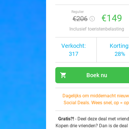
Regulier
€149
€206
Inclusief toeristenbelasting
Verkocht:
Korting
317
28%
shopping_cart
Boek nu
navi
Dagelijks om middernacht nieuw
Social Deals. Wees snel, op = op
Gratis?!
- Deel deze deal met vrien
Kopen drie vrienden? Dan is de deal