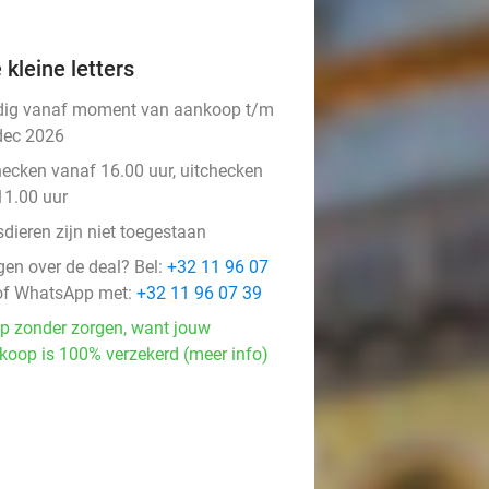
 kleine letters
dig vanaf moment van aankoop t/m
dec 2026
hecken vanaf 16.00 uur, uitchecken
11.00 uur
dieren zijn niet toegestaan
gen over de deal? Bel:
+32 11 96 07
f WhatsApp met:
+32 11 96 07 39
p zonder zorgen, want jouw
koop is 100% verzekerd (meer info)