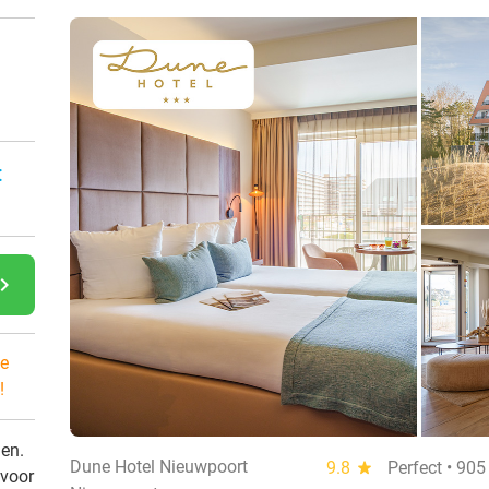
:
gate_next
e
!
den.
Dune Hotel Nieuwpoort
9.8
star
Perfect • 90
 voor