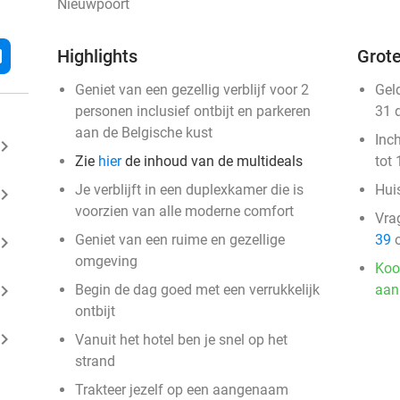
Nieuwpoort
l
Highlights
Grote
Geniet van een gezellig verblijf voor 2
Gel
personen inclusief ontbijt en parkeren
31 
aan de Belgische kust
Inc
ard_arrow_right
Zie
hier
de inhoud van de multideals
tot 
Je verblijft in een duplexkamer die is
Huis
ard_arrow_right
voorzien van alle moderne comfort
Vra
Geniet van een ruime en gezellige
39
o
ard_arrow_right
omgeving
Koo
ard_arrow_right
Begin de dag goed met een verrukkelijk
aan
ontbijt
ard_arrow_right
Vanuit het hotel ben je snel op het
strand
Trakteer jezelf op een aangenaam