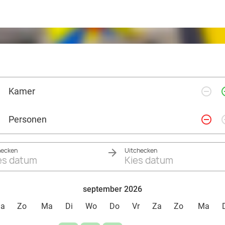
remove_circle_outline
add_ci
Kamer
remove_circle_outline
add_ci
Personen
hecken
Uitchecken
es datum
Kies datum
september 2026
Za
Zo
Ma
Di
Wo
Do
Vr
Za
Zo
Ma