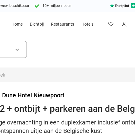
 week beschikbaar
10+ miljoen leden
Home
Dichtbij
Restaurants
Hotels
keyboard_arrow_down
>
Dune Hotel Nieuwpoort
2 + ontbijt + parkeren aan de Bel
ge overnachting in een duplexkamer inclusief ontbi
ontspannen uitje aan de Belgische kust