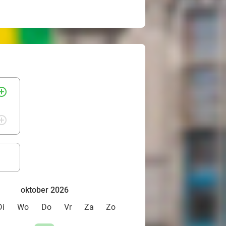
rcle_outline
rcle_outline
oktober 2026
Di
Wo
Do
Vr
Za
Zo