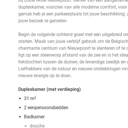
bij Dune Hotel Nieuwpoort. Geniet van een aangename
duplexkamer, voorzien van alle moderne comfort, voor 
gemak heb je een parkeerplaats tot jouw beschikking: z
jouw bezoek te genieten.
Begin de volgende ochtend goed met een uitgebreid ont
starten. Maak van jouw verblijf gebruik om de Belgisch
charmante centrum van Nieuwpoort te slenteren of te o
ligt op een steenworp afstand van de zee en is het idea
fietstochten tussen de duinen, de levendige zeedijk e
Liefhebbers van de natuur en nieuwe ontdekkingen vi
nieuwe energie op te doen.
Duplexkamer (met verdieping)
31 m²
2 eenpersoonsbedden
Badkamer
douche