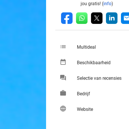
jou gratis! (
info
)
whatsapp
linkedin
fb
mai
list
keybo
Multideal
date_range
keybo
Beschikbaarheid
chat
keybo
Selectie van recensies
work
keybo
Bedrijf
language
keybo
Website