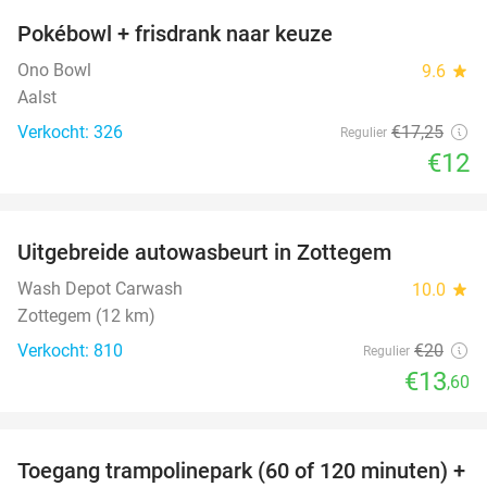
Pokébowl + frisdrank naar keuze
30%
Ono Bowl
9.6
star
Aalst
Verkocht: 326
€17
,25
Regulier
€12
favorite_border
Uitgebreide autowasbeurt in Zottegem
32%
Wash Depot Carwash
10.0
star
Zottegem (12 km)
Verkocht: 810
€20
Regulier
€13
,60
favorite_border
Toegang trampolinepark (60 of 120 minuten) +
47%