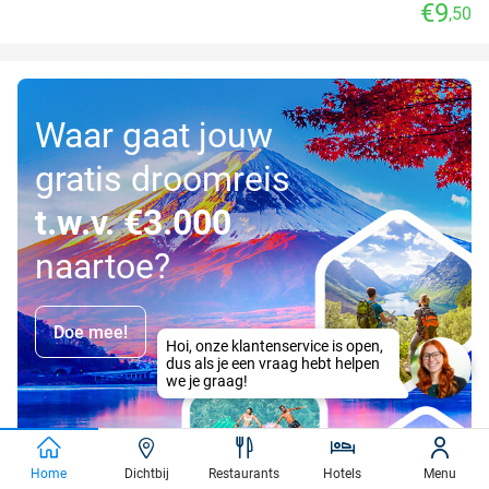
€9
,50
Waar gaat jouw
gratis droomreis
t.w.v. €3.000
naartoe?
Doe mee!
Hoi, onze klantenservice is open,
dus als je een vraag hebt helpen
we je graag!
Home
Dichtbij
Restaurants
Hotels
Menu