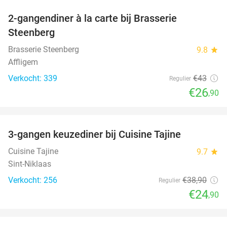
2-gangendiner à la carte bij Brasserie
37%
Steenberg
Brasserie Steenberg
9.8
star
Affligem
Verkocht: 339
€43
Regulier
€26
,90
favorite_border
3-gangen keuzediner bij Cuisine Tajine
36%
Cuisine Tajine
9.7
star
Sint-Niklaas
Verkocht: 256
€38
,90
Regulier
€24
,90
favorite_border