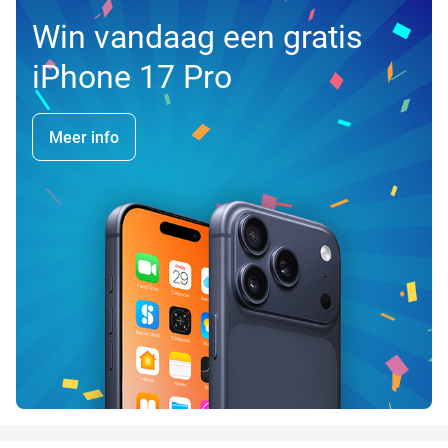
Win vandaag een gratis
iPhone 17 Pro
Meer info
favorite_border