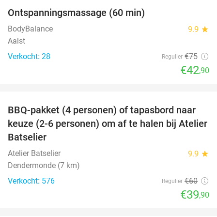
Ontspanningsmassage (60 min)
43%
BodyBalance
9.9
star
Aalst
Verkocht: 28
€75
Regulier
€42
,90
favorite_border
BBQ-pakket (4 personen) of tapasbord naar
34%
keuze (2-6 personen) om af te halen bij Atelier
Batselier
Atelier Batselier
9.9
star
Dendermonde (7 km)
Verkocht: 576
€60
Regulier
€39
,90
favorite_border