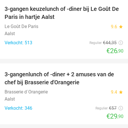
3-gangen keuzelunch of -diner bij Le Goût De
39%
Paris in hartje Aalst
Le Goût De Paris
9.6
star
Aalst
Verkocht: 513
€44
,35
Regulier
€26
,90
favorite_border
3-gangenlunch of -diner + 2 amuses van de
48%
chef bij Brasserie d'Orangerie
Brasserie d´Orangerie
9.4
star
Aalst
Verkocht: 346
€57
Regulier
€29
,90
favorite_border