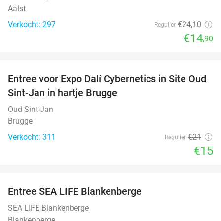
Aalst
Verkocht: 297
€24
,10
Regulier
€14
,90
favorite_border
Entree voor Expo Dalí Cybernetics in Site Oud
29%
Sint-Jan in hartje Brugge
Oud Sint-Jan
Brugge
Verkocht: 311
€21
Regulier
€15
favorite_border
Entree SEA LIFE Blankenberge
20%
SEA LIFE Blankenberge
Blankenberge