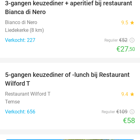
3-gangen keuzediner + aperitief bij restaurant
47%
Bianca di Nero
Bianco di Nero
9.5
star
Liedekerke (8 km)
Verkocht: 227
€52
Regulier
€27
,50
favorite_border
5-gangen keuzediner of -lunch bij Restaurant
47%
Wilford T
Restaurant Wilford T
9.4
star
Temse
Verkocht: 656
€109
Regulier
€58