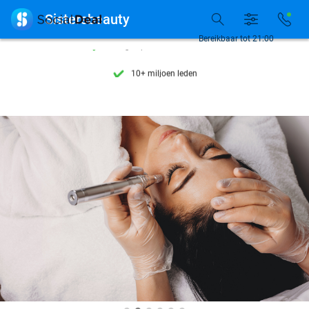
Ontdek 15.000+ deals

Sistersbeauty
7 dagen per week beschikbaar
Bereikbaar tot 21:00
10+ miljoen leden
9,4
op basis van
206.215 reviews
Ontdek 15.000+ deals
7 dagen per week beschikbaar
10+ miljoen leden