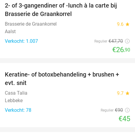
2- of 3-gangendiner of -lunch à la carte bij
44%
Brasserie de Graankorrel
Brasserie de Graankorrel
9.6
star
Aalst
Verkocht: 1.007
€47
,70
Regulier
€26
,90
favorite_border
Keratine- of botoxbehandeling + brushen +
50%
evt. snit
Casa Talia
9.7
star
Lebbeke
Verkocht: 78
€90
Regulier
€45
favorite_border