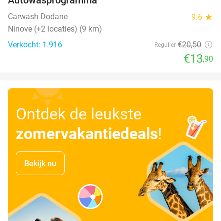
32%
Carwash Dodane
9.6
star
Ninove (+2 locaties) (9 km)
Verkocht: 1.916
€20
,50
Regulier
€13
,90
Ontdek de leukste
zomervakantiedeals
!
Bekijk nu