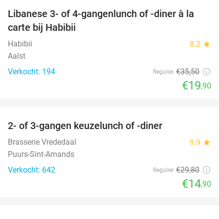
Libanese 3- of 4-gangenlunch of -diner à la
44%
carte bij Habibii
Habibii
8.2
star
Aalst
Verkocht: 194
€35
,50
Regulier
€19
,90
favorite_border
2- of 3-gangen keuzelunch of -diner
50%
Brasserie Vrededaal
9.9
star
Puurs-Sint-Amands
Verkocht: 642
€29
,80
Regulier
€14
,90
favorite_border