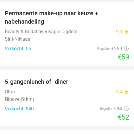
Permanente make-up naar keuze +
76%
nabehandeling
Beauty & Bridal by Visagie Cigdem
9.1
star
Sint-Niklaas
Verkocht: 55
€250
Regulier
€59
favorite_border
5-gangenlunch of -diner
45%
Oltra
9.4
star
Ninove (9 km)
Verkocht: 540
€94
Regulier
€52
favorite_border