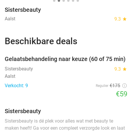
Sistersbeauty
Aalst
9.3
star
Beschikbare deals
favorite_border
Gelaatsbehandeling naar keuze (60 of 75 min)
Sistersbeauty
9.3
star
Aalst
Verkocht: 9
€175
Regulier
€59
Sistersbeauty
Sistersbeauty is dé plek voor alles wat met beauty te
maken heeft! Ga voor een compleet verzorgde look en laat