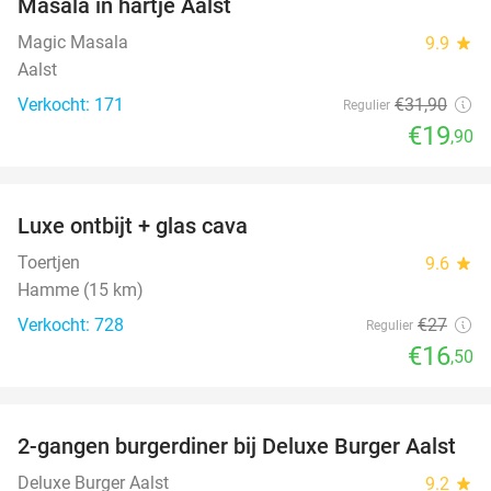
Masala in hartje Aalst
Magic Masala
9.9
star
Aalst
Verkocht: 171
€31
,90
Regulier
€19
,90
favorite_border
Luxe ontbijt + glas cava
39%
Toertjen
9.6
star
Hamme (15 km)
Verkocht: 728
€27
Regulier
€16
,50
favorite_border
2-gangen burgerdiner bij Deluxe Burger Aalst
38%
Deluxe Burger Aalst
9.2
star