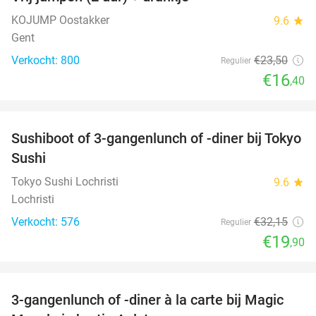
30%
KOJUMP Oostakker
9.6
star
Gent
Verkocht: 800
€23
,50
Regulier
€16
,40
favorite_border
Sushiboot of 3-gangenlunch of -diner bij Tokyo
38%
Sushi
Tokyo Sushi Lochristi
9.6
star
Lochristi
Verkocht: 576
€32
,15
Regulier
€19
,90
favorite_border
3-gangenlunch of -diner à la carte bij Magic
38%