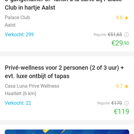
42%
Club in hartje Aalst
Palace Club
9.8
star
Aalst
Verkocht: 299
€51
,65
Regulier
€29
,90
favorite_border
Privé-wellness voor 2 personen (2 of 3 uur) +
30%
evt. luxe ontbijt of tapas
Casa Luna Prive Wellness
9.7
star
Haaltert (6 km)
Verkocht: 22
€170
Regulier
€119