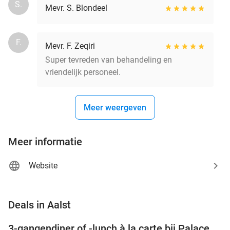
S.
Mevr. S. Blondeel
F.
Mevr. F. Zeqiri
Super tevreden van behandeling en
vriendelijk personeel.
Meer weergeven
Meer informatie
Website
favorite_border
Deals in Aalst
3-gangendiner of -lunch à la carte bij Palace