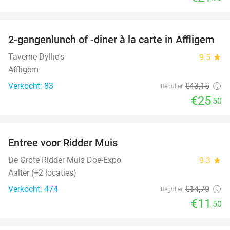
favorite_border
2-gangenlunch of -diner à la carte in Affligem
41%
Taverne Dyllie's
9.5
star
Affligem
Verkocht: 83
€43
,15
Regulier
€25
,50
favorite_border
Entree voor Ridder Muis
22%
De Grote Ridder Muis Doe-Expo
9.3
star
Aalter (+2 locaties)
Verkocht: 474
€14
,70
Regulier
€11
,50
favorite_border