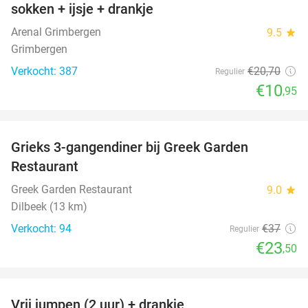
sokken + ijsje + drankje
Arenal Grimbergen
9.5
star
Grimbergen
Verkocht: 387
€20
,70
Regulier
€10
,95
favorite_border
Grieks 3-gangendiner bij Greek Garden
36%
Restaurant
Greek Garden Restaurant
9.0
star
Dilbeek (13 km)
Verkocht: 94
€37
Regulier
€23
,50
favorite_border
Vrij jumpen (2 uur) + drankje