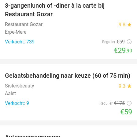
3-gangenlunch of -diner à la carte bij
49%
Restaurant Gozar
Restaurant Gozar
9.8
star
Erpe-Mere
Verkocht: 739
€59
Regulier
€29
,90
favorite_border
Gelaatsbehandeling naar keuze (60 of 75 min)
66%
Sistersbeauty
9.3
star
Aalst
Verkocht: 9
€175
Regulier
€59
favorite_border
Autowasprogramma