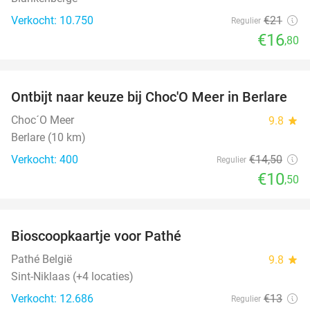
Verkocht: 10.750
€21
Regulier
€16
,80
favorite_border
Ontbijt naar keuze bij Choc'O Meer in Berlare
28%
Choc´O Meer
9.8
star
Berlare (10 km)
Verkocht: 400
€14
,50
Regulier
€10
,50
favorite_border
Bioscoopkaartje voor Pathé
27%
Pathé België
9.8
star
Sint-Niklaas (+4 locaties)
Verkocht: 12.686
€13
Regulier