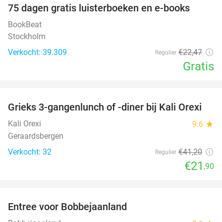
100%
75 dagen gratis luisterboeken en e-books
BookBeat
Stockholm
Verkocht: 39.309
€22
,47
Regulier
Gratis
favorite_border
Grieks 3-gangenlunch of -diner bij Kali Orexi
47%
Kali Orexi
9.6
star
Geraardsbergen
Verkocht: 32
€41
,20
Regulier
€21
,90
favorite_border
Entree voor Bobbejaanland
40%