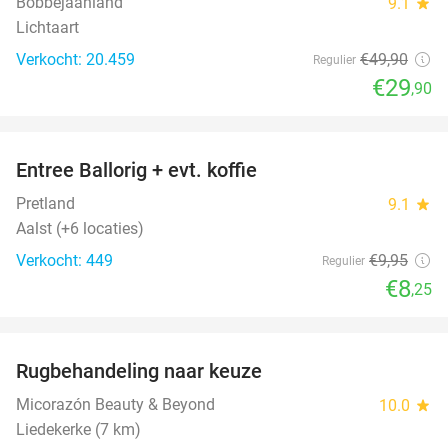
Bobbejaanland
9.1
star
Lichtaart
Verkocht: 20.459
€49
,90
Regulier
€29
,90
favorite_border
Entree Ballorig + evt. koffie
17%
Pretland
9.1
star
Aalst (+6 locaties)
Verkocht: 449
€9
,95
Regulier
€8
,25
favorite_border
Rugbehandeling naar keuze
57%
Micorazón Beauty & Beyond
10.0
star
Liedekerke (7 km)