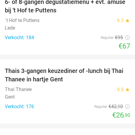
6- of 8-gangen degustatiemenu + evt. amuse
29%
bij 't Hof te Puttens
´t Hof te Puttens
9.7
star
Lede
Verkocht: 184
€95
Regulier
€67
favorite_border
Thais 3-gangen keuzediner of -lunch bij Thai
36%
Thanee in hartje Gent
Thai Thanee
9.5
star
Gent
Verkocht: 176
€42
,10
Regulier
€26
,90
favorite_border