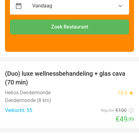
Zoek Restaurant
favorite_border
(Duo) luxe wellnessbehandeling + glas cava
50%
(70 min)
Helios Dendermonde
10.0
star
Dendermonde (8 km)
Verkocht: 55
€100
Regulier
€49
,99
favorite_border