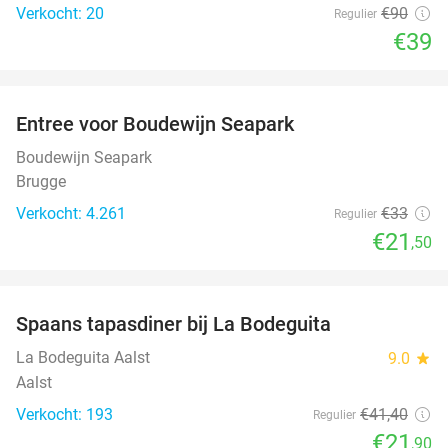
Verkocht: 20
€90
Regulier
€39
favorite_border
Entree voor Boudewijn Seapark
35%
Boudewijn Seapark
Brugge
Verkocht: 4.261
€33
Regulier
€21
,50
favorite_border
Spaans tapasdiner bij La Bodeguita
47%
La Bodeguita Aalst
9.0
star
Aalst
Verkocht: 193
€41
,40
Regulier
€21
,90