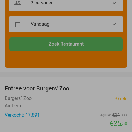
Zoek Restaurant
favorite_border
Entree voor Burgers' Zoo
18%
Burgers´ Zoo
9.6
star
Arnhem
Verkocht: 17.891
€31
Regulier
€25
,50