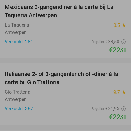
Mexicaans 3-gangendiner à la carte bij La
32%
Taqueria Antwerpen
La Taqueria
8.5
star
Antwerpen
Verkocht: 281
€33
,50
Regulier
€22
,90
favorite_border
Italiaanse 2- of 3-gangenlunch of -diner à la
28%
carte bij Gio Trattoria
Gio Trattoria
9.7
star
Antwerpen
Verkocht: 387
€31
,95
Regulier
€22
,90
favorite_border