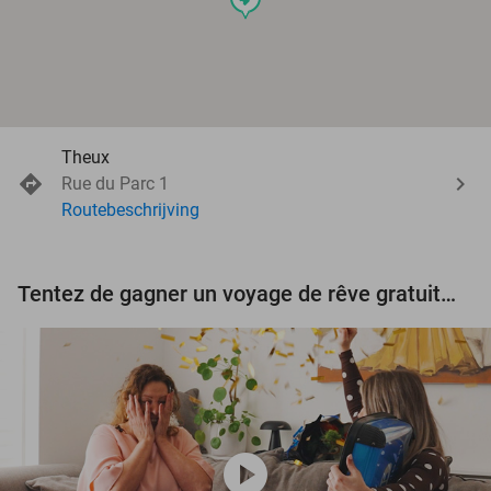
Theux
Rue du Parc 1
Routebeschrijving
Tentez de gagner un voyage de rêve gratuit d'une valeur de 3.000 € !
play_circle