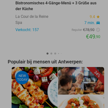
Bistronomisches 4-Gänge-Menü + 3 Grüße aus
der Küche
La Cour de la Reine
9.4
star
Spa
7 min.
directions_car
Verkocht: 157
€78
,90
Regulier
€49
,90
Populair bij mensen uit Antwerpen:
34%
NEW
TODAY