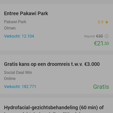
favorite_border
Entree Pakawi Park
28%
Pakawi Park
8.9
star
Olmen
Verkocht: 12.104
€30
Regulier
€21
,50
favorite_border
Gratis kans op een droomreis t.w.v. €3.000
Social Deal Win
Online
Gratis
Verkocht: 182.771
favorite_border
Hydrofacial-gezichtsbehandeling (60 min) of
59%