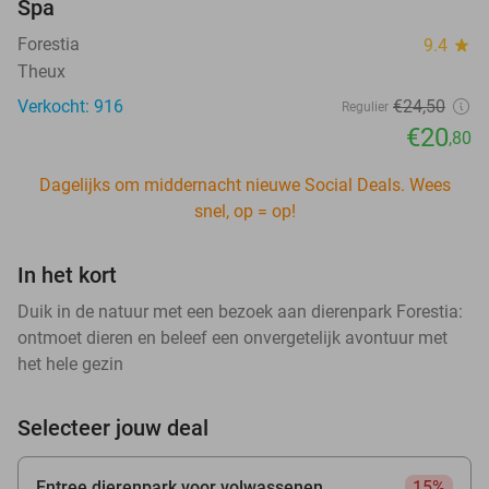
Spa
Forestia
9.4
star
Theux
Verkocht: 916
€24
,50
Regulier
€20
,80
Dagelijks om middernacht nieuwe Social Deals. Wees
snel, op = op!
In het kort
Duik in de natuur met een bezoek aan dierenpark Forestia:
ontmoet dieren en beleef een onvergetelijk avontuur met
het hele gezin
Selecteer jouw deal
Entree dierenpark voor volwassenen
15%