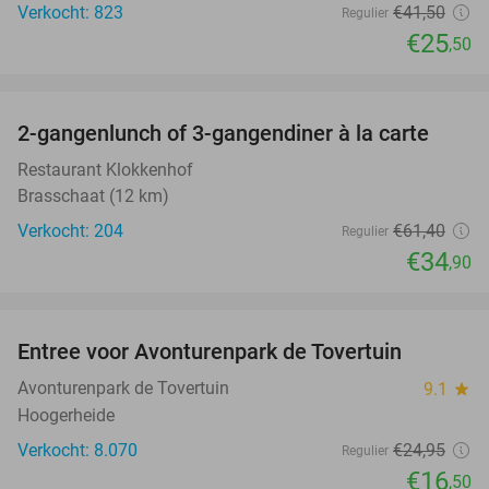
Verkocht: 823
€41
,50
Regulier
€25
,50
favorite_border
2-gangenlunch of 3-gangendiner à la carte
43%
Restaurant Klokkenhof
Brasschaat (12 km)
Verkocht: 204
€61
,40
Regulier
€34
,90
favorite_border
Entree voor Avonturenpark de Tovertuin
34%
Avonturenpark de Tovertuin
9.1
star
Hoogerheide
Verkocht: 8.070
€24
,95
Regulier
€16
,50