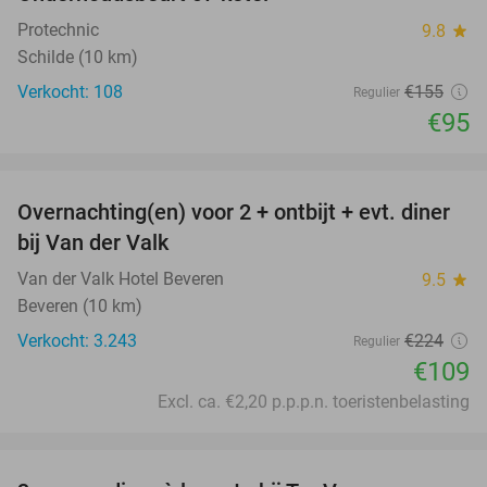
39%
Protechnic
9.8
star
Schilde (10 km)
Verkocht: 108
€155
Regulier
€95
favorite_border
Overnachting(en) voor 2 + ontbijt + evt. diner
51%
bij Van der Valk
Van der Valk Hotel Beveren
9.5
star
Beveren (10 km)
Verkocht: 3.243
€224
Regulier
€109
Excl. ca. €2,20 p.p.p.n. toeristenbelasting
favorite_border