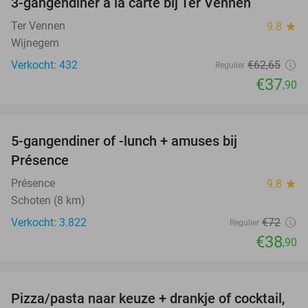
3-gangendiner à la carte bij Ter Vennen
40%
Ter Vennen
9.8
star
Wijnegem
Verkocht: 432
€62
,65
Regulier
€37
,90
favorite_border
5-gangendiner of -lunch + amuses bij
46%
Présence
Présence
9.8
star
Schoten (8 km)
Verkocht: 3.822
€72
Regulier
€38
,90
favorite_border
Pizza/pasta naar keuze + drankje of cocktail,
28%