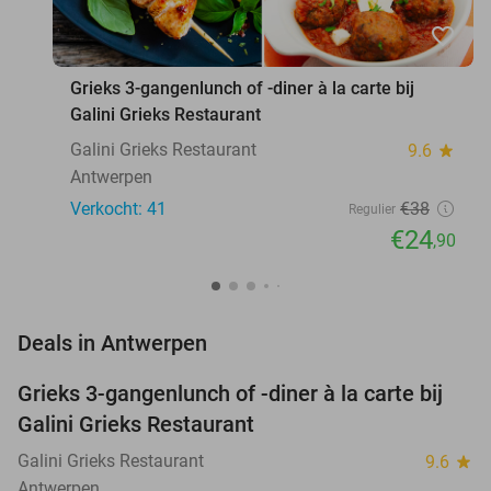
favorite_border
Grieks 3-gangenlunch of -diner à la carte bij
Galini Grieks Restaurant
Galini Grieks Restaurant
9.6
star
Antwerpen
Verkocht: 41
€38
Regulier
€24
,90
favorite_border
Deals in Antwerpen
Grieks 3-gangenlunch of -diner à la carte bij
34%
NEW
Galini Grieks Restaurant
TODAY
Galini Grieks Restaurant
9.6
star
Antwerpen