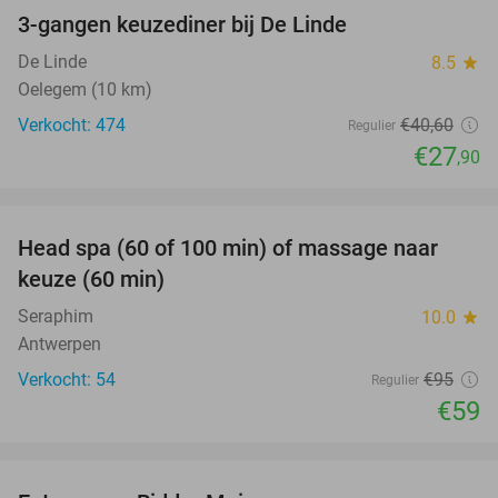
3-gangen keuzediner bij De Linde
31%
De Linde
8.5
star
Oelegem (10 km)
Verkocht: 474
€40
,60
Regulier
€27
,90
favorite_border
Head spa (60 of 100 min) of massage naar
38%
keuze (60 min)
Seraphim
10.0
star
Antwerpen
Verkocht: 54
€95
Regulier
€59
favorite_border