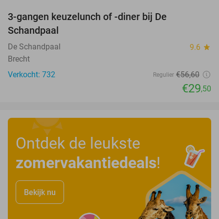
3-gangen keuzelunch of -diner bij De
48%
Schandpaal
De Schandpaal
9.6
star
Brecht
Verkocht: 732
€56
,60
Regulier
€29
,50
Ontdek de leukste
zomervakantiedeals
!
Bekijk nu