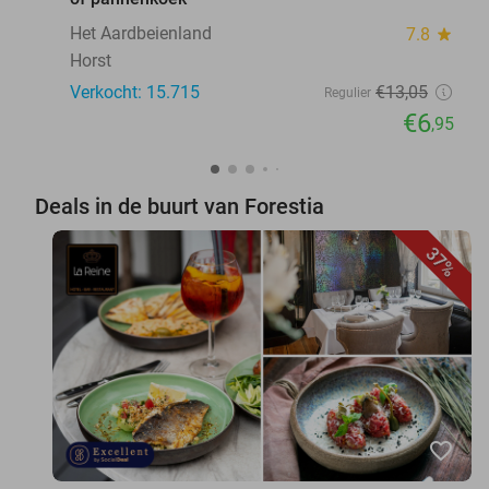
Het Aardbeienland
7.8
star
Horst
Verkocht: 15.715
€13
,05
Regulier
€6
,95
Deals in de buurt van Forestia
37%
favorite_border