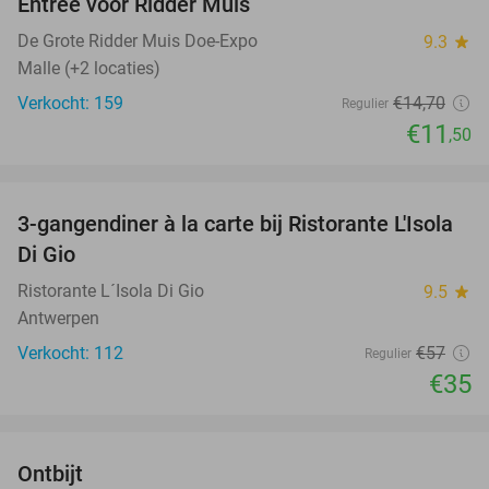
Entree voor Ridder Muis
22%
De Grote Ridder Muis Doe-Expo
9.3
star
Malle (+2 locaties)
Verkocht: 159
€14
,70
Regulier
€11
,50
favorite_border
3-gangendiner à la carte bij Ristorante L'Isola
39%
Di Gio
Ristorante L´Isola Di Gio
9.5
star
Antwerpen
Verkocht: 112
€57
Regulier
€35
favorite_border
Ontbijt
35%