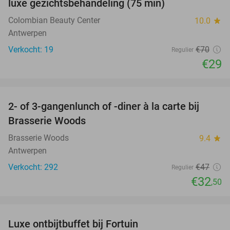
luxe gezichtsbehandeling (75 min)
Colombian Beauty Center
10.0
star
Antwerpen
Verkocht: 19
€70
Regulier
€29
favorite_border
2- of 3-gangenlunch of -diner à la carte bij
31%
Brasserie Woods
Brasserie Woods
9.4
star
Antwerpen
Verkocht: 292
€47
Regulier
€32
,50
favorite_border
Luxe ontbijtbuffet bij Fortuin
20%