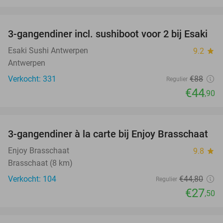
favorite_border
3-gangendiner incl. sushiboot voor 2 bij Esaki
49%
Esaki Sushi Antwerpen
9.2
star
Antwerpen
Verkocht: 331
€88
Regulier
€44
,90
favorite_border
3-gangendiner à la carte bij Enjoy Brasschaat
39%
Enjoy Brasschaat
9.8
star
Brasschaat (8 km)
Verkocht: 104
€44
,80
Regulier
€27
,50
favorite_border