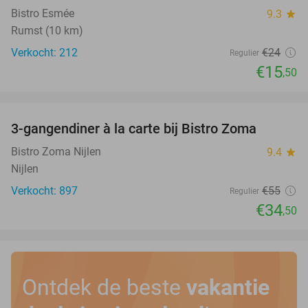
Bistro Esmée
9.3
star
Rumst (10 km)
Verkocht: 212
€24
Regulier
€15
,50
favorite_border
3-gangendiner à la carte bij Bistro Zoma
37%
Bistro Zoma Nijlen
9.4
star
Nijlen
Verkocht: 897
€55
Regulier
€34
,50
Ontdek de beste
vakantie