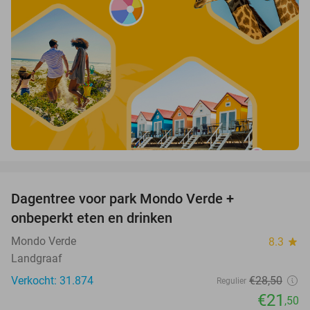
favorite_border
Dagentree voor park Mondo Verde +
25%
onbeperkt eten en drinken
Mondo Verde
8.3
star
Landgraaf
Verkocht: 31.874
€28
,50
Regulier
€21
,50