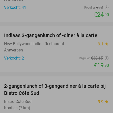
Verkocht: 41
€38
Regulier
€24
,90
favorite_border
Indiaas 3-gangenlunch of -diner à la carte
34%
NEW
TODAY
New Bollywood Indian Restaurant
9.1
star
Antwerpen
Verkocht: 2
€30
,15
Regulier
€19
,90
favorite_border
2-gangenlunch of 3-gangendiner à la carte bij
39%
Bistro Côté Sud
Bistro Côté Sud
9.9
star
Kontich (7 km)