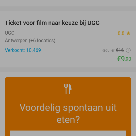
favorite_border
Ticket voor film naar keuze bij UGC
38%
UGC
8.8
star
Antwerpen (+6 locaties)
Verkocht: 10.469
€16
Regulier
€9
,90
Voordelig spontaan uit
eten?