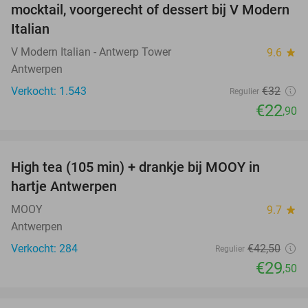
mocktail, voorgerecht of dessert bij V Modern
Italian
V Modern Italian - Antwerp Tower
9.6
star
Antwerpen
Verkocht: 1.543
€32
Regulier
€22
,90
favorite_border
High tea (105 min) + drankje bij MOOY in
31%
hartje Antwerpen
MOOY
9.7
star
Antwerpen
Verkocht: 284
€42
,50
Regulier
€29
,50
favorite_border