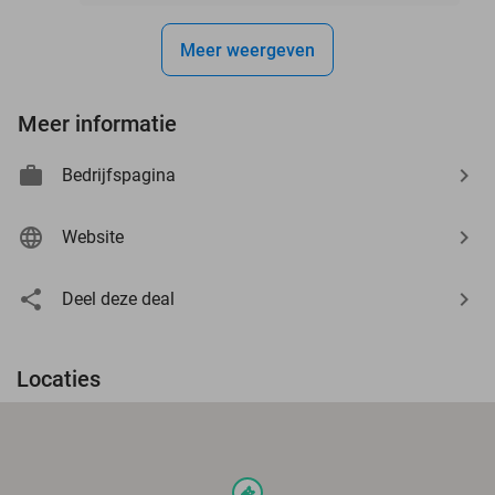
Meer weergeven
Meer informatie
Bedrijfspagina
Website
Deel deze deal
Locaties
events