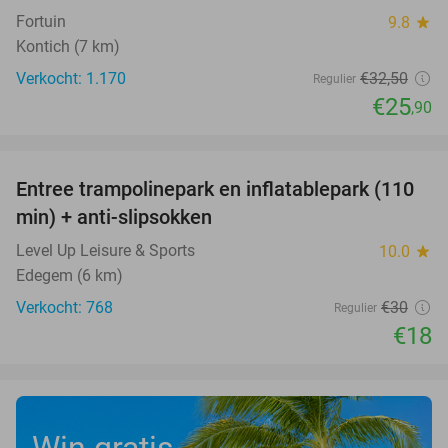
Fortuin
9.8
star
Kontich (7 km)
Verkocht: 1.170
€32
,50
Regulier
€25
,90
favorite_border
Entree trampolinepark en inflatablepark (110
40%
min) + anti-slipsokken
Level Up Leisure & Sports
10.0
star
Edegem (6 km)
Verkocht: 768
€30
Regulier
€18
Win gratis