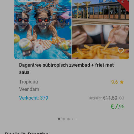
favorite_border
Dagentree subtropisch zwembad + friet met
saus
Tropiqua
9.6
star
Veendam
Verkocht: 379
€11
,50
Regulier
€7
,95
favorite_border