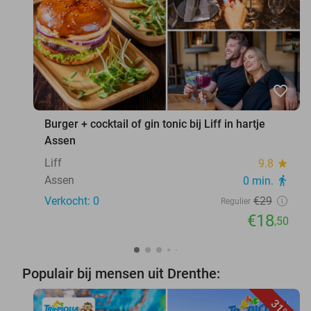
favorite_border
Burger + cocktail of gin tonic bij Liff in hartje
Assen
Liff
9.8
star
Assen
0 min.
directions_walk
Verkocht: 0
€29
Regulier
€18
,50
Populair bij mensen uit Drenthe:
31%