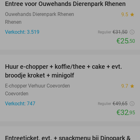
Entree voor Ouwehands Dierenpark Rhenen
19%
Ouwehands Dierenpark Rhenen
9.5
star
Rhenen
Verkocht: 3.519
€31
,50
Regulier
€25
,50
favorite_border
Huur e-chopper + koffie/thee + cake + evt.
34%
broodje kroket + minigolf
E-chopper Verhuur Coevorden
9.7
star
Coevorden
Verkocht: 747
€49
,65
Regulier
€32
,95
favorite_border
Entreeticket, evt. + snackmenu bij Dinopark &