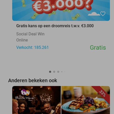
favorite_border
Gratis kans op een droomreis t.w.v. €3.000
Social Deal Win
Online
Gratis
Verkocht: 185.261
Anderen bekeken ook
33%