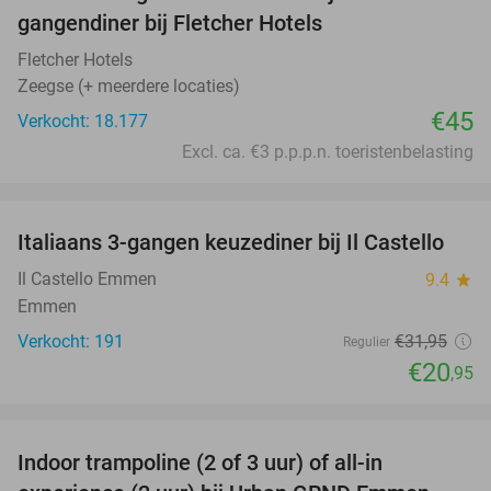
gangendiner bij Fletcher Hotels
Fletcher Hotels
Zeegse (+ meerdere locaties)
€45
Verkocht: 18.177
Excl. ca. €3 p.p.p.n. toeristenbelasting
favorite_border
Italiaans 3-gangen keuzediner bij Il Castello
34%
Il Castello Emmen
9.4
star
Emmen
Verkocht: 191
€31
,95
Regulier
€20
,95
favorite_border
Indoor trampoline (2 of 3 uur) of all-in
25%