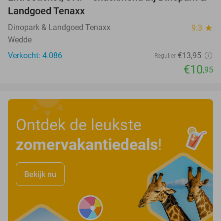
22%
Landgoed Tenaxx
Dinopark & Landgoed Tenaxx
9.3
star
Wedde
Verkocht: 4.086
€13
,95
Regulier
€10
,95
Ontdek de leukste
zomervakantiedeals
!
Bekijk nu