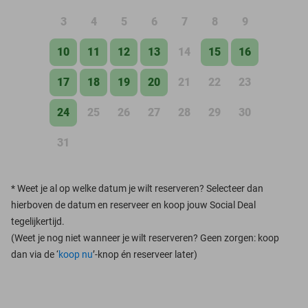
3
4
5
6
7
8
9
10
11
12
13
14
15
16
17
18
19
20
21
22
23
24
25
26
27
28
29
30
31
*
Weet je al op welke datum je wilt reserveren? Selecteer dan
hierboven de datum en reserveer en koop jouw Social Deal
tegelijkertijd.
(Weet je nog niet wanneer je wilt reserveren? Geen zorgen: koop
dan via de ‘
koop nu
’-knop én reserveer later)