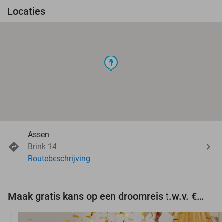
Locaties
food
Assen
Brink 14
Routebeschrijving
Maak gratis kans op een droomreis t.w.v. €3.000!