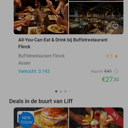
favorite_border
All-You-Can-Eat & Drink bij Buffetrestaurant
Flinck
Buffetrestaurant Flinck
8.5
star
Assen
Verkocht: 3.143
€41
Regulier
€27
,50
Deals in de buurt van Liff
36%
NEW
TODAY