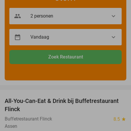
Zoek Restaurant
favorite_border
All-You-Can-Eat & Drink bij Buffetrestaurant
33%
Flinck
Buffetrestaurant Flinck
8.5
star
Assen