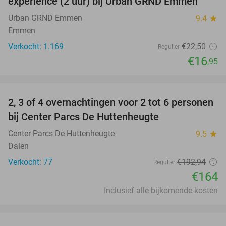
experience (2 uur) bij Urban GRND Emmen
Urban GRND Emmen
9.4
star
Emmen
Verkocht: 1.169
€22
,50
Regulier
€16
,95
favorite_border
2, 3 of 4 overnachtingen voor 2 tot 6 personen
15%
bij Center Parcs De Huttenheugte
Center Parcs De Huttenheugte
9.5
star
Dalen
Verkocht: 77
€192
,94
Regulier
€164
Inclusief alle bijkomende kosten
favorite_border