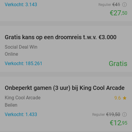
Verkocht: 3.143
€41
Regulier
€27
,50
favorite_border
Gratis kans op een droomreis t.w.v. €3.000
Social Deal Win
Online
Gratis
Verkocht: 185.261
favorite_border
Onbeperkt gamen (3 uur) bij King Cool Arcade
34%
King Cool Arcade
9.6
star
Beilen
Verkocht: 1.433
€19
,50
Regulier
€12
,95