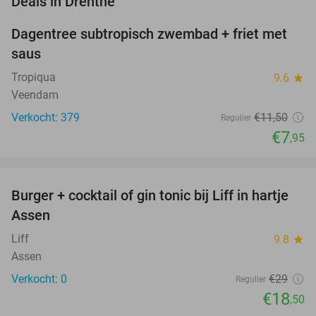
Deals in Drenthe
Dagentree subtropisch zwembad + friet met
31%
saus
Tropiqua
9.6
star
Veendam
Verkocht: 379
€11
,50
Regulier
€7
,95
favorite_border
Burger + cocktail of gin tonic bij Liff in hartje
36%
NEW
Assen
TODAY
Liff
9.8
star
Assen
Verkocht: 0
€29
Regulier
€18
,50