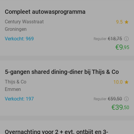
Compleet autowasprogramma
47%
Century Wasstraat
9.5
star
Groningen
Verkocht: 969
€18
,75
Regulier
€9
,95
favorite_border
5-gangen shared dining-diner bij Thijs & Co
34%
Thijs & Co
10.0
star
Emmen
Verkocht: 197
€59
,50
Regulier
€39
,50
favorite_border
Overnachting voor 2 + evt. ontbijt en 3-