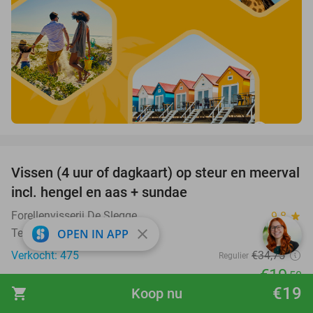
favorite_border
Vissen (4 uur of dagkaart) op steur en meerval
44%
incl. hengel en aas + sundae
Forellenvisserij De Slegge
9.8
star
close
OPEN IN APP
Ter Apelkanaal
Verkocht: 475
€34
,75
Regulier
€19
,50
€19
shopping_cart
Koop nu
favorite_border