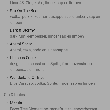
Licor 43, Ginger Ale, limoensap en limoen
Sex On The Beach
vodka, perziklikeur, sinaasappelsap, cranberrysap en
citroen
Dark & Stormy
dark rum, gemberbier, limoensap en limoen
Aperol Spritz
Aperol, cava, soda en sinaasappel
Hibiscus Cooler
dry gin, hibiscussiroop, Sprite, frambozensiroop,
citroensap en munt
Wonderland Of Blue
Blue Curaçao, vodka, Sprite, limoensap en limoen
Gin & tonics:
Marula
Fever Tree Clementine, grapefruit en jeneverbessen