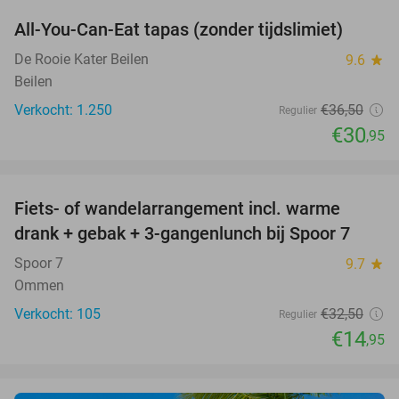
All-You-Can-Eat tapas (zonder tijdslimiet)
15%
De Rooie Kater Beilen
9.6
star
Beilen
Verkocht: 1.250
€36
,50
Regulier
€30
,95
favorite_border
Fiets- of wandelarrangement incl. warme
54%
drank + gebak + 3-gangenlunch bij Spoor 7
Spoor 7
9.7
star
Ommen
Verkocht: 105
€32
,50
Regulier
€14
,95