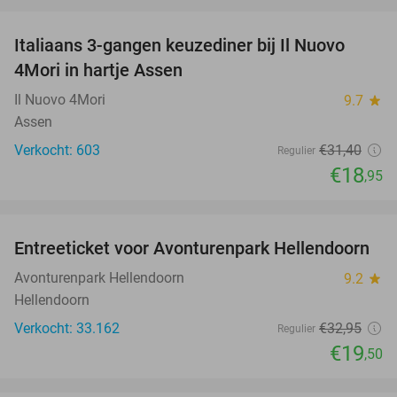
favorite_border
Italiaans 3-gangen keuzediner bij Il Nuovo
40%
4Mori in hartje Assen
Il Nuovo 4Mori
9.7
star
Assen
Verkocht: 603
€31
,40
Regulier
€18
,95
favorite_border
Entreeticket voor Avonturenpark Hellendoorn
41%
Avonturenpark Hellendoorn
9.2
star
Hellendoorn
Verkocht: 33.162
€32
,95
Regulier
€19
,50
favorite_border