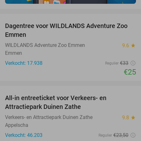
favorite_border
Dagentree voor WILDLANDS Adventure Zoo
24%
Emmen
WILDLANDS Adventure Zoo Emmen
9.6
star
Emmen
Verkocht: 17.938
€33
Regulier
€25
favorite_border
All-in entreeticket voor Verkeers- en
15%
Attractiepark Duinen Zathe
Verkeers- en Attractiepark Duinen Zathe
9.8
star
Appelscha
Verkocht: 46.203
€23
,50
Regulier