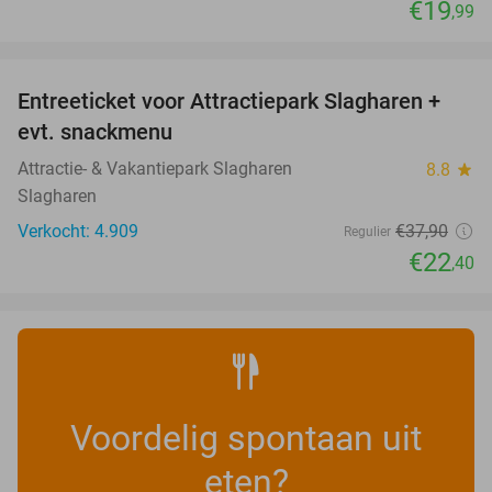
€19
,99
favorite_border
Entreeticket voor Attractiepark Slagharen +
41%
evt. snackmenu
Attractie- & Vakantiepark Slagharen
8.8
star
Slagharen
Verkocht: 4.909
€37
,90
Regulier
€22
,40
Voordelig spontaan uit
eten?