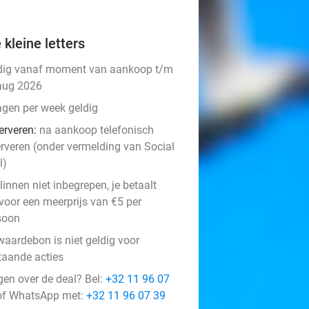
 kleine letters
dig vanaf moment van aankoop t/m
aug 2026
agen per week geldig
erveren:
na aankoop telefonisch
erveren (onder vermelding van Social
l)
innen niet inbegrepen, je betaalt
rvoor een meerprijs van €5 per
soon
waardebon is niet geldig voor
taande acties
gen over de deal? Bel:
+32 11 96 07
f WhatsApp met:
+32 11 96 07 39