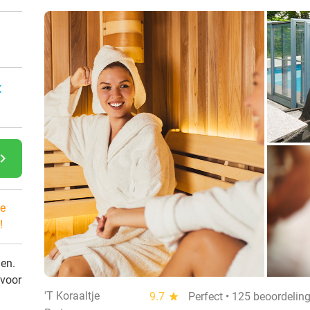
:
gate_next
e
!
den.
 voor
'T Koraaltje
9.7
star
Perfect • 125 beoordelin