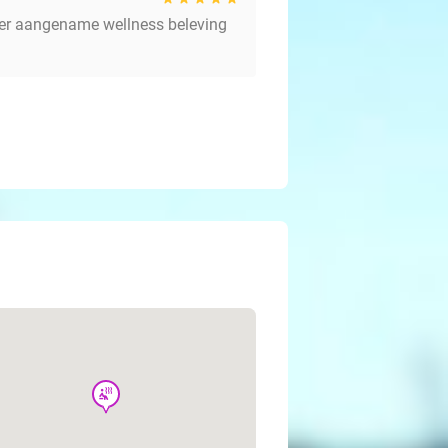
super aangename wellness beleving
wellness