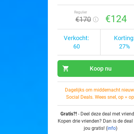
Regulier
€124
€170
Verkocht:
Korting
60
27%
shopping_cart
Koop nu
navi
Dagelijks om middernacht nieuw
Social Deals. Wees snel, op = op
Gratis?!
- Deel deze deal met vrien
Kopen drie vrienden? Dan is de deal
jou gratis! (
info
)