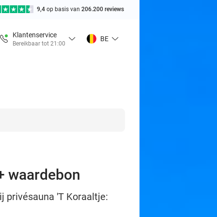
9,4
op basis van
206.200 reviews
Klantenservice
BE
Bereikbaar tot 21:00
 + waardebon
j privésauna 'T Koraaltje: