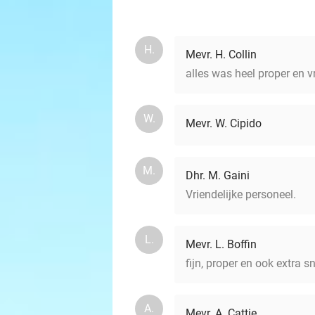
H.
Mevr. H. Collin
alles was heel proper en vr
W.
Mevr. W. Cipido
M.
Dhr. M. Gaini
Vriendelijke personeel.
L.
Mevr. L. Boffin
fijn, proper en ook extra s
A.
Mevr. A. Cattie