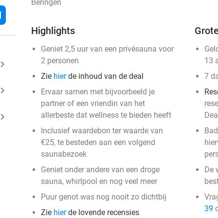
Beringen
l
Highlights
Grote
Geniet 2,5 uur van een privésauna voor
Gel
2 personen
13 
ard_arrow_right
Zie
hier
de inhoud van de deal
7 d
ard_arrow_right
Ervaar samen met bijvoorbeeld je
Res
partner of een vriendin van het
res
allerbeste dat wellness te bieden heeft
Dea
ard_arrow_right
Inclusief waardebon ter waarde van
Badl
€25, te besteden aan een volgend
hie
saunabezoek
per
Geniet onder andere van een droge
De 
sauna, whirlpool en nog veel meer
bes
Puur genot was nog nooit zo dichtbij
Vra
39
o
Zie
hier
de lovende recensies